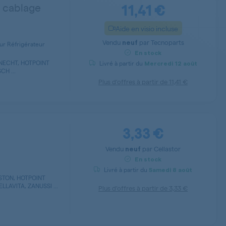
11,41 €
 cablage
Aide en visio incluse
Vendu
par
Tecnoparts
neuf
ur Réfrigérateur
En stock
NECHT, HOTPOINT
Livré à partir du
Mercredi
12 août
CH ...
Plus d’offres à partir de
11,41 €
3,33 €
Vendu
par
Cellastor
neuf
En stock
Livré à partir du
Samedi
8 août
ISTON, HOTPOINT
LAVITA, ZANUSSI ...
Plus d’offres à partir de
3,33 €