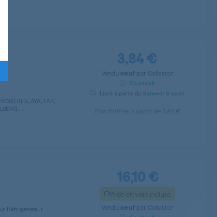
3,84 €
Vendu
par
Cellastor
neuf
En stock
Livré à partir du
Samedi
8 août
ROSIERES, AYA, FAR,
BERG ...
Plus d’offres à partir de
3,84 €
16,10 €
Aide en visio incluse
Vendu
par
Cellastor
neuf
ur Réfrigérateur