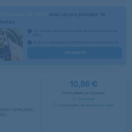
avec un pro pendant
PANNAGE EN VISIO
15
nutes
Un rendez-vous disponible dans les prochaines
24H
Avec un réparateur professionnel expérimenté
J’EN PROFITE
10,56 €
Vendu
par
Spareka
neuf
En stock
Livré à partir du
Vendredi
7 août
NDESIT, WHIRLPOOL,
G ...