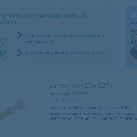
DÉ
KA VOUS ACCOMPAGNE DANS LA
ATION:
mi
Pour trouver
à
la piece compatible
vos appareils
A travers de nombreux
tutos vidéos
Lampe four 25w 220v
Ref. produit : C00076978
Produit
Original
Ampoule - Voyant pour Four - Cuisinière ORLINE
BOSCH, SIEMENS, SMEG, I
Marques compatibles :
HOTPOINT ARISTON, ARISTON, BAUKNECHT, NEFF, AE