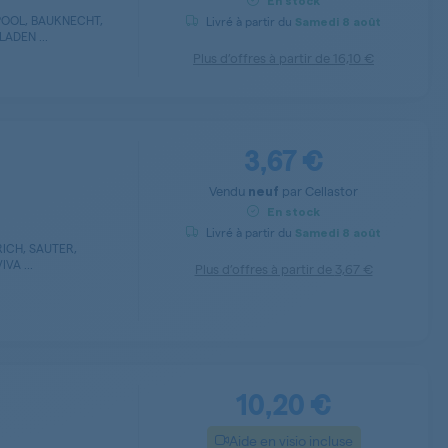
En stock
POOL, BAUKNECHT,
Livré à partir du
Samedi
8 août
ADEN ...
Plus d’offres à partir de
16,10 €
3,67 €
Vendu
par
Cellastor
neuf
En stock
Livré à partir du
Samedi
8 août
RICH, SAUTER,
VA ...
Plus d’offres à partir de
3,67 €
10,20 €
Aide en visio incluse