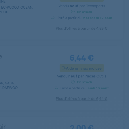
LINE
Vendu
par
Tecnoparts
neuf
 TECHWOOD, OCEAN,
OOD ...
En stock
Livré à partir du
Mercredi
12 août
Plus d’offres à partir de
4,89 €
6,44 €
e
Aide en visio incluse
Vendu
par
Pièces Outils
neuf
En stock
AR, SABA,
, DAEWOO ...
Livré à partir du
Jeudi
13 août
Plus d’offres à partir de
6,44 €
2,00 €
air