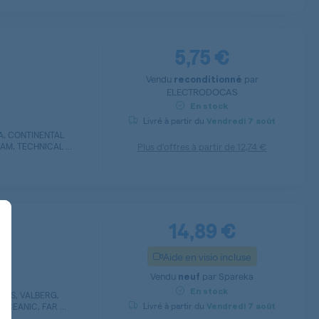
5,75 €
Vendu
par
reconditionné
ELECTRODOCAS
En stock
Livré à partir du
Vendredi
7 août
BA, CONTINENTAL
M, TECHNICAL ...
Plus d’offres à partir de
12,74 €
14,89 €
Aide en visio incluse
Vendu
par
Spareka
neuf
t : Personnalisez vos Options
En stock
ISS, VALBERG,
Livré à partir du
CEANIC, FAR ...
Vendredi
7 août