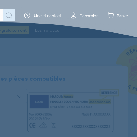
Aide et contact
Connexion
Panier
o gratuitement
Les marques
ses pièces compatibles !