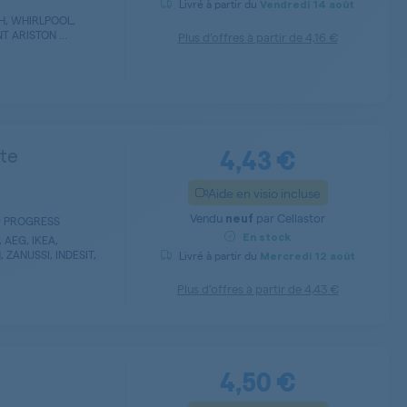
Livré à partir du
Vendredi
14 août
H, WHIRLPOOL,
T ARISTON ...
Plus d’offres à partir de
4,16 €
4,43 €
rte
Aide en visio incluse
Vendu
par
Cellastor
neuf
eur PROGRESS
En stock
AEG, IKEA,
ZANUSSI, INDESIT,
Livré à partir du
Mercredi
12 août
Plus d’offres à partir de
4,43 €
4,50 €