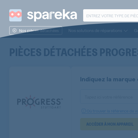
Nos solutions de réparations
Gu
Nos pièces détachées
PIÈCES DÉTACHÉES
PROGRE
Indiquez la marque 
Tapez ici votre référence
Où trouver la référence de vo
ACCÉDER À MON APPAREIL