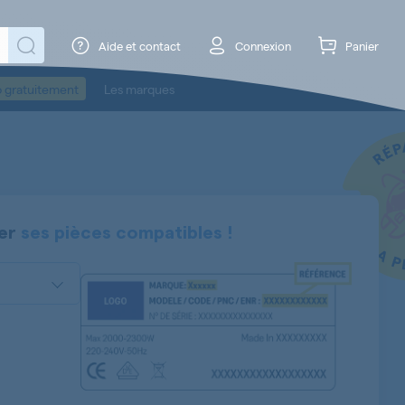
Aide et contact
Connexion
Panier
o gratuitement
Les marques
er
ses pièces compatibles !