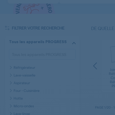
FILTRER VOTRE RECHERCHE
DE QUELLE
Tous les appareils PROGRESS
Réfrigérateur
Joi
Couvercle - Volet -
Regulateur Plaques
Réf
Lave-vaisselle
nge
Trappe - Cache
de cuisson
Co
Congélateur
PROGRESS
Réf
Aspirateur
PROGRESS
P
Four - Cuisinière
Hotte
Micro-ondes
PAGE
1/20
-
Lave-linge