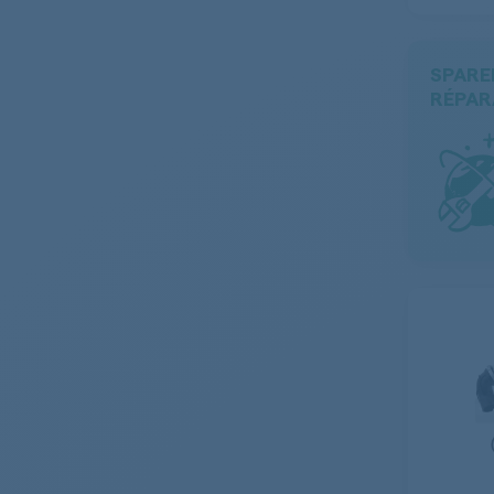
Nettoyeur vapeur - pression
Accessoires et outils
SPARE
Raclette - Grille-viande
RÉPAR