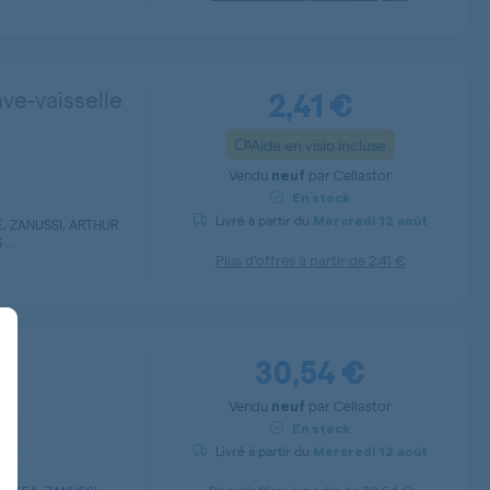
2,41 €
ave-vaisselle
Aide en visio incluse
Vendu
par
Cellastor
neuf
En stock
Livré à partir du
Mercredi
12 août
, ZANUSSI, ARTHUR
...
Plus d’offres à partir de
2,41 €
30,54 €
Vendu
par
Cellastor
neuf
t : Personnalisez vos Options
En stock
Livré à partir du
Mercredi
12 août