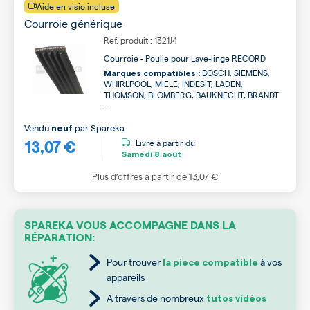
Aide en visio incluse
Courroie générique
Ref. produit : 1321J4
Courroie - Poulie pour Lave-linge RECORD
BOSCH, SIEMENS,
Marques compatibles :
WHIRLPOOL, MIELE, INDESIT, LADEN,
THOMSON, BLOMBERG, BAUKNECHT, BRANDT
...
Vendu
par
Spareka
neuf
13,07 €
Livré à partir du
Samedi
8 août
Plus d’offres à partir de
13,07 €
SPAREKA VOUS ACCOMPAGNE DANS LA
RÉPARATION:
Pour trouver
à vos
la piece compatible
appareils
A travers de nombreux
tutos vidéos