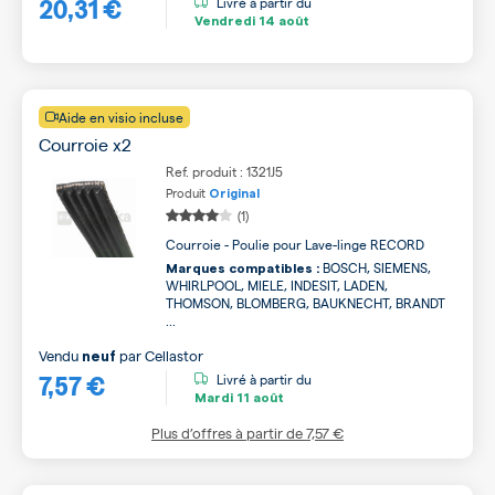
20,31 €
Livré à partir du
Vendredi
14 août
Aide en visio incluse
Courroie x2
Ref. produit : 1321J5
Produit
Original
(1)
Courroie - Poulie pour Lave-linge RECORD
BOSCH, SIEMENS,
Marques compatibles :
WHIRLPOOL, MIELE, INDESIT, LADEN,
THOMSON, BLOMBERG, BAUKNECHT, BRANDT
...
Vendu
par
Cellastor
neuf
7,57 €
Livré à partir du
Mardi
11 août
Plus d’offres à partir de
7,57 €