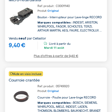
Ref. produit : C00011140
Produit
Original
Bouton - Interrupteur pour Lave-linge RECORD
INDESIT, ARISTON,
Marques compatibles :
WHIRLPOOL, FAGOR, SCHOLTES, TERZI,
ARTHUR MARTIN, AEG, FAURE, ELECTROLUX ...
Vendu
par
Cellastor
neuf
9,40 €
Livré à partir du
Mardi
11 août
Plus d’offres à partir de
9,40 €
Aide en visio incluse
Courroie crantée
Ref. produit : 05749920
Produit
Original
Courroie - Poulie pour Lave-linge RECORD
BOSCH, SIEMENS,
Marques compatibles :
WHIRLPOOL, MIELE, INDESIT, LADEN,
THOMSON, BLOMBERG, BAUKNECHT, BRANDT