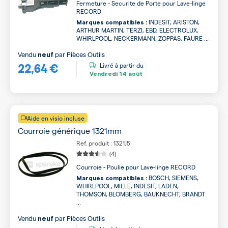
Fermeture - Securite de Porte pour Lave-linge
RECORD
INDESIT, ARISTON,
Marques compatibles :
ARTHUR MARTIN, TERZI, EBD, ELECTROLUX,
WHIRLPOOL, NECKERMANN, ZOPPAS, FAURE ...
Vendu
par
Pièces Outils
neuf
22,64 €
Livré à partir du
Vendredi
14 août
Aide en visio incluse
Courroie générique 1321mm
Ref. produit : 1321J5
(4)
Courroie - Poulie pour Lave-linge RECORD
BOSCH, SIEMENS,
Marques compatibles :
WHIRLPOOL, MIELE, INDESIT, LADEN,
THOMSON, BLOMBERG, BAUKNECHT, BRANDT
...
Vendu
par
Pièces Outils
neuf