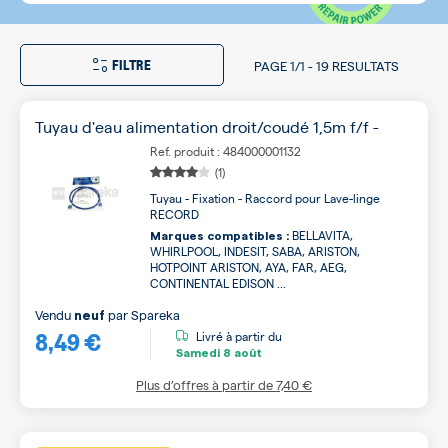
FILTRE
PAGE
1/1
-
19 RESULTATS
Tuyau d'eau alimentation droit/coudé 1,5m f/f -
Ref. produit : 484000001132
(1)
Tuyau - Fixation - Raccord pour Lave-linge
RECORD
BELLAVITA,
Marques compatibles :
WHIRLPOOL, INDESIT, SABA, ARISTON,
HOTPOINT ARISTON, AYA, FAR, AEG,
CONTINENTAL EDISON ...
Vendu
par
Spareka
neuf
8,49 €
Livré à partir du
Samedi
8 août
Plus d’offres à partir de
7,40 €