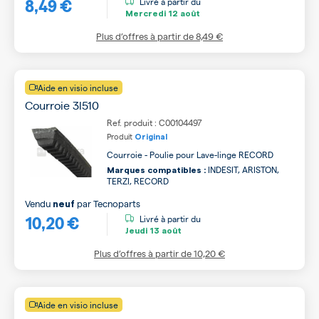
8,49 €
Livré à partir du
Mercredi
12 août
Plus d’offres à partir de
8,49 €
Aide en visio incluse
Courroie 3l510
Ref. produit : C00104497
Produit
Original
Courroie - Poulie pour Lave-linge RECORD
INDESIT, ARISTON,
Marques compatibles :
TERZI, RECORD
Vendu
par
Tecnoparts
neuf
10,20 €
Livré à partir du
Jeudi
13 août
Plus d’offres à partir de
10,20 €
Aide en visio incluse