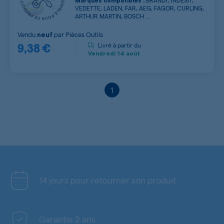
BRANDT, INDESIT,
Marques compatibles :
VEDETTE, LADEN, FAR, AEG, FAGOR, CURLING,
ARTHUR MARTIN, BOSCH ...
Vendu
par
Pièces Outils
neuf
9,38 €
Livré à partir du
Vendredi
14 août
1
14 jours pour retourner son produit
Garantie 2 ans