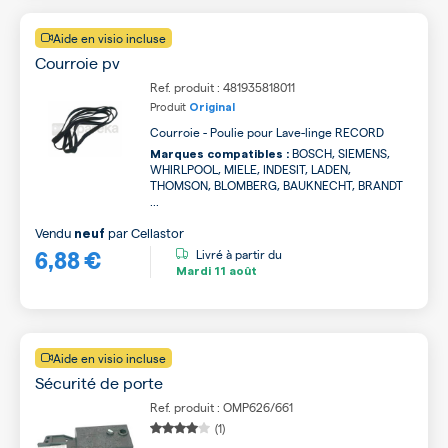
Aide en visio incluse
Courroie pv
Ref. produit : 481935818011
Produit
Original
Courroie - Poulie pour Lave-linge RECORD
BOSCH, SIEMENS,
Marques compatibles :
WHIRLPOOL, MIELE, INDESIT, LADEN,
THOMSON, BLOMBERG, BAUKNECHT, BRANDT
...
Vendu
par
Cellastor
neuf
6,88 €
Livré à partir du
Mardi
11 août
Aide en visio incluse
Sécurité de porte
Ref. produit : OMP626/661
(1)