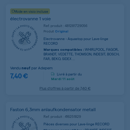
Aide en visio incluse
électrovanne 1 voie
Ref. produit : 481281729056
Produit
Original
Electrovanne - Aquastop pour Lave-linge
RECORD
WHIRLPOOL, FAGOR,
Marques compatibles :
BRANDT, VEDETTE, THOMSON, INDESIT, BOSCH,
FAR, BEKO, SIDEX ...
Vendu
par
Adepem
neuf
7,40 €
Livré à partir du
Mardi
11 août
Plus d’offres à partir de
7,40 €
Faston 6,3mm anlaufkondensator metall
Ref. produit : 416251829
Pièces diverses pour Lave-linge RECORD