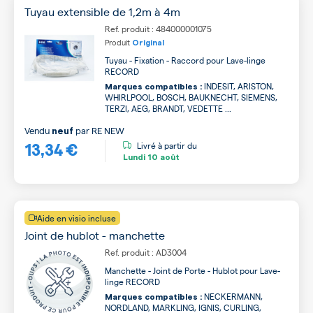
Tuyau extensible de 1,2m à 4m
Ref. produit : 484000001075
Produit
Original
Tuyau - Fixation - Raccord pour Lave-linge
RECORD
INDESIT, ARISTON,
Marques compatibles :
WHIRLPOOL, BOSCH, BAUKNECHT, SIEMENS,
TERZI, AEG, BRANDT, VEDETTE ...
Vendu
par
RE NEW
neuf
13,34 €
Livré à partir du
Lundi
10 août
Aide en visio incluse
Joint de hublot - manchette
Ref. produit : AD3004
Manchette - Joint de Porte - Hublot pour Lave-
linge RECORD
NECKERMANN,
Marques compatibles :
NORDLAND, MARKLING, IGNIS, CURLING,