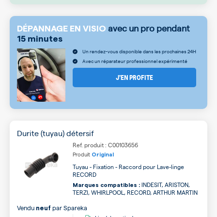
avec un pro pendant
DÉPANNAGE EN VISIO
15 minutes
Un rendez-vous disponible dans les prochaines 24H
Avec un réparateur professionnel expérimenté
J’EN PROFITE
Durite (tuyau) détersif
Ref. produit : C00103656
Produit
Original
Tuyau - Fixation - Raccord pour Lave-linge
RECORD
INDESIT, ARISTON,
Marques compatibles :
TERZI, WHIRLPOOL, RECORD, ARTHUR MARTIN
Vendu
par
Spareka
neuf