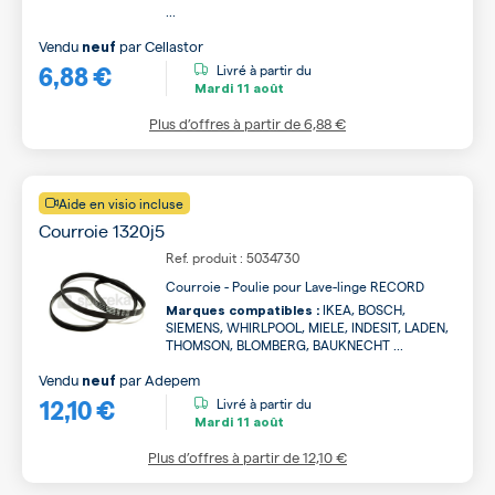
...
Vendu
par
Cellastor
neuf
6,88 €
Livré à partir du
Mardi
11 août
Plus d’offres à partir de
6,88 €
Aide en visio incluse
Courroie 1320j5
Ref. produit : 5034730
Courroie - Poulie pour Lave-linge RECORD
IKEA, BOSCH,
Marques compatibles :
SIEMENS, WHIRLPOOL, MIELE, INDESIT, LADEN,
THOMSON, BLOMBERG, BAUKNECHT ...
Vendu
par
Adepem
neuf
12,10 €
Livré à partir du
Mardi
11 août
Plus d’offres à partir de
12,10 €