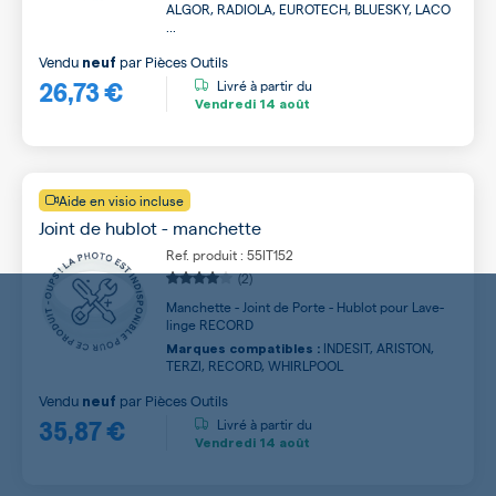
ALGOR, RADIOLA, EUROTECH, BLUESKY, LACO
...
Vendu
par
Pièces Outils
neuf
26,73 €
Livré à partir du
Vendredi
14 août
Aide en visio incluse
Joint de hublot - manchette
Ref. produit : 55IT152
(2)
Manchette - Joint de Porte - Hublot pour Lave-
linge RECORD
INDESIT, ARISTON,
Marques compatibles :
TERZI, RECORD, WHIRLPOOL
Vendu
par
Pièces Outils
neuf
35,87 €
Livré à partir du
Vendredi
14 août