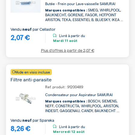
Butée - Frein pour Lave-vaisselle SAMURAI
SMEG, WHIRLPOOL,
Marques compatibles :
BAUKNECHT, GORENJE, FAGOR, HOTPOINT
ARISTON, TEKA, ESSENTIEL B, BLUESKY, IKEA ...
Vendu
par
Cellastor
neuf
2,07 €
Livré à partir du
Mardi
11 août
Plus d’offres à partir de
2,07 €
Aide en visio incluse
Filtre anti-parasite
Ref. produit : 91200489
Condensateur pour Aspirateur SAMURAI
BOSCH, SIEMENS,
Marques compatibles :
NEFF, CONSTRUCTA, WHIRLPOOL, ARISTON,
INDESIT, GAGGENAU, CANDY, BAUKNECHT ...
Vendu
par
Spareka
neuf
8,26 €
Livré à partir du
Mercredi
12 août