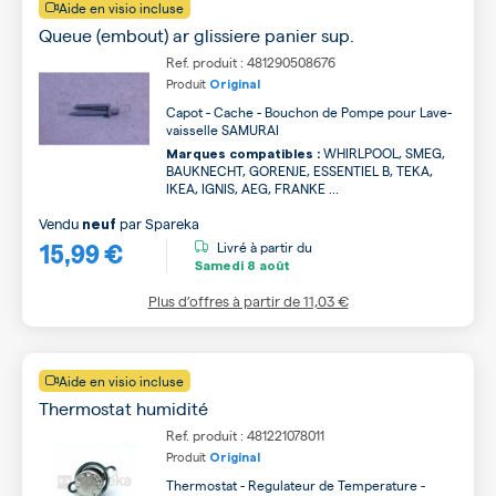
Aide en visio incluse
Queue (embout) ar glissiere panier sup.
Ref. produit : 481290508676
Produit
Original
Capot - Cache - Bouchon de Pompe pour Lave-
vaisselle SAMURAI
WHIRLPOOL, SMEG,
Marques compatibles :
BAUKNECHT, GORENJE, ESSENTIEL B, TEKA,
IKEA, IGNIS, AEG, FRANKE ...
Vendu
par
Spareka
neuf
15,99 €
Livré à partir du
Samedi
8 août
Plus d’offres à partir de
11,03 €
Aide en visio incluse
Thermostat humidité
Ref. produit : 481221078011
Produit
Original
Thermostat - Regulateur de Temperature -