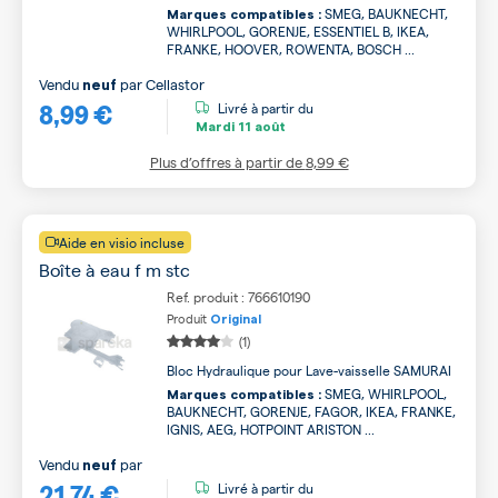
SMEG, BAUKNECHT,
Marques compatibles :
WHIRLPOOL, GORENJE, ESSENTIEL B, IKEA,
FRANKE, HOOVER, ROWENTA, BOSCH ...
Vendu
par
Cellastor
neuf
8,99 €
Livré à partir du
Mardi
11 août
Plus d’offres à partir de
8,99 €
Aide en visio incluse
Boîte à eau f m stc
Ref. produit : 766610190
Produit
Original
(1)
Bloc Hydraulique pour Lave-vaisselle SAMURAI
SMEG, WHIRLPOOL,
Marques compatibles :
BAUKNECHT, GORENJE, FAGOR, IKEA, FRANKE,
IGNIS, AEG, HOTPOINT ARISTON ...
Vendu
par
neuf
21,74 €
Livré à partir du