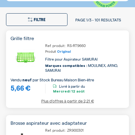
FILTRE
PAGE
1/3
-
101 RESULTATS
Grille filtre
Ref. produit : RS-RT9660
Produit
Original
Filtre pour Aspirateur SAMURAI
MOULINEX, ARNO,
Marques compatibles :
SAMURAI
Vendu
par
Stock Bureau Maison Bien-être
neuf
5,66 €
Livré à partir du
Mercredi
12 août
Plus d’offres à partir de
2,21 €
Brosse aspirateur avec adaptateur
Ref. produit : ZR900301