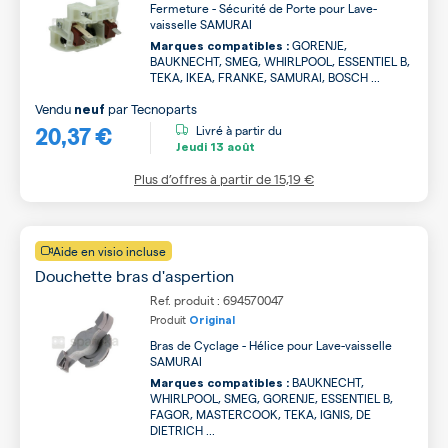
Fermeture - Sécurité de Porte pour Lave-
vaisselle SAMURAI
GORENJE,
Marques compatibles :
BAUKNECHT, SMEG, WHIRLPOOL, ESSENTIEL B,
TEKA, IKEA, FRANKE, SAMURAI, BOSCH ...
Vendu
par
Tecnoparts
neuf
20,37 €
Livré à partir du
Jeudi
13 août
Plus d’offres à partir de
15,19 €
Aide en visio incluse
Douchette bras d'aspertion
Ref. produit : 694570047
Produit
Original
Bras de Cyclage - Hélice pour Lave-vaisselle
SAMURAI
BAUKNECHT,
Marques compatibles :
WHIRLPOOL, SMEG, GORENJE, ESSENTIEL B,
FAGOR, MASTERCOOK, TEKA, IGNIS, DE
DIETRICH ...