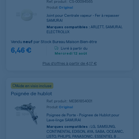
Ref. produit : CS-00094565
Produit
Original
Joint pour Centrale vapeur - Fer à repasser
SAMURAI
ARLETT, SAMURAI,
Marques compatibles :
ELECTROLUX
Vendu
par
Stock Bureau Maison Bien-être
neuf
6,46 €
Livré à partir du
Mercredi
12 août
Plus d’offres à partir de
4,17 €
Aide en visio incluse
Poignée de hublot
Ref. produit : MEB61854001
Produit
Original
Poignee de Porte - Poignee de Hublot pour
Lave-linge SAMURAI
LG, SAMSUNG,
Marques compatibles :
CONTINENTAL EDISON, AYA, SABA, OCEANIC,
LISTO, PHILIPS, PANASONIC, ESSENTIEL B ...