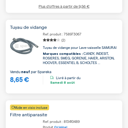
Plus d’offres à partir de
9,56 €
Tuyau de vidange
Ref. produit : 758973067
(2)
Tuyau de vidange pour Lave-vaisselle SAMURAI
CANDY, INDESIT,
Marques compatibles :
ROSIERES, SMEG, GORENJE, HAIER, ARISTON,
HOOVER, ESSENTIEL B, SCHOLTES ...
Vendu
par
Spareka
neuf
8,65 €
Livré à partir du
Samedi
8 août
Aide en visio incluse
Filtre antiparasite
Ref. produit : 813410489
Produit
Original