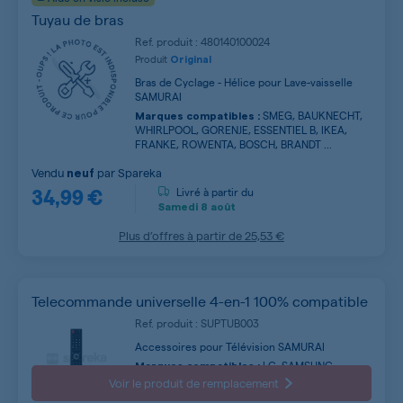
Tuyau de bras
Ref. produit : 480140100024
Produit
Original
Bras de Cyclage - Hélice pour Lave-vaisselle
SAMURAI
SMEG, BAUKNECHT,
Marques compatibles :
WHIRLPOOL, GORENJE, ESSENTIEL B, IKEA,
FRANKE, ROWENTA, BOSCH, BRANDT ...
Vendu
par
Spareka
neuf
34,99 €
Livré à partir du
Samedi
8 août
Plus d’offres à partir de
25,53 €
Telecommande universelle 4-en-1 100% compatible
Ref. produit : SUPTUB003
Accessoires pour Télévision SAMURAI
LG, SAMSUNG,
Marques compatibles :
CONTINENTAL EDISON, AYA, SABA, OCEANIC,
Voir le produit de remplacement
LISTO, PHILIPS, PANASONIC, QILIVE ...