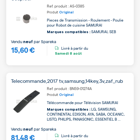
Ref. produit : AS-0385
Produit
Original
Pieces de Transmission - Roulement - Poulie
pour Robot de cuisine SAMURAI
SAMURAI, SEB
Marques compatibles :
Vendu
par
Spareka
neuf
15,60 €
Livré à partir du
Samedi
8 août
Telecommande,2017 tv,samsung,14key,3v,zaf_rub
Ref. produit : BN59-01274A
Produit
Original
Télécommande pour Télévision SAMURAI
LG, SAMSUNG,
Marques compatibles :
CONTINENTAL EDISON, AYA, SABA, OCEANIC,
LISTO, PHILIPS, PANASONIC, ESSENTIEL B ...
Vendu
par
Spareka
neuf
81,48 €
Livré à partir du