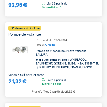
92,95 €
Livré à partir du
Samedi
8 août
Aide en visio incluse
Pompe de vidange
Ref. produit : 792970164
Produit
Original
Pompe de Vidange pour Lave-vaisselle
SAMURAI
WHIRLPOOL,
Marques compatibles :
BAUKNECHT, GORENJE, SMEG, IKEA, ESSENTIEL
B, BLUESKY, DE DIETRICH, BRANDT, FAGOR ...
Vendu
par
Cellastor
neuf
21,32 €
Livré à partir du
Mardi
11 août
Plus d’offres à partir de
21,32 €