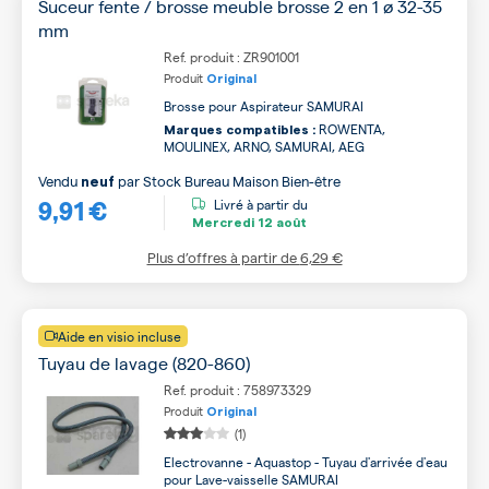
Suceur fente / brosse meuble brosse 2 en 1 ø 32-35
mm
Ref. produit : ZR901001
Produit
Original
Brosse pour Aspirateur SAMURAI
ROWENTA,
Marques compatibles :
MOULINEX, ARNO, SAMURAI, AEG
Vendu
par
Stock Bureau Maison Bien-être
neuf
9,91 €
Livré à partir du
Mercredi
12 août
Plus d’offres à partir de
6,29 €
Aide en visio incluse
Tuyau de lavage (820-860)
Ref. produit : 758973329
Produit
Original
(1)
Electrovanne - Aquastop - Tuyau d'arrivée d'eau
pour Lave-vaisselle SAMURAI