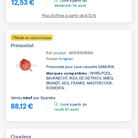
12,53 €
Livré à partir du
Vendredi
14 août
Plus d’offres à partir de
8,72 €
Aide en visio incluse
Pressostat
Ref. produit : 481290508194
Produit
Original
Pressostat pour Lave-vaisselle SAMURAI
WHIRLPOOL,
Marques compatibles :
BAUKNECHT, IKEA, DE DIETRICH, SMEG,
BRANDT, AEG, FRANKE, MASTERCOOK,
ROWENTA ...
Vendu
par
Spareka
neuf
88,12 €
Livré à partir du
Jeudi
27 août
Coupleur