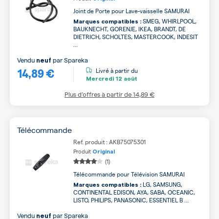
Joint de Porte pour Lave-vaisselle SAMURAI
SMEG, WHIRLPOOL,
Marques compatibles :
BAUKNECHT, GORENJE, IKEA, BRANDT, DE
DIETRICH, SCHOLTES, MASTERCOOK, INDESIT
...
Vendu
par
Spareka
neuf
14,89 €
Livré à partir du
Mercredi
12 août
Plus d’offres à partir de
14,89 €
Télécommande
Ref. produit : AKB75075301
Produit
Original
(1)
Télécommande pour Télévision SAMURAI
LG, SAMSUNG,
Marques compatibles :
CONTINENTAL EDISON, AYA, SABA, OCEANIC,
LISTO, PHILIPS, PANASONIC, ESSENTIEL B ...
Vendu
par
Spareka
neuf