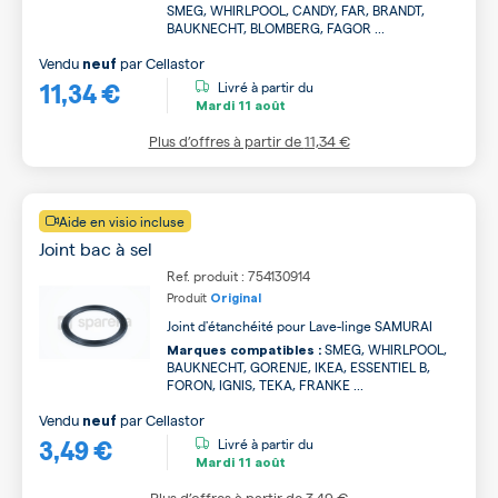
SMEG, WHIRLPOOL, CANDY, FAR, BRANDT,
BAUKNECHT, BLOMBERG, FAGOR ...
Vendu
par
Cellastor
neuf
11,34 €
Livré à partir du
Mardi
11 août
Plus d’offres à partir de
11,34 €
Aide en visio incluse
Joint bac à sel
Ref. produit : 754130914
Produit
Original
Joint d'étanchéité pour Lave-linge SAMURAI
SMEG, WHIRLPOOL,
Marques compatibles :
BAUKNECHT, GORENJE, IKEA, ESSENTIEL B,
FORON, IGNIS, TEKA, FRANKE ...
Vendu
par
Cellastor
neuf
3,49 €
Livré à partir du
Mardi
11 août
Plus d’offres à partir de
3,49 €