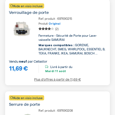
Aide en visio incluse
Verrouillage de porte
Ref. produit : 697690215
Produit
Original
(2)
Fermeture - Sécurité de Porte pour Lave-
vaisselle SAMURAI
GORENJE,
Marques compatibles :
BAUKNECHT, SMEG, WHIRLPOOL, ESSENTIEL B,
TEKA, FRANKE, IKEA, SAMURAI, BOSCH ...
Vendu
par
Cellastor
neuf
11,69 €
Livré à partir du
Mardi
11 août
Plus d’offres à partir de
11,69 €
Aide en visio incluse
Serrure de porte
Ref. produit : 697690208