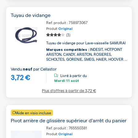
Tuyau de vidange
Ref. produit : 758973067
Produit
Original
(3)
Tuyau de vidange pour Lave-vaisselle SAMURAI
INDESIT, HOTPOINT
Marques compatibles :
ARISTON, CANDY, ARISTON, ROSIERES,
SCHOLTES, GORENJE, SMEG, HAIER, HOOVER ...
Vendu
par
Cellastor
neuf
3,72 €
Livré à partir du
Mardi
11 août
Plus d’offres à partir de
3,72 €
Aide en visio incluse
Pivot arrière de glissière supérieur d'arrêt du panier
Ref. produit : 765550381
Produit
Original