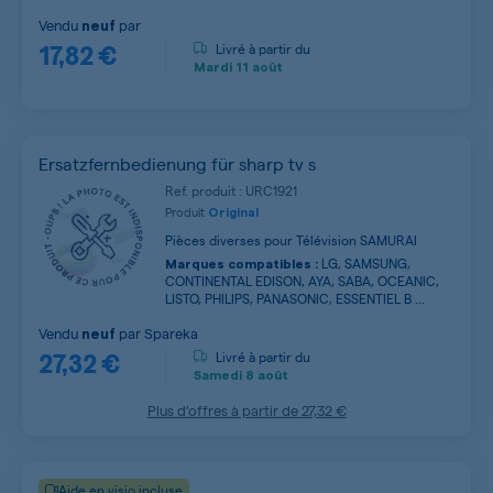
Vendu
par
neuf
17,82 €
Livré à partir du
Mardi
11 août
Ersatzfernbedienung für sharp tv s
Ref. produit : URC1921
Produit
Original
Pièces diverses pour Télévision SAMURAI
LG, SAMSUNG,
Marques compatibles :
CONTINENTAL EDISON, AYA, SABA, OCEANIC,
LISTO, PHILIPS, PANASONIC, ESSENTIEL B ...
Vendu
par
Spareka
neuf
27,32 €
Livré à partir du
Samedi
8 août
Plus d’offres à partir de
27,32 €
Aide en visio incluse