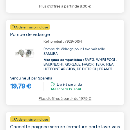
Plus d’offres à partir de
8,00 €
Aide en visio incluse
Pompe de vidange
Ref. produit : 792970164
Pompe de Vidange pour Lave-vaisselle
SAMURAI
SMEG, WHIRLPOOL,
Marques compatibles :
BAUKNECHT, GORENJE, FAGOR, TEKA, IKEA,
HOTPOINT ARISTON, DE DIETRICH, BRANDT ...
Vendu
par
Spareka
neuf
19,79 €
Livré à partir du
Mercredi
12 août
Plus d’offres à partir de
19,79 €
Aide en visio incluse
Criccotto poignée serrure fermeture porte lave-vais