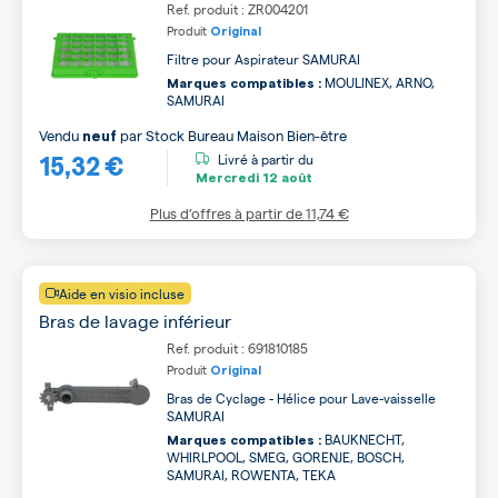
Ref. produit : ZR004201
Produit
Original
Filtre pour Aspirateur SAMURAI
MOULINEX, ARNO,
Marques compatibles :
SAMURAI
Vendu
par
Stock Bureau Maison Bien-être
neuf
15,32 €
Livré à partir du
Mercredi
12 août
Plus d’offres à partir de
11,74 €
Aide en visio incluse
Bras de lavage inférieur
Ref. produit : 691810185
Produit
Original
Bras de Cyclage - Hélice pour Lave-vaisselle
SAMURAI
BAUKNECHT,
Marques compatibles :
WHIRLPOOL, SMEG, GORENJE, BOSCH,
SAMURAI, ROWENTA, TEKA