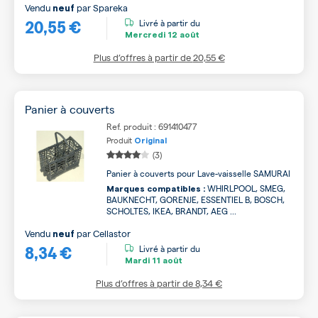
Vendu
par
Spareka
neuf
20,55 €
Livré à partir du
Mercredi
12 août
Plus d’offres à partir de
20,55 €
Panier à couverts
Ref. produit : 691410477
Produit
Original
(3)
Panier à couverts pour Lave-vaisselle SAMURAI
WHIRLPOOL, SMEG,
Marques compatibles :
BAUKNECHT, GORENJE, ESSENTIEL B, BOSCH,
SCHOLTES, IKEA, BRANDT, AEG ...
Vendu
par
Cellastor
neuf
8,34 €
Livré à partir du
Mardi
11 août
Plus d’offres à partir de
8,34 €