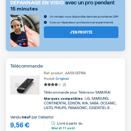
avec un pro pendant
DÉPANNAGE EN VISIO
15 minutes
Un rendez-vous disponible dans les prochaines 24H
Avec un réparateur professionnel expérimenté
J’EN PROFITE
Télécommande
Ref. produit : AA59-00741A
Produit
Original
(1)
Télécommande pour Télévision SAMURAI
LG, SAMSUNG,
Marques compatibles :
CONTINENTAL EDISON, AYA, SABA, OCEANIC,
LISTO, PHILIPS, PANASONIC, ESSENTIEL B ...
Vendu
par
Cellastor
neuf
9,56 €
Livré à partir du
Mardi
11 août