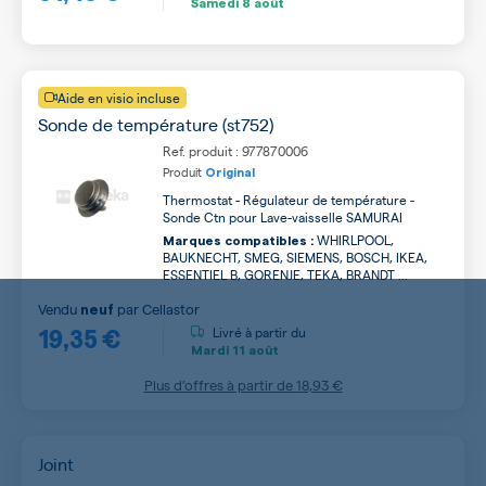
Samedi
8 août
Aide en visio incluse
Sonde de température (st752)
Ref. produit : 977870006
Produit
Original
Thermostat - Régulateur de température -
Sonde Ctn pour Lave-vaisselle SAMURAI
WHIRLPOOL,
Marques compatibles :
BAUKNECHT, SMEG, SIEMENS, BOSCH, IKEA,
ESSENTIEL B, GORENJE, TEKA, BRANDT ...
Vendu
par
Cellastor
neuf
19,35 €
Livré à partir du
Mardi
11 août
Plus d’offres à partir de
18,93 €
Joint