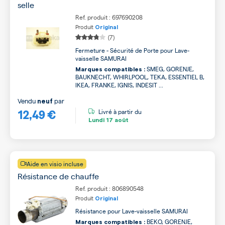
selle
Ref. produit : 697690208
Produit
Original
(7)
Fermeture - Sécurité de Porte pour Lave-
vaisselle SAMURAI
SMEG, GORENJE,
Marques compatibles :
BAUKNECHT, WHIRLPOOL, TEKA, ESSENTIEL B,
IKEA, FRANKE, IGNIS, INDESIT ...
Vendu
par
neuf
12,49 €
Livré à partir du
Lundi
17 août
Aide en visio incluse
Résistance de chauffe
Ref. produit : 806890548
Produit
Original
Résistance pour Lave-vaisselle SAMURAI
BEKO, GORENJE,
Marques compatibles :