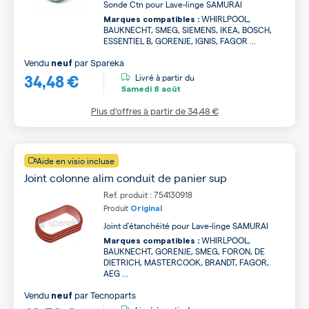
Sonde Ctn pour Lave-linge SAMURAI
WHIRLPOOL,
Marques compatibles :
BAUKNECHT, SMEG, SIEMENS, IKEA, BOSCH,
ESSENTIEL B, GORENJE, IGNIS, FAGOR ...
Vendu
par
Spareka
neuf
34,48 €
Livré à partir du
Samedi
8 août
Plus d’offres à partir de
34,48 €
Aide en visio incluse
Joint colonne alim conduit de panier sup
Ref. produit : 754130918
Produit
Original
Joint d'étanchéité pour Lave-linge SAMURAI
WHIRLPOOL,
Marques compatibles :
BAUKNECHT, GORENJE, SMEG, FORON, DE
DIETRICH, MASTERCOOK, BRANDT, FAGOR,
AEG ...
Vendu
par
Tecnoparts
neuf