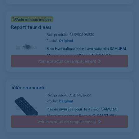
Aide en visio incluse
Repartiteur d eau
Ref. produit : 481290508939
Produit
Original
Bloc Hydraulique pour Lave-vaisselle SAMURAI
WHIRLPOOL,
Marques compatibles :
BAUKNECHT, GORENJE, SMEG, IKEA, FRANKE,
Voir le produit de remplacement
AEG, FAGOR, IGNIS, ROWENTA ...
Télécommande
Ref. produit : AKB74815321
Produit
Original
Pièces diverses pour Télévision SAMURAI
LG, SAMSUNG,
Marques compatibles :
CONTINENTAL EDISON, AYA, SABA, OCEANIC,
Voir le produit de remplacement
LISTO, PHILIPS, PANASONIC, ESSENTIEL B ...