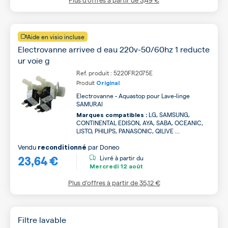
Aide en visio incluse
Electrovanne arrivee d eau 220v-50/60hz 1 reducte
ur voie g
Ref. produit : 5220FR2075E
Produit
Original
Electrovanne - Aquastop pour Lave-linge
SAMURAI
LG, SAMSUNG,
Marques compatibles :
CONTINENTAL EDISON, AYA, SABA, OCEANIC,
LISTO, PHILIPS, PANASONIC, QILIVE ...
Vendu
par
Doneo
reconditionné
23,64 €
Livré à partir du
Mercredi
12 août
Plus d’offres à partir de
35,12 €
Filtre lavable