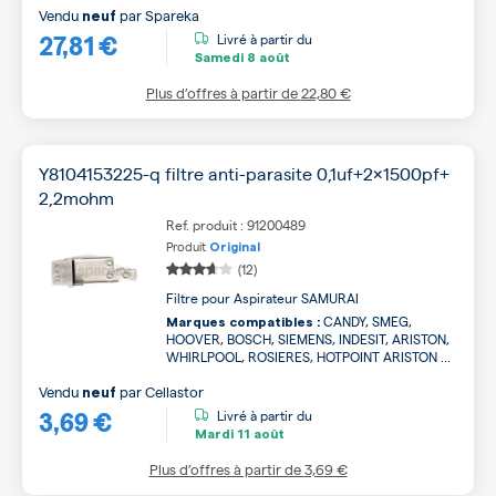
Vendu
par
Spareka
neuf
27,81 €
Livré à partir du
Samedi
8 août
Plus d’offres à partir de
22,80 €
Y8104153225-q filtre anti-parasite 0,1uf+2x1500pf+
2,2mohm
Ref. produit : 91200489
Produit
Original
(12)
Filtre pour Aspirateur SAMURAI
CANDY, SMEG,
Marques compatibles :
HOOVER, BOSCH, SIEMENS, INDESIT, ARISTON,
WHIRLPOOL, ROSIERES, HOTPOINT ARISTON ...
Vendu
par
Cellastor
neuf
3,69 €
Livré à partir du
Mardi
11 août
Plus d’offres à partir de
3,69 €