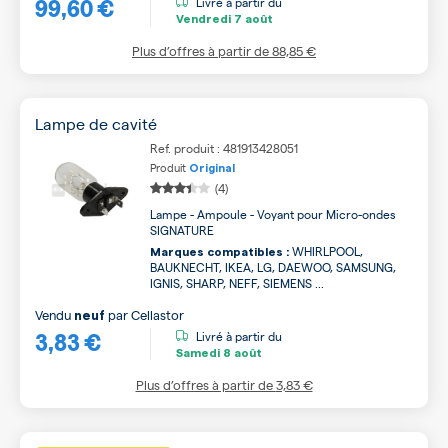
99,60 €
Livré à partir du
Vendredi
7 août
Plus d’offres à partir de
88,85 €
Lampe de cavité
Ref. produit : 481913428051
Produit
Original
(4)
Lampe - Ampoule - Voyant pour Micro-ondes
SIGNATURE
WHIRLPOOL,
Marques compatibles :
BAUKNECHT, IKEA, LG, DAEWOO, SAMSUNG,
IGNIS, SHARP, NEFF, SIEMENS ...
Vendu
par
Cellastor
neuf
3,83 €
Livré à partir du
Samedi
8 août
Plus d’offres à partir de
3,83 €