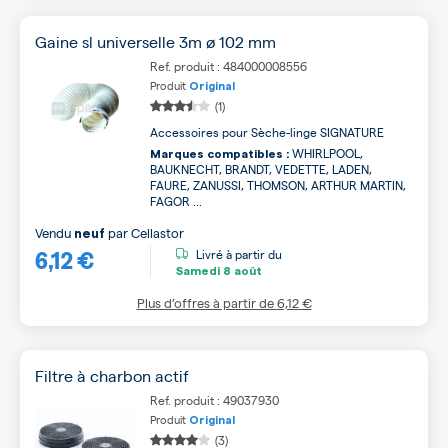
Gaine sl universelle 3m ø 102 mm
Ref. produit : 484000008556
Produit
Original
(1)
Accessoires pour Sèche-linge SIGNATURE
WHIRLPOOL,
Marques compatibles :
BAUKNECHT, BRANDT, VEDETTE, LADEN,
FAURE, ZANUSSI, THOMSON, ARTHUR MARTIN,
FAGOR ...
Vendu
par
Cellastor
neuf
6,12 €
Livré à partir du
Samedi
8 août
Plus d’offres à partir de
6,12 €
Filtre à charbon actif
Ref. produit : 49037930
Produit
Original
(3)