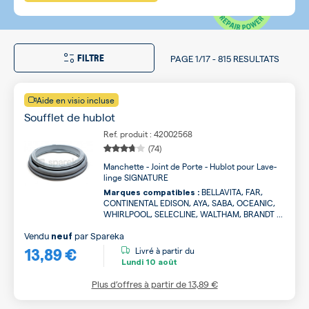
FILTRE
PAGE
1/17
-
815 RESULTATS
Aide en visio incluse
Soufflet de hublot
Ref. produit : 42002568
(74)
Manchette - Joint de Porte - Hublot pour Lave-
linge SIGNATURE
BELLAVITA, FAR,
Marques compatibles :
CONTINENTAL EDISON, AYA, SABA, OCEANIC,
WHIRLPOOL, SELECLINE, WALTHAM, BRANDT ...
Vendu
par
Spareka
neuf
13,89 €
Livré à partir du
Lundi
10 août
Plus d’offres à partir de
13,89 €