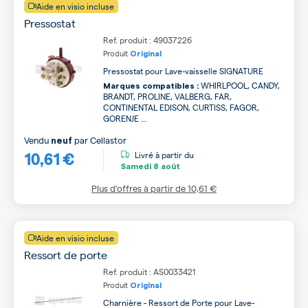
Aide en visio incluse
Pressostat
Ref. produit : 49037226
Produit
Original
Pressostat pour Lave-vaisselle SIGNATURE
WHIRLPOOL, CANDY,
Marques compatibles :
BRANDT, PROLINE, VALBERG, FAR,
CONTINENTAL EDISON, CURTISS, FAGOR,
GORENJE ...
Vendu
par
Cellastor
neuf
10,61 €
Livré à partir du
Samedi
8 août
Plus d’offres à partir de
10,61 €
Aide en visio incluse
Ressort de porte
Ref. produit : AS0033421
Produit
Original
Charnière - Ressort de Porte pour Lave-