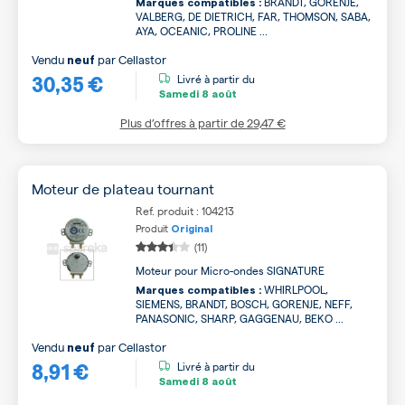
BRANDT, GORENJE,
Marques compatibles :
VALBERG, DE DIETRICH, FAR, THOMSON, SABA,
AYA, OCEANIC, PROLINE ...
Vendu
par
Cellastor
neuf
30,35 €
Livré à partir du
Samedi
8 août
Plus d’offres à partir de
29,47 €
Moteur de plateau tournant
Ref. produit : 104213
Produit
Original
(11)
Moteur pour Micro-ondes SIGNATURE
WHIRLPOOL,
Marques compatibles :
SIEMENS, BRANDT, BOSCH, GORENJE, NEFF,
PANASONIC, SHARP, GAGGENAU, BEKO ...
Vendu
par
Cellastor
neuf
8,91 €
Livré à partir du
Samedi
8 août