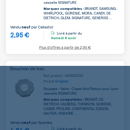
vaisselle SIGNATURE
BRANDT, SAMSUNG,
Marques compatibles :
WHIRLPOOL, GORENJE, MORA, CANDY, DE
DIETRICH, GLEM, SIGNATURE, GENERISS ...
Vendu
par
Cellastor
neuf
2,95 €
Livré à partir du
Samedi
8 août
Plus d’offres à partir de
2,95 €
Bouchon de bac
Ref. produit : AS0042252
Produit
Original
Soupape - Valve - Clapet Anti Retour pour Lave-
vaisselle SIGNATURE
BRANDT, DE
Marques compatibles :
DIETRICH, VALBERG, THOMSON, GORENJE,
CANDY, PROLINE, CONTINENTAL EDISON,
SAUTER, HIGHONE ...
Vendu
par
Spareka
neuf
4,84 €
Livré à partir du