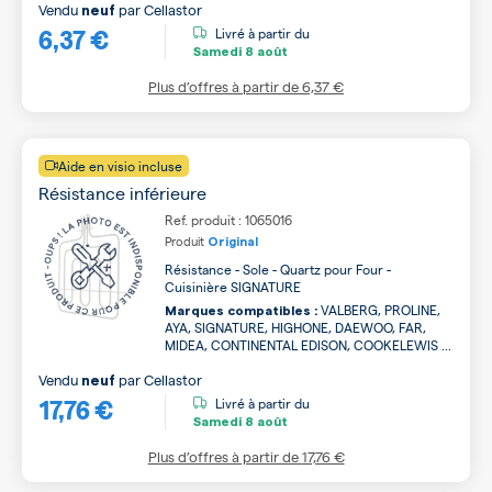
Vendu
par
Cellastor
neuf
6,37 €
Livré à partir du
Samedi
8 août
Plus d’offres à partir de
6,37 €
Aide en visio incluse
Résistance inférieure
Ref. produit : 1065016
Produit
Original
Résistance - Sole - Quartz pour Four -
Cuisinière SIGNATURE
VALBERG, PROLINE,
Marques compatibles :
AYA, SIGNATURE, HIGHONE, DAEWOO, FAR,
MIDEA, CONTINENTAL EDISON, COOKELEWIS ...
Vendu
par
Cellastor
neuf
17,76 €
Livré à partir du
Samedi
8 août
Plus d’offres à partir de
17,76 €