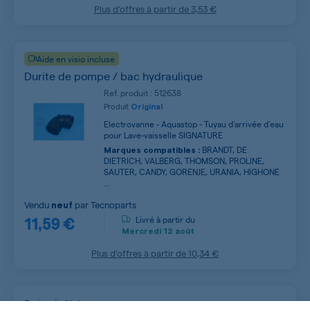
Plus d’offres à partir de
3,53 €
Aide en visio incluse
Durite de pompe / bac hydraulique
Ref. produit : 512638
Produit
Original
Electrovanne - Aquastop - Tuyau d'arrivée d'eau
pour Lave-vaisselle SIGNATURE
BRANDT, DE
Marques compatibles :
DIETRICH, VALBERG, THOMSON, PROLINE,
SAUTER, CANDY, GORENJE, URANIA, HIGHONE
...
Vendu
par
Tecnoparts
neuf
11,59 €
Livré à partir du
Mercredi
12 août
Plus d’offres à partir de
10,34 €
Rotor inférieur