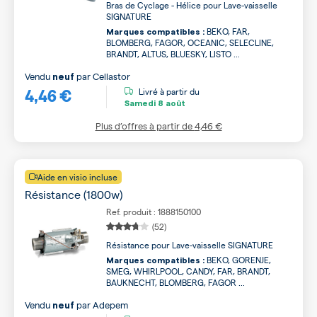
Bras de Cyclage - Hélice pour Lave-vaisselle
SIGNATURE
BEKO, FAR,
Marques compatibles :
BLOMBERG, FAGOR, OCEANIC, SELECLINE,
BRANDT, ALTUS, BLUESKY, LISTO ...
Vendu
par
Cellastor
neuf
4,46 €
Livré à partir du
Samedi
8 août
Plus d’offres à partir de
4,46 €
Aide en visio incluse
Résistance (1800w)
Ref. produit : 1888150100
(52)
Résistance pour Lave-vaisselle SIGNATURE
BEKO, GORENJE,
Marques compatibles :
SMEG, WHIRLPOOL, CANDY, FAR, BRANDT,
BAUKNECHT, BLOMBERG, FAGOR ...
Vendu
par
Adepem
neuf