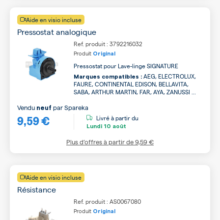
Aide en visio incluse
Pressostat analogique
Ref. produit : 3792216032
Produit
Original
Pressostat pour Lave-linge SIGNATURE
AEG, ELECTROLUX,
Marques compatibles :
FAURE, CONTINENTAL EDISON, BELLAVITA,
SABA, ARTHUR MARTIN, FAR, AYA, ZANUSSI ...
Vendu
par
Spareka
neuf
9,59 €
Livré à partir du
Lundi
10 août
Plus d’offres à partir de
9,59 €
Aide en visio incluse
Résistance
Ref. produit : AS0067080
Produit
Original