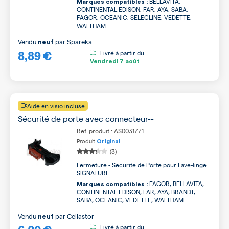
BELLAVITA,
Marques compatibles :
CONTINENTAL EDISON, FAR, AYA, SABA,
FAGOR, OCEANIC, SELECLINE, VEDETTE,
WALTHAM ...
Vendu
par
Spareka
neuf
8,89 €
Livré à partir du
Vendredi
7 août
Aide en visio incluse
Sécurité de porte avec connecteur--
Ref. produit : AS0031771
Produit
Original
(3)
Fermeture - Securite de Porte pour Lave-linge
SIGNATURE
FAGOR, BELLAVITA,
Marques compatibles :
CONTINENTAL EDISON, FAR, AYA, BRANDT,
SABA, OCEANIC, VEDETTE, WALTHAM ...
Vendu
par
Cellastor
neuf
Livré à partir du