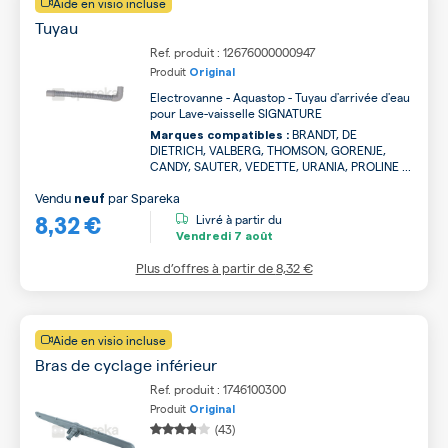
Aide en visio incluse
Tuyau
Ref. produit : 12676000000947
Produit
Original
Electrovanne - Aquastop - Tuyau d'arrivée d'eau
pour Lave-vaisselle SIGNATURE
BRANDT, DE
Marques compatibles :
DIETRICH, VALBERG, THOMSON, GORENJE,
CANDY, SAUTER, VEDETTE, URANIA, PROLINE ...
Vendu
par
Spareka
neuf
8,32 €
Livré à partir du
Vendredi
7 août
Plus d’offres à partir de
8,32 €
Aide en visio incluse
Bras de cyclage inférieur
Ref. produit : 1746100300
Produit
Original
(43)