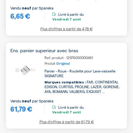
Vendu
par
Spareka
neuf
6,65 €
Livré à partir du
Vendredi
7 août
Plus d’offres à partir de
4,78 €
Ens. panier superieur avec bras
Ref. produit : 12976000000461
Produit
Original
Panier - Roue - Roulette pour Lave-vaisselle
SIGNATURE
FAR, CONTINENTAL
Marques compatibles :
EDISON, CURTISS, PROLINE, LAZER, GORENJE,
AYA, BOMANN, VALBERG, EXQUISIT ...
Vendu
par
Spareka
neuf
61,79 €
Livré à partir du
Vendredi
7 août
Plus d’offres à partir de
61,79 €