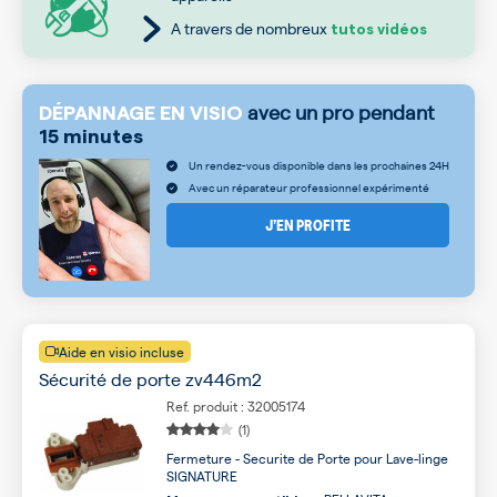
A travers de nombreux
tutos vidéos
avec un pro pendant
DÉPANNAGE EN VISIO
15 minutes
Un rendez-vous disponible dans les prochaines 24H
Avec un réparateur professionnel expérimenté
J’EN PROFITE
Aide en visio incluse
Sécurité de porte zv446m2
Ref. produit : 32005174
(1)
Fermeture - Securite de Porte pour Lave-linge
SIGNATURE