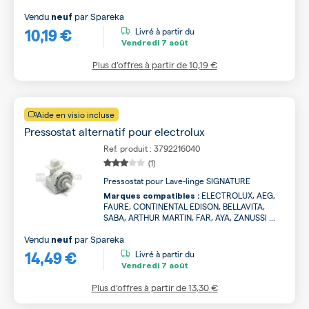
Vendu
par
Spareka
neuf
10,19 €
Livré à partir du
Vendredi
7 août
Plus d’offres à partir de
10,19 €
Aide en visio incluse
Pressostat alternatif pour electrolux
Ref. produit : 3792216040
(1)
Pressostat pour Lave-linge SIGNATURE
ELECTROLUX, AEG,
Marques compatibles :
FAURE, CONTINENTAL EDISON, BELLAVITA,
SABA, ARTHUR MARTIN, FAR, AYA, ZANUSSI ...
Vendu
par
Spareka
neuf
14,49 €
Livré à partir du
Vendredi
7 août
Plus d’offres à partir de
13,30 €