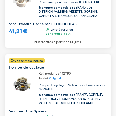
Résistance pour Lave-vaisselle SIGNATURE
BRANDT, DE
Marques compatibles :
DIETRICH, VALBERG, VEDETTE, GORENJE,
CANDY, FAR, THOMSON, OCEANIC, SABA ...
Vendu
par
ELECTRODOCAS
reconditionné
41,21 €
Livré à partir du
Vendredi
7 août
Plus d’offres à partir de
60,02 €
Aide en visio incluse
Pompe de cyclage
Ref. produit : 34421190
Produit
Original
Pompe de cyclage - Moteur pour Lave-vaisselle
SIGNATURE
BRANDT, GORENJE,
Marques compatibles :
DE DIETRICH, THOMSON, CANDY, PROLINE,
VALBERG, FAR, SCHNEIDER, OCEANIC ...
Vendu
par
Spareka
neuf