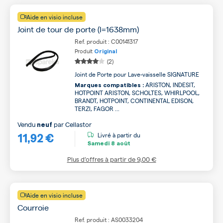
Aide en visio incluse
Joint de tour de porte (l=1638mm)
Ref. produit : C00141317
Produit
Original
(2)
Joint de Porte pour Lave-vaisselle SIGNATURE
ARISTON, INDESIT,
Marques compatibles :
HOTPOINT ARISTON, SCHOLTES, WHIRLPOOL,
BRANDT, HOTPOINT, CONTINENTAL EDISON,
TERZI, FAGOR ...
Vendu
par
Cellastor
neuf
11,92 €
Livré à partir du
Samedi
8 août
Plus d’offres à partir de
9,00 €
Aide en visio incluse
Courroie
Ref. produit : AS0033204