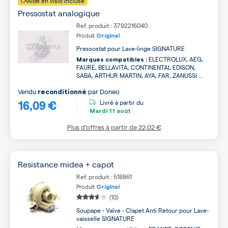
Aide en visio incluse
Pressostat analogique
Ref. produit : 3792216040
Produit
Original
Pressostat pour Lave-linge SIGNATURE
ELECTROLUX, AEG,
Marques compatibles :
FAURE, BELLAVITA, CONTINENTAL EDISON,
SABA, ARTHUR MARTIN, AYA, FAR, ZANUSSI ...
Vendu
par
Doneo
reconditionné
16,09 €
Livré à partir du
Mardi
11 août
Plus d’offres à partir de
22,02 €
Resistance midea + capot
Ref. produit : 518861
Produit
Original
(10)
Soupape - Valve - Clapet Anti Retour pour Lave-
vaisselle SIGNATURE