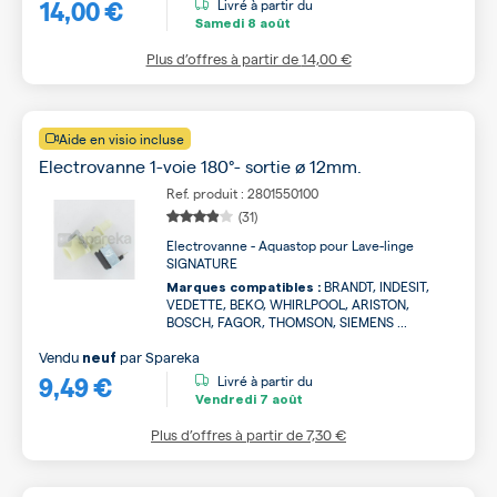
14,00 €
Livré à partir du
Samedi
8 août
Plus d’offres à partir de
14,00 €
Aide en visio incluse
Electrovanne 1-voie 180°- sortie ø 12mm.
Ref. produit : 2801550100
(31)
Electrovanne - Aquastop pour Lave-linge
SIGNATURE
BRANDT, INDESIT,
Marques compatibles :
VEDETTE, BEKO, WHIRLPOOL, ARISTON,
BOSCH, FAGOR, THOMSON, SIEMENS ...
Vendu
par
Spareka
neuf
9,49 €
Livré à partir du
Vendredi
7 août
Plus d’offres à partir de
7,30 €