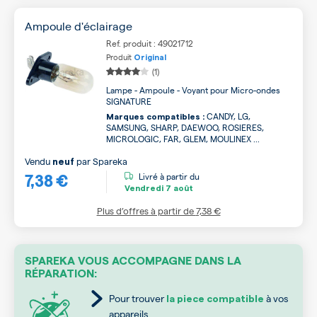
Ampoule d'éclairage
Ref. produit : 49021712
Produit
Original
(1)
Lampe - Ampoule - Voyant pour Micro-ondes
SIGNATURE
CANDY, LG,
Marques compatibles :
SAMSUNG, SHARP, DAEWOO, ROSIERES,
MICROLOGIC, FAR, GLEM, MOULINEX ...
Vendu
par
Spareka
neuf
7,38 €
Livré à partir du
Vendredi
7 août
Plus d’offres à partir de
7,38 €
SPAREKA VOUS ACCOMPAGNE DANS LA
RÉPARATION:
Pour trouver
à vos
la piece compatible
appareils