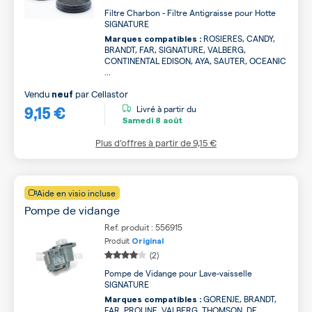
Filtre Charbon - Filtre Antigraisse pour Hotte
SIGNATURE
ROSIERES, CANDY,
Marques compatibles :
BRANDT, FAR, SIGNATURE, VALBERG,
CONTINENTAL EDISON, AYA, SAUTER, OCEANIC
...
Vendu
par
Cellastor
neuf
9,15 €
Livré à partir du
Samedi
8 août
Plus d’offres à partir de
9,15 €
Aide en visio incluse
Pompe de vidange
Ref. produit : 556915
Produit
Original
(2)
Pompe de Vidange pour Lave-vaisselle
SIGNATURE
GORENJE, BRANDT,
Marques compatibles :
FAR, PROLINE, VALBERG, THOMSON, DE