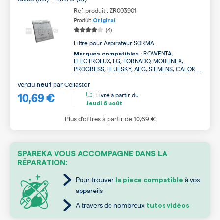
Ref. produit : ZR003901
Produit
Original
(4)
Filtre pour Aspirateur SORMA
ROWENTA,
Marques compatibles :
ELECTROLUX, LG, TORNADO, MOULINEX,
PROGRESS, BLUESKY, AEG, SIEMENS, CALOR ...
Vendu
par
Cellastor
neuf
10,69 €
Livré à partir du
Jeudi
6 août
Plus d’offres à partir de
10,69 €
SPAREKA VOUS ACCOMPAGNE DANS LA
RÉPARATION:
Pour trouver
à vos
la piece compatible
appareils
A travers de nombreux
tutos vidéos