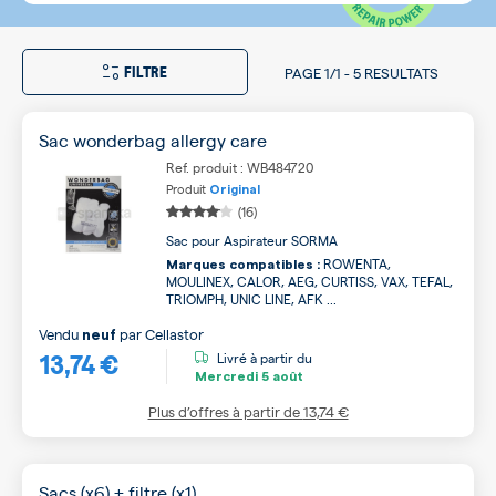
FILTRE
PAGE
1/1
-
5 RESULTATS
Sac wonderbag allergy care
Ref. produit : WB484720
Produit
Original
(16)
Sac pour Aspirateur SORMA
ROWENTA,
Marques compatibles :
MOULINEX, CALOR, AEG, CURTISS, VAX, TEFAL,
TRIOMPH, UNIC LINE, AFK ...
Vendu
par
Cellastor
neuf
13,74 €
Livré à partir du
Mercredi
5 août
Plus d’offres à partir de
13,74 €
Sacs (x6) + filtre (x1)