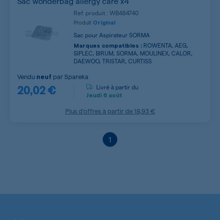
Sac wonderbag allergy care x4
Ref. produit : WB484740
Produit
Original
Sac pour Aspirateur SORMA
ROWENTA, AEG,
Marques compatibles :
SIPLEC, BIRUM, SORMA, MOULINEX, CALOR,
DAEWOO, TRISTAR, CURTISS
Vendu
par
Spareka
neuf
20,02 €
Livré à partir du
Jeudi
6 août
Plus d’offres à partir de
18,93 €
1