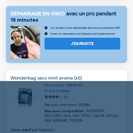
avec un pro pendant
DÉPANNAGE EN VISIO
15 minutes
Un rendez-vous disponible dans les prochaines 24H
Avec un réparateur professionnel expérimenté
J’EN PROFITE
Wonderbag sacs mint aroma (x5)
Ref. produit : WB415120
Produit
Original
(2)
Sac pour Aspirateur SORMA
ROWENTA,
Marques compatibles :
MOULINEX, AEG, VAX, TEFAL, CALOR, SIPLEC,
SEB, NONAME, TOKIWA ...
Vendu
par
Cellastor
neuf