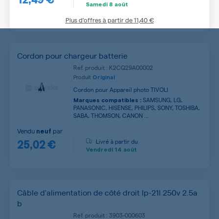
Samedi
8 août
Plus d’offres à partir de
11,40 €
Cordon pour chargeur batterie
Ref. produit : K2CQ29A00002
Produit
Original
Cordon pour Appareil photo TIVOLI
SAMSUNG, LG,
Marques compatibles :
PANASONIC, HISENSE, PHILIPS, SONY, TOSHIBA,
SABA, THOMSON, CANON ...
Vendu
par
neuf
25,02 €
Livré à partir du
Vendredi
14 août
Câble d'alimentation de côté droit lp-21l 250v 2.5a
b
Ref. produit : 3903-000603