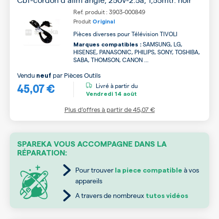
Ref. produit : 3903-000849
Produit
Original
Pièces diverses pour Télévision TIVOLI
SAMSUNG, LG,
Marques compatibles :
HISENSE, PANASONIC, PHILIPS, SONY, TOSHIBA,
SABA, THOMSON, CANON ...
Vendu
par
Pièces Outils
neuf
45,07 €
Livré à partir du
Vendredi
14 août
Plus d’offres à partir de
45,07 €
SPAREKA VOUS ACCOMPAGNE DANS LA
RÉPARATION:
Pour trouver
à vos
la piece compatible
appareils
A travers de nombreux
tutos vidéos