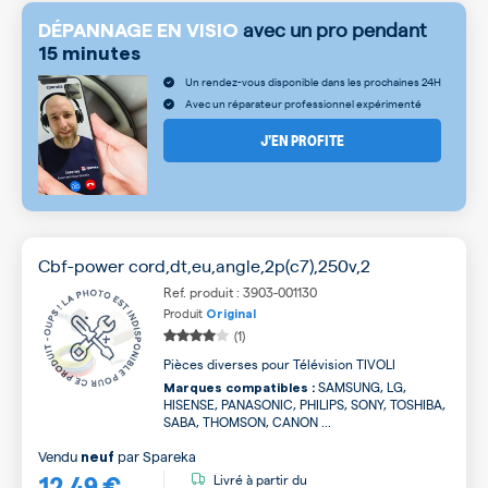
avec un pro pendant
DÉPANNAGE EN VISIO
15 minutes
Un rendez-vous disponible dans les prochaines 24H
Avec un réparateur professionnel expérimenté
J’EN PROFITE
Cbf-power cord,dt,eu,angle,2p(c7),250v,2
Ref. produit : 3903-001130
Produit
Original
(1)
Pièces diverses pour Télévision TIVOLI
SAMSUNG, LG,
Marques compatibles :
HISENSE, PANASONIC, PHILIPS, SONY, TOSHIBA,
SABA, THOMSON, CANON ...
Vendu
par
Spareka
neuf
12,49 €
Livré à partir du