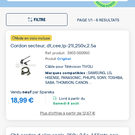
FILTRE
PAGE
1/1
-
6 RESULTATS
Aide en visio incluse
Cordon secteur, dt,cee,lp-21l,250v,2.5a
Ref. produit : 3903-000950
Produit
Original
Câble pour Télévision TIVOLI
SAMSUNG, LG,
Marques compatibles :
HISENSE, PANASONIC, PHILIPS, SONY, TOSHIBA,
SABA, THOMSON, CANON ...
Vendu
par
Spareka
neuf
18,99 €
Livré à partir du
Samedi
8 août
Plus d’offres à partir de
12,67 €
Cbf-cordon d alim angle, 250v-2.5a, 1,55mtr. noir