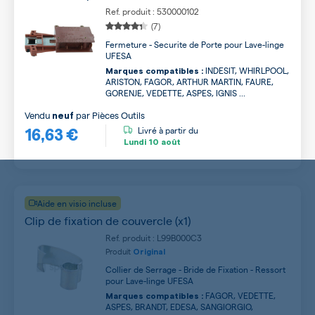
Ref. produit : 530000102
(7)
Fermeture - Securite de Porte pour Lave-linge
UFESA
INDESIT, WHIRLPOOL,
Marques compatibles :
ARISTON, FAGOR, ARTHUR MARTIN, FAURE,
GORENJE, VEDETTE, ASPES, IGNIS ...
Vendu
par
Pièces Outils
neuf
16,63 €
Livré à partir du
Lundi
10 août
Aide en visio incluse
Clip de fixation de couvercle (x1)
Ref. produit : L99B000C3
Produit
Original
Collier de Serrage - Bride de Fixation - Ressort
pour Lave-linge UFESA
FAGOR, VEDETTE,
Marques compatibles :
ASPES, BRANDT, EDESA, SANGIORGIO,