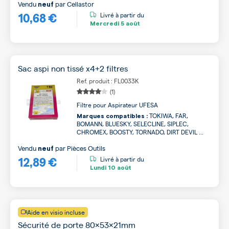
Vendu
par
Cellastor
neuf
10,68 €
Livré à partir du
Mercredi
5 août
Sac aspi non tissé x4+2 filtres
Ref. produit : FL0033K
(1)
Filtre pour Aspirateur UFESA
TOKIWA, FAR,
Marques compatibles :
BOMANN, BLUESKY, SELECLINE, SIPLEC,
CHROMEX, BOOSTY, TORNADO, DIRT DEVIL ...
Vendu
par
Pièces Outils
neuf
12,89 €
Livré à partir du
Lundi
10 août
Aide en visio incluse
Sécurité de porte 80x53x21mm