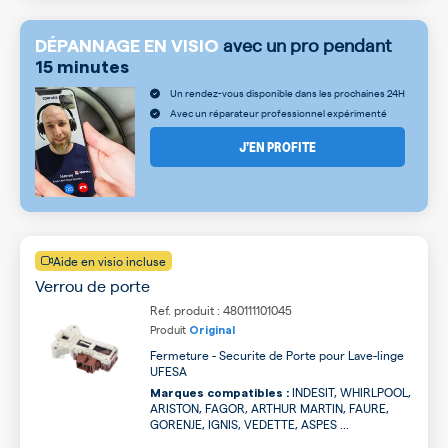
avec un pro pendant
DÉPANNAGE EN VISIO
15 minutes
Un rendez-vous disponible dans les prochaines 24H
Avec un réparateur professionnel expérimenté
J’EN PROFITE
Aide en visio incluse
Verrou de porte
Ref. produit : 480111101045
Produit
Original
Fermeture - Securite de Porte pour Lave-linge
UFESA
INDESIT, WHIRLPOOL,
Marques compatibles :
ARISTON, FAGOR, ARTHUR MARTIN, FAURE,
GORENJE, IGNIS, VEDETTE, ASPES ...