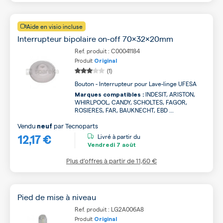
Aide en visio incluse
Interrupteur bipolaire on-off 70x32x20mm
Ref. produit : C00041184
Produit
Original
(1)
Bouton - Interrupteur pour Lave-linge UFESA
INDESIT, ARISTON,
Marques compatibles :
WHIRLPOOL, CANDY, SCHOLTES, FAGOR,
ROSIERES, FAR, BAUKNECHT, EBD ...
Vendu
par
Tecnoparts
neuf
12,17 €
Livré à partir du
Vendredi
7 août
Plus d’offres à partir de
11,60 €
Pied de mise à niveau
Ref. produit : LG2A006A8
Produit
Original