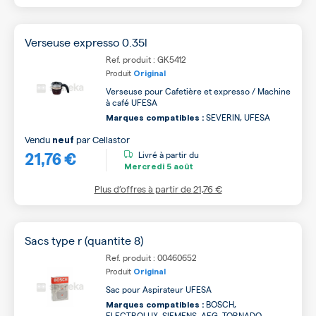
Verseuse expresso 0.35l
Ref. produit : GK5412
Produit
Original
Verseuse pour Cafetière et expresso / Machine
à café UFESA
SEVERIN, UFESA
Marques compatibles :
Vendu
par
Cellastor
neuf
21,76 €
Livré à partir du
Mercredi
5 août
Plus d’offres à partir de
21,76 €
Sacs type r (quantite 8)
Ref. produit : 00460652
Produit
Original
Sac pour Aspirateur UFESA
BOSCH,
Marques compatibles :
ELECTROLUX, SIEMENS, AEG, TORNADO,