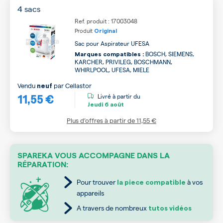
4 sacs
Ref. produit : 17003048
Produit
Original
Sac pour Aspirateur UFESA
BOSCH, SIEMENS,
Marques compatibles :
KARCHER, PRIVILEG, BOSCHMANN,
WHIRLPOOL, UFESA, MIELE
Vendu
par
Cellastor
neuf
11,55 €
Livré à partir du
Jeudi
6 août
Plus d’offres à partir de
11,55 €
SPAREKA VOUS ACCOMPAGNE DANS LA
RÉPARATION:
Pour trouver
à vos
la piece compatible
appareils
A travers de nombreux
tutos vidéos