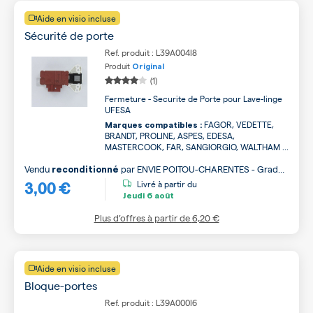
Aide en visio incluse
Sécurité de porte
Ref. produit : L39A004I8
Produit
Original
(1)
Fermeture - Securite de Porte pour Lave-linge
UFESA
FAGOR, VEDETTE,
Marques compatibles :
BRANDT, PROLINE, ASPES, EDESA,
MASTERCOOK, FAR, SANGIORGIO, WALTHAM ...
Vendu
par
ENVIE POITOU-CHARENTES - Grade
reconditionné
3,00 €
B
Livré à partir du
Jeudi
6 août
Plus d’offres à partir de
6,20 €
Aide en visio incluse
Bloque-portes
Ref. produit : L39A000I6