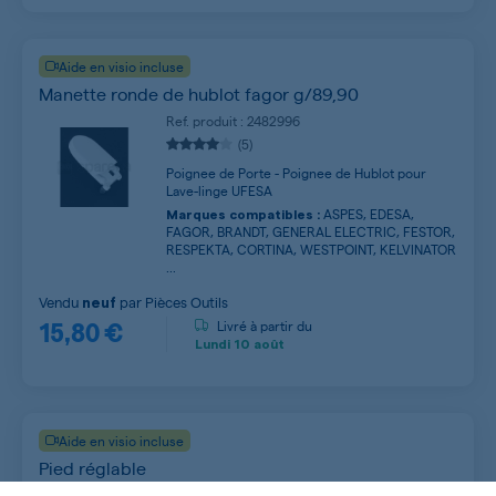
Aide en visio incluse
Manette ronde de hublot fagor g/89,90
Ref. produit : 2482996
(5)
Poignee de Porte - Poignee de Hublot pour
Lave-linge UFESA
ASPES, EDESA,
Marques compatibles :
FAGOR, BRANDT, GENERAL ELECTRIC, FESTOR,
RESPEKTA, CORTINA, WESTPOINT, KELVINATOR
...
Vendu
par
Pièces Outils
neuf
15,80 €
Livré à partir du
Lundi
10 août
Aide en visio incluse
Pied réglable
Ref. produit : 52X0077