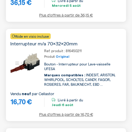
36,15 €
Livré à partir du
Mercredi
5 août
Plus d’offres à partir de
36,15 €
Aide en visio incluse
Interrupteur m/a 70x32x20mm
Ref. produit : 816450211
Produit
Original
Bouton - Interrupteur pour Lave-vaisselle
UFESA
INDESIT, ARISTON,
Marques compatibles :
WHIRLPOOL, SCHOLTES, CANDY, FAGOR,
ROSIERES, FAR, BAUKNECHT, EBD ...
Vendu
par
Cellastor
neuf
16,70 €
Livré à partir du
Jeudi
6 août
Plus d’offres à partir de
16,70 €