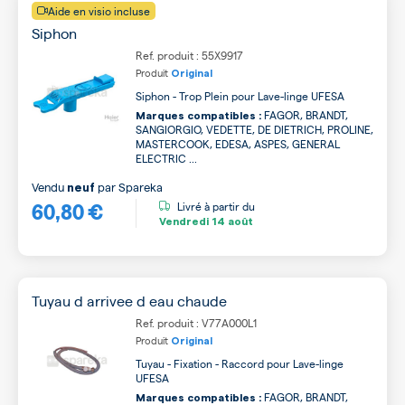
Aide en visio incluse
Siphon
Ref. produit : 55X9917
Produit
Original
Siphon - Trop Plein pour Lave-linge UFESA
FAGOR, BRANDT,
Marques compatibles :
SANGIORGIO, VEDETTE, DE DIETRICH, PROLINE,
MASTERCOOK, EDESA, ASPES, GENERAL
ELECTRIC ...
Vendu
par
Spareka
neuf
60,80 €
Livré à partir du
Vendredi
14 août
Tuyau d arrivee d eau chaude
Ref. produit : V77A000L1
Produit
Original
Tuyau - Fixation - Raccord pour Lave-linge
UFESA
FAGOR, BRANDT,
Marques compatibles :