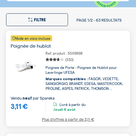
FILTRE
PAGE
1/2
-
63 RESULTATS
Aide en visio incluse
Poignée de hublot
Ref. produit : 55X9898
(330)
Poignee de Porte - Poignee de Hublot pour
Lave-linge UFESA
FAGOR, VEDETTE,
Marques compatibles :
SANGIORGIO, BRANDT, EDESA, MASTERCOOK,
PROLINE, ASPES, PATRICK, THOMSON ...
Vendu
par
Spareka
neuf
3,11 €
Livré à partir du
Jeudi
6 août
Plus d’offres à partir de
3,11 €