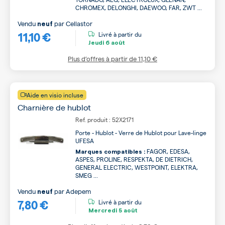
CHROMEX, DELONGHI, DAEWOO, FAR, ZWT ...
Vendu
par
Cellastor
neuf
11,10 €
Livré à partir du
Jeudi
6 août
Plus d’offres à partir de
11,10 €
Aide en visio incluse
Charnière de hublot
Ref. produit : 52X2171
Porte - Hublot - Verre de Hublot pour Lave-linge
UFESA
FAGOR, EDESA,
Marques compatibles :
ASPES, PROLINE, RESPEKTA, DE DIETRICH,
GENERAL ELECTRIC, WESTPOINT, ELEKTRA,
SMEG ...
Vendu
par
Adepem
neuf
7,80 €
Livré à partir du
Mercredi
5 août