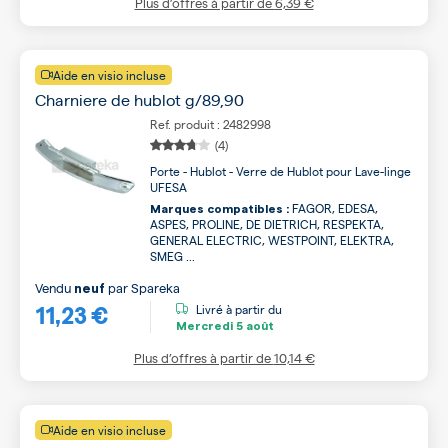
Plus d’offres à partir de
6,39 €
Aide en visio incluse
Charniere de hublot g/89,90
Ref. produit : 2482998
(4)
Porte - Hublot - Verre de Hublot pour Lave-linge
UFESA
FAGOR, EDESA,
Marques compatibles :
ASPES, PROLINE, DE DIETRICH, RESPEKTA,
GENERAL ELECTRIC, WESTPOINT, ELEKTRA,
SMEG ...
Vendu
par
Spareka
neuf
11,23 €
Livré à partir du
Mercredi
5 août
Plus d’offres à partir de
10,14 €
Aide en visio incluse