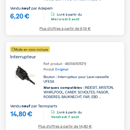
Vendu
par
Adepem
neuf
6,20 €
Livré à partir du
Mercredi
5 août
Plus d’offres à partir de
6,19 €
Aide en visio incluse
Interrupteur
Ref. produit : 480140101079
Produit
Original
Bouton - Interrupteur pour Lave-vaisselle
UFESA
INDESIT, ARISTON,
Marques compatibles :
WHIRLPOOL, CANDY, SCHOLTES, FAGOR,
ROSIERES, BAUKNECHT, FAR, EBD ...
Vendu
par
Tecnoparts
neuf
14,80 €
Livré à partir du
Vendredi
7 août
Plus d’offres à partir de
14,80 €