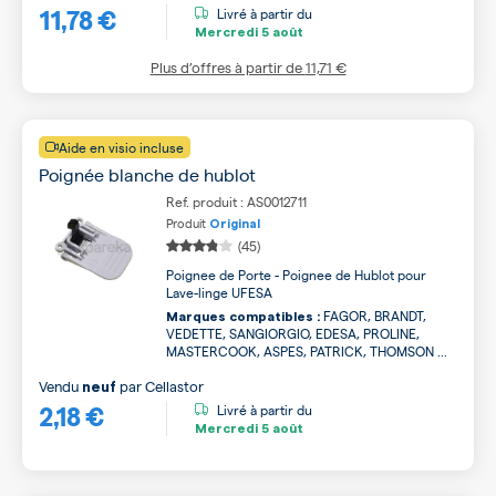
11,78 €
Livré à partir du
Mercredi
5 août
Plus d’offres à partir de
11,71 €
Aide en visio incluse
Poignée blanche de hublot
Ref. produit : AS0012711
Produit
Original
(45)
Poignee de Porte - Poignee de Hublot pour
Lave-linge UFESA
FAGOR, BRANDT,
Marques compatibles :
VEDETTE, SANGIORGIO, EDESA, PROLINE,
MASTERCOOK, ASPES, PATRICK, THOMSON ...
Vendu
par
Cellastor
neuf
2,18 €
Livré à partir du
Mercredi
5 août