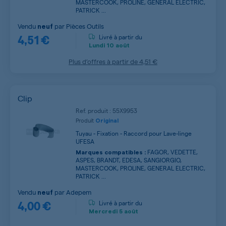
MASTERCOOK, PROLINE, GENERAL ELECTRIC,
PATRICK ...
Vendu
par
Pièces Outils
neuf
4,51 €
Livré à partir du
Lundi
10 août
Plus d’offres à partir de
4,51 €
Clip
Ref. produit : 55X9953
Produit
Original
Tuyau - Fixation - Raccord pour Lave-linge
UFESA
FAGOR, VEDETTE,
Marques compatibles :
ASPES, BRANDT, EDESA, SANGIORGIO,
MASTERCOOK, PROLINE, GENERAL ELECTRIC,
PATRICK ...
Vendu
par
Adepem
neuf
4,00 €
Livré à partir du
Mercredi
5 août