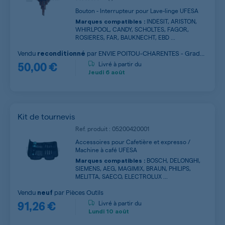
Bouton - Interrupteur pour Lave-linge UFESA
INDESIT, ARISTON,
Marques compatibles :
WHIRLPOOL, CANDY, SCHOLTES, FAGOR,
ROSIERES, FAR, BAUKNECHT, EBD ...
Vendu
par
ENVIE POITOU-CHARENTES - Grade
reconditionné
50,00 €
A
Livré à partir du
Jeudi
6 août
Kit de tournevis
Ref. produit : 05200420001
Accessoires pour Cafetière et expresso /
Machine à café UFESA
BOSCH, DELONGHI,
Marques compatibles :
SIEMENS, AEG, MAGIMIX, BRAUN, PHILIPS,
MELITTA, SAECO, ELECTROLUX ...
Vendu
par
Pièces Outils
neuf
91,26 €
Livré à partir du
Lundi
10 août