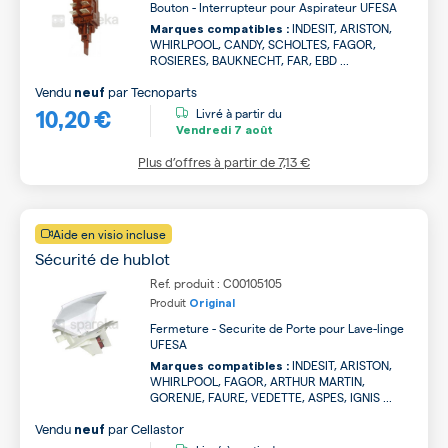
Bouton - Interrupteur pour Aspirateur UFESA
INDESIT, ARISTON,
Marques compatibles :
WHIRLPOOL, CANDY, SCHOLTES, FAGOR,
ROSIERES, BAUKNECHT, FAR, EBD ...
Vendu
par
Tecnoparts
neuf
10,20 €
Livré à partir du
Vendredi
7 août
Plus d’offres à partir de
7,13 €
Aide en visio incluse
Sécurité de hublot
Ref. produit : C00105105
Produit
Original
Fermeture - Securite de Porte pour Lave-linge
UFESA
INDESIT, ARISTON,
Marques compatibles :
WHIRLPOOL, FAGOR, ARTHUR MARTIN,
GORENJE, FAURE, VEDETTE, ASPES, IGNIS ...
Vendu
par
Cellastor
neuf