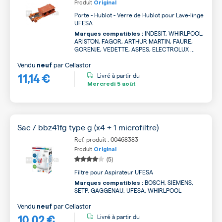
Produit
Original
Porte - Hublot - Verre de Hublot pour Lave-linge
UFESA
INDESIT, WHIRLPOOL,
Marques compatibles :
ARISTON, FAGOR, ARTHUR MARTIN, FAURE,
GORENJE, VEDETTE, ASPES, ELECTROLUX ...
Vendu
par
Cellastor
neuf
11,14 €
Livré à partir du
Mercredi
5 août
Sac / bbz41fg type g (x4 + 1 microfiltre)
Ref. produit : 00468383
Produit
Original
(5)
Filtre pour Aspirateur UFESA
BOSCH, SIEMENS,
Marques compatibles :
SETP, GAGGENAU, UFESA, WHIRLPOOL
Vendu
par
Cellastor
neuf
10,02 €
Livré à partir du