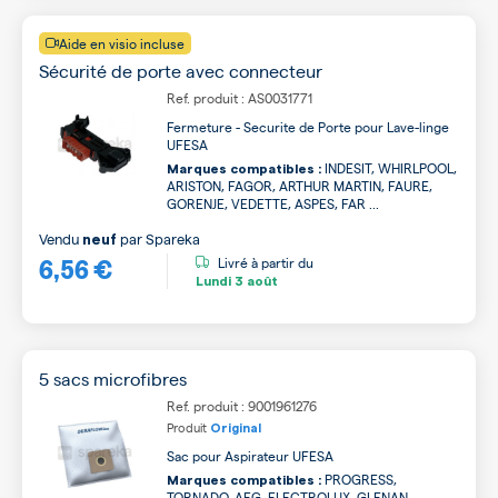
Aide en visio incluse
Sécurité de porte avec connecteur
Ref. produit : AS0031771
Fermeture - Securite de Porte pour Lave-linge
UFESA
INDESIT, WHIRLPOOL,
Marques compatibles :
ARISTON, FAGOR, ARTHUR MARTIN, FAURE,
GORENJE, VEDETTE, ASPES, FAR ...
Vendu
par
Spareka
neuf
6,56 €
Livré à partir du
Lundi
3 août
5 sacs microfibres
Ref. produit : 9001961276
Produit
Original
Sac pour Aspirateur UFESA
PROGRESS,
Marques compatibles :
TORNADO, AEG, ELECTROLUX, GLENAN,