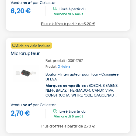
Vendu
par
Cellastor
neuf
6,20 €
Livré à partir du
Mercredi
5 août
Plus d’offres à partir de
6,20 €
Aide en visio incluse
Microrupteur
Ref. produit : 00614767
Produit
Original
Bouton - Interrupteur pour Four - Cuisinière
UFESA
BOSCH, SIEMENS,
Marques compatibles :
NEFF, BALAY, THERMADOR, CANDY, VIVA,
CONSTRUCTA, WHIRLPOOL, GAGGENAU ...
Vendu
par
Cellastor
neuf
2,70 €
Livré à partir du
Mercredi
5 août
Plus d’offres à partir de
2,70 €