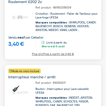
Roulement 6202 2z
Ref. produit : 481952018034
Croisillon - Roulement - Palier de Tambour pour
Lave-linge UFESA
WHIRLPOOL, CANDY,
Marques compatibles :
BAUKNECHT, BOSCH, SIEMENS, HOOVER,
ARISTON, INDESIT, IGNIS, LADEN ...
Vendu
par
Cellastor
neuf
3,40 €
Livré à partir du
Mercredi
5 août
Plus d’offres à partir de
2,49 €
Aide en visio incluse
Interrupteur marche / arrêt
Ref. produit : 816450211
Bouton - Interrupteur pour Lave-vaisselle
UFESA
INDESIT, ARISTON,
Marques compatibles :
WHIRLPOOL, CANDY, SCHOLTES, FAGOR,
ROSIERES, FAR, BAUKNECHT, EBD ...