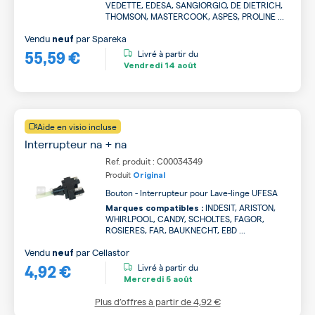
VEDETTE, EDESA, SANGIORGIO, DE DIETRICH,
THOMSON, MASTERCOOK, ASPES, PROLINE ...
Vendu
par
Spareka
neuf
55,59 €
Livré à partir du
Vendredi
14 août
Aide en visio incluse
Interrupteur na + na
Ref. produit : C00034349
Produit
Original
Bouton - Interrupteur pour Lave-linge UFESA
INDESIT, ARISTON,
Marques compatibles :
WHIRLPOOL, CANDY, SCHOLTES, FAGOR,
ROSIERES, FAR, BAUKNECHT, EBD ...
Vendu
par
Cellastor
neuf
4,92 €
Livré à partir du
Mercredi
5 août
Plus d’offres à partir de
4,92 €