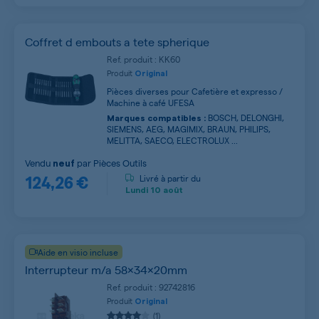
Coffret d embouts a tete spherique
Ref. produit : KK60
Produit
Original
Pièces diverses pour Cafetière et expresso /
Machine à café UFESA
BOSCH, DELONGHI,
Marques compatibles :
SIEMENS, AEG, MAGIMIX, BRAUN, PHILIPS,
MELITTA, SAECO, ELECTROLUX ...
Vendu
par
Pièces Outils
neuf
124,26 €
Livré à partir du
Lundi
10 août
Aide en visio incluse
Interrupteur m/a 58x34x20mm
Ref. produit : 92742816
Produit
Original
(1)