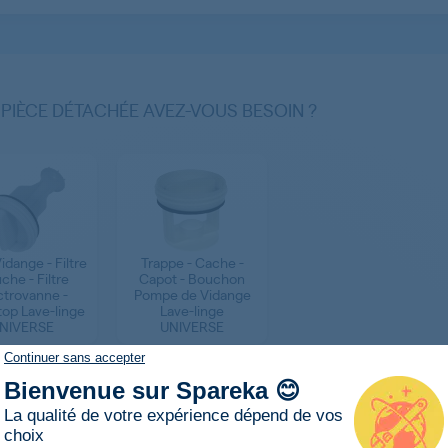
 PIÈCE DÉTACHÉE AVEZ-VOUS BESOIN ?
Vidange - Filtre
Trappe - Cache -
che - Filtre
Capot - Bouchon
ctrovanne -
Pompe de Vidange
op Lave-linge
Lave-linge
NIVERSE
UNIVERSE
Continuer sans accepter
Bienvenue sur Spareka 😊
RESULTATS
La qualité de votre expérience dépend de vos
choix