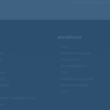
commande jusqu'à l
NOS SERVICES
n
FAQ
ter
Suivi de commande
se
Mon compte
Bonus Réparation
ales
CGV
ute !
Données personnelles
pareka
Gérer mes cookies
CGS
xpert ? Rejoignez-nous
mois