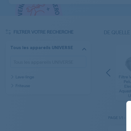
FILTRER VOTRE RECHERCHE
DE QUELLE
Tous les appareils UNIVERSE
Lave-linge
Filtre 
Pelu
Friteuse
Ele
Aquast
U
PAGE
1/1
-
1 