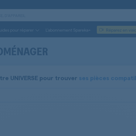
ides pour réparer
L’abonnement Spareka+
Réparez en visi
OMÉNAGER
otre
UNIVERSE
pour trouver
ses pièces compatib