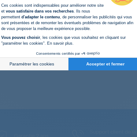
Plateforme de Gestion du Consentemen
Bouchon filtre pompe
Ces cookies sont indispensables pour améliorer notre site
et
vous satisfaire dans vos recherches
. Ils nous
Ref. produit : 41021233
permettent
d'adapter le contenu
, de personnaliser les publicités qui vous
Axeptio consent
Produit
Original
sont présentées et de remonter les éventuels problèmes de navigation afin
(3)
de vous proposer la meilleure expérience possible.
Filtre Vidange - Filtre Peluche - Filtre Electrovanne
Vous pouvez choisir
, les cookies que vous souhaitez en cliquant sur
linge UNIVERSE
"paramétrer les cookies".
En savoir plus
.
CANDY, HOOVER, ZEROWAT
Marques compatibles :
PHILCO, IBERNA, HAIER, BRANDT, ROSIERES ...
Consentements certifiés par
Paramétrer les cookies
Accepter et fermer
Support client de la
Garantie 2 ans