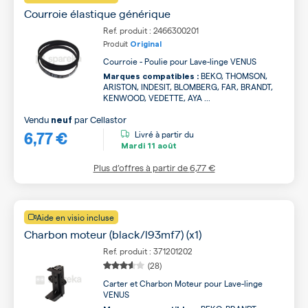
Courroie élastique générique
Ref. produit : 2466300201
Produit
Original
Courroie - Poulie pour Lave-linge VENUS
BEKO, THOMSON,
Marques compatibles :
ARISTON, INDESIT, BLOMBERG, FAR, BRANDT,
KENWOOD, VEDETTE, AYA ...
Vendu
par
Cellastor
neuf
6,77 €
Livré à partir du
Mardi
11 août
Plus d’offres à partir de
6,77 €
Aide en visio incluse
Charbon moteur (black/l93mf7) (x1)
Ref. produit : 371201202
(28)
Carter et Charbon Moteur pour Lave-linge
VENUS