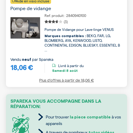
Aide en visio incluse
Pompe de vidange
Ref. produit : 2840940100
(3)
Pompe de Vidange pour Lave-linge VENUS
BEKO, FAR, LG,
Marques compatibles :
BLOMBERG, AYA, KENWOOD, LISTO,
CONTINENTAL EDISON, BLUESKY, ESSENTIEL B
...
Vendu
par
Spareka
neuf
18,06 €
Livré à partir du
Samedi
8 août
Plus d’offres à partir de
18,06 €
SPAREKA VOUS ACCOMPAGNE DANS LA
RÉPARATION:
Pour trouver
à vos
la piece compatible
appareils
A travers de nombreux
tutos vidéos