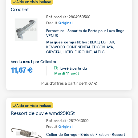
Aide en visio incluse
Crochet
Ref. produit : 2804950500
Produit
Original
Fermeture - Securite de Porte pour Lave-linge
VENUS
BEKO, LG, FAR,
Marques compatibles :
KENWOOD, CONTINENTAL EDISON, AYA,
CRYSTAL, LISTO, EUROLINE, ALTUS ...
Vendu
par
Cellastor
neuf
11,67 €
Livré à partir du
Mardi
11 août
Plus d’offres à partir de
11,67 €
Aide en visio incluse
Ressort de cuv e wmd25105t
Ref. produit : 2817040100
Produit
Original
Collier de Serrage - Bride de Fixation - Ressort