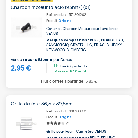
Charbon moteur (black/l93mf7) (x1)
Ref. produit : 371201202
Produit
Original
Carter et Charbon Moteur pour Lave-linge
VENUS
BEKO, BRANDT, FAR,
Marques compatibles :
SANGIORGIO, CRYSTAL, LG, FRIAC, BLUESKY,
KENWOOD, BLOMBERG ...
Vendu
par
Doneo
reconditionné
2,95 €
Livré à partir du
Mercredi
12 août
Plus d’offres à partir de
13,86 €
Grille de four 36,5 x 39,5cm
Ref. produit : 440100001
Produit
Original
(1)
Grille pour Four - Cuisinière VENUS
BEKO, BELLING,