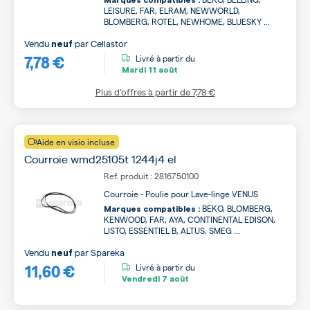
Marques compatibles :
LEISURE, FAR, ELRAM, NEWWORLD,
BLOMBERG, ROTEL, NEWHOME, BLUESKY ...
Vendu
par
Cellastor
neuf
7,78 €
Livré à partir du
Mardi
11 août
Plus d’offres à partir de
7,78 €
Aide en visio incluse
Courroie wmd25105t 1244j4 el
Ref. produit : 2816750100
Courroie - Poulie pour Lave-linge VENUS
BEKO, BLOMBERG,
Marques compatibles :
KENWOOD, FAR, AYA, CONTINENTAL EDISON,
LISTO, ESSENTIEL B, ALTUS, SMEG ...
Vendu
par
Spareka
neuf
11,60 €
Livré à partir du
Vendredi
7 août