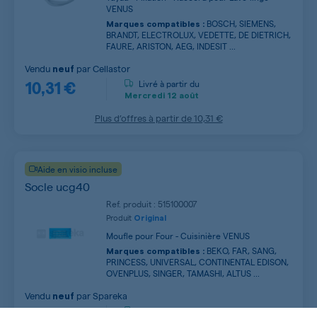
VENUS
BOSCH, SIEMENS,
Marques compatibles :
BRANDT, ELECTROLUX, VEDETTE, DE DIETRICH,
FAURE, ARISTON, AEG, INDESIT ...
Vendu
par
Cellastor
neuf
10,31 €
Livré à partir du
Mercredi
12 août
Plus d’offres à partir de
10,31 €
Aide en visio incluse
Socle ucg40
Ref. produit : 515100007
Produit
Original
Moufle pour Four - Cuisinière VENUS
BEKO, FAR, SANG,
Marques compatibles :
PRINCESS, UNIVERSAL, CONTINENTAL EDISON,
OVENPLUS, SINGER, TAMASHI, ALTUS ...
Vendu
par
Spareka
neuf
25,99 €
Livré à partir du