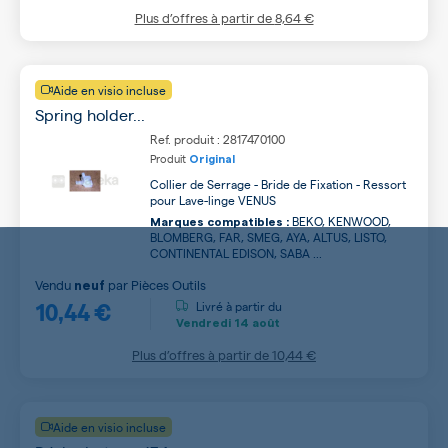
Plus d’offres à partir de
8,64 €
Aide en visio incluse
Spring holder...
Ref. produit : 2817470100
Produit
Original
Collier de Serrage - Bride de Fixation - Ressort
pour Lave-linge VENUS
BEKO, KENWOOD,
Marques compatibles :
BLOMBERG, FAR, SMEG, AYA, ALTUS, LISTO,
CONTINENTAL EDISON, SABA ...
Vendu
par
Pièces Outils
neuf
10,44 €
Livré à partir du
Vendredi
14 août
Plus d’offres à partir de
10,44 €
Aide en visio incluse