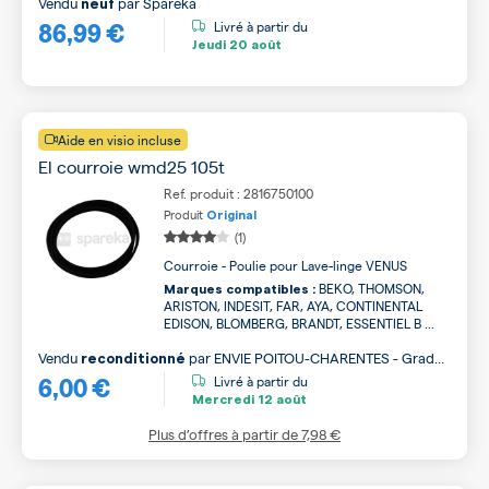
Vendu
par
Spareka
neuf
86,99 €
Livré à partir du
Jeudi
20 août
Aide en visio incluse
El courroie wmd25 105t
Ref. produit : 2816750100
Produit
Original
(1)
Courroie - Poulie pour Lave-linge VENUS
BEKO, THOMSON,
Marques compatibles :
ARISTON, INDESIT, FAR, AYA, CONTINENTAL
EDISON, BLOMBERG, BRANDT, ESSENTIEL B ...
Vendu
par
ENVIE POITOU-CHARENTES - Grade
reconditionné
6,00 €
B
Livré à partir du
Mercredi
12 août
Plus d’offres à partir de
7,98 €