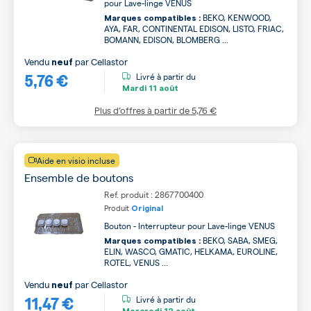
pour Lave-linge VENUS
BEKO, KENWOOD,
Marques compatibles :
AYA, FAR, CONTINENTAL EDISON, LISTO, FRIAC,
BOMANN, EDISON, BLOMBERG ...
Vendu
par
Cellastor
neuf
5,76 €
Livré à partir du
Mardi
11 août
Plus d’offres à partir de
5,76 €
Aide en visio incluse
Ensemble de boutons
Ref. produit : 2867700400
Produit
Original
Bouton - Interrupteur pour Lave-linge VENUS
BEKO, SABA, SMEG,
Marques compatibles :
ELIN, WASCO, GMATIC, HELKAMA, EUROLINE,
ROTEL, VENUS ...
Vendu
par
Cellastor
neuf
11,47 €
Livré à partir du
Mercredi
12 août