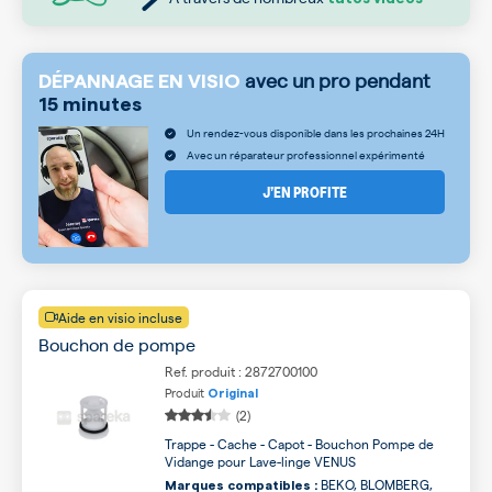
avec un pro pendant
DÉPANNAGE EN VISIO
15 minutes
Un rendez-vous disponible dans les prochaines 24H
Avec un réparateur professionnel expérimenté
J’EN PROFITE
Aide en visio incluse
Bouchon de pompe
Ref. produit : 2872700100
Produit
Original
(2)
Trappe - Cache - Capot - Bouchon Pompe de
Vidange pour Lave-linge VENUS
BEKO, BLOMBERG,
Marques compatibles :