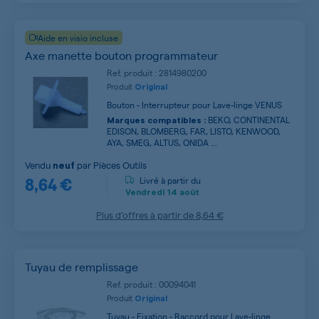
Aide en visio incluse
Axe manette bouton programmateur
Ref. produit : 2814980200
Produit
Original
Bouton - Interrupteur pour Lave-linge VENUS
BEKO, CONTINENTAL
Marques compatibles :
EDISON, BLOMBERG, FAR, LISTO, KENWOOD,
AYA, SMEG, ALTUS, ONIDA ...
Vendu
par
Pièces Outils
neuf
8,64 €
Livré à partir du
Vendredi
14 août
Plus d’offres à partir de
8,64 €
Tuyau de remplissage
Ref. produit : 00094041
Produit
Original
Tuyau - Fixation - Raccord pour Lave-linge