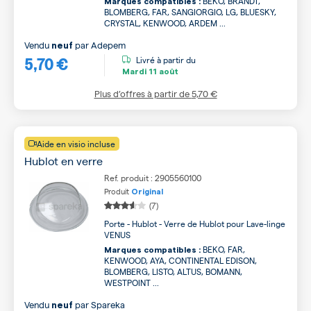
BEKO, BRANDT,
Marques compatibles :
BLOMBERG, FAR, SANGIORGIO, LG, BLUESKY,
CRYSTAL, KENWOOD, ARDEM ...
Vendu
par
Adepem
neuf
5,70 €
Livré à partir du
Mardi
11 août
Plus d’offres à partir de
5,70 €
Aide en visio incluse
Hublot en verre
Ref. produit : 2905560100
Produit
Original
(7)
Porte - Hublot - Verre de Hublot pour Lave-linge
VENUS
BEKO, FAR,
Marques compatibles :
KENWOOD, AYA, CONTINENTAL EDISON,
BLOMBERG, LISTO, ALTUS, BOMANN,
WESTPOINT ...
Vendu
par
Spareka
neuf