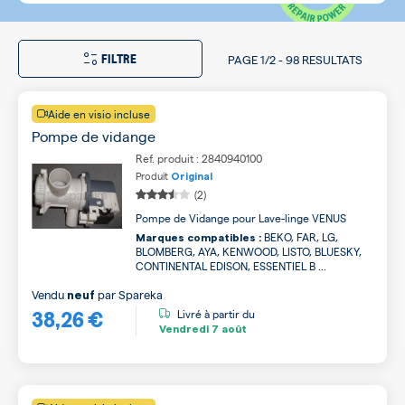
FILTRE
PAGE
1/2
-
98 RESULTATS
Aide en visio incluse
Pompe de vidange
Ref. produit : 2840940100
Produit
Original
(2)
Pompe de Vidange pour Lave-linge VENUS
BEKO, FAR, LG,
Marques compatibles :
BLOMBERG, AYA, KENWOOD, LISTO, BLUESKY,
CONTINENTAL EDISON, ESSENTIEL B ...
Vendu
par
Spareka
neuf
38,26 €
Livré à partir du
Vendredi
7 août