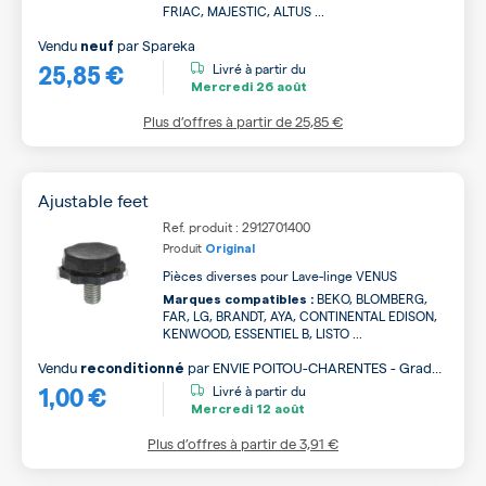
FRIAC, MAJESTIC, ALTUS ...
Vendu
par
Spareka
neuf
25,85 €
Livré à partir du
Mercredi
26 août
Plus d’offres à partir de
25,85 €
Ajustable feet
Ref. produit : 2912701400
Produit
Original
Pièces diverses pour Lave-linge VENUS
BEKO, BLOMBERG,
Marques compatibles :
FAR, LG, BRANDT, AYA, CONTINENTAL EDISON,
KENWOOD, ESSENTIEL B, LISTO ...
Vendu
par
ENVIE POITOU-CHARENTES - Grade
reconditionné
1,00 €
B
Livré à partir du
Mercredi
12 août
Plus d’offres à partir de
3,91 €