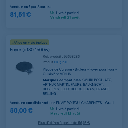
Vendu
par
Spareka
neuf
81,51 €
Livré à partir du
Vendredi
21 août
Aide en visio incluse
Foyer (d180 1500w)
Ref. produit : 93638286
Produit
Original
Plaque de Cuisson - Bruleur - Foyer pour Four -
Cuisinière VENUS
WHIRLPOOL, AEG,
Marques compatibles :
ARTHUR MARTIN, FAURE, BAUKNECHT,
ROSIERES, ELECTROLUX, ELRAM, BRANDT,
BELLING ...
Vendu
par
ENVIE POITOU-CHARENTES - Grade
reconditionné
50,00 €
A
Livré à partir du
Mercredi
12 août
Plus d’offres à partir de
56,15 €