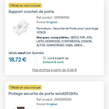
Aide en visio incluse
Support crochet de porte
Ref. produit : 2816180100
Produit
Original
Fermeture - Securite de Porte pour Lave-linge
VENUS
BEKO, FAR, AYA,
Marques compatibles :
LISTO, KENWOOD, CONTINENTAL EDISON,
ALTUS, SANGIORGIO, SABA, SMEG ...
Vendu
par
Spareka
neuf
18,72 €
Livré à partir du
Samedi
8 août
Plus d’offres à partir de
13,29 €
Aide en visio incluse
Protege securite de porte wmd26120ts
Ref. produit : 2903090300
Produit
Original