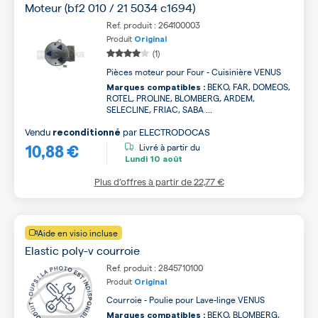
Moteur (bf2 010 / 21 5034 c1694)
Ref. produit : 264100003
Produit
Original
(1)
Pièces moteur pour Four - Cuisinière VENUS
BEKO, FAR, DOMEOS,
Marques compatibles :
ROTEL, PROLINE, BLOMBERG, ARDEM,
SELECLINE, FRIAC, SABA ...
Vendu
par
ELECTRODOCAS
reconditionné
10,88 €
Livré à partir du
Lundi
10 août
Plus d’offres à partir de
22,77 €
Aide en visio incluse
Elastic poly-v courroie
Ref. produit : 2845710100
Produit
Original
Courroie - Poulie pour Lave-linge VENUS
BEKO, BLOMBERG,
Marques compatibles :