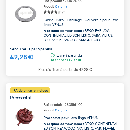
Ref. produit : 2816170100
Produit
Original
(1)
Cadre - Paroi - Habillage - Couvercle pour Lave-
linge VENUS
BEKO, FAR, AYA,
Marques compatibles :
CONTINENTAL EDISON, LISTO, SABA, ALTUS,
BLUESKY, KENWOOD, SANGIORGIO ...
Vendu
par
Spareka
neuf
42,28 €
Livré à partir du
Mercredi
12 août
Plus d’offres à partir de
42,28 €
Aide en visio incluse
Pressostat
Ref. produit : 2801561100
Produit
Original
Pressostat pour Lave-linge VENUS
BEKO, CONTINENTAL
Marques compatibles :
EDISON, KENWOOD, AYA, LISTO, FAR, FLAVEL,