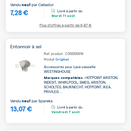
Vendu
par
Cellastor
neuf
7,28 €
Livré à partir du
Mardi
11 août
Plus d’offres à partir de
6,87 €
Entonnoir à sel
Ref. produit : C00005819
Produit
Original
Accessoires pour Lave-vaisselle
WESTINGHOUSE
HOTPOINT ARISTON,
Marques compatibles :
INDESIT, WHIRLPOOL, SMEG, ARISTON,
SCHOLTES, BAUKNECHT, HOTPOINT, IKEA,
PRIVILEG ...
Vendu
par
Spareka
neuf
13,07 €
Livré à partir du
Vendredi
7 août