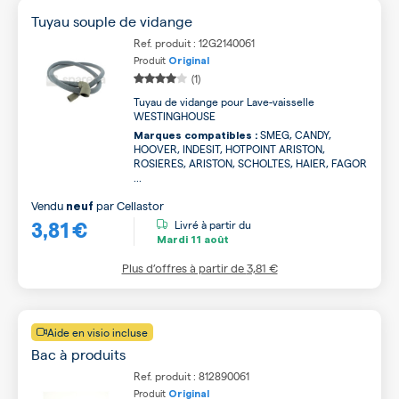
Tuyau souple de vidange
Ref. produit : 12G2140061
Produit
Original
(1)
Tuyau de vidange pour Lave-vaisselle
WESTINGHOUSE
SMEG, CANDY,
Marques compatibles :
HOOVER, INDESIT, HOTPOINT ARISTON,
ROSIERES, ARISTON, SCHOLTES, HAIER, FAGOR
...
Vendu
par
Cellastor
neuf
3,81 €
Livré à partir du
Mardi
11 août
Plus d’offres à partir de
3,81 €
Aide en visio incluse
Bac à produits
Ref. produit : 812890061
Produit
Original