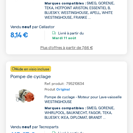
SMEG, GORENJE,
Marques compatibles :
TEKA, HOTPOINT ARISTON, ESSENTIEL B,
BLUESKY, WESTINGHOUSE, APELL, WHITE
WESTINGHOUSE, FRANKE ...
Vendu
par
Cellastor
neuf
8,14 €
Livré à partir du
Mardi
11 août
Plus d’offres à partir de
7,66 €
Aide en visio incluse
Pompe de cyclage
Ref. produit : 795210634
Produit
Original
Pompe de cyclage - Moteur pour Lave-vaisselle
WESTINGHOUSE
SMEG, GORENJE,
Marques compatibles :
WHIRLPOOL, BAUKNECHT, FAGOR, TEKA,
BLUESKY, IKEA, DIPLOMAT, BRANDT ...
Vendu
par
Tecnoparts
neuf
Livré à partir du