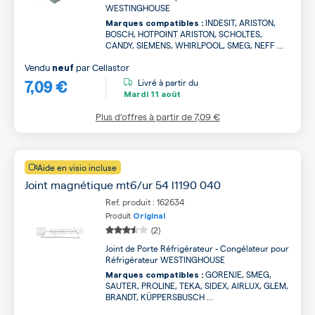
WESTINGHOUSE
INDESIT, ARISTON,
Marques compatibles :
BOSCH, HOTPOINT ARISTON, SCHOLTES,
CANDY, SIEMENS, WHIRLPOOL, SMEG, NEFF ...
Vendu
par
Cellastor
neuf
7,09 €
Livré à partir du
Mardi
11 août
Plus d’offres à partir de
7,09 €
Aide en visio incluse
Joint magnétique mt6/ur 54 l1190 040
Ref. produit : 162634
Produit
Original
(2)
Joint de Porte Réfrigérateur - Congélateur pour
Réfrigérateur WESTINGHOUSE
GORENJE, SMEG,
Marques compatibles :
SAUTER, PROLINE, TEKA, SIDEX, AIRLUX, GLEM,
BRANDT, KÜPPERSBUSCH ...