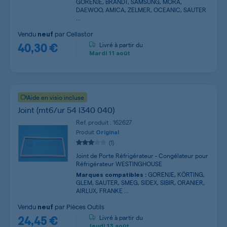
GORENJE, BRANDT, SAMSUNG, MORA,
DAEWOO, AMICA, ZELMER, OCEANIC, SAUTER
...
Vendu
par
Cellastor
neuf
40,30 €
Livré à partir du
Mardi
11 août
Aide en visio incluse
Joint (mt6/ur 54 l340 040)
Ref. produit : 162627
Produit
Original
(1)
Joint de Porte Réfrigérateur - Congélateur pour
Réfrigérateur WESTINGHOUSE
GORENJE, KÖRTING,
Marques compatibles :
GLEM, SAUTER, SMEG, SIDEX, SIBIR, ORANIER,
AIRLUX, FRANKE ...
Vendu
par
Pièces Outils
neuf
24,45 €
Livré à partir du
Jeudi
13 août