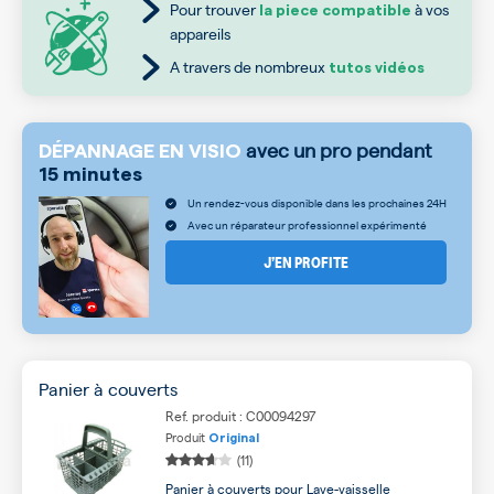
Pour trouver
à vos
la piece compatible
appareils
A travers de nombreux
tutos vidéos
avec un pro pendant
DÉPANNAGE EN VISIO
15 minutes
Un rendez-vous disponible dans les prochaines 24H
Avec un réparateur professionnel expérimenté
J’EN PROFITE
Panier à couverts
Ref. produit : C00094297
Produit
Original
(11)
Panier à couverts pour Lave-vaisselle