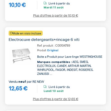
10,10 €
Livré à partir du
Mardi
11 août
Plus d’offres à partir de
10,10 €
Aide en visio incluse
Electrocuve detergeants+rincage 6 viti
Ref. produit : C00104789
Produit
Original
Boite a Produit pour Lave-linge WESTINGHOUSE
AEG, SMEG,
Marques compatibles :
ELECTROLUX, CANDY, ARTHUR MARTIN,
WHIRLPOOL, FAGOR, INDESIT, ROSIERES,
ZANUSSI ...
Vendu
par
RE NEW
neuf
12,65 €
Livré à partir du
Lundi
10 août
Plus d’offres à partir de
12,65 €