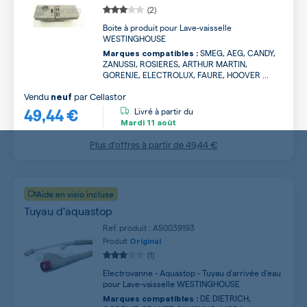
(2)
Boite à produit pour Lave-vaisselle
WESTINGHOUSE
SMEG, AEG, CANDY,
Marques compatibles :
ZANUSSI, ROSIERES, ARTHUR MARTIN,
GORENJE, ELECTROLUX, FAURE, HOOVER ...
Vendu
par
Cellastor
neuf
49,44 €
Livré à partir du
Mardi
11 août
Plus d’offres à partir de
49,44 €
Aide en visio incluse
Tuyau d'aquastop
Ref. produit : AS0039193
Produit
Original
(1)
Electrovanne - Aquastop - Tuyau d'arrivée d'eau
pour Lave-vaisselle WESTINGHOUSE
DE DIETRICH,
Marques compatibles :