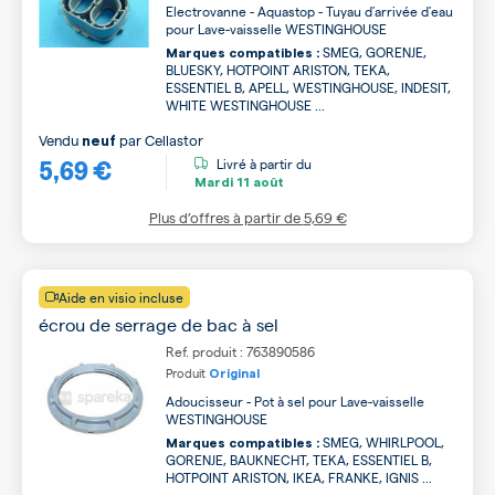
Electrovanne - Aquastop - Tuyau d'arrivée d'eau
pour Lave-vaisselle WESTINGHOUSE
SMEG, GORENJE,
Marques compatibles :
BLUESKY, HOTPOINT ARISTON, TEKA,
ESSENTIEL B, APELL, WESTINGHOUSE, INDESIT,
WHITE WESTINGHOUSE ...
Vendu
par
Cellastor
neuf
5,69 €
Livré à partir du
Mardi
11 août
Plus d’offres à partir de
5,69 €
Aide en visio incluse
écrou de serrage de bac à sel
Ref. produit : 763890586
Produit
Original
Adoucisseur - Pot à sel pour Lave-vaisselle
WESTINGHOUSE
SMEG, WHIRLPOOL,
Marques compatibles :
GORENJE, BAUKNECHT, TEKA, ESSENTIEL B,
HOTPOINT ARISTON, IKEA, FRANKE, IGNIS ...