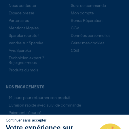
Nous contacter
Suivi de commande
Espace presse
Mon compte
Partenaires
Bonus Réparation
Mentions légales
CGV
Spareka recrute !
Données personnelles
Vendre sur Spareka
Gérer mes cookies
Avis Spareka
CGS
Technicien expert ?
Rejoignez-nous
Produits du mois
NOS ENGAGEMENTS
14 jours pour retourner son produit
Livraison rapide avec suivi de commande
Paiement sécurisé
Continuer sans accepter
Votre expérience sur