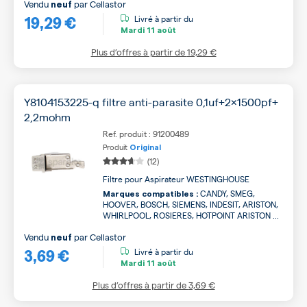
Vendu
par
Cellastor
neuf
19,29 €
Livré à partir du
Mardi
11 août
Plus d’offres à partir de
19,29 €
Y8104153225-q filtre anti-parasite 0,1uf+2x1500pf+
2,2mohm
Ref. produit : 91200489
Produit
Original
(12)
Filtre pour Aspirateur WESTINGHOUSE
CANDY, SMEG,
Marques compatibles :
HOOVER, BOSCH, SIEMENS, INDESIT, ARISTON,
WHIRLPOOL, ROSIERES, HOTPOINT ARISTON ...
Vendu
par
Cellastor
neuf
3,69 €
Livré à partir du
Mardi
11 août
Plus d’offres à partir de
3,69 €