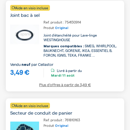
Aide en visio incluse
Joint bac à sel
Ref. produit : 754130914
Produit
Original
Joint d'étanchéité pour Lave-linge
WESTINGHOUSE
SMEG, WHIRLPOOL,
Marques compatibles :
BAUKNECHT, GORENJE, IKEA, ESSENTIEL B,
FORON, IGNIS, TEKA, FRANKE ...
Vendu
par
Cellastor
neuf
3,49 €
Livré à partir du
Mardi
11 août
Plus d’offres à partir de
3,49 €
Aide en visio incluse
Secteur de conduit de panier
Ref. produit : 761810163
Produit
Original