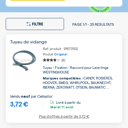
FILTRE
PAGE
1/1
-
25 RESULTATS
Tuyau de vidange
Ref. produit : 91670102
Produit
Original
(8)
Tuyau - Fixation - Raccord pour Lave-linge
WESTINGHOUSE
CANDY, ROSIERES,
Marques compatibles :
HOOVER, SMEG, WHIRLPOOL, BAUKNECHT,
IBERNA, ZEROWATT, OTSEIN, BAUMATIC ...
Vendu
par
Cellastor
neuf
3,72 €
Livré à partir du
Mardi
11 août
Plus d’offres à partir de
3,72 €