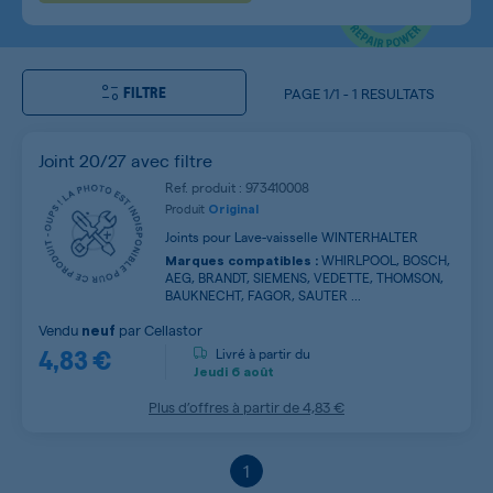
FILTRE
PAGE
1/1
-
1 RESULTATS
Joint 20/27 avec filtre
Ref. produit : 973410008
Produit
Original
Joints pour Lave-vaisselle WINTERHALTER
WHIRLPOOL, BOSCH,
Marques compatibles :
AEG, BRANDT, SIEMENS, VEDETTE, THOMSON,
BAUKNECHT, FAGOR, SAUTER ...
Vendu
par
Cellastor
neuf
4,83 €
Livré à partir du
Jeudi
6 août
Plus d’offres à partir de
4,83 €
1