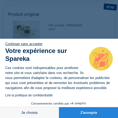
N°49
Produit original
Ref. produit : SPEM105241
pour
Livré à partir du
Plus livrable
Continuer sans accepter
Votre expérience sur
9,27 €
Spareka
VOIR LE PRODUIT
Ces cookies sont indispensables pour améliorer
notre site et vous satisfaire dans vos recherche. Ils
nous permettent d'adapter le contenu, de personnaliser les publicités
N°50
qui vous sont présentées et de remonter les éventuels problèmes de
navigations afin de vous proposer la meilleure expérience possible.
Lire la politique de confidentialité
Ref. produit : SPEM106673
pour
Consentements certifiés par
Je choisis
J'accepte
Livré à partir du
Plus livrable