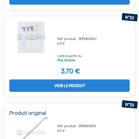
N°22
Ref. produit : SPEM05547
pour
Livré à partir du
Plus livrable
3,70 €
VOIR LE PRODUIT
N°23
Produit original
Ref. produit : SPEM05815
pour