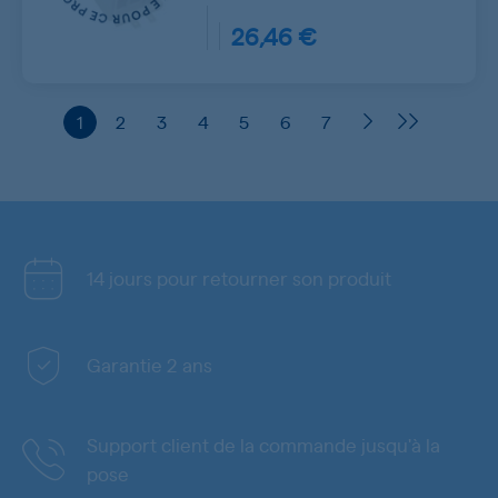
26,46 €
1
2
3
4
5
6
7
14 jours pour retourner son produit
Garantie 2 ans
Support client de la commande jusqu'à la
pose