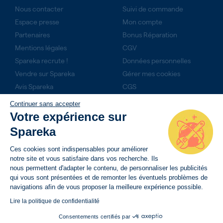
Nous contacter
Suivi de commande
Espace presse
Mon compte
Partenaires
Bonus Réparation
Mentions légales
CGV
Spareka recrute !
Données personnelles
Vendre sur Spareka
Gérer mes cookies
Avis Spareka
CGS
Technicien expert ?
Continuer sans accepter
Rejoignez-nous
Votre expérience sur
Produits du mois
Spareka
NOS ENGAGEMENTS
Ces cookies sont indispensables pour améliorer
notre site et vous satisfaire dans vos recherche. Ils
14 jours pour retourner son produit
nous permettent d'adapter le contenu, de personnaliser les publicités
qui vous sont présentées et de remonter les éventuels problèmes de
Livraison rapide avec suivi de commande
navigations afin de vous proposer la meilleure expérience possible.
Paiement sécurisé
Lire la politique de confidentialité
Consentements certifiés par