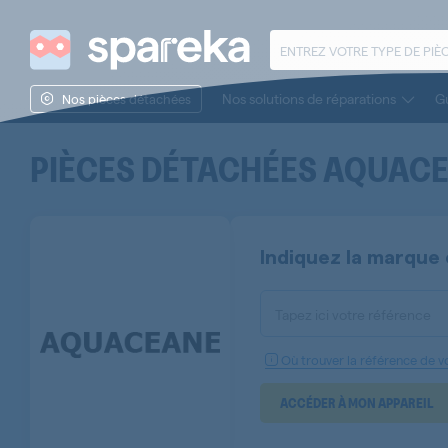
Nos solutions de réparations
Gu
Nos pièces détachées
PIÈCES DÉTACHÉES
AQUACE
Indiquez la marque 
Tapez ici votre référence
Où trouver la référence de vo
ACCÉDER À MON APPAREIL