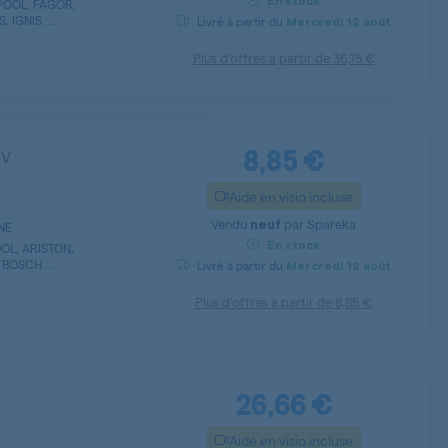
En stock
POOL, FAGOR,
IGNIS ...
Livré à partir du
Mercredi
12 août
Plus d’offres à partir de
36,15 €
8,85 €
 v
Aide en visio incluse
Vendu
par
Spareka
neuf
NE
En stock
OL, ARISTON,
BOSCH ...
Livré à partir du
Mercredi
12 août
Plus d’offres à partir de
8,85 €
26,66 €
Aide en visio incluse