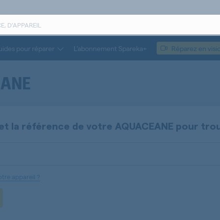
ides pour réparer
L’abonnement Spareka+
Réparez en visi
ANE
et la référence de votre
AQUACEANE
pour tro
tre appareil ?