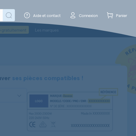
Aide et contact
Connexion
Panier
o gratuitement
Les marques
uver
ses pièces compatibles !