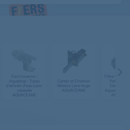
Electrovanne -
Filtre Vidange 
Aquastop - Tuyau
Carter et Charbon
Peluche - Fi
d'arrivée d'eau Lave-
Moteur Lave-linge
Electrovan
vaisselle
AQUACEANE
Aquastop Lave
AQUACEANE
AQUACEA