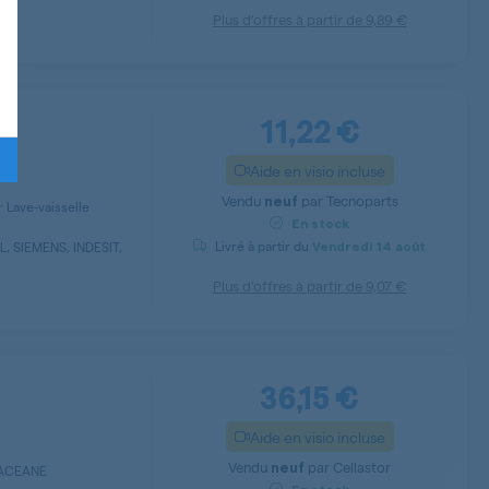
Plus d’offres à partir de
9,89 €
11,22 €
Aide en visio incluse
Vendu
par
Tecnoparts
neuf
 Lave-vaisselle
En stock
Livré à partir du
 SIEMENS, INDESIT,
Vendredi
14 août
Plus d’offres à partir de
9,07 €
36,15 €
Aide en visio incluse
Vendu
par
Cellastor
neuf
QUACEANE