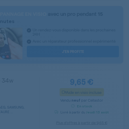
avec un pro pendant
PANNAGE EN VISIO
15
nutes
Un rendez-vous disponible dans les prochaines
24H
Avec un réparateur professionnel expérimenté
J’EN PROFITE
9,65 €
- 34w
Aide en visio incluse
Vendu
par
Cellastor
neuf
En stock
AEG, SAMSUNG,
AURE ...
Livré à partir du
Jeudi
13 août
Plus d’offres à partir de
9,65 €