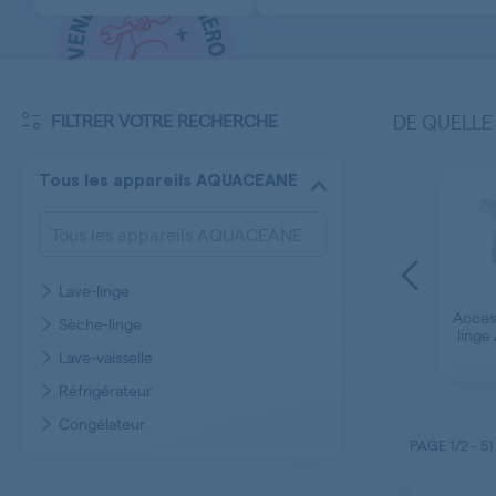
FILTRER VOTRE RECHERCHE
DE QUELLE
Tous les appareils AQUACEANE
iltre
Lave-linge
Trappe - Cache -
re
Capot - Bouchon
Bornier - Dominos
Acces
Sèche-linge
-
Pompe de Vidange
Lave-linge
ling
inge
Lave-linge
AQUACEANE
Lave-vaisselle
E
AQUACEANE
Réfrigérateur
Congélateur
PAGE
1/2
-
51