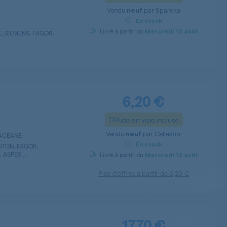
Vendu
par
Spareka
neuf
En stock
Livré à partir du
Mercredi
12 août
, SIEMENS, FAGOR,
6,20 €
Aide en visio incluse
Vendu
par
Cellastor
neuf
QUACEANE
En stock
STON, FAGOR,
ASPES ...
Livré à partir du
Mercredi
12 août
Plus d’offres à partir de
6,20 €
17,70 €