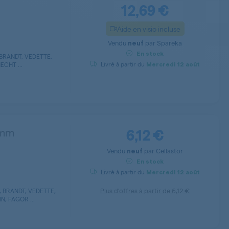
12,69 €
Aide en visio incluse
Vendu
par
Spareka
neuf
En stock
BRANDT, VEDETTE,
Livré à partir du
CHT ...
Mercredi
12 août
6,12 €
 mm
Vendu
par
Cellastor
neuf
En stock
Livré à partir du
Mercredi
12 août
Plus d’offres à partir de
6,12 €
 BRANDT, VEDETTE,
, FAGOR ...