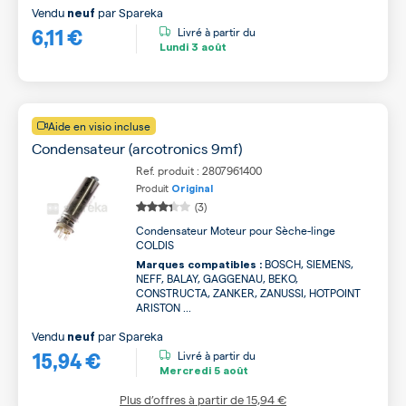
Vendu
par
Spareka
neuf
6,11 €
Livré à partir du
Lundi
3 août
Aide en visio incluse
Condensateur (arcotronics 9mf)
Ref. produit : 2807961400
Produit
Original
(3)
Condensateur Moteur pour Sèche-linge
COLDIS
BOSCH, SIEMENS,
Marques compatibles :
NEFF, BALAY, GAGGENAU, BEKO,
CONSTRUCTA, ZANKER, ZANUSSI, HOTPOINT
ARISTON ...
Vendu
par
Spareka
neuf
15,94 €
Livré à partir du
Mercredi
5 août
Plus d’offres à partir de
15,94 €