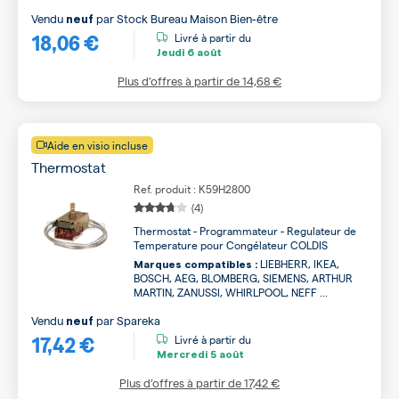
Vendu
par
Stock Bureau Maison Bien-être
neuf
18,06 €
Livré à partir du
Jeudi
6 août
Plus d’offres à partir de
14,68 €
Aide en visio incluse
Thermostat
Ref. produit : K59H2800
(4)
Thermostat - Programmateur - Regulateur de
Temperature pour Congélateur COLDIS
LIEBHERR, IKEA,
Marques compatibles :
BOSCH, AEG, BLOMBERG, SIEMENS, ARTHUR
MARTIN, ZANUSSI, WHIRLPOOL, NEFF ...
Vendu
par
Spareka
neuf
17,42 €
Livré à partir du
Mercredi
5 août
Plus d’offres à partir de
17,42 €