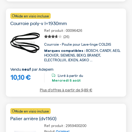
Aide en visio incluse
Courroie poly-v l=1930mm
Ref. produit : 00096426
(26)
Courroie - Poulie pour Lave-linge COLDIS
BOSCH, CANDY, AEG,
Marques compatibles :
HOOVER, SIEMENS, BEKO, BRANDT,
ELECTROLUX, JEKEN, ASKO ...
Vendu
par
Adepem
neuf
10,10 €
Livré à partir du
Mercredi
5 août
Plus d’offres à partir de
9,89 €
Aide en visio incluse
Palier arrière (dv1160)
Ref. produit : 2959400200
Produit
Original