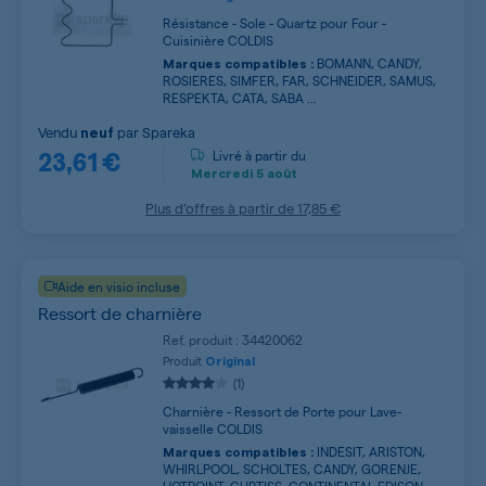
Résistance - Sole - Quartz pour Four -
Cuisinière COLDIS
BOMANN, CANDY,
Marques compatibles :
ROSIERES, SIMFER, FAR, SCHNEIDER, SAMUS,
RESPEKTA, CATA, SABA ...
Vendu
par
Spareka
neuf
23,61 €
Livré à partir du
Mercredi
5 août
Plus d’offres à partir de
17,85 €
Aide en visio incluse
Ressort de charnière
Ref. produit : 34420062
Produit
Original
(1)
Charnière - Ressort de Porte pour Lave-
vaisselle COLDIS
INDESIT, ARISTON,
Marques compatibles :
WHIRLPOOL, SCHOLTES, CANDY, GORENJE,