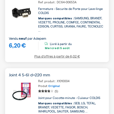
Ref. produit : DC64-00653A
Fermeture - Securite de Porte pour Lave-linge
COLDIS
SAMSUNG, BRANDT,
Marques compatibles :
VEDETTE, PROLINE, COMFEE, CONTINENTAL
EDISON, CURTISS, URANIA, FAURE, TECNOLEC
...
Vendu
par
Adepem
neuf
6,20 €
Livré à partir du
Mercredi
5 août
Plus d’offres à partir de
6,02 €
Joint 4 5-6l d=220 mm
Ref. produit : X1010004
Produit
Original
(5)
Joint pour Cocotte-minute - Cuiseur COLDIS
SEB, LG, TEFAL,
Marques compatibles :
BRANDT, VEDETTE, FAGOR, BOSCH,
WHIRLPOOL, SAUTER, SAMSUNG ...