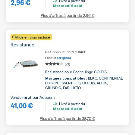
2,96 €
Livré à partir du
Mercredi
5 août
Plus d’offres à partir de
2,96 €
Aide en visio incluse
Resistance
Ref. produit : 2970101400
Produit
Original
(21)
Resistance pour Sèche-linge COLDIS
BEKO, CONTINENTAL
Marques compatibles :
EDISON, ESSENTIEL B, COLDIS, ALTUS,
GRUNDIG, FAR, LISTO
Vendu
par
Adepem
neuf
41,00 €
Livré à partir du
Mercredi
5 août
Plus d’offres à partir de
38,70 €