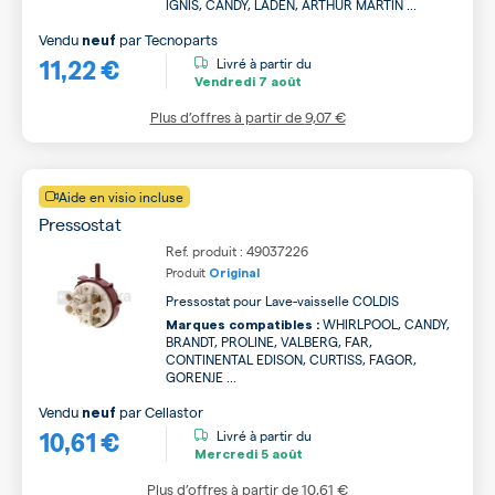
IGNIS, CANDY, LADEN, ARTHUR MARTIN ...
Vendu
par
Tecnoparts
neuf
11,22 €
Livré à partir du
Vendredi
7 août
Plus d’offres à partir de
9,07 €
Aide en visio incluse
Pressostat
Ref. produit : 49037226
Produit
Original
Pressostat pour Lave-vaisselle COLDIS
WHIRLPOOL, CANDY,
Marques compatibles :
BRANDT, PROLINE, VALBERG, FAR,
CONTINENTAL EDISON, CURTISS, FAGOR,
GORENJE ...
Vendu
par
Cellastor
neuf
10,61 €
Livré à partir du
Mercredi
5 août
Plus d’offres à partir de
10,61 €