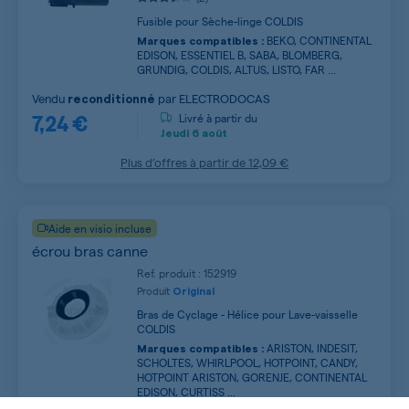
Fusible pour Sèche-linge COLDIS
BEKO, CONTINENTAL
Marques compatibles :
EDISON, ESSENTIEL B, SABA, BLOMBERG,
GRUNDIG, COLDIS, ALTUS, LISTO, FAR ...
Vendu
par
ELECTRODOCAS
reconditionné
7,24 €
Livré à partir du
Jeudi
6 août
Plus d’offres à partir de
12,09 €
Aide en visio incluse
écrou bras canne
Ref. produit : 152919
Produit
Original
Bras de Cyclage - Hélice pour Lave-vaisselle
COLDIS
ARISTON, INDESIT,
Marques compatibles :
SCHOLTES, WHIRLPOOL, HOTPOINT, CANDY,
HOTPOINT ARISTON, GORENJE, CONTINENTAL
EDISON, CURTISS ...