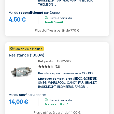
BAUKNECHT, ARTHUR MARTIN, BOSCH,
THOMSON ...
Vendu
par
Doneo
reconditionné
4,50 €
Livré à partir du
Jeudi
6 août
Plus d’offres à partir de
7,70 €
Aide en visio incluse
Résistance (1800w)
Ref. produit : 1888150100
(52)
Résistance pour Lave-vaisselle COLDIS
BEKO, GORENJE,
Marques compatibles :
SMEG, WHIRLPOOL, CANDY, FAR, BRANDT,
BAUKNECHT, BLOMBERG, FAGOR ...
Vendu
par
Adepem
neuf
14,00 €
Livré à partir du
Mercredi
5 août
Plus d’offres à partir de
14,00 €