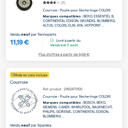
(7)
Courroie - Poulie pour Sèche-linge COLDIS
BEKO, ESSENTIEL B,
Marques compatibles :
CONTINENTAL EDISON, GRUNDIG, BLOMBERG,
ALTUS, COLDIS, ELIN, AYA, HOTPOINT ...
Vendu
par
Tecnoparts
neuf
11,19 €
Livré à partir du
Vendredi
7 août
Plus d’offres à partir de
9,68 €
Aide en visio incluse
Courroie
Ref. produit : 2962470100
Courroie - Poulie pour Sèche-linge COLDIS
BOSCH, BEKO,
Marques compatibles :
SIEMENS, CANDY, WHIRLPOOL, BAUKNECHT,
PHILIPS, GORENJE, CONTINENTAL EDISON,
BLOMBERG ...
Vendu
par
Spareka
neuf