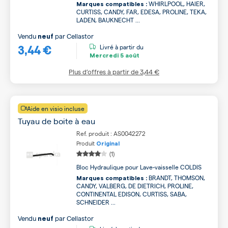
WHIRLPOOL, HAIER,
Marques compatibles :
CURTISS, CANDY, FAR, EDESA, PROLINE, TEKA,
LADEN, BAUKNECHT ...
Vendu
par
Cellastor
neuf
3,44 €
Livré à partir du
Mercredi
5 août
Plus d’offres à partir de
3,44 €
Aide en visio incluse
Tuyau de boite à eau
Ref. produit : AS0042272
Produit
Original
(1)
Bloc Hydraulique pour Lave-vaisselle COLDIS
BRANDT, THOMSON,
Marques compatibles :
CANDY, VALBERG, DE DIETRICH, PROLINE,
CONTINENTAL EDISON, CURTISS, SABA,
SCHNEIDER ...
Vendu
par
Cellastor
neuf