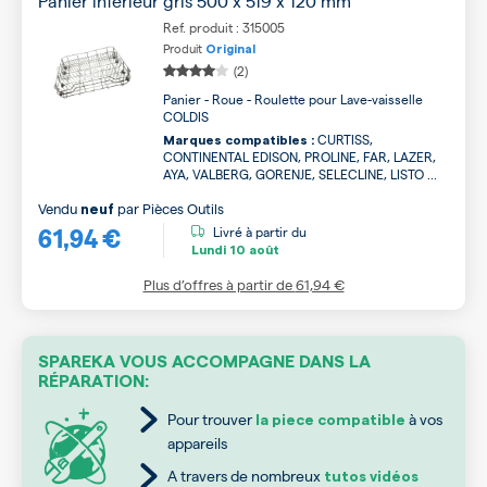
Panier inférieur gris 500 x 519 x 120 mm
Ref. produit : 315005
Produit
Original
(2)
Panier - Roue - Roulette pour Lave-vaisselle
COLDIS
CURTISS,
Marques compatibles :
CONTINENTAL EDISON, PROLINE, FAR, LAZER,
AYA, VALBERG, GORENJE, SELECLINE, LISTO ...
Vendu
par
Pièces Outils
neuf
61,94 €
Livré à partir du
Lundi
10 août
Plus d’offres à partir de
61,94 €
SPAREKA VOUS ACCOMPAGNE DANS LA
RÉPARATION:
Pour trouver
à vos
la piece compatible
appareils
A travers de nombreux
tutos vidéos