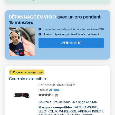
avec un pro pendant
DÉPANNAGE EN VISIO
15 minutes
Un rendez-vous disponible dans les prochaines 24H
Avec un réparateur professionnel expérimenté
J’EN PROFITE
Aide en visio incluse
Courroie extencible
Ref. produit : 6602-001497
Produit
Original
(1)
Courroie - Poulie pour Lave-linge COLDIS
AEG, SAMSUNG,
Marques compatibles :
ELECTROLUX, WHIRLPOOL, ARISTON, INDESIT,