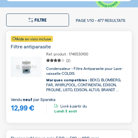
FILTRE
PAGE
1/10
-
477 RESULTATS
Aide en visio incluse
Filtre antiparasite
Ref. produit : 1746530100
(2)
Condensateur - Filtre Antiparasite pour Lave-
vaisselle COLDIS
BEKO, BLOMBERG,
Marques compatibles :
FAR, WHIRLPOOL, CONTINENTAL EDISON,
PROLINE, LISTO, EDISON, ALTUS, BRANDT ...
Vendu
par
Spareka
neuf
12,99 €
Livré à partir du
Lundi
3 août