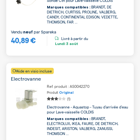
Sonde Ctn pour Lave-vaisselle COLDIS
BRANDT, DE
Marques compatibles :
DIETRICH, CURTISS, PROLINE, VALBERG,
CANDY, CONTINENTAL EDISON, VEDETTE,
THOMSON, FAR ...
Vendu
par
Spareka
neuf
40,89 €
Livré à partir du
Lundi
3 août
Aide en visio incluse
Electrovanne
Ref. produit : AS0042270
Produit
Original
(1)
Electrovanne - Aquastop - Tuyau d'arrivée d'eau
pour Lave-vaisselle COLDIS
BRANDT,
Marques compatibles :
ELECTROLUX, IKEA, FAURE, DE DIETRICH,
INDESIT, ARISTON, VALBERG, ZANUSSI,
THOMSON ...