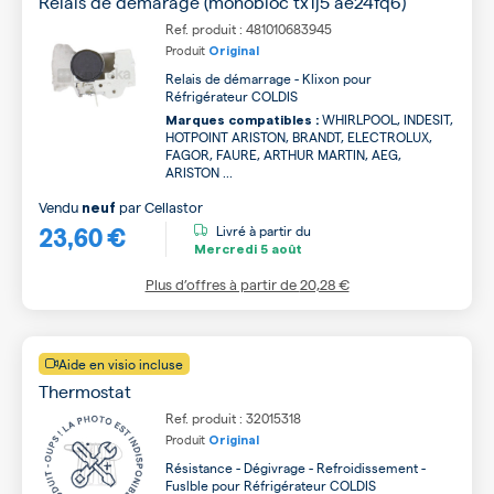
Relais de démarage (monobloc tx1j5 ae24fq6)
Ref. produit : 481010683945
Produit
Original
Relais de démarrage - Klixon pour
Réfrigérateur COLDIS
WHIRLPOOL, INDESIT,
Marques compatibles :
HOTPOINT ARISTON, BRANDT, ELECTROLUX,
FAGOR, FAURE, ARTHUR MARTIN, AEG,
ARISTON ...
Vendu
par
Cellastor
neuf
23,60 €
Livré à partir du
Mercredi
5 août
Plus d’offres à partir de
20,28 €
Aide en visio incluse
Thermostat
Ref. produit : 32015318
Produit
Original
Résistance - Dégivrage - Refroidissement -
Fuslble pour Réfrigérateur COLDIS