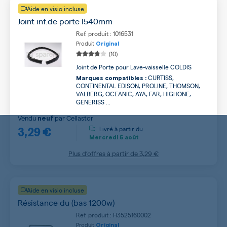
Aide en visio incluse
Joint inf.de porte l540mm
Ref. produit : 1016531
Produit
Original
(10)
Joint de Porte pour Lave-vaisselle COLDIS
CURTISS,
Marques compatibles :
CONTINENTAL EDISON, PROLINE, THOMSON,
VALBERG, OCEANIC, AYA, FAR, HIGHONE,
GENERISS ...
Vendu
par
Cellastor
neuf
3,29 €
Livré à partir du
Mercredi
5 août
Plus d’offres à partir de
3,29 €
Aide en visio incluse
Résistance du (bas 1200w)
Ref. produit : H3525160002
Produit
Original