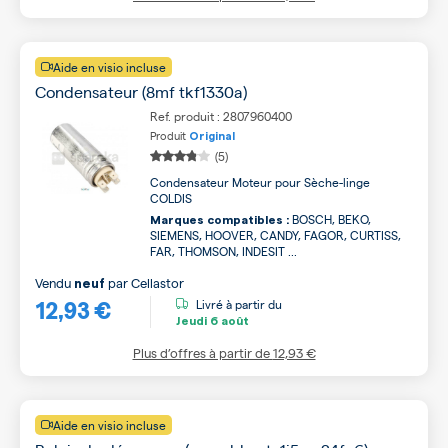
Aide en visio incluse
Condensateur (8mf tkf1330a)
Ref. produit : 2807960400
Produit
Original
(5)
Condensateur Moteur pour Sèche-linge
COLDIS
BOSCH, BEKO,
Marques compatibles :
SIEMENS, HOOVER, CANDY, FAGOR, CURTISS,
FAR, THOMSON, INDESIT ...
Vendu
par
Cellastor
neuf
12,93 €
Livré à partir du
Jeudi
6 août
Plus d’offres à partir de
12,93 €
Aide en visio incluse