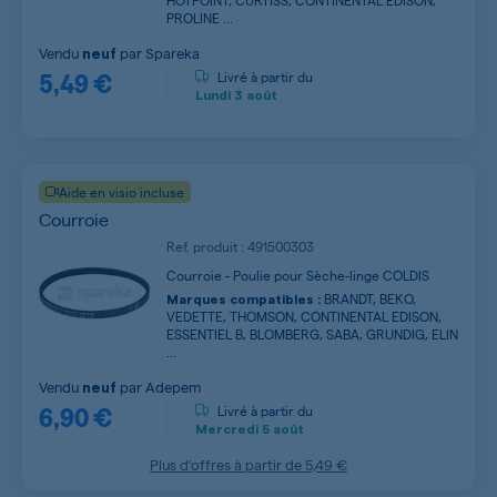
HOTPOINT, CURTISS, CONTINENTAL EDISON,
PROLINE ...
Vendu
par
Spareka
neuf
5,49 €
Livré à partir du
Lundi
3 août
Aide en visio incluse
Courroie
Ref. produit : 491500303
Courroie - Poulie pour Sèche-linge COLDIS
BRANDT, BEKO,
Marques compatibles :
VEDETTE, THOMSON, CONTINENTAL EDISON,
ESSENTIEL B, BLOMBERG, SABA, GRUNDIG, ELIN
...
Vendu
par
Adepem
neuf
6,90 €
Livré à partir du
Mercredi
5 août
Plus d’offres à partir de
5,49 €