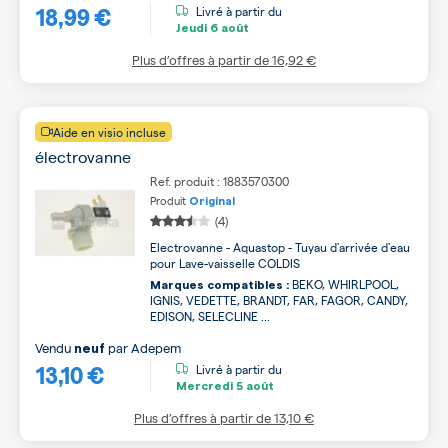
18,99 €
Livré à partir du
Jeudi
6 août
Plus d’offres à partir de
16,92 €
Aide en visio incluse
électrovanne
Ref. produit : 1883570300
Produit
Original
(4)
Electrovanne - Aquastop - Tuyau d'arrivée d'eau
pour Lave-vaisselle COLDIS
BEKO, WHIRLPOOL,
Marques compatibles :
IGNIS, VEDETTE, BRANDT, FAR, FAGOR, CANDY,
EDISON, SELECLINE ...
Vendu
par
Adepem
neuf
13,10 €
Livré à partir du
Mercredi
5 août
Plus d’offres à partir de
13,10 €