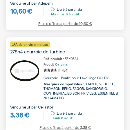
Vendu
par
Adepem
neuf
10,60 €
Livré à partir du
Mercredi
5 août
Plus d’offres à partir de
10,60 €
Aide en visio incluse
278h4 courroie de turbine
Ref. produit : 57X0381
Produit
Original
(54)
Courroie - Poulie pour Lave-linge COLDIS
BRANDT, VEDETTE,
Marques compatibles :
THOMSON, BEKO, FAGOR, SANGIORGIO,
CONTINENTAL EDISON, PRIVILEG, ESSENTIEL B,
NOGAMATIC ...
Vendu
par
Cellastor
neuf
3,38 €
Livré à partir du
Jeudi
6 août
Plus d’offres à partir de
3,38 €