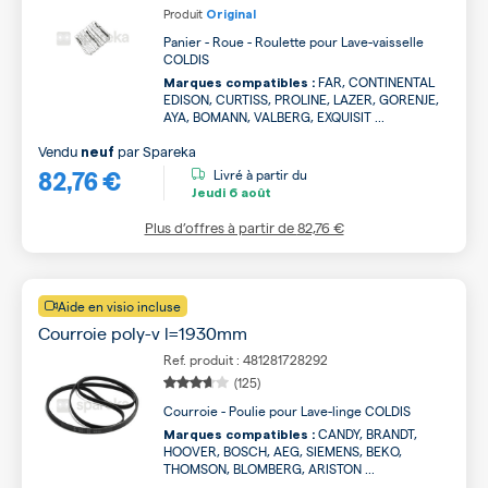
Produit
Original
Panier - Roue - Roulette pour Lave-vaisselle
COLDIS
FAR, CONTINENTAL
Marques compatibles :
EDISON, CURTISS, PROLINE, LAZER, GORENJE,
AYA, BOMANN, VALBERG, EXQUISIT ...
Vendu
par
Spareka
neuf
82,76 €
Livré à partir du
Jeudi
6 août
Plus d’offres à partir de
82,76 €
Aide en visio incluse
Courroie poly-v l=1930mm
Ref. produit : 481281728292
(125)
Courroie - Poulie pour Lave-linge COLDIS
CANDY, BRANDT,
Marques compatibles :
HOOVER, BOSCH, AEG, SIEMENS, BEKO,
THOMSON, BLOMBERG, ARISTON ...