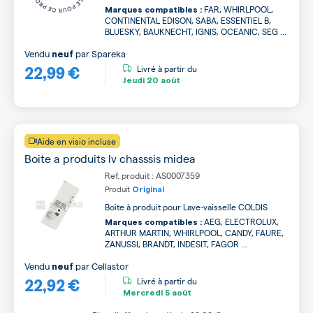
FAR, WHIRLPOOL,
Marques compatibles :
CONTINENTAL EDISON, SABA, ESSENTIEL B,
BLUESKY, BAUKNECHT, IGNIS, OCEANIC, SEG ...
Vendu
par
Spareka
neuf
22,99 €
Livré à partir du
Jeudi
20 août
Aide en visio incluse
Boite a produits lv chasssis midea
Ref. produit : AS0007359
Produit
Original
Boite à produit pour Lave-vaisselle COLDIS
AEG, ELECTROLUX,
Marques compatibles :
ARTHUR MARTIN, WHIRLPOOL, CANDY, FAURE,
ZANUSSI, BRANDT, INDESIT, FAGOR ...
Vendu
par
Cellastor
neuf
22,92 €
Livré à partir du
Mercredi
5 août