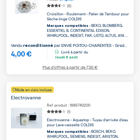
(6)
Croisillon - Roulement - Palier de Tambour pour
Sèche-linge COLDIS
BEKO, BLOMBERG,
Marques compatibles :
ESSENTIEL B, CONTINENTAL EDISON,
WHIRLPOOL, INDESIT, FAR, LISTO, ALTUS, AYA ...
Vendu
par
ENVIE POITOU-CHARENTES - Grade
reconditionné
4,00 €
B
Livré à partir du
Jeudi
6 août
Plus d’offres à partir de
7,30 €
Aide en visio incluse
Electrovanne
Ref. produit : 1886740200
(1)
Electrovanne - Aquastop - Tuyau d'arrivée d'eau
pour Lave-vaisselle COLDIS
BOSCH, BEKO,
Marques compatibles :
WHIRLPOOL, SIEMENS, INDESIT, ARISTON,