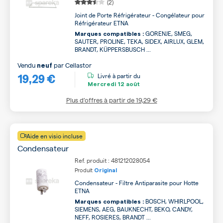
(2)
Joint de Porte Réfrigérateur - Congélateur pour
Réfrigérateur ETNA
GORENJE, SMEG,
Marques compatibles :
SAUTER, PROLINE, TEKA, SIDEX, AIRLUX, GLEM,
BRANDT, KÜPPERSBUSCH ...
Vendu
par
Cellastor
neuf
19,29 €
Livré à partir du
Mercredi
12 août
Plus d’offres à partir de
19,29 €
Aide en visio incluse
Condensateur
Ref. produit : 481212028054
Produit
Original
Condensateur - Filtre Antiparasite pour Hotte
ETNA
BOSCH, WHIRLPOOL,
Marques compatibles :
SIEMENS, AEG, BAUKNECHT, BEKO, CANDY,
NEFF, ROSIERES, BRANDT ...