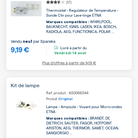
(17)
Thermostat - Regulateur de Temperature -
Sonde Ctn pour Lave-linge ETNA
WHIRLPOOL,
Marques compatibles :
BAUKNECHT, IGNIS, LADEN, IKEA, BOSCH,
RADIOLA, AEG, FUNCTIONICA, POLAR ...
Vendu
par
Spareka
neuf
9,19 €
Livré à partir du
Vendredi
14 août
Plus d’offres à partir de
9,19 €
Kit de lampe
Ref. produit : AS0068344
Produit
Original
Lampe - Ampoule - Voyant pour Micro-ondes
ETNA
BRANDT, DE
Marques compatibles :
DIETRICH, SAUTER, FAGOR, HOTPOINT
ARISTON, AEG, THERMOR, SAMET, OCEAN,
SANGIORGIO ...