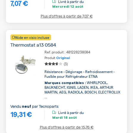
7,07 €
Livré à partir du
Mercredi
12 août
Plus d’offres à partir de
7,07 €
Aide en visio incluse
Thermostat a13 0584
Ref. produit : 481228238084
Produit
Original
(3)
Résistance - Dégivrage - Refroidissement -
Fuslble pour Réfrigérateur ETNA
WHIRLPOOL,
Marques compatibles :
BAUKNECHT, IGNIS, LADEN, IKEA, ARTHUR
MARTIN, AEG, RADIOLA, BOSCH, ELECTROLUX
...
Vendu
par
Tecnoparts
neuf
19,31 €
Livré à partir du
Mardi
18 août
Plus d’offres à partir de
15,76 €