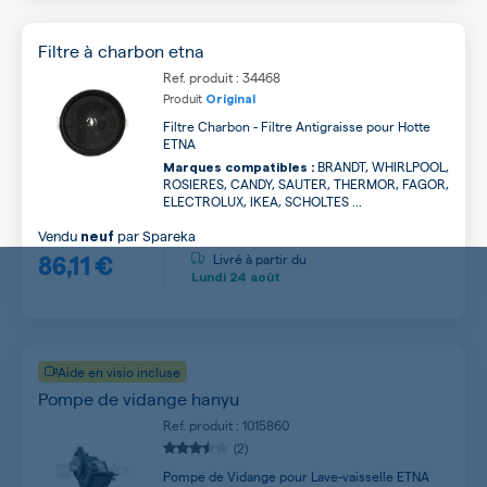
Filtre à charbon etna
Ref. produit : 34468
Produit
Original
Filtre Charbon - Filtre Antigraisse pour Hotte
ETNA
BRANDT, WHIRLPOOL,
Marques compatibles :
ROSIERES, CANDY, SAUTER, THERMOR, FAGOR,
ELECTROLUX, IKEA, SCHOLTES ...
Vendu
par
Spareka
neuf
86,11 €
Livré à partir du
Lundi
24 août
Aide en visio incluse
Pompe de vidange hanyu
Ref. produit : 1015860
(2)
Pompe de Vidange pour Lave-vaisselle ETNA