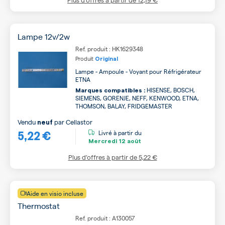
Lampe 12v/2w
Ref. produit : HK1629348
Produit
Original
Lampe - Ampoule - Voyant pour Réfrigérateur
ETNA
HISENSE, BOSCH,
Marques compatibles :
SIEMENS, GORENJE, NEFF, KENWOOD, ETNA,
THOMSON, BALAY, FRIDGEMASTER
Vendu
par
Cellastor
neuf
5,22 €
Livré à partir du
Mercredi
12 août
Plus d’offres à partir de
5,22 €
Aide en visio incluse
Thermostat
Ref. produit : A130057