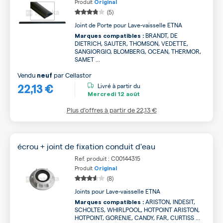
Produit
Original
(5)
Joint de Porte pour Lave-vaisselle ETNA
BRANDT, DE
Marques compatibles :
DIETRICH, SAUTER, THOMSON, VEDETTE,
SANGIORGIO, BLOMBERG, OCEAN, THERMOR,
SAMET ...
Vendu
par
Cellastor
neuf
22,13 €
Livré à partir du
Mercredi
12 août
Plus d’offres à partir de
22,13 €
écrou + joint de fixation conduit d'eau
Ref. produit : C00144315
Produit
Original
(8)
Joints pour Lave-vaisselle ETNA
ARISTON, INDESIT,
Marques compatibles :
SCHOLTES, WHIRLPOOL, HOTPOINT ARISTON,
HOTPOINT, GORENJE, CANDY, FAR, CURTISS ...