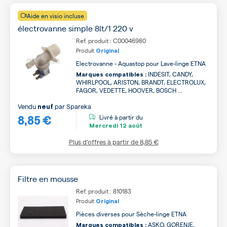
Aide en visio incluse
électrovanne simple 8lt/1 220 v
Ref. produit : C00046980
Produit
Original
Electrovanne - Aquastop pour Lave-linge ETNA
INDESIT, CANDY,
Marques compatibles :
WHIRLPOOL, ARISTON, BRANDT, ELECTROLUX,
FAGOR, VEDETTE, HOOVER, BOSCH ...
Vendu
par
Spareka
neuf
8,85 €
Livré à partir du
Mercredi
12 août
Plus d’offres à partir de
8,85 €
Filtre en mousse
Ref. produit : 810183
Produit
Original
Pièces diverses pour Sèche-linge ETNA
ASKO, GORENJE,
Marques compatibles :