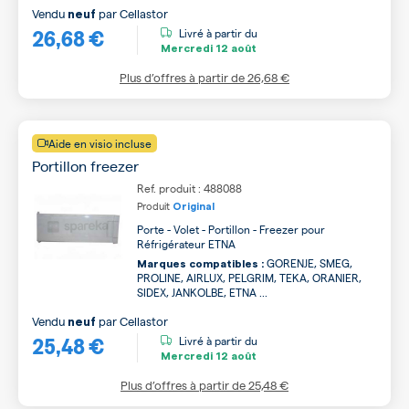
Vendu
par
Cellastor
neuf
26,68 €
Livré à partir du
Mercredi
12 août
Plus d’offres à partir de
26,68 €
Aide en visio incluse
Portillon freezer
Ref. produit : 488088
Produit
Original
Porte - Volet - Portillon - Freezer pour
Réfrigérateur ETNA
GORENJE, SMEG,
Marques compatibles :
PROLINE, AIRLUX, PELGRIM, TEKA, ORANIER,
SIDEX, JANKOLBE, ETNA ...
Vendu
par
Cellastor
neuf
25,48 €
Livré à partir du
Mercredi
12 août
Plus d’offres à partir de
25,48 €