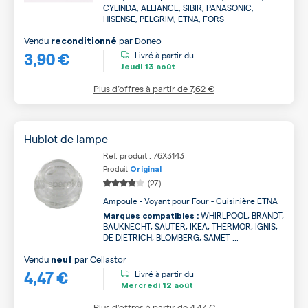
CYLINDA, ALLIANCE, SIBIR, PANASONIC,
HISENSE, PELGRIM, ETNA, FORS
Vendu
par
Doneo
reconditionné
3,90 €
Livré à partir du
Jeudi
13 août
Plus d’offres à partir de
7,62 €
Hublot de lampe
Ref. produit : 76X3143
Produit
Original
(27)
Ampoule - Voyant pour Four - Cuisinière ETNA
WHIRLPOOL, BRANDT,
Marques compatibles :
BAUKNECHT, SAUTER, IKEA, THERMOR, IGNIS,
DE DIETRICH, BLOMBERG, SAMET ...
Vendu
par
Cellastor
neuf
4,47 €
Livré à partir du
Mercredi
12 août
Plus d’offres à partir de
4,47 €