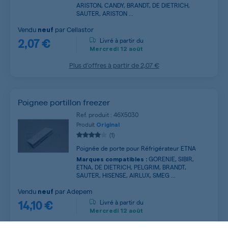
ARISTON, CANDY, BRANDT, DE DIETRICH,
SAUTER, ARISTON ...
Vendu
par
Cellastor
neuf
2,07 €
Livré à partir du
Mercredi
12 août
Plus d’offres à partir de
2,07 €
Poignee portillon freezer
Ref. produit : 46X5030
Produit
Original
(1)
Poignée de porte pour Réfrigérateur ETNA
GORENJE, SIBIR,
Marques compatibles :
ETNA, DE DIETRICH, PELGRIM, BRANDT,
SAUTER, HISENSE, AIRLUX, SMEG ...
Vendu
par
Adepem
neuf
14,10 €
Livré à partir du
Mercredi
12 août
Plus d’offres à partir de
14,10 €