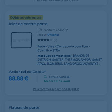
Aide en visio incluse
Joint de contre-porte
Ref. produit : 75X3322
Produit
Original
(9)
Porte - Vitre - Contreporte pour Four -
Cuisinière ETNA
BRANDT, DE
Marques compatibles :
DIETRICH, SAUTER, THERMOR, FAGOR, SAMET,
ATAG, BLOMBERG, SANGIORGIO, ADVENTYS ...
Vendu
par
Cellastor
neuf
88,88 €
Livré à partir du
Mercredi
12 août
Plus d’offres à partir de
88,88 €
Plateau de porte