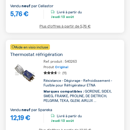
Vendu
par
Cellastor
neuf
5,76 €
Livré à partir du
Jeudi
13 août
Plus d’offres à partir de
5,76 €
Aide en visio incluse
Thermostat réfrigération
Ref. produit : 540263
Produit
Original
(11)
Résistance - Dégivrage - Refroidissement -
Fuslble pour Réfrigérateur ETNA
GORENJE, SIDEX,
Marques compatibles :
SMEG, FRANKE, PROLINE, DE DIETRICH,
PELGRIM, TEKA, GLEM, AIRLUX ...
Vendu
par
Spareka
neuf
12,19 €
Livré à partir du
Jeudi
13 août
Plus d’offres à partir de
12,19 €