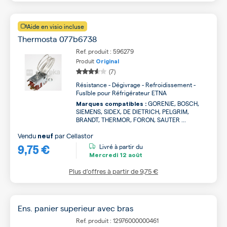
Aide en visio incluse
Thermosta 077b6738
Ref. produit : 596279
Produit
Original
(7)
Résistance - Dégivrage - Refroidissement -
Fuslble pour Réfrigérateur ETNA
GORENJE, BOSCH,
Marques compatibles :
SIEMENS, SIDEX, DE DIETRICH, PELGRIM,
BRANDT, THERMOR, FORON, SAUTER ...
Vendu
par
Cellastor
neuf
9,75 €
Livré à partir du
Mercredi
12 août
Plus d’offres à partir de
9,75 €
Ens. panier superieur avec bras
Ref. produit : 12976000000461