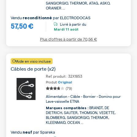
SANGIORGIO, THERMOR, ATAG, ASKO,
ORANIER ...
Vendu
par
ELECTRODOCAS
reconditionné
57,50 €
Livré à partir du
Mardi
11 août
Plus d’offres à partir de
70,56 €
Aide en visio incluse
Câbles de porte (x2)
Ref. produit : 32X1853
Produit
Original
(79)
Alimentation - Câble - Bornier - Domino pour
Lave-vaisselle ETNA
BRANDT, DE
Marques compatibles :
DIETRICH, SAUTER, THOMSON, VEDETTE,
BLOMBERG, SANGIORGIO, THERMOR,
KLEENMAID, OCEAN ...
Vendu
par
Spareka
neuf