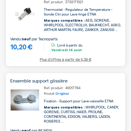
Ref. produit : 3792171021
Thermostat - Regulateur de Temperature -
Sonde Ctn pour Lave-linge ETNA
AEG, GORENJE,
Marques compatibles :
WHIRLPOOL, ELECTROLUX, BAUKNECHT, ASKO,
ARTHUR MARTIN, FAURE, ZANKER, ZANUSSI ...
Vendu
par
Tecnoparts
neuf
10,20 €
Livré à partir du
Vendredi
14 août
Plus d’offres à partir de
5,38 €
Ensemble support glissière
Ref. produit : 49017784
Produit
Original
Fixation - Support pour Lave-vaisselle ETNA
WHIRLPOOL, CANDY,
Marques compatibles :
GORENJE, CURTISS, HAIER, PROLINE,
CONTINENTAL EDISON, VALBERG, LADEN,
ROSIERES ...
Vendu
par
RE NEW
neuf