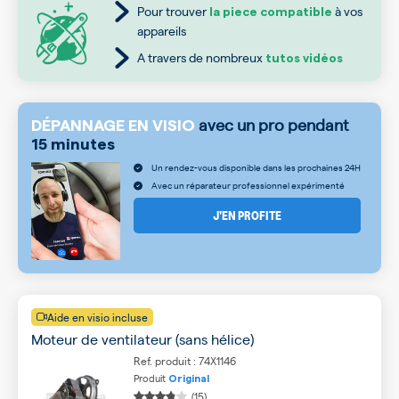
Pour trouver
à vos
la piece compatible
appareils
A travers de nombreux
tutos vidéos
avec un pro pendant
DÉPANNAGE EN VISIO
15 minutes
Un rendez-vous disponible dans les prochaines 24H
Avec un réparateur professionnel expérimenté
J’EN PROFITE
Aide en visio incluse
Moteur de ventilateur (sans hélice)
Ref. produit : 74X1146
Produit
Original
(15)