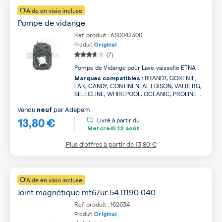
Aide en visio incluse
Pompe de vidange
Ref. produit : AS0042300
Produit
Original
(7)
Pompe de Vidange pour Lave-vaisselle ETNA
BRANDT, GORENJE,
Marques compatibles :
FAR, CANDY, CONTINENTAL EDISON, VALBERG,
SELECLINE, WHIRLPOOL, OCEANIC, PROLINE ...
Vendu
par
Adepem
neuf
13,80 €
Livré à partir du
Mercredi
12 août
Plus d’offres à partir de
13,80 €
Aide en visio incluse
Joint magnétique mt6/ur 54 l1190 040
Ref. produit : 162634
Produit
Original