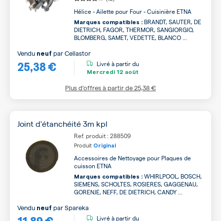
Hélice - Ailette pour Four - Cuisinière ETNA
BRANDT, SAUTER, DE
Marques compatibles :
DIETRICH, FAGOR, THERMOR, SANGIORGIO,
BLOMBERG, SAMET, VEDETTE, BLANCO ...
Vendu
par
Cellastor
neuf
25,38 €
Livré à partir du
Mercredi
12 août
Plus d’offres à partir de
25,38 €
Joint d'étanchéité 3m kpl
Ref. produit : 288509
Produit
Original
Accessoires de Nettoyage pour Plaques de
cuisson ETNA
WHIRLPOOL, BOSCH,
Marques compatibles :
SIEMENS, SCHOLTES, ROSIERES, GAGGENAU,
GORENJE, NEFF, DE DIETRICH, CANDY ...
Vendu
par
Spareka
neuf
11,89 €
Livré à partir du