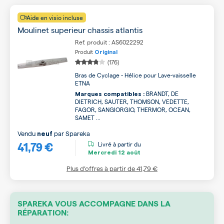
Aide en visio incluse
Moulinet superieur chassis atlantis
Ref. produit : AS6022292
Produit
Original
(176)
Bras de Cyclage - Hélice pour Lave-vaisselle
ETNA
BRANDT, DE
Marques compatibles :
DIETRICH, SAUTER, THOMSON, VEDETTE,
FAGOR, SANGIORGIO, THERMOR, OCEAN,
SAMET ...
Vendu
par
Spareka
neuf
41,79 €
Livré à partir du
Mercredi
12 août
Plus d’offres à partir de
41,79 €
SPAREKA VOUS ACCOMPAGNE DANS LA
RÉPARATION: