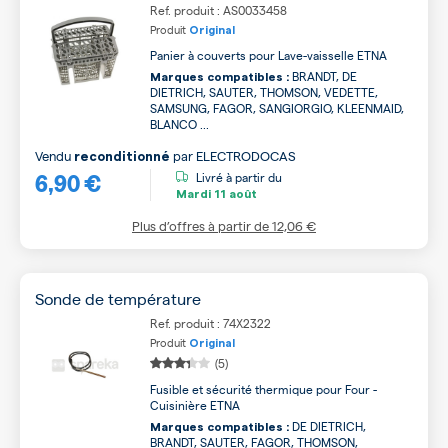
Ref. produit : AS0033458
Produit
Original
Panier à couverts pour Lave-vaisselle ETNA
BRANDT, DE
Marques compatibles :
DIETRICH, SAUTER, THOMSON, VEDETTE,
SAMSUNG, FAGOR, SANGIORGIO, KLEENMAID,
BLANCO ...
Vendu
par
ELECTRODOCAS
reconditionné
6,90 €
Livré à partir du
Mardi
11 août
Plus d’offres à partir de
12,06 €
Sonde de température
Ref. produit : 74X2322
Produit
Original
(5)
Fusible et sécurité thermique pour Four -
Cuisinière ETNA
DE DIETRICH,
Marques compatibles :
BRANDT, SAUTER, FAGOR, THOMSON,