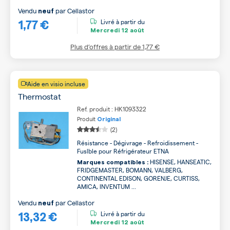
Vendu
par
Cellastor
neuf
1,77 €
Livré à partir du
Mercredi
12 août
Plus d’offres à partir de
1,77 €
Aide en visio incluse
Thermostat
Ref. produit : HK1093322
Produit
Original
(2)
Résistance - Dégivrage - Refroidissement -
Fuslble pour Réfrigérateur ETNA
HISENSE, HANSEATIC,
Marques compatibles :
FRIDGEMASTER, BOMANN, VALBERG,
CONTINENTAL EDISON, GORENJE, CURTISS,
AMICA, INVENTUM ...
Vendu
par
Cellastor
neuf
13,32 €
Livré à partir du
Mercredi
12 août