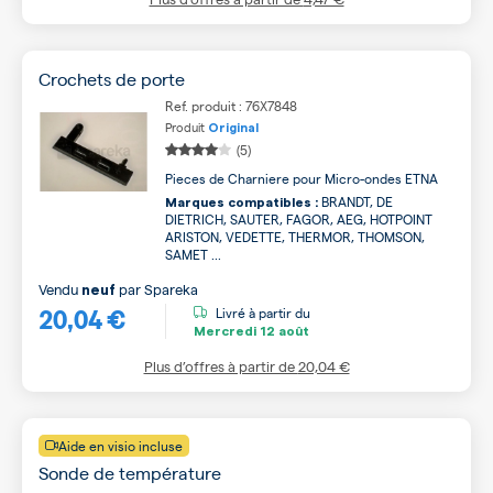
Crochets de porte
Ref. produit : 76X7848
Produit
Original
(5)
Pieces de Charniere pour Micro-ondes ETNA
BRANDT, DE
Marques compatibles :
DIETRICH, SAUTER, FAGOR, AEG, HOTPOINT
ARISTON, VEDETTE, THERMOR, THOMSON,
SAMET ...
Vendu
par
Spareka
neuf
20,04 €
Livré à partir du
Mercredi
12 août
Plus d’offres à partir de
20,04 €
Aide en visio incluse
Sonde de température