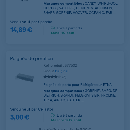
CANDY, WHIRLPOOL,
Marques compatibles :
CURTISS, VALBERG, CONTINENTAL EDISON,
SHARP, GORENJE, HOOVER, OCEANIC, FAR ...
Vendu
par
Spareka
neuf
14,89 €
Livré à partir du
Lundi
10 août
Poignée de portillon
Ref. produit : 377502
Produit
Original
(3)
Poignée de porte pour Réfrigérateur ETNA
GORENJE, SMEG, DE
Marques compatibles :
DIETRICH, BRANDT, PELGRIM, SIBIR, PROLINE,
TEKA, AIRLUX, SAUTER ...
Vendu
par
Cellastor
neuf
3,00 €
Livré à partir du
Mercredi
12 août
Plus d’offres à partir de
3,00 €