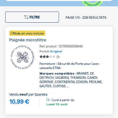
FILTRE
PAGE
1/5
-
228 RESULTATS
Aide en visio incluse
Poignée microfiltre
Ref. produit : 12176000009640
Produit
Original
(1)
Fermeture - Sécurité de Porte pour Lave-
vaisselle ETNA
BRANDT, DE
Marques compatibles :
DIETRICH, VALBERG, THOMSON, CANDY,
GORENJE, CONTINENTAL EDISON, PROLINE,
SAUTER, CURTISS ...
Vendu
par
Spareka
neuf
10,99 €
Livré à partir du
Lundi
10 août