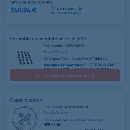
Vendu
par
Spareka
neuf
240,94 €
Livré à partir du
Vendredi
21 août
Ensemble en caoutchouc grille (x12)
Ref. produit : 4055218624
Produit
Original
Grille pour Four - Cuisinière GERMANIA
ELECTROLUX, FAURE,
Marques compatibles :
ARTHUR MARTIN, AEG, ZANUSSI, ARISTON,
GERMANIA, HOTPOINT ARISTON, INDESIT,
Voir le produit de remplacement
WHIRLPOOL ...
Capsule teleph
Ref. produit : 481290508024
Produit
Original
Pièces diverses pour Four - Cuisinière
GERMANIA