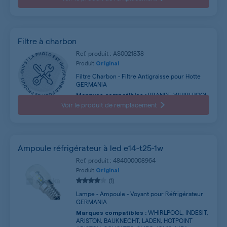
ELECTROLUX, IKEA, SCHOLTES ...
Filtre à charbon
Ref. produit : AS0021838
Produit
Original
Filtre Charbon - Filtre Antigraisse pour Hotte
GERMANIA
BRANDT, WHIRLPOOL,
Marques compatibles :
CANDY, ROSIERES, THERMOR, SAUTER, FAGOR,
Voir le produit de remplacement
ELECTROLUX, IKEA, SCHOLTES ...
Ampoule réfrigérateur à led e14-t25-1w
Ref. produit : 484000008964
Produit
Original
(1)
Lampe - Ampoule - Voyant pour Réfrigérateur
GERMANIA
WHIRLPOOL, INDESIT,
Marques compatibles :
ARISTON, BAUKNECHT, LADEN, HOTPOINT