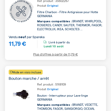
Ref. produit : 35602267
Produit
Original
Filtre Charbon - Filtre Antigraisse pour Hotte
GERMANIA
BRANDT, WHIRLPOOL,
Marques compatibles :
ROSIERES, CANDY, SAUTER, THERMOR, FAGOR,
ELECTROLUX, IKEA, SCHOLTES ...
Vendu
par
Spareka
neuf
11,79 €
Livré à partir du
Lundi
10 août
Plus d’offres à partir de
11,79 €
Aide en visio incluse
Bouton marche / arrêt
Ref. produit : 51X8109
Produit
Original
Bouton - Interrupteur pour Lave-linge
GERMANIA
BRANDT, VEDETTE,
Marques compatibles :
THOMSON, FAGOR, SANGIORGIO, OCEAN,