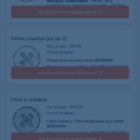
FAURE, AEG,
Marques compatibles :
ELECTROLUX, ARISTON, GERMANIA, ARTHUR
MARTIN, HOTPOINT ARISTON, INDESIT,
Voir le produit de remplacement
WHIRLPOOL, IGNIS ...
Filtres charbon (lot de 2)
Ref. produit : CR760
Produit
Original
Pièces diverses pour Hotte GERMANIA
BRANDT, WHIRLPOOL,
Marques compatibles :
THERMOR, ROSIERES, SAUTER, FAGOR, CANDY,
Voir le produit de remplacement
ELECTROLUX, IKEA, SCHOLTES ...
Filtre à charbon
Ref. produit : 1073731
Produit
Original
Filtre Charbon - Filtre Antigraisse pour Hotte
GERMANIA
BRANDT, WHIRLPOOL,
Marques compatibles :
ROSIERES, SAUTER, THERMOR, FAGOR, CANDY,
Voir le produit de remplacement