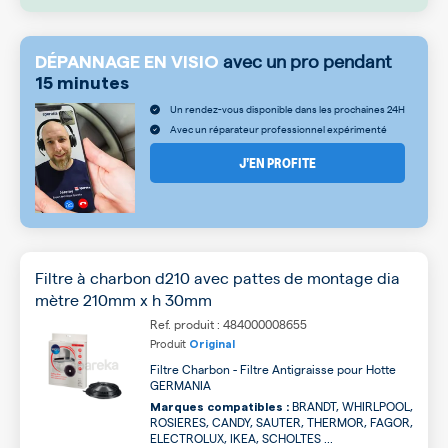
avec un pro pendant
DÉPANNAGE EN VISIO
15 minutes
Un rendez-vous disponible dans les prochaines 24H
Avec un réparateur professionnel expérimenté
J’EN PROFITE
Filtre à charbon d210 avec pattes de montage dia
mètre 210mm x h 30mm
Ref. produit : 484000008655
Produit
Original
Filtre Charbon - Filtre Antigraisse pour Hotte
GERMANIA
BRANDT, WHIRLPOOL,
Marques compatibles :
ROSIERES, CANDY, SAUTER, THERMOR, FAGOR,
ELECTROLUX, IKEA, SCHOLTES ...