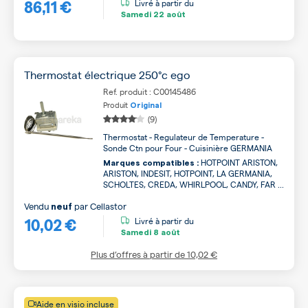
86,11 €
Livré à partir du
Samedi
22 août
Thermostat électrique 250°c ego
Ref. produit : C00145486
Produit
Original
(9)
Thermostat - Regulateur de Temperature -
Sonde Ctn pour Four - Cuisinière GERMANIA
HOTPOINT ARISTON,
Marques compatibles :
ARISTON, INDESIT, HOTPOINT, LA GERMANIA,
SCHOLTES, CREDA, WHIRLPOOL, CANDY, FAR ...
Vendu
par
Cellastor
neuf
10,02 €
Livré à partir du
Samedi
8 août
Plus d’offres à partir de
10,02 €
Aide en visio incluse