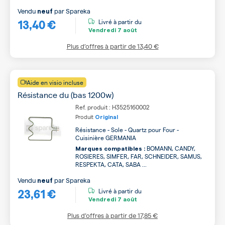
Vendu
par
Spareka
neuf
13,40 €
Livré à partir du
Vendredi
7 août
Plus d’offres à partir de
13,40 €
Aide en visio incluse
Résistance du (bas 1200w)
Ref. produit : H3525160002
Produit
Original
Résistance - Sole - Quartz pour Four -
Cuisinière GERMANIA
BOMANN, CANDY,
Marques compatibles :
ROSIERES, SIMFER, FAR, SCHNEIDER, SAMUS,
RESPEKTA, CATA, SABA ...
Vendu
par
Spareka
neuf
23,61 €
Livré à partir du
Vendredi
7 août
Plus d’offres à partir de
17,85 €