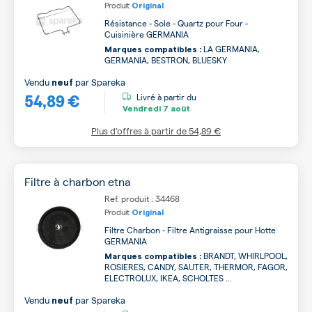
Produit
Original
Résistance - Sole - Quartz pour Four -
Cuisinière GERMANIA
LA GERMANIA,
Marques compatibles :
GERMANIA, BESTRON, BLUESKY
Vendu
par
Spareka
neuf
54,89 €
Livré à partir du
Vendredi
7 août
Plus d’offres à partir de
54,89 €
Filtre à charbon etna
Ref. produit : 34468
Produit
Original
Filtre Charbon - Filtre Antigraisse pour Hotte
GERMANIA
BRANDT, WHIRLPOOL,
Marques compatibles :
ROSIERES, CANDY, SAUTER, THERMOR, FAGOR,
ELECTROLUX, IKEA, SCHOLTES ...
Vendu
par
Spareka
neuf