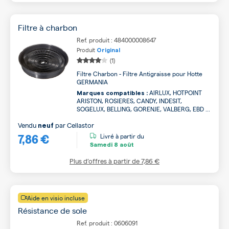
Filtre à charbon
Ref. produit : 484000008647
Produit
Original
(1)
Filtre Charbon - Filtre Antigraisse pour Hotte
GERMANIA
AIRLUX, HOTPOINT
Marques compatibles :
ARISTON, ROSIERES, CANDY, INDESIT,
SOGELUX, BELLING, GORENJE, VALBERG, EBD ...
Vendu
par
Cellastor
neuf
7,86 €
Livré à partir du
Samedi
8 août
Plus d’offres à partir de
7,86 €
Aide en visio incluse
Résistance de sole
Ref. produit : 0606091