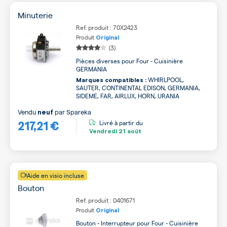
Minuterie
Ref. produit : 70X2423
Produit
Original
(3)
Pièces diverses pour Four - Cuisinière
GERMANIA
WHIRLPOOL,
Marques compatibles :
SAUTER, CONTINENTAL EDISON, GERMANIA,
SIDEME, FAR, AIRLUX, HORN, URANIA
Vendu
par
Spareka
neuf
217,21 €
Livré à partir du
Vendredi
21 août
Aide en visio incluse
Bouton
Ref. produit : 0401671
Produit
Original
Bouton - Interrupteur pour Four - Cuisinière