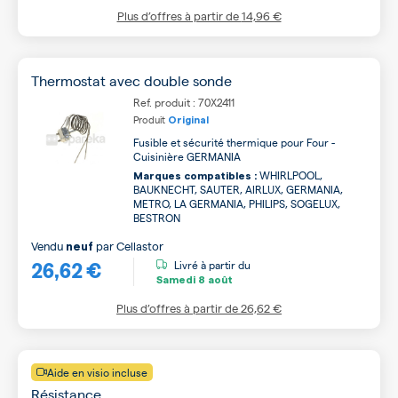
Plus d’offres à partir de
14,96 €
Thermostat avec double sonde
Ref. produit : 70X2411
Produit
Original
Fusible et sécurité thermique pour Four -
Cuisinière GERMANIA
WHIRLPOOL,
Marques compatibles :
BAUKNECHT, SAUTER, AIRLUX, GERMANIA,
METRO, LA GERMANIA, PHILIPS, SOGELUX,
BESTRON
Vendu
par
Cellastor
neuf
26,62 €
Livré à partir du
Samedi
8 août
Plus d’offres à partir de
26,62 €
Aide en visio incluse
Résistance