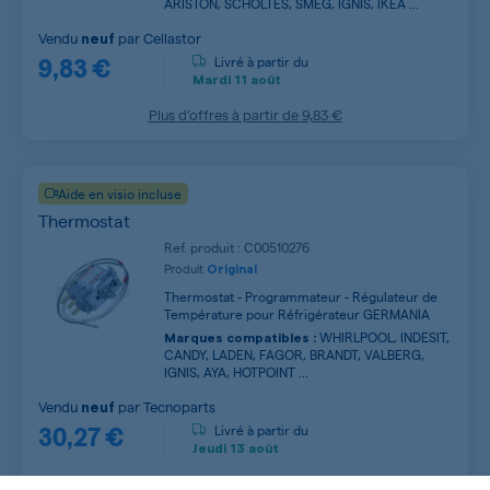
ARISTON, SCHOLTES, SMEG, IGNIS, IKEA ...
Vendu
par
Cellastor
neuf
9,83 €
Livré à partir du
Mardi
11 août
Plus d’offres à partir de
9,83 €
Aide en visio incluse
Thermostat
Ref. produit : C00510276
Produit
Original
Thermostat - Programmateur - Régulateur de
Température pour Réfrigérateur GERMANIA
WHIRLPOOL, INDESIT,
Marques compatibles :
CANDY, LADEN, FAGOR, BRANDT, VALBERG,
IGNIS, AYA, HOTPOINT ...
Vendu
par
Tecnoparts
neuf
30,27 €
Livré à partir du
Jeudi
13 août
Plus d’offres à partir de
30,27 €