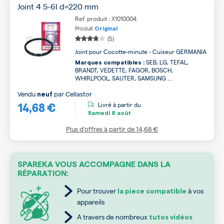
Joint 4 5-6l d=220 mm
Ref. produit : X1010004
Produit
Original
(5)
Joint pour Cocotte-minute - Cuiseur GERMANIA
SEB, LG, TEFAL,
Marques compatibles :
BRANDT, VEDETTE, FAGOR, BOSCH,
WHIRLPOOL, SAUTER, SAMSUNG ...
Vendu
par
Cellastor
neuf
14,68 €
Livré à partir du
Samedi
8 août
Plus d’offres à partir de
14,68 €
SPAREKA VOUS ACCOMPAGNE DANS LA
RÉPARATION:
Pour trouver
à vos
la piece compatible
appareils
A travers de nombreux
tutos vidéos