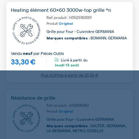
Heating élément 60x60 3000w-top grille *n
Ref. produit : H3525160001
Produit
Original
Grille pour Four - Cuisinière GERMANIA
BOMANN, GERMANIA
Marques compatibles :
Vendu
par
Pièces Outils
neuf
33,30 €
Livré à partir du
Jeudi
13 août
Plus d’offres à partir de
33,30 €
Résistance de grille
Ref. produit : AS0006082
Produit
Original
Grille pour Four - Cuisinière GERMANIA
SAUTER, GERMANIA,
Marques compatibles :
LA GERMANIA, METRO, SOGELUX