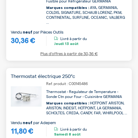
Fuslble pour Réfrigérateur GERMANIA
AYA, GERMANIA,
Marques compatibles :
COLDIS, SIGNATURE, SCHAUB LORENZ, PKM,
CONTINENTAL, SURFLINE, OCEANIC, VALBERG
...
Vendu
par
Pièces Outils
neuf
30,36 €
Livré à partir du
Jeudi
13 août
Plus d’offres à partir de
30,36 €
Thermostat électrique 250°c
Ref. produit : C00145486
Thermostat - Regulateur de Temperature -
Sonde Ctn pour Four - Cuisinière GERMANIA
HOTPOINT ARISTON,
Marques compatibles :
ARISTON, INDESIT, HOTPOINT, LA GERMANIA,
SCHOLTES, CREDA, CANDY, FAR, WHIRLPOOL ...
Vendu
par
Adepem
neuf
11,80 €
Livré à partir du
Samedi
8 août