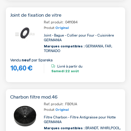
Joint de fixation de vitre
Ref. produit : 0411084
Produit
Original
Joint - Bague - Collier pour Four - Cuisinière
GERMANIA
GERMANIA, FAR,
Marques compatibles :
TORNADO
Vendu
par
Spareka
neuf
10,60 €
Livré à partir du
Samedi
22 août
Charbon filtre mod.46
Ref. produit : FB01UA
Produit
Original
Filtre Charbon - Filtre Antigraisse pour Hotte
GERMANIA
BRANDT, WHIRLPOOL,
Marques compatibles :