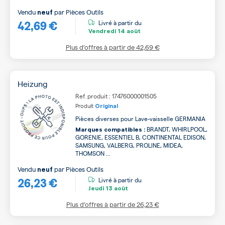
Vendu
par
Pièces Outils
neuf
42,69 €
Livré à partir du
Vendredi
14 août
Plus d’offres à partir de
42,69 €
Heizung
Ref. produit : 17476000001505
Produit
Original
Pièces diverses pour Lave-vaisselle GERMANIA
BRANDT, WHIRLPOOL,
Marques compatibles :
GORENJE, ESSENTIEL B, CONTINENTAL EDISON,
SAMSUNG, VALBERG, PROLINE, MIDEA,
THOMSON ...
Vendu
par
Pièces Outils
neuf
26,23 €
Livré à partir du
Jeudi
13 août
Plus d’offres à partir de
26,23 €