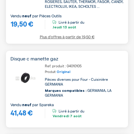
ROSIERES, SAUTER, THERMOR, FAGOR, CANDY,
ELECTROLUX, IKEA, SCHOLTES ...
Vendu
par
Pièces Outils
neuf
19,50 €
Livré à partir du
Jeudi
13 août
Plus d’offres à partir de
19,50 €
Disque c manette gaz
Ref. produit : 04010105
Produit
Original
Pièces diverses pour Four - Cuisinière
GERMANIA
GERMANIA, LA
Marques compatibles :
GERMANIA
Vendu
par
Spareka
neuf
41,48 €
Livré à partir du
Vendredi
7 août