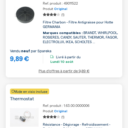
Ref. produit : 49011522
Produit
Original
(1)
Filtre Charbon - Filtre Antigraisse pour Hotte
GERMANIA
BRANDT, WHIRLPOOL,
Marques compatibles :
ROSIERES, CANDY, SAUTER, THERMOR, FAGOR,
ELECTROLUX, IKEA, SCHOLTES ...
Vendu
par
Spareka
neuf
9,89 €
Livré à partir du
Lundi
10 août
Plus d’offres à partir de
9,89 €
Aide en visio incluse
Thermostat
Ref. produit : 1.63.00.0000006
Produit
Original
(1)
Résistance - Dégivrage - Refroidissement -