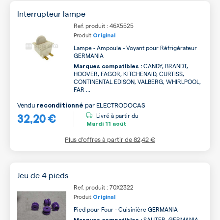
Interrupteur lampe
Ref. produit : 46X5525
Produit
Original
Lampe - Ampoule - Voyant pour Réfrigérateur
GERMANIA
CANDY, BRANDT,
Marques compatibles :
HOOVER, FAGOR, KITCHENAID, CURTISS,
CONTINENTAL EDISON, VALBERG, WHIRLPOOL,
FAR ...
Vendu
par
ELECTRODOCAS
reconditionné
32,20 €
Livré à partir du
Mardi
11 août
Plus d’offres à partir de
82,42 €
Jeu de 4 pieds
Ref. produit : 70X2322
Produit
Original
Pied pour Four - Cuisinière GERMANIA
SAUTER, GERMANIA,