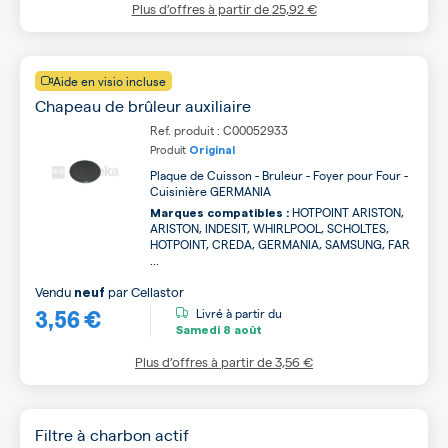
Plus d’offres à partir de
25,92 €
Aide en visio incluse
Chapeau de brûleur auxiliaire
Ref. produit : C00052933
Produit
Original
Plaque de Cuisson - Bruleur - Foyer pour Four -
Cuisinière GERMANIA
HOTPOINT ARISTON,
Marques compatibles :
ARISTON, INDESIT, WHIRLPOOL, SCHOLTES,
HOTPOINT, CREDA, GERMANIA, SAMSUNG, FAR
...
Vendu
par
Cellastor
neuf
3,56 €
Livré à partir du
Samedi
8 août
Plus d’offres à partir de
3,56 €
Filtre à charbon actif