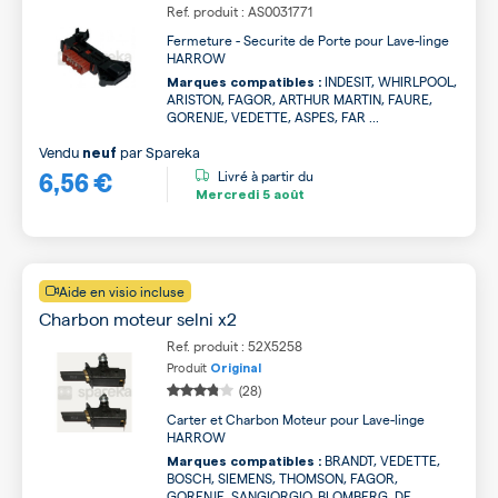
Ref. produit : AS0031771
Fermeture - Securite de Porte pour Lave-linge
HARROW
INDESIT, WHIRLPOOL,
Marques compatibles :
ARISTON, FAGOR, ARTHUR MARTIN, FAURE,
GORENJE, VEDETTE, ASPES, FAR ...
Vendu
par
Spareka
neuf
6,56 €
Livré à partir du
Mercredi
5 août
Aide en visio incluse
Charbon moteur selni x2
Ref. produit : 52X5258
Produit
Original
(28)
Carter et Charbon Moteur pour Lave-linge
HARROW
BRANDT, VEDETTE,
Marques compatibles :
BOSCH, SIEMENS, THOMSON, FAGOR,
GORENJE, SANGIORGIO, BLOMBERG, DE