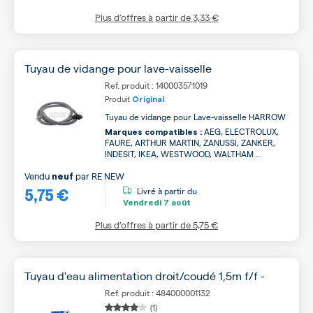
Plus d’offres à partir de
3,33 €
Tuyau de vidange pour lave-vaisselle
Ref. produit : 140003571019
Produit
Original
Tuyau de vidange pour Lave-vaisselle HARROW
AEG, ELECTROLUX,
Marques compatibles :
FAURE, ARTHUR MARTIN, ZANUSSI, ZANKER,
INDESIT, IKEA, WESTWOOD, WALTHAM ...
Vendu
par
RE NEW
neuf
5,75 €
Livré à partir du
Vendredi
7 août
Plus d’offres à partir de
5,75 €
Tuyau d'eau alimentation droit/coudé 1,5m f/f -
Ref. produit : 484000001132
(1)