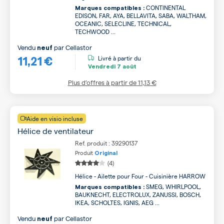
CONTINENTAL
Marques compatibles :
EDISON, FAR, AYA, BELLAVITA, SABA, WALTHAM,
OCEANIC, SELECLINE, TECHNICAL,
TECHWOOD ...
Vendu
par
Cellastor
neuf
11,21 €
Livré à partir du
Vendredi
7 août
Plus d’offres à partir de
11,13 €
Aide en visio incluse
Hélice de ventilateur
Ref. produit : 39290137
Produit
Original
(4)
Hélice - Ailette pour Four - Cuisinière HARROW
SMEG, WHIRLPOOL,
Marques compatibles :
BAUKNECHT, ELECTROLUX, ZANUSSI, BOSCH,
IKEA, SCHOLTES, IGNIS, AEG ...
Vendu
par
Cellastor
neuf