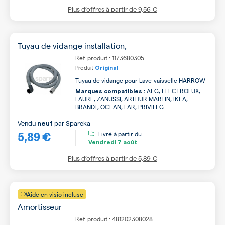
Plus d’offres à partir de
9,56 €
Tuyau de vidange installation,
Ref. produit : 1173680305
Produit
Original
Tuyau de vidange pour Lave-vaisselle HARROW
AEG, ELECTROLUX,
Marques compatibles :
FAURE, ZANUSSI, ARTHUR MARTIN, IKEA,
BRANDT, OCEAN, FAR, PRIVILEG ...
Vendu
par
Spareka
neuf
5,89 €
Livré à partir du
Vendredi
7 août
Plus d’offres à partir de
5,89 €
Aide en visio incluse
Amortisseur
Ref. produit : 481202308028