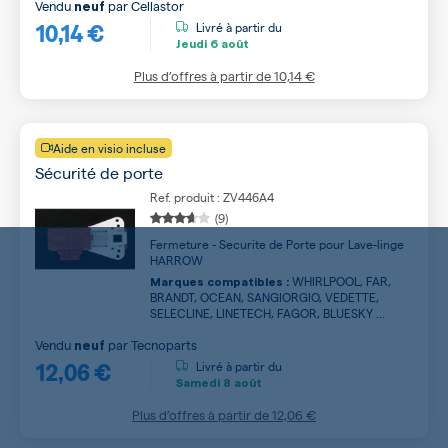
Vendu
par
Cellastor
neuf
10,14 €
Livré à partir du
Jeudi
6 août
Plus d’offres à partir de
10,14 €
Aide en visio incluse
Sécurité de porte
Ref. produit : ZV446A4
(9)
Fermeture - Securite de Porte pour Lave-linge
HARROW
WHIRLPOOL, FAR,
Marques compatibles :
BRANDT, OCEAN, SANGIORGIO, VEDETTE,
SELECLINE, LINETECH, FAGOR, BLUESKY ...
Vendu
par
Tecnoparts
neuf
12,06 €
Livré à partir du
Samedi
8 août
Plus d’offres à partir de
12,06 €