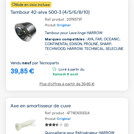
Aide en visio incluse
Tambour 42-alva 500-3 (4/5/6/8/10)
Ref. produit : 20785797
Produit
Original
Tambour pour Lave-linge HARROW
AYA, FAR, OCEANIC,
Marques compatibles :
CONTINENTAL EDISON, PROLINE, SHARP,
TECHWOOD, HARROW, TECHNICAL, SELECLINE
...
Vendu
par
Tecnoparts
neuf
39,85 €
Livré à partir du
Samedi
8 août
Plus d’offres à partir de
39,85 €
Axe en amortisseur de cuve
Ref. produit : 4774EN3002A
Produit
Original
(2)
Quincaillerie pour Réfrigérateur HARROW