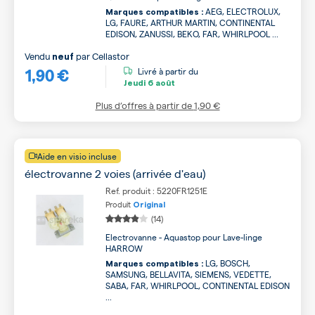
AEG, ELECTROLUX,
Marques compatibles :
LG, FAURE, ARTHUR MARTIN, CONTINENTAL
EDISON, ZANUSSI, BEKO, FAR, WHIRLPOOL ...
Vendu
par
Cellastor
neuf
1,90 €
Livré à partir du
Jeudi
6 août
Plus d’offres à partir de
1,90 €
Aide en visio incluse
électrovanne 2 voies (arrivée d'eau)
Ref. produit : 5220FR1251E
Produit
Original
(14)
Electrovanne - Aquastop pour Lave-linge
HARROW
LG, BOSCH,
Marques compatibles :
SAMSUNG, BELLAVITA, SIEMENS, VEDETTE,
SABA, FAR, WHIRLPOOL, CONTINENTAL EDISON
...