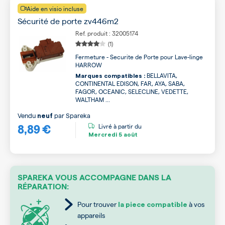
Aide en visio incluse
Sécurité de porte zv446m2
Ref. produit : 32005174
(1)
Fermeture - Securite de Porte pour Lave-linge
HARROW
BELLAVITA,
Marques compatibles :
CONTINENTAL EDISON, FAR, AYA, SABA,
FAGOR, OCEANIC, SELECLINE, VEDETTE,
WALTHAM ...
Vendu
par
Spareka
neuf
8,89 €
Livré à partir du
Mercredi
5 août
SPAREKA VOUS ACCOMPAGNE DANS LA
RÉPARATION:
Pour trouver
à vos
la piece compatible
appareils