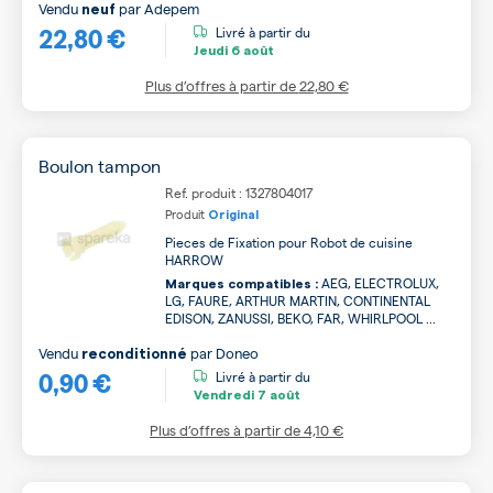
Vendu
par
Adepem
neuf
22,80 €
Livré à partir du
Jeudi
6 août
Plus d’offres à partir de
22,80 €
Boulon tampon
Ref. produit : 1327804017
Produit
Original
Pieces de Fixation pour Robot de cuisine
HARROW
AEG, ELECTROLUX,
Marques compatibles :
LG, FAURE, ARTHUR MARTIN, CONTINENTAL
EDISON, ZANUSSI, BEKO, FAR, WHIRLPOOL ...
Vendu
par
Doneo
reconditionné
0,90 €
Livré à partir du
Vendredi
7 août
Plus d’offres à partir de
4,10 €