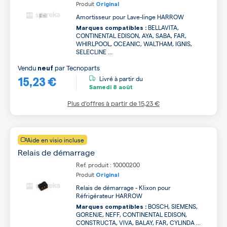
Produit
Original
Amortisseur pour Lave-linge HARROW
BELLAVITA,
Marques compatibles :
CONTINENTAL EDISON, AYA, SABA, FAR,
WHIRLPOOL, OCEANIC, WALTHAM, IGNIS,
SELECLINE ...
Vendu
par
Tecnoparts
neuf
15,23 €
Livré à partir du
Samedi
8 août
Plus d’offres à partir de
15,23 €
Aide en visio incluse
Relais de démarrage
Ref. produit : 10000200
Produit
Original
Relais de démarrage - Klixon pour
Réfrigérateur HARROW
BOSCH, SIEMENS,
Marques compatibles :
GORENJE, NEFF, CONTINENTAL EDISON,
CONSTRUCTA, VIVA, BALAY, FAR, CYLINDA ...