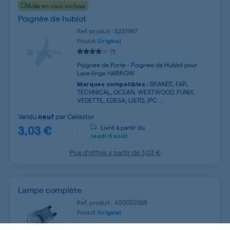
Aide en visio incluse
Poignée de hublot
Ref. produit : 52X1987
Produit
Original
(1)
Poignee de Porte - Poignee de Hublot pour
Lave-linge HARROW
BRANDT, FAR,
Marques compatibles :
TECHNICAL, OCEAN, WESTWOOD, FUNIX,
VEDETTE, EDESA, LISTO, JPC ...
Vendu
par
Cellastor
neuf
3,03 €
Livré à partir du
Jeudi
6 août
Plus d’offres à partir de
3,03 €
Lampe complète
Ref. produit : AS0032098
Produit
Original
Ampoule - Voyant pour Four - Cuisinière