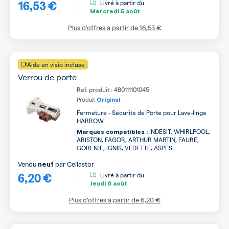
16,53 €
Livré à partir du
Mercredi
5 août
Plus d’offres à partir de
16,53 €
Aide en visio incluse
Verrou de porte
Ref. produit : 480111101045
Produit
Original
Fermeture - Securite de Porte pour Lave-linge
HARROW
INDESIT, WHIRLPOOL,
Marques compatibles :
ARISTON, FAGOR, ARTHUR MARTIN, FAURE,
GORENJE, IGNIS, VEDETTE, ASPES ...
Vendu
par
Cellastor
neuf
6,20 €
Livré à partir du
Jeudi
6 août
Plus d’offres à partir de
6,20 €