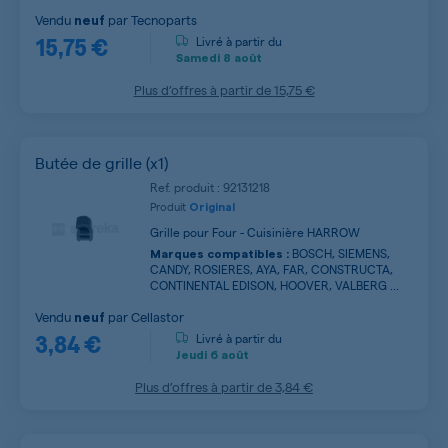
Vendu
par
Tecnoparts
neuf
15,75 €
Livré à partir du
Samedi
8 août
Plus d’offres à partir de
15,75 €
Butée de grille (x1)
Ref. produit : 92131218
Produit
Original
Grille pour Four - Cuisinière HARROW
BOSCH, SIEMENS,
Marques compatibles :
CANDY, ROSIERES, AYA, FAR, CONSTRUCTA,
CONTINENTAL EDISON, HOOVER, VALBERG ...
Vendu
par
Cellastor
neuf
3,84 €
Livré à partir du
Jeudi
6 août
Plus d’offres à partir de
3,84 €