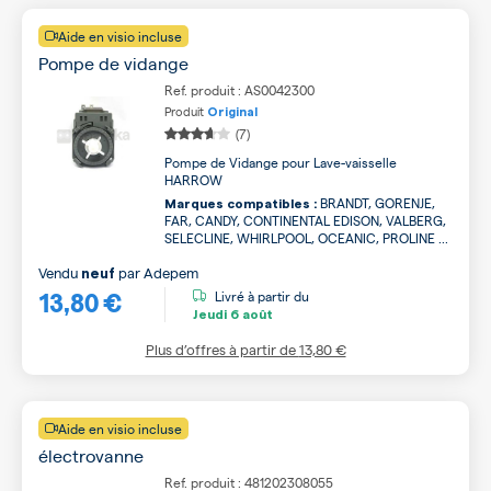
Aide en visio incluse
Pompe de vidange
Ref. produit : AS0042300
Produit
Original
(7)
Pompe de Vidange pour Lave-vaisselle
HARROW
BRANDT, GORENJE,
Marques compatibles :
FAR, CANDY, CONTINENTAL EDISON, VALBERG,
SELECLINE, WHIRLPOOL, OCEANIC, PROLINE ...
Vendu
par
Adepem
neuf
13,80 €
Livré à partir du
Jeudi
6 août
Plus d’offres à partir de
13,80 €
Aide en visio incluse
électrovanne
Ref. produit : 481202308055