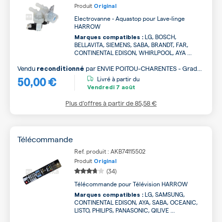
Produit
Original
Electrovanne - Aquastop pour Lave-linge
HARROW
LG, BOSCH,
Marques compatibles :
BELLAVITA, SIEMENS, SABA, BRANDT, FAR,
CONTINENTAL EDISON, WHIRLPOOL, AYA ...
Vendu
par
ENVIE POITOU-CHARENTES - Grade
reconditionné
50,00 €
A
Livré à partir du
Vendredi
7 août
Plus d’offres à partir de
85,58 €
Télécommande
Ref. produit : AKB74115502
Produit
Original
(34)
Télécommande pour Télévision HARROW
LG, SAMSUNG,
Marques compatibles :
CONTINENTAL EDISON, AYA, SABA, OCEANIC,
LISTO, PHILIPS, PANASONIC, QILIVE ...