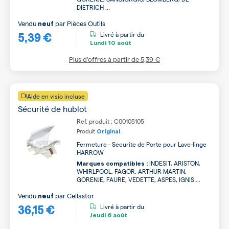
DIETRICH ...
Vendu
par
Pièces Outils
neuf
5,39 €
Livré à partir du
Lundi
10 août
Plus d’offres à partir de
5,39 €
Aide en visio incluse
Sécurité de hublot
Ref. produit : C00105105
Produit
Original
Fermeture - Securite de Porte pour Lave-linge
HARROW
INDESIT, ARISTON,
Marques compatibles :
WHIRLPOOL, FAGOR, ARTHUR MARTIN,
GORENJE, FAURE, VEDETTE, ASPES, IGNIS ...
Vendu
par
Cellastor
neuf
36,15 €
Livré à partir du
Jeudi
6 août