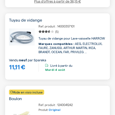
Plus d’offres à partir de
36,15 €
Tuyau de vidange
Ref. produit : 14000357101
(5)
Tuyau de vidange pour Lave-vaisselle HARROW
AEG, ELECTROLUX,
Marques compatibles :
FAURE, ZANUSSI, ARTHUR MARTIN, IKEA,
BRANDT, OCEAN, FAR, PRIVILEG ...
Vendu
par
Spareka
neuf
11,11 €
Livré à partir du
Mardi
4 août
Aide en visio incluse
Boulon
Ref. produit : 1240041242
Produit
Original