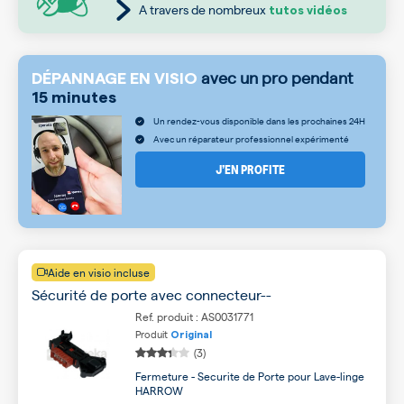
A travers de nombreux
tutos vidéos
avec un pro pendant
DÉPANNAGE EN VISIO
15 minutes
Un rendez-vous disponible dans les prochaines 24H
Avec un réparateur professionnel expérimenté
J’EN PROFITE
Aide en visio incluse
Sécurité de porte avec connecteur--
Ref. produit : AS0031771
Produit
Original
(3)
Fermeture - Securite de Porte pour Lave-linge
HARROW