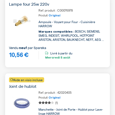
Lampe four 25w 220v
Ref. produit : C00076978
Produit
Original
Ampoule - Voyant pour Four - Cuisinière
HARROW
BOSCH, SIEMENS,
Marques compatibles :
SMEG, INDESIT, WHIRLPOOL, HOTPOINT
ARISTON, ARISTON, BAUKNECHT, NEFF, AEG ...
Vendu
par
Spareka
neuf
10,56 €
Livré à partir du
Mercredi
5 août
Aide en visio incluse
Joint de hublot
Ref. produit : 42020405
Produit
Original
(1)
Manchette - Joint de Porte - Hublot pour Lave-
linge HARROW