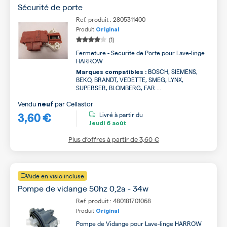
Sécurité de porte
Ref. produit : 2805311400
Produit
Original
(1)
Fermeture - Securite de Porte pour Lave-linge
HARROW
BOSCH, SIEMENS,
Marques compatibles :
BEKO, BRANDT, VEDETTE, SMEG, LYNX,
SUPERSER, BLOMBERG, FAR ...
Vendu
par
Cellastor
neuf
3,60 €
Livré à partir du
Jeudi
6 août
Plus d’offres à partir de
3,60 €
Aide en visio incluse
Pompe de vidange 50hz 0,2a - 34w
Ref. produit : 480181701068
Produit
Original
Pompe de Vidange pour Lave-linge HARROW