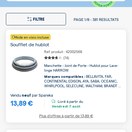
FILTRE
PAGE
1/8
-
381 RESULTATS
Aide en visio incluse
Soufflet de hublot
Ref. produit : 42002568
(74)
Manchette - Joint de Porte - Hublot pour Lave-
linge HARROW
BELLAVITA, FAR,
Marques compatibles :
CONTINENTAL EDISON, AYA, SABA, OCEANIC,
WHIRLPOOL, SELECLINE, WALTHAM, BRANDT ...
Vendu
par
Spareka
neuf
13,89 €
Livré à partir du
Vendredi
7 août
Plus d’offres à partir de
13,89 €