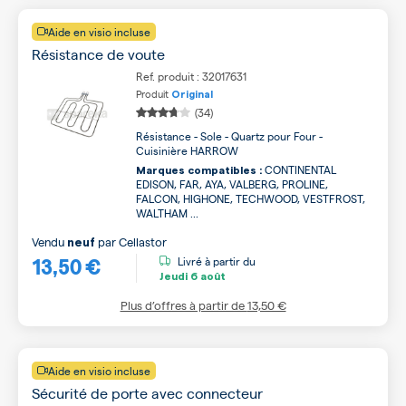
Aide en visio incluse
Résistance de voute
Ref. produit : 32017631
Produit
Original
(34)
Résistance - Sole - Quartz pour Four -
Cuisinière HARROW
CONTINENTAL
Marques compatibles :
EDISON, FAR, AYA, VALBERG, PROLINE,
FALCON, HIGHONE, TECHWOOD, VESTFROST,
WALTHAM ...
Vendu
par
Cellastor
neuf
13,50 €
Livré à partir du
Jeudi
6 août
Plus d’offres à partir de
13,50 €
Aide en visio incluse
Sécurité de porte avec connecteur