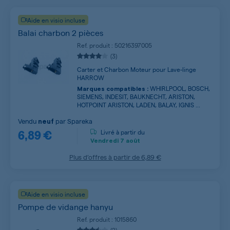
Aide en visio incluse
Balai charbon 2 pièces
Ref. produit : 50216397005
(3)
Carter et Charbon Moteur pour Lave-linge
HARROW
WHIRLPOOL, BOSCH,
Marques compatibles :
SIEMENS, INDESIT, BAUKNECHT, ARISTON,
HOTPOINT ARISTON, LADEN, BALAY, IGNIS ...
Vendu
par
Spareka
neuf
6,89 €
Livré à partir du
Vendredi
7 août
Plus d’offres à partir de
6,89 €
Aide en visio incluse
Pompe de vidange hanyu
Ref. produit : 1015860