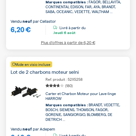
FAGOR, BELLAVITA,
Marques compatibles :
CONTINENTAL EDISON, FAR, AYA, BRANDT,
SABA, OCEANIC, VEDETTE, WALTHAM ...
Vendu
par
Cellastor
neuf
6,20 €
Livré à partir du
Jeudi
6 août
Plus d’offres à partir de
6,20 €
Aide en visio incluse
Lot de 2 charbons moteur selni
Ref. produit : 52X5258
(180)
Carter et Charbon Moteur pour Lave-linge
HARROW
BRANDT, VEDETTE,
Marques compatibles :
BOSCH, SIEMENS, THOMSON, FAGOR,
GORENJE, SANGIORGIO, BLOMBERG, DE
DIETRICH ...
Vendu
par
Adepem
neuf
Livré à partir du