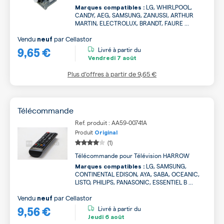
LG, WHIRLPOOL,
Marques compatibles :
CANDY, AEG, SAMSUNG, ZANUSSI, ARTHUR
MARTIN, ELECTROLUX, BRANDT, FAURE ...
Vendu
par
Cellastor
neuf
9,65 €
Livré à partir du
Vendredi
7 août
Plus d’offres à partir de
9,65 €
Télécommande
Ref. produit : AA59-00741A
Produit
Original
(1)
Télécommande pour Télévision HARROW
LG, SAMSUNG,
Marques compatibles :
CONTINENTAL EDISON, AYA, SABA, OCEANIC,
LISTO, PHILIPS, PANASONIC, ESSENTIEL B ...
Vendu
par
Cellastor
neuf
9,56 €
Livré à partir du
Jeudi
6 août