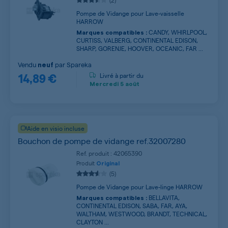
(2)
Pompe de Vidange pour Lave-vaisselle
HARROW
CANDY, WHIRLPOOL,
Marques compatibles :
CURTISS, VALBERG, CONTINENTAL EDISON,
SHARP, GORENJE, HOOVER, OCEANIC, FAR ...
Vendu
par
Spareka
neuf
14,89 €
Livré à partir du
Mercredi
5 août
Aide en visio incluse
Bouchon de pompe de vidange ref.32007280
Ref. produit : 42065390
Produit
Original
(5)
Pompe de Vidange pour Lave-linge HARROW
BELLAVITA,
Marques compatibles :
CONTINENTAL EDISON, SABA, FAR, AYA,
WALTHAM, WESTWOOD, BRANDT, TECHNICAL,
CLAYTON ...