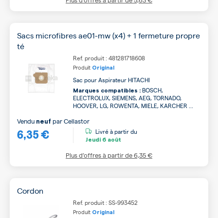
Sacs microfibres ae01-mw (x4) + 1 fermeture propre
té
Ref. produit : 481281718608
Produit
Original
Sac pour Aspirateur HITACHI
BOSCH,
Marques compatibles :
ELECTROLUX, SIEMENS, AEG, TORNADO,
HOOVER, LG, ROWENTA, MIELE, KARCHER ...
Vendu
par
Cellastor
neuf
6,35 €
Livré à partir du
Jeudi
6 août
Plus d’offres à partir de
6,35 €
Cordon
Ref. produit : SS-993452
Produit
Original