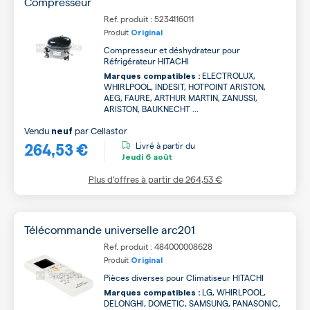
Compresseur
Ref. produit : 5234116011
Produit
Original
Compresseur et déshydrateur pour
Réfrigérateur HITACHI
ELECTROLUX,
Marques compatibles :
WHIRLPOOL, INDESIT, HOTPOINT ARISTON,
AEG, FAURE, ARTHUR MARTIN, ZANUSSI,
ARISTON, BAUKNECHT ...
Vendu
par
Cellastor
neuf
264,53 €
Livré à partir du
Jeudi
6 août
Plus d’offres à partir de
264,53 €
Télécommande universelle arc201
Ref. produit : 484000008628
Produit
Original
Pièces diverses pour Climatiseur HITACHI
LG, WHIRLPOOL,
Marques compatibles :
DELONGHI, DOMETIC, SAMSUNG, PANASONIC,