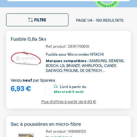
FILTRE
PAGE
1/4
-
190 RESULTATS
Fusible 0,8a 5kv
Ref. produit : DE91-70061A
Fusible pour Micro-ondes HITACHI
SAMSUNG, SIEMENS,
Marques compatibles :
BOSCH, LG, BRANDT, WHIRLPOOL, CANDY,
DAEWOO, PROLINE, DE DIETRICH ...
Vendu
par
Spareka
neuf
6,93 €
Livré à partir du
Mercredi
5 août
Plus d’offres à partir de
6,93 €
Sac à poussières en micro-fibre
Ref. produit : WB406120