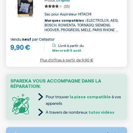
Produit
Original
(35)
Sac pour Aspirateur HITACHI
ELECTROLUX, AEG,
Marques compatibles :
BOSCH, ROWENTA, TORNADO, SIEMENS,
HOOVER, PROGRESS, MIELE, PARIS RHONE ...
Vendu
par
Cellastor
neuf
9,90 €
Livré à partir du
Mercredi
5 août
Plus d’offres à partir de
9,90 €
SPAREKA VOUS ACCOMPAGNE DANS LA
RÉPARATION:
Pour trouver
à vos
la piece compatible
appareils
A travers de nombreux
tutos vidéos