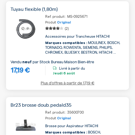
Tuyau flexible (1,80m)
Ref. produit : MS-0925671
Produit
Original
(2)
Accessoires pour Trancheuse HITACHI
MOULINEX, BOSCH,
Marques compatibles :
TORNADO, ROWENTA, SIEMENS, PHILIPS,
CHROMEX, BLUESKY, BESTRON, HITACHI ...
Vendu
par
Stock Bureau Maison Bien-être
neuf
17,19 €
Livré à partir du
Jeudi
6 août
Plus d’offres à partir de
17,19 €
Br23 brosse doub.pedald35
Ref. produit : 35600700
Produit
Original
Brosse pour Aspirateur HITACHI
BOSCH,
Marques compatibles :