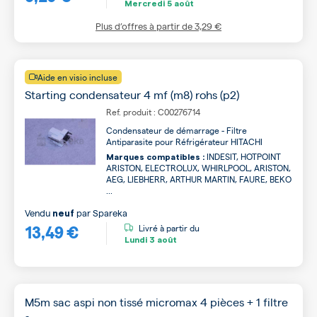
Mercredi
5 août
Plus d’offres à partir de
3,29 €
Aide en visio incluse
Starting condensateur 4 mf (m8) rohs (p2)
Ref. produit : C00276714
Condensateur de démarrage - Filtre
Antiparasite pour Réfrigérateur HITACHI
INDESIT, HOTPOINT
Marques compatibles :
ARISTON, ELECTROLUX, WHIRLPOOL, ARISTON,
AEG, LIEBHERR, ARTHUR MARTIN, FAURE, BEKO
...
Vendu
par
Spareka
neuf
13,49 €
Livré à partir du
Lundi
3 août
M5m sac aspi non tissé micromax 4 pièces + 1 filtre