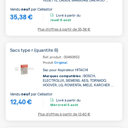
VEDETTE, LADEN, SAMSUNG, DAEWOO ...
Vendu
par
Cellastor
neuf
35,38 €
Livré à partir du
Jeudi
6 août
Plus d’offres à partir de
35,38 €
Sacs type r (quantite 8)
Ref. produit : 00460652
Produit
Original
Sac pour Aspirateur HITACHI
BOSCH,
Marques compatibles :
ELECTROLUX, SIEMENS, AEG, TORNADO,
HOOVER, LG, ROWENTA, MIELE, KARCHER ...
Vendu
par
Cellastor
neuf
12,40 €
Livré à partir du
Mercredi
5 août
Plus d’offres à partir de
12,40 €