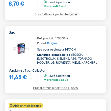
8,70 €
Livré à partir du
Mercredi
5 août
Plus d’offres à partir de
8,70 €
Sac
Ref. produit : 17003049
Produit
Original
Sac pour Aspirateur HITACHI
BOSCH,
Marques compatibles :
ELECTROLUX, SIEMENS, AEG, TORNADO,
HOOVER, LG, ROWENTA, MIELE, KARCHER ...
Vendu
par
Cellastor
neuf
11,45 €
Livré à partir du
Mercredi
5 août
Plus d’offres à partir de
11,45 €
Aide en visio incluse