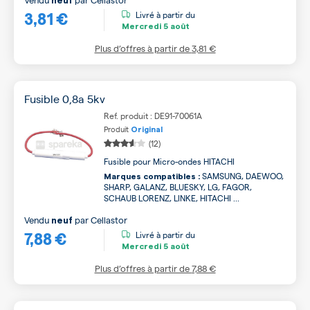
neuf
3,81 €
Livré à partir du
Mercredi
5 août
Plus d’offres à partir de
3,81 €
Fusible 0,8a 5kv
Ref. produit : DE91-70061A
Produit
Original
(12)
Fusible pour Micro-ondes HITACHI
SAMSUNG, DAEWOO,
Marques compatibles :
SHARP, GALANZ, BLUESKY, LG, FAGOR,
SCHAUB LORENZ, LINKE, HITACHI ...
Vendu
par
Cellastor
neuf
7,88 €
Livré à partir du
Mercredi
5 août
Plus d’offres à partir de
7,88 €