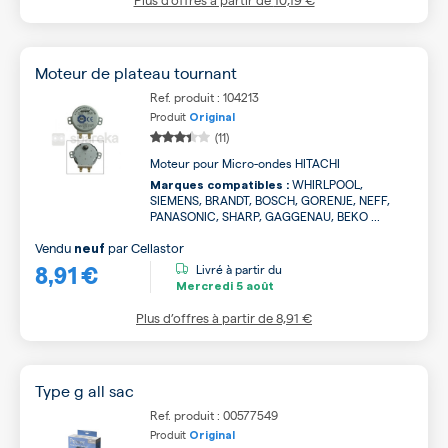
Moteur de plateau tournant
Ref. produit : 104213
Produit
Original
(11)
Moteur pour Micro-ondes HITACHI
WHIRLPOOL,
Marques compatibles :
SIEMENS, BRANDT, BOSCH, GORENJE, NEFF,
PANASONIC, SHARP, GAGGENAU, BEKO ...
Vendu
par
Cellastor
neuf
8,91 €
Livré à partir du
Mercredi
5 août
Plus d’offres à partir de
8,91 €
Type g all sac
Ref. produit : 00577549
Produit
Original