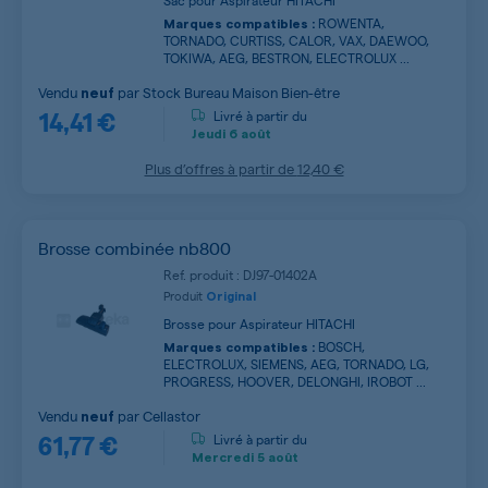
Sac pour Aspirateur HITACHI
ROWENTA,
Marques compatibles :
TORNADO, CURTISS, CALOR, VAX, DAEWOO,
TOKIWA, AEG, BESTRON, ELECTROLUX ...
Vendu
par
Stock Bureau Maison Bien-être
neuf
14,41 €
Livré à partir du
Jeudi
6 août
Plus d’offres à partir de
12,40 €
Brosse combinée nb800
Ref. produit : DJ97-01402A
Produit
Original
Brosse pour Aspirateur HITACHI
BOSCH,
Marques compatibles :
ELECTROLUX, SIEMENS, AEG, TORNADO, LG,
PROGRESS, HOOVER, DELONGHI, IROBOT ...
Vendu
par
Cellastor
neuf
61,77 €
Livré à partir du
Mercredi
5 août