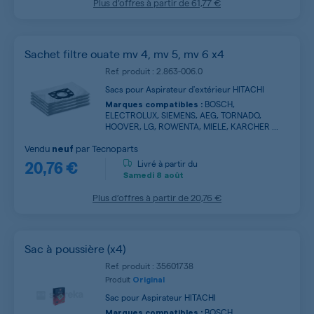
Plus d’offres à partir de
61,77 €
Sachet filtre ouate mv 4, mv 5, mv 6 x4
Ref. produit : 2.863-006.0
Sacs pour Aspirateur d'extérieur HITACHI
BOSCH,
Marques compatibles :
ELECTROLUX, SIEMENS, AEG, TORNADO,
HOOVER, LG, ROWENTA, MIELE, KARCHER ...
Vendu
par
Tecnoparts
neuf
20,76 €
Livré à partir du
Samedi
8 août
Plus d’offres à partir de
20,76 €
Sac à poussière (x4)
Ref. produit : 35601738
Produit
Original
Sac pour Aspirateur HITACHI
BOSCH,
Marques compatibles :