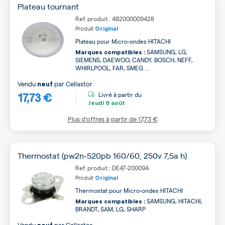
Plateau tournant
Ref. produit : 482000009428
Produit
Original
Plateau pour Micro-ondes HITACHI
SAMSUNG, LG,
Marques compatibles :
SIEMENS, DAEWOO, CANDY, BOSCH, NEFF,
WHIRLPOOL, FAR, SMEG ...
Vendu
par
Cellastor
neuf
17,73 €
Livré à partir du
Jeudi
6 août
Plus d’offres à partir de
17,73 €
Thermostat (pw2n-520pb 160/60, 250v 7,5a h)
Ref. produit : DE47-20009A
Produit
Original
Thermostat pour Micro-ondes HITACHI
SAMSUNG, HITACHI,
Marques compatibles :
BRANDT, SAM, LG, SHARP
Vendu
par
Cellastor