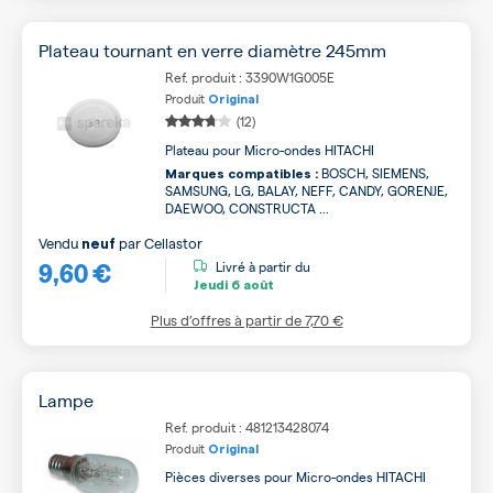
Plateau tournant en verre diamètre 245mm
Ref. produit : 3390W1G005E
Produit
Original
(12)
Plateau pour Micro-ondes HITACHI
BOSCH, SIEMENS,
Marques compatibles :
SAMSUNG, LG, BALAY, NEFF, CANDY, GORENJE,
DAEWOO, CONSTRUCTA ...
Vendu
par
Cellastor
neuf
9,60 €
Livré à partir du
Jeudi
6 août
Plus d’offres à partir de
7,70 €
Lampe
Ref. produit : 481213428074
Produit
Original
Pièces diverses pour Micro-ondes HITACHI