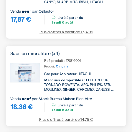
SANYO, SHARP, MITSUBISHI, HITACHI ...
Vendu
par
Cellastor
neuf
17,87 €
Livré à partir du
Jeudi
6 août
Plus d’offres à partir de
17,87 €
Sacs en microfibre (x4)
Ref. produit : ZR816001
Produit
Original
Sac pour Aspirateur HITACHI
ELECTROLUX,
Marques compatibles :
TORNADO, ROWENTA, AEG, PHILIPS, SEB,
MOULINEX, SINGER, CHROMEX, ZANUSSI ...
Vendu
par
Stock Bureau Maison Bien-être
neuf
18,36 €
Livré à partir du
Jeudi
6 août
Plus d’offres à partir de
14,75 €