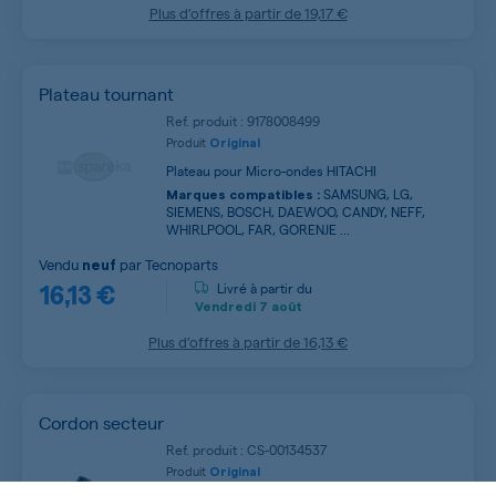
Plus d’offres à partir de
19,17 €
Plateau tournant
Ref. produit : 9178008499
Produit
Original
Plateau pour Micro-ondes HITACHI
SAMSUNG, LG,
Marques compatibles :
SIEMENS, BOSCH, DAEWOO, CANDY, NEFF,
WHIRLPOOL, FAR, GORENJE ...
Vendu
par
Tecnoparts
neuf
16,13 €
Livré à partir du
Vendredi
7 août
Plus d’offres à partir de
16,13 €
Cordon secteur
Ref. produit : CS-00134537
Produit
Original
(1)