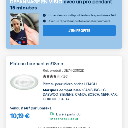
avec un pro pendant
DÉPANNAGE EN VISIO
15 minutes
Un rendez-vous disponible dans les prochaines 24H
Avec un réparateur professionnel expérimenté
J’EN PROFITE
Plateau tournant ø 318mm
Ref. produit : DE74-20102D
(126)
Plateau pour Micro-ondes HITACHI
SAMSUNG, LG,
Marques compatibles :
DAEWOO, SIEMENS, CANDY, BOSCH, NEFF, FAR,
GORENJE, BALAY ...
Vendu
par
Spareka
neuf
10,19 €
Livré à partir du
Mercredi
5 août
Plus d’offres à partir de
10,19 €