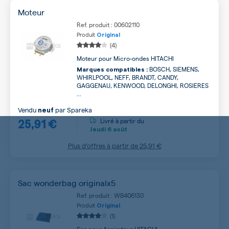
Moteur
Ref. produit : 00602110
Produit
Original
(4)
Moteur pour Micro-ondes HITACHI
BOSCH, SIEMENS,
Marques compatibles :
WHIRLPOOL, NEFF, BRANDT, CANDY,
GAGGENAU, KENWOOD, DELONGHI, ROSIERES
...
Vendu
par
Spareka
neuf
25,91 €
Livré à partir du
Jeudi
6 août
Plus d’offres à partir de
25,91 €
Sac wonderbag originalx5
Ref. produit : WB406130
Produit
Original
(1)