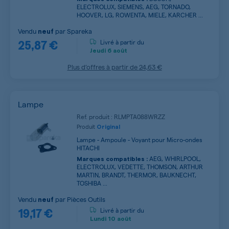
ELECTROLUX, SIEMENS, AEG, TORNADO,
HOOVER, LG, ROWENTA, MIELE, KARCHER ...
Vendu
par
Spareka
neuf
25,87 €
Livré à partir du
Jeudi
6 août
Plus d’offres à partir de
24,63 €
Lampe
Ref. produit : RLMPTA088WRZZ
Produit
Original
Lampe - Ampoule - Voyant pour Micro-ondes
HITACHI
AEG, WHIRLPOOL,
Marques compatibles :
ELECTROLUX, VEDETTE, THOMSON, ARTHUR
MARTIN, BRANDT, THERMOR, BAUKNECHT,
TOSHIBA ...
Vendu
par
Pièces Outils
neuf
19,17 €
Livré à partir du
Lundi
10 août