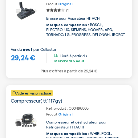
Produit
Original
(1)
Brosse pour Aspirateur HITACHI
BOSCH,
Marques compatibles :
ELECTROLUX, SIEMENS, HOOVER, AEG,
TORNADO, LG, PROGRESS, DELONGHI, IROBOT
...
Vendu
par
Cellastor
neuf
29,24 €
Livré à partir du
Mercredi
5 août
Plus d’offres à partir de
29,24 €
Aide en visio incluse
Compresseur( tt1117gy)
Ref. produit : C00496005
Produit
Original
Compresseur et déshydrateur pour
Réfrigérateur HITACHI
WHIRLPOOL,
Marques compatibles :