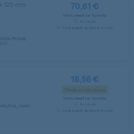
70,61 €
9 x 120 mm
Vendu
par
Spareka
neuf
En stock
Livré à partir du
Mardi
4 août
DISON, PROLINE,
STO ...
18,56 €
Aide en visio incluse
Vendu
par
Spareka
neuf
En stock
HIRLPOOL, CANDY,
Livré à partir du
Mardi
4 août