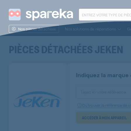
Nos solutions de réparations
Gu
Nos pièces détachées
PIÈCES DÉTACHÉES
JEKEN
Indiquez la marque 
Tapez ici votre référence
Où trouver la référence de vo
ACCÉDER À MON APPAREIL