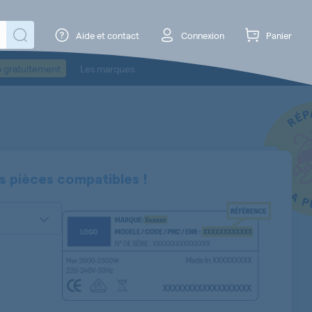
Aide et contact
Connexion
Panier
o gratuitement
Les marques
s pièces compatibles !