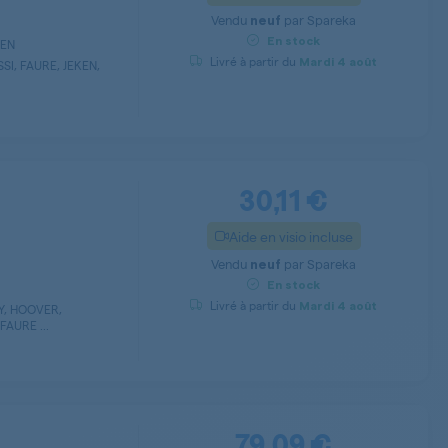
Vendu
par
Spareka
neuf
En stock
KEN
Livré à partir du
Mardi
4 août
I, FAURE, JEKEN,
30,11 €
Aide en visio incluse
Vendu
par
Spareka
neuf
En stock
Livré à partir du
Mardi
4 août
Y, HOOVER,
FAURE ...
79,09 €