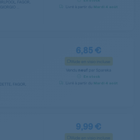
En stock
IRLPOOL, FAGOR,
Livré à partir du
IORGIO ...
Mardi
4 août
6,85 €
Aide en visio incluse
Vendu
par
Spareka
neuf
En stock
Livré à partir du
Mardi
4 août
EDETTE, FAGOR,
9,99 €
Aide en visio incluse