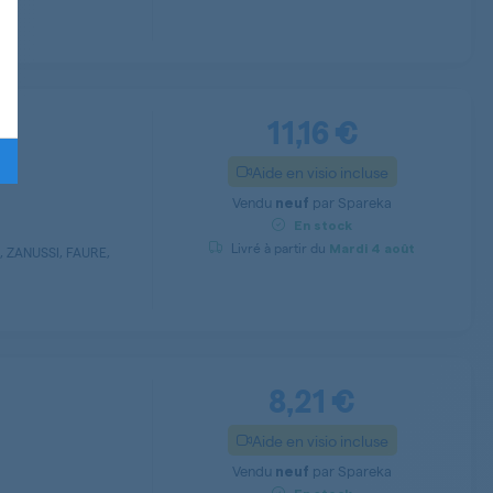
11,16 €
7
Aide en visio incluse
Vendu
par
Spareka
neuf
En stock
Livré à partir du
Mardi
4 août
 ZANUSSI, FAURE,
8,21 €
Aide en visio incluse
Vendu
par
Spareka
neuf