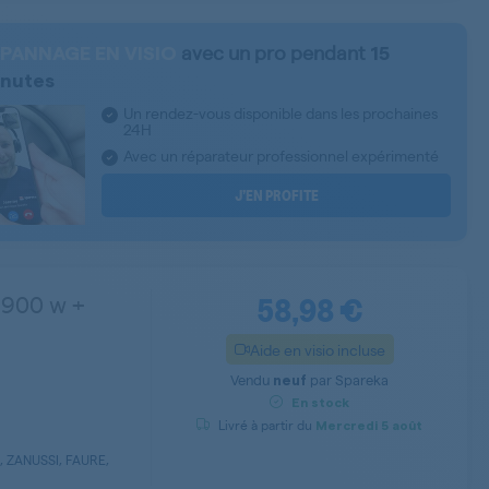
avec un pro pendant
PANNAGE EN VISIO
15
nutes
Un rendez-vous disponible dans les prochaines
24H
Avec un réparateur professionnel expérimenté
J’EN PROFITE
58,98 €
 900 w +
Aide en visio incluse
Vendu
par
Spareka
neuf
En stock
Livré à partir du
Mercredi
5 août
 ZANUSSI, FAURE,