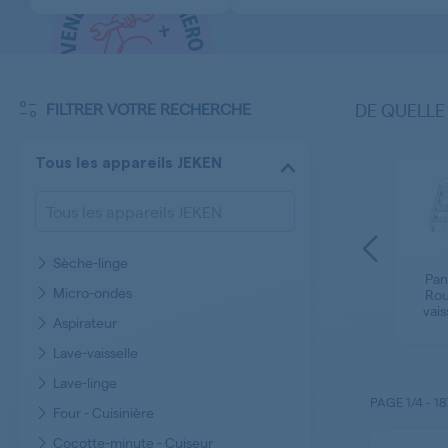
FILTRER VOTRE RECHERCHE
DE QUELLE
Tous les appareils JEKEN
Sèche-linge
e -
Adoucisseur - Pot à
Pan
Panier à couverts
Micro-ondes
our
sel Lave-vaisselle
Rou
Lave-vaisselle JEKEN
EKEN
JEKEN
vai
Aspirateur
Lave-vaisselle
Lave-linge
PAGE
1/4
-
18
Four - Cuisinière
Cocotte-minute - Cuiseur