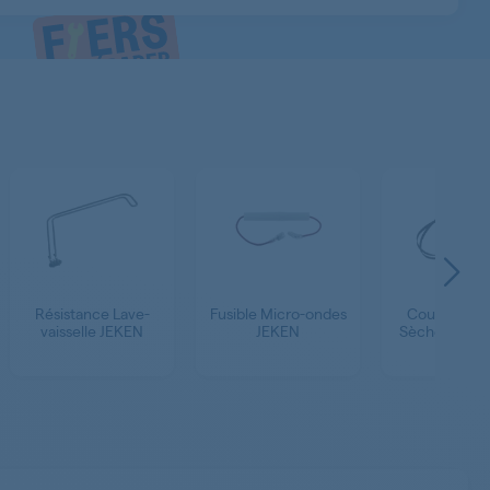
Résistance Lave-
Fusible Micro-ondes
Courroie - P
vaisselle JEKEN
JEKEN
Sèche-linge