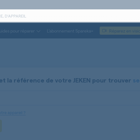
ides pour réparer
L’abonnement Spareka+
Réparez en visi
et la référence de votre
JEKEN
pour trouver
se
tre appareil ?