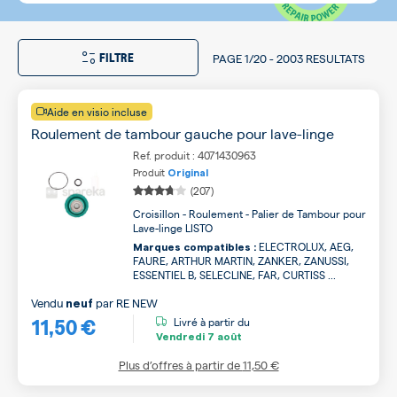
FILTRE
PAGE
1/20
-
2003 RESULTATS
Aide en visio incluse
Roulement de tambour gauche pour lave-linge
Ref. produit : 4071430963
Produit
Original
(207)
Croisillon - Roulement - Palier de Tambour pour
Lave-linge LISTO
ELECTROLUX, AEG,
Marques compatibles :
FAURE, ARTHUR MARTIN, ZANKER, ZANUSSI,
ESSENTIEL B, SELECLINE, FAR, CURTISS ...
Vendu
par
RE NEW
neuf
11,50 €
Livré à partir du
Vendredi
7 août
Plus d’offres à partir de
11,50 €