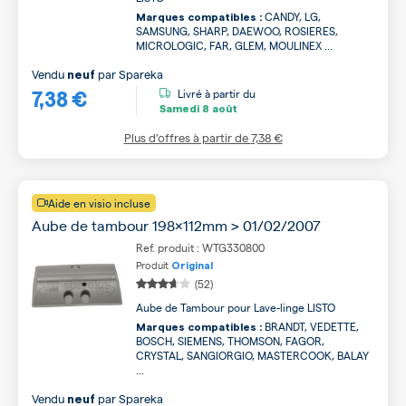
CANDY, LG,
Marques compatibles :
SAMSUNG, SHARP, DAEWOO, ROSIERES,
MICROLOGIC, FAR, GLEM, MOULINEX ...
Vendu
par
Spareka
neuf
7,38 €
Livré à partir du
Samedi
8 août
Plus d’offres à partir de
7,38 €
Aide en visio incluse
Aube de tambour 198x112mm > 01/02/2007
Ref. produit : WTG330800
Produit
Original
(52)
Aube de Tambour pour Lave-linge LISTO
BRANDT, VEDETTE,
Marques compatibles :
BOSCH, SIEMENS, THOMSON, FAGOR,
CRYSTAL, SANGIORGIO, MASTERCOOK, BALAY
...
Vendu
par
Spareka
neuf