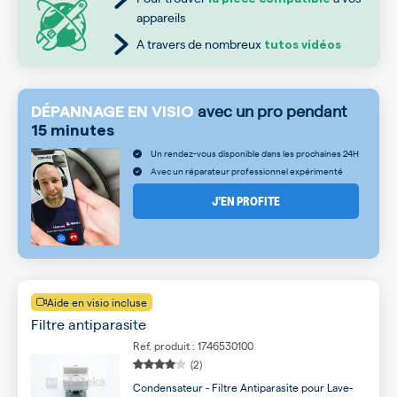
appareils
A travers de nombreux
tutos vidéos
avec un pro pendant
DÉPANNAGE EN VISIO
15 minutes
Un rendez-vous disponible dans les prochaines 24H
Avec un réparateur professionnel expérimenté
J’EN PROFITE
Aide en visio incluse
Filtre antiparasite
Ref. produit : 1746530100
(2)
Condensateur - Filtre Antiparasite pour Lave-