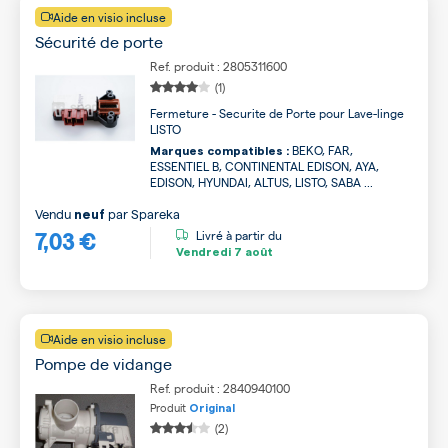
Aide en visio incluse
Sécurité de porte
Ref. produit : 2805311600
(1)
Fermeture - Securite de Porte pour Lave-linge
LISTO
BEKO, FAR,
Marques compatibles :
ESSENTIEL B, CONTINENTAL EDISON, AYA,
EDISON, HYUNDAI, ALTUS, LISTO, SABA ...
Vendu
par
Spareka
neuf
7,03 €
Livré à partir du
Vendredi
7 août
Aide en visio incluse
Pompe de vidange
Ref. produit : 2840940100
Produit
Original
(2)