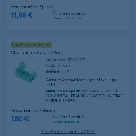
Vendu
par
Spareka
neuf
11,99 €
Livré à partir du
Vendredi
7 août
Aide en visio incluse
Charbon moteur (l24mf)
Ref. produit : 371202407
Produit
Original
(17)
Carter et Charbon Moteur pour Lave-linge
LISTO
BEKO, BLOMBERG,
Marques compatibles :
FAR, CRYSTAL, BRANDT, KENWOOD, LG, FRIAC,
BLUESKY, SINGER ...
Vendu
par
Adepem
neuf
7,80 €
Livré à partir du
Samedi
8 août
Plus d’offres à partir de
7,80 €