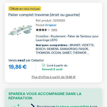
Aide en visio incluse
Palier complet traverse (droit ou gauche)
Ref. produit : 52X5020
Produit
Original
(190)
Croisillon - Roulement - Palier de Tambour pour
Lave-linge LISTO
BRANDT, VEDETTE,
Marques compatibles :
BOSCH, SIEMENS, SANGIORGIO, FAGOR,
THOMSON, OCEAN, SAMET, THERMOR ...
Vendu
par
Cellastor
neuf
19,86 €
Livré à partir du
Samedi
8 août
Plus d’offres à partir de
19,86 €
SPAREKA VOUS ACCOMPAGNE DANS LA
RÉPARATION:
Pour trouver
à vos
la piece compatible