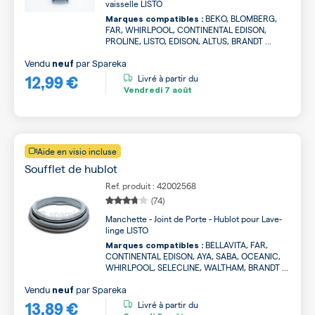
vaisselle LISTO
BEKO, BLOMBERG,
Marques compatibles :
FAR, WHIRLPOOL, CONTINENTAL EDISON,
PROLINE, LISTO, EDISON, ALTUS, BRANDT ...
Vendu
par
Spareka
neuf
12,99 €
Livré à partir du
Vendredi
7 août
Aide en visio incluse
Soufflet de hublot
Ref. produit : 42002568
(74)
Manchette - Joint de Porte - Hublot pour Lave-
linge LISTO
BELLAVITA, FAR,
Marques compatibles :
CONTINENTAL EDISON, AYA, SABA, OCEANIC,
WHIRLPOOL, SELECLINE, WALTHAM, BRANDT ...
Vendu
par
Spareka
neuf
13,89 €
Livré à partir du