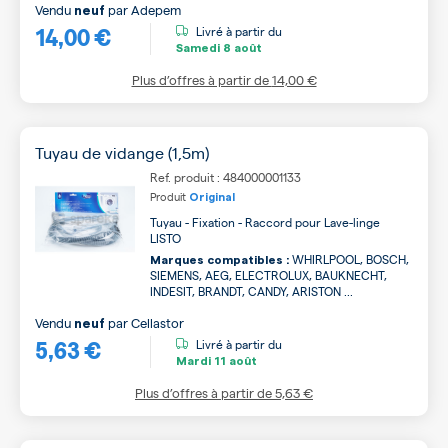
Vendu
par
Adepem
neuf
14,00 €
Livré à partir du
Samedi
8 août
Plus d’offres à partir de
14,00 €
Tuyau de vidange (1,5m)
Ref. produit : 484000001133
Produit
Original
Tuyau - Fixation - Raccord pour Lave-linge
LISTO
WHIRLPOOL, BOSCH,
Marques compatibles :
SIEMENS, AEG, ELECTROLUX, BAUKNECHT,
INDESIT, BRANDT, CANDY, ARISTON ...
Vendu
par
Cellastor
neuf
5,63 €
Livré à partir du
Mardi
11 août
Plus d’offres à partir de
5,63 €