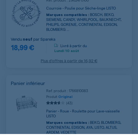
Ref. produit : 2962470100
Courroie - Poulie pour Sèche-linge LISTO
BOSCH, BEKO,
Marques compatibles :
SIEMENS, CANDY, WHIRLPOOL, BAUKNECHT,
PHILIPS, GORENJE, CONTINENTAL EDISON,
BLOMBERG ...
Vendu
par
Spareka
neuf
18,99 €
Livré à partir du
Lundi
10 août
Plus d’offres à partir de
16,92 €
Panier inférieur
Ref. produit : 1766810083
Produit
Original
(43)
Panier - Roue - Roulette pour Lave-vaisselle
LISTO
BEKO, BLOMBERG,
Marques compatibles :
CONTINENTAL EDISON, AYA, LISTO, ALTUS,
ARDEM, VEDETTE