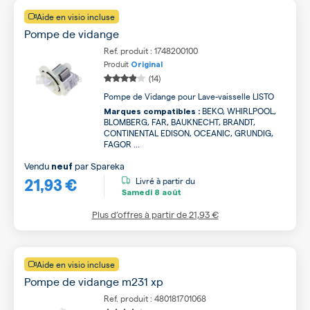
Aide en visio incluse
Pompe de vidange
Ref. produit : 1748200100
Produit
Original
(14)
Pompe de Vidange pour Lave-vaisselle LISTO
BEKO, WHIRLPOOL,
Marques compatibles :
BLOMBERG, FAR, BAUKNECHT, BRANDT,
CONTINENTAL EDISON, OCEANIC, GRUNDIG,
FAGOR ...
Vendu
par
Spareka
neuf
21,93 €
Livré à partir du
Samedi
8 août
Plus d’offres à partir de
21,93 €
Aide en visio incluse
Pompe de vidange m231 xp
Ref. produit : 480181701068