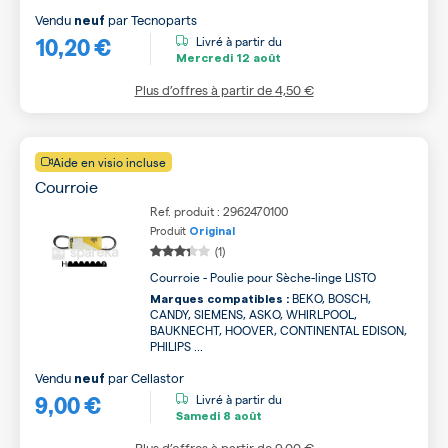
Vendu
par
Tecnoparts
neuf
10,20 €
Livré à partir du
Mercredi
12 août
Plus d’offres à partir de
4,50 €
Aide en visio incluse
Courroie
Ref. produit : 2962470100
Produit
Original
(1)
Courroie - Poulie pour Sèche-linge LISTO
BEKO, BOSCH,
Marques compatibles :
CANDY, SIEMENS, ASKO, WHIRLPOOL,
BAUKNECHT, HOOVER, CONTINENTAL EDISON,
PHILIPS ...
Vendu
par
Cellastor
neuf
9,00 €
Livré à partir du
Samedi
8 août
Plus d’offres à partir de
9,00 €