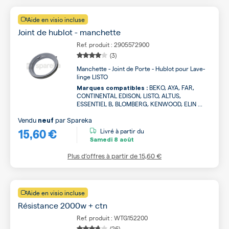
Aide en visio incluse
Joint de hublot - manchette
Ref. produit : 2905572900
(3)
Manchette - Joint de Porte - Hublot pour Lave-
linge LISTO
BEKO, AYA, FAR,
Marques compatibles :
CONTINENTAL EDISON, LISTO, ALTUS,
ESSENTIEL B, BLOMBERG, KENWOOD, ELIN ...
Vendu
par
Spareka
neuf
15,60 €
Livré à partir du
Samedi
8 août
Plus d’offres à partir de
15,60 €
Aide en visio incluse
Résistance 2000w + ctn
Ref. produit : WTG152200
(26)