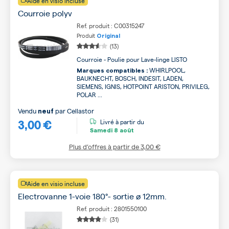
Aide en visio incluse
Courroie polyv
Ref. produit : C00315247
Produit
Original
(13)
Courroie - Poulie pour Lave-linge LISTO
WHIRLPOOL,
Marques compatibles :
BAUKNECHT, BOSCH, INDESIT, LADEN,
SIEMENS, IGNIS, HOTPOINT ARISTON, PRIVILEG,
POLAR ...
Vendu
par
Cellastor
neuf
3,00 €
Livré à partir du
Samedi
8 août
Plus d’offres à partir de
3,00 €
Aide en visio incluse
Electrovanne 1-voie 180°- sortie ø 12mm.
Ref. produit : 2801550100
(31)