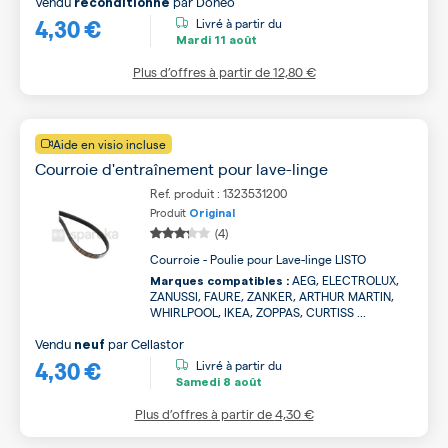
Vendu
par
Doneo
reconditionné
4,30 €
Livré à partir du
Mardi
11 août
Plus d’offres à partir de
12,80 €
Aide en visio incluse
Courroie d'entraînement pour lave-linge
Ref. produit : 1323531200
Produit
Original
(4)
Courroie - Poulie pour Lave-linge LISTO
AEG, ELECTROLUX,
Marques compatibles :
ZANUSSI, FAURE, ZANKER, ARTHUR MARTIN,
WHIRLPOOL, IKEA, ZOPPAS, CURTISS ...
Vendu
par
Cellastor
neuf
4,30 €
Livré à partir du
Samedi
8 août
Plus d’offres à partir de
4,30 €