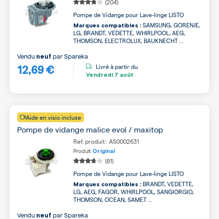
(204)
Pompe de Vidange pour Lave-linge LISTO
SAMSUNG, GORENJE,
Marques compatibles :
LG, BRANDT, VEDETTE, WHIRLPOOL, AEG,
THOMSON, ELECTROLUX, BAUKNECHT ...
Vendu
par
Spareka
neuf
12,69 €
Livré à partir du
Vendredi
7 août
Aide en visio incluse
Pompe de vidange malice evol / maxitop
Ref. produit : AS0002631
Produit
Original
(81)
Pompe de Vidange pour Lave-linge LISTO
BRANDT, VEDETTE,
Marques compatibles :
LG, AEG, FAGOR, WHIRLPOOL, SANGIORGIO,
THOMSON, OCEAN, SAMET ...
Vendu
par
Spareka
neuf