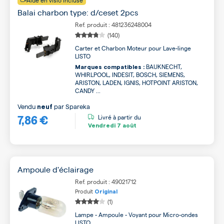
Aide en visio incluse
Balai charbon type: d/ceset 2pcs
Ref. produit : 481236248004
(140)
Carter et Charbon Moteur pour Lave-linge
LISTO
BAUKNECHT,
Marques compatibles :
WHIRLPOOL, INDESIT, BOSCH, SIEMENS,
ARISTON, LADEN, IGNIS, HOTPOINT ARISTON,
CANDY ...
Vendu
par
Spareka
neuf
7,86 €
Livré à partir du
Vendredi
7 août
Ampoule d'éclairage
Ref. produit : 49021712
Produit
Original
(1)
Lampe - Ampoule - Voyant pour Micro-ondes
LISTO