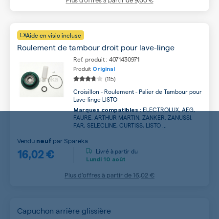
Aide en visio incluse
Roulement de tambour droit pour lave-linge
Ref. produit : 4071430971
Produit
Original
(115)
Croisillon - Roulement - Palier de Tambour pour
Lave-linge LISTO
ELECTROLUX, AEG,
Marques compatibles :
FAURE, ARTHUR MARTIN, ZANKER, ZANUSSI,
FAR, SELECLINE, CURTISS, LISTO ...
Vendu
par
Spareka
neuf
16,02 €
Livré à partir du
Lundi
10 août
Plus d’offres à partir de
16,02 €
Capuchon arrière glissière