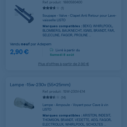
Ref. produit : 1880580400
(1)
Soupape - Valve - Clapet Anti Retour pour Lave-
vaisselle LISTO
BEKO, WHIRLPOOL,
Marques compatibles :
BLOMBERG, BAUKNECHT, IGNIS, BRANDT, FAR,
SELECLINE, FAGOR, PROLINE ...
Vendu
par
Adepem
neuf
2,90 €
Livré à partir du
Samedi
8 août
Plus d’offres à partir de
2,90 €
Lampe -15w-230v (55x25mm)
Ref. produit : 15W-230V-E14
(14)
Lampe - Ampoule - Voyant pour Cave à vin
LISTO
ARISTON, INDESIT,
Marques compatibles :
THOMSON, BRANDT, VEDETTE, AEG, FAGOR,
ELECTROLUX, WHIRLPOOL, SCHOLTES ...