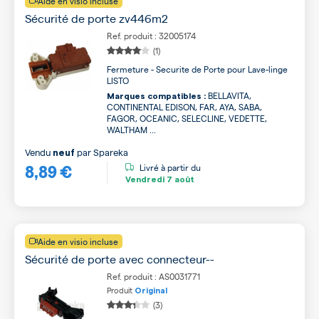
Aide en visio incluse
Sécurité de porte zv446m2
Ref. produit : 32005174
(1)
Fermeture - Securite de Porte pour Lave-linge
LISTO
BELLAVITA,
Marques compatibles :
CONTINENTAL EDISON, FAR, AYA, SABA,
FAGOR, OCEANIC, SELECLINE, VEDETTE,
WALTHAM ...
Vendu
par
Spareka
neuf
8,89 €
Livré à partir du
Vendredi
7 août
Aide en visio incluse
Sécurité de porte avec connecteur--
Ref. produit : AS0031771
Produit
Original
(3)