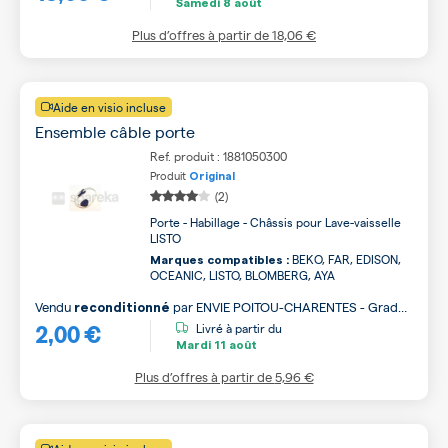
Samedi
8 août
Plus d’offres à partir de
18,06 €
Aide en visio incluse
Ensemble câble porte
Ref. produit : 1881050300
Produit
Original
(2)
Porte - Habillage - Châssis pour Lave-vaisselle
LISTO
BEKO, FAR, EDISON,
Marques compatibles :
OCEANIC, LISTO, BLOMBERG, AYA
Vendu
par
ENVIE POITOU-CHARENTES - Grade
reconditionné
2,00 €
B
Livré à partir du
Mardi
11 août
Plus d’offres à partir de
5,96 €