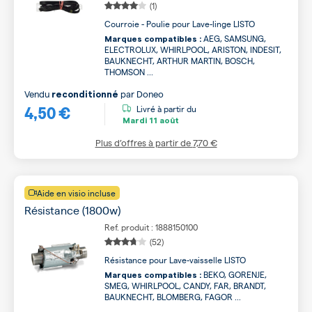
(1)
Courroie - Poulie pour Lave-linge LISTO
AEG, SAMSUNG,
Marques compatibles :
ELECTROLUX, WHIRLPOOL, ARISTON, INDESIT,
BAUKNECHT, ARTHUR MARTIN, BOSCH,
THOMSON ...
Vendu
par
Doneo
reconditionné
4,50 €
Livré à partir du
Mardi
11 août
Plus d’offres à partir de
7,70 €
Aide en visio incluse
Résistance (1800w)
Ref. produit : 1888150100
(52)
Résistance pour Lave-vaisselle LISTO
BEKO, GORENJE,
Marques compatibles :
SMEG, WHIRLPOOL, CANDY, FAR, BRANDT,
BAUKNECHT, BLOMBERG, FAGOR ...