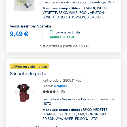
Electrovanne - Aquastop pour Lave-linge LISTO
BRANDT, INDESIT,
Marques compatibles :
VEDETTE, BEKO, WHIRLPOOL, ARISTON,
BOSCH, FAGOR, THOMSON, SIEMENS ...
Vendu
par
Spareka
neuf
9,49 €
Livré à partir du
Samedi
8 août
Plus d’offres à partir de
7,30 €
Aide en visio incluse
Sécurité de porte
Ref. produit : 2805311700
Produit
Original
(3)
Fermeture - Securite de Porte pour Lave-linge
LISTO
BEKO, VEDETTE,
Marques compatibles :
BRANDT, ESSENTIEL B, FAR, CONTINENTAL
EDISON, AYA, HAIER, EDISON, LISTO ...