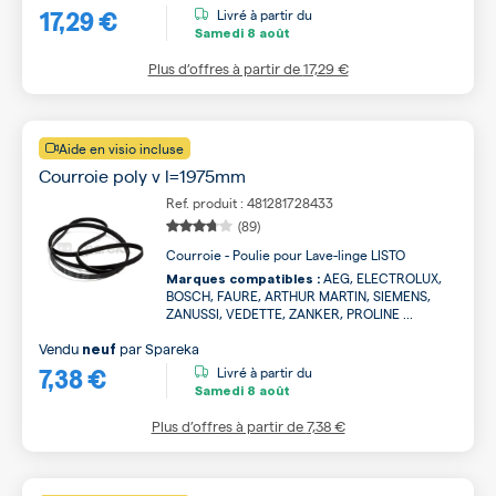
17,29 €
Livré à partir du
Samedi
8 août
Plus d’offres à partir de
17,29 €
Aide en visio incluse
Courroie poly v l=1975mm
Ref. produit : 481281728433
(89)
Courroie - Poulie pour Lave-linge LISTO
AEG, ELECTROLUX,
Marques compatibles :
BOSCH, FAURE, ARTHUR MARTIN, SIEMENS,
ZANUSSI, VEDETTE, ZANKER, PROLINE ...
Vendu
par
Spareka
neuf
7,38 €
Livré à partir du
Samedi
8 août
Plus d’offres à partir de
7,38 €