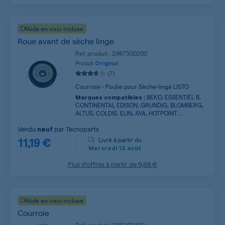
Aide en visio incluse
Roue avant de sèche linge
Ref. produit : 2987300200
Produit
Original
(7)
Courroie - Poulie pour Sèche-linge LISTO
BEKO, ESSENTIEL B,
Marques compatibles :
CONTINENTAL EDISON, GRUNDIG, BLOMBERG,
ALTUS, COLDIS, ELIN, AYA, HOTPOINT ...
Vendu
par
Tecnoparts
neuf
11,19 €
Livré à partir du
Mercredi
12 août
Plus d’offres à partir de
9,68 €
Aide en visio incluse
Courroie