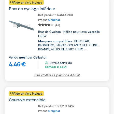
Aide en visio incluse
Bras de cyclage inférieur
Ref. produit : 1746100300
Produit
Original
(43)
Bras de Cyclage - Hélice pour Lave-vaisselle
LISTO
BEKO, FAR,
Marques compatibles :
BLOMBERG, FAGOR, OCEANIC, SELECLINE,
BRANDT, ALTUS, BLUESKY, LISTO ...
Vendu
par
Cellastor
neuf
4,46 €
Livré à partir du
Samedi
8 août
Plus d’offres à partir de
4,46 €
Aide en visio incluse
Courroie extencible
Ref. produit : 6602-001497
Produit
Original