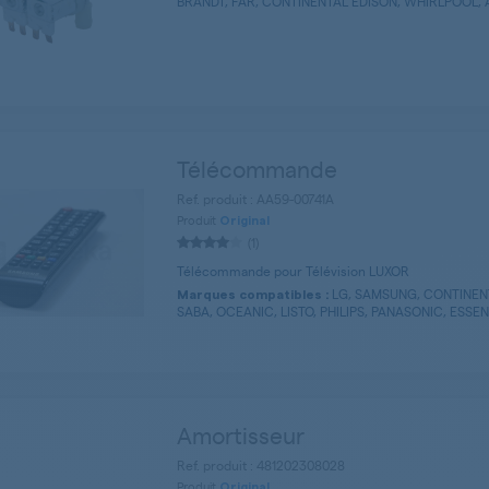
BRANDT, FAR, CONTINENTAL EDISON, WHIRLPOOL, AY
Télécommande
Ref. produit : AA59-00741A
Produit
Original
(1)
Télécommande pour Télévision LUXOR
LG, SAMSUNG, CONTINENT
Marques compatibles :
SABA, OCEANIC, LISTO, PHILIPS, PANASONIC, ESSENTI
Amortisseur
Ref. produit : 481202308028
Produit
Original