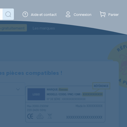
Aide et contact
Connexion
Panier
o gratuitement
Les marques
es pièces compatibles !