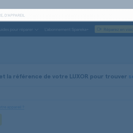
ides pour réparer
L’abonnement Spareka+
Réparez en visi
et la référence de votre
LUXOR
pour trouver
s
tre appareil ?