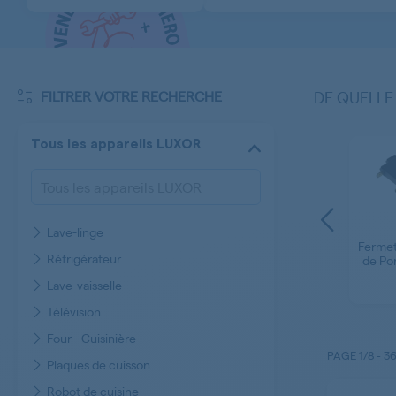
FILTRER VOTRE RECHERCHE
DE QUELLE
Tous les appareils LUXOR
Lave-linge
te -
Ampoule - Voyant
Fermet
Pièces diverses
Réfrigérateur
Four - Cuisinière
de Por
Télévision LUXOR
UXOR
LUXOR
Lave-vaisselle
Télévision
Four - Cuisinière
PAGE
1/8
-
3
Plaques de cuisson
Robot de cuisine