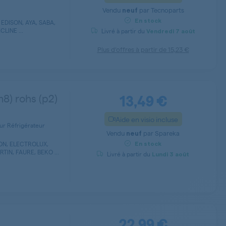
Vendu
par
Tecnoparts
neuf
En stock
EDISON, AYA, SABA,
LINE ...
Livré à partir du
Vendredi
7 août
Plus d’offres à partir de
15,23 €
13,49 €
8) rohs (p2)
Aide en visio incluse
ur Réfrigérateur
Vendu
par
Spareka
neuf
TON, ELECTROLUX,
En stock
IN, FAURE, BEKO ...
Livré à partir du
Lundi
3 août
22,99 €