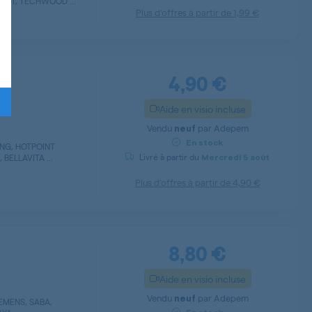
NDT, TECHWOOD ...
Plus d’offres à partir de
1,99 €
4,90 €
Aide en visio incluse
Vendu
par
Adepem
neuf
En stock
UNG, HOTPOINT
Livré à partir du
BELLAVITA ...
Mercredi
5 août
Plus d’offres à partir de
4,90 €
8,80 €
Aide en visio incluse
Vendu
par
Adepem
neuf
IEMENS, SABA,