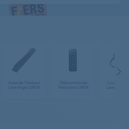
Aube de Tambour
Télécommande
Courroie - P
Lave-linge LUXOR
Télévision LUXOR
Lave-linge 