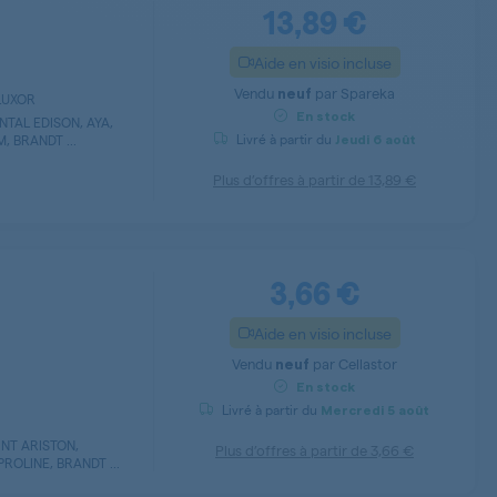
13,89 €
Aide en visio incluse
Vendu
par
Spareka
neuf
 LUXOR
En stock
NTAL EDISON, AYA,
Livré à partir du
 BRANDT ...
Jeudi
6 août
Plus d’offres à partir de
13,89 €
3,66 €
Aide en visio incluse
Vendu
par
Cellastor
neuf
En stock
Livré à partir du
Mercredi
5 août
INT ARISTON,
Plus d’offres à partir de
3,66 €
ROLINE, BRANDT ...