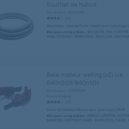
Soufflet de hublot
Ref. produit : 42002568
(74)
Manchette - Joint de Porte - Hublot pour Lave-linge
BELLAVITA, FAR, CONTINE
Marques compatibles :
SABA, OCEANIC, WHIRLPOOL, SELECLINE, WALTHAM,
Balai moteur welling (x2).ice
940n2i01/940n1i01
Ref. produit : C00196539
Produit
Original
(34)
Carter et Charbon Moteur pour Lave-linge LUXOR
INDESIT, ARISTON, HOTPO
Marques compatibles :
SAMSUNG, HOTPOINT, HAIER, WHIRLPOOL, CANDY, P