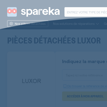
Nos solutions de réparations
Gu
Nos pièces détachées
PIÈCES DÉTACHÉES
LUXOR
Indiquez la marque 
Tapez ici votre référence
Où trouver la référence de vo
ACCÉDER À MON APPAREIL