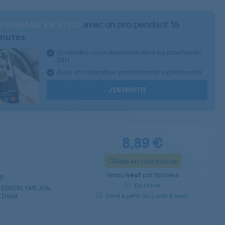
avec un pro pendant
PANNAGE EN VISIO
15
nutes
Un rendez-vous disponible dans les prochaines
24H
Avec un réparateur professionnel expérimenté
J’EN PROFITE
8,89 €
Aide en visio incluse
Vendu
par
Spareka
neuf
OR
En stock
EDISON, FAR, AYA,
Livré à partir du
THAM ...
Lundi
3 août