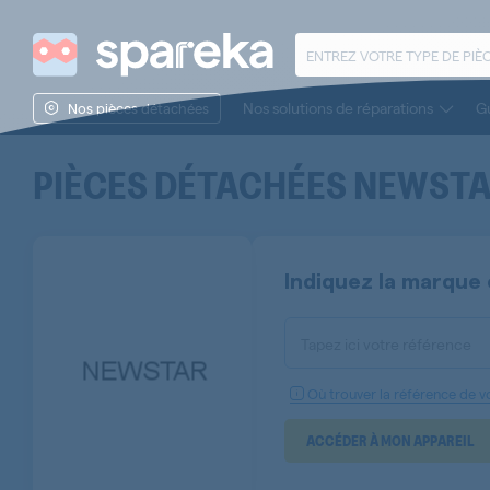
Nos solutions de réparations
Gu
Nos pièces détachées
PIÈCES DÉTACHÉES
NEWST
Indiquez la marque 
Tapez ici votre référence
Où trouver la référence de vo
ACCÉDER À MON APPAREIL