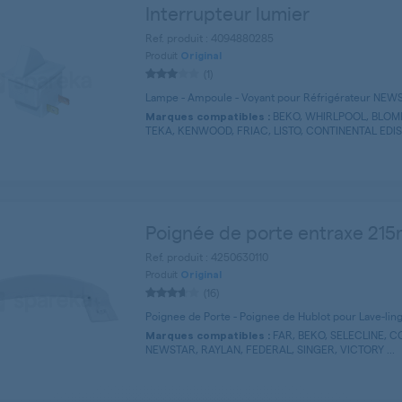
Interrupteur lumier
Ref. produit : 4094880285
Produit
Original
(1)
Lampe - Ampoule - Voyant pour Réfrigérateur NEW
BEKO, WHIRLPOOL, BLOMB
Marques compatibles :
TEKA, KENWOOD, FRIAC, LISTO, CONTINENTAL EDISO
Poignée de porte entraxe 2
Ref. produit : 4250630110
Produit
Original
(16)
Poignee de Porte - Poignee de Hublot pour Lave-l
FAR, BEKO, SELECLINE, C
Marques compatibles :
NEWSTAR, RAYLAN, FEDERAL, SINGER, VICTORY ...