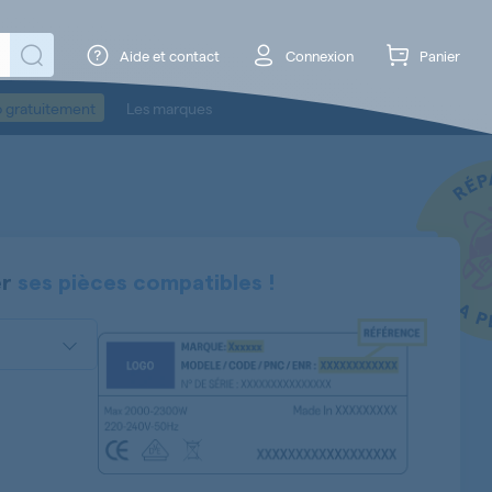
Aide et contact
Connexion
Panier
o gratuitement
Les marques
er
ses pièces compatibles !