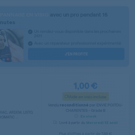
avec un pro pendant
PANNAGE EN VISIO
15
nutes
Un rendez-vous disponible dans les prochaines
24H
Avec un réparateur professionnel expérimenté
J’EN PROFITE
1,00 €
Aide en visio incluse
Vendu
par
ENVIE POITOU-
reconditionné
CHARENTES - Grade B
IAC, ARDEM, LISTO,
OMATIC ...
En stock
Livré à partir du
Mercredi
12 août
Plus d’offres à partir de
7,88 €