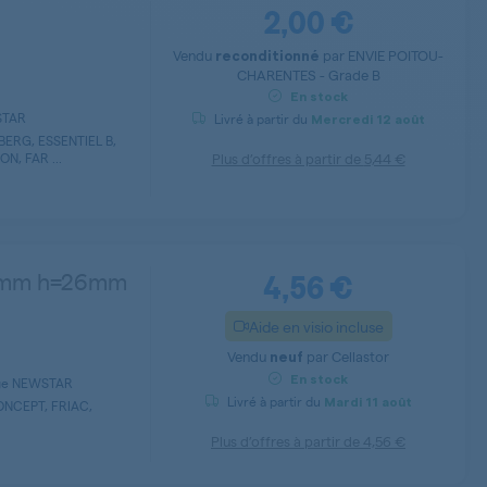
2,00 €
Vendu
par
ENVIE POITOU-
reconditionné
CHARENTES - Grade B
En stock
STAR
Livré à partir du
Mercredi
12 août
ERG, ESSENTIEL B,
N, FAR ...
Plus d’offres à partir de
5,44 €
4,56 €
15mm h=26mm
Aide en visio incluse
Vendu
par
Cellastor
neuf
En stock
inge NEWSTAR
Livré à partir du
Mardi
11 août
ONCEPT, FRIAC,
Plus d’offres à partir de
4,56 €