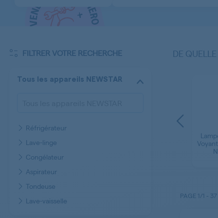
FILTRER VOTRE RECHERCHE
DE QUELLE
Tous les appareils NEWSTAR
Réfrigérateur
et
Guide Glissiere
Lampe
r
Lames - Couteaux
Lave-linge
Réfrigérateur
Voyant
r
Tondeuse NEWSTAR
NEWSTAR
N
Congélateur
Aspirateur
Tondeuse
PAGE
1/1
-
37
Lave-vaisselle