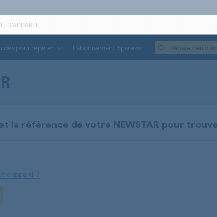
ides pour réparer
L’abonnement Spareka+
Réparez en visi
AR
et la référence de votre
NEWSTAR
pour trouv
tre appareil ?