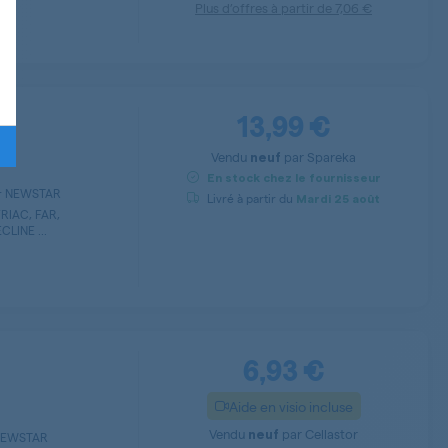
Plus d’offres à partir de
7,06 €
13,99 €
Vendu
par
Spareka
neuf
En stock chez le fournisseur
ur NEWSTAR
Livré à partir du
Mardi
25 août
RIAC, FAR,
LINE ...
6,93 €
Aide en visio incluse
Vendu
par
Cellastor
neuf
 NEWSTAR