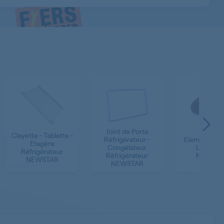
Joint de Porte
Clayette - Tablette -
Réfrigérateur -
Elements de
Etagère
Congélateur
Lave-lin
Réfrigérateur
Réfrigérateur
NEWSTA
NEWSTAR
NEWSTAR