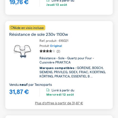
19,76 €
Livré à partir du
Jeudi
13 août
Aide en visio incluse
Résistance de sole 230v 1100w
Ref. produit : 616021
Produit
Original
(2)
Résistance - Sole - Quartz pour Four -
Cuisinière PRAKTICA
GORENJE, BOSCH,
Marques compatibles :
SIEMENS, PRIVILEG, SIDEX, FRIAC, KOERTING,
KÖRTING, PRAKTICA, ESSENTIEL B ...
Vendu
par
Tecnoparts
neuf
31,87 €
Livré à partir du
Mercredi
12 août
Plus d’offres à partir de
31,87 €