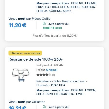
GORENJE, HISENSE,
Marques compatibles :
PRIVILEG, FRIAC, SIDEX, BOSCH, PRAKTICA,
ELINLUX, KÖRTING, ASKO ...
Vendu
par
Pièces Outils
neuf
11,20 €
Livré à partir du
Jeudi
13 août
Plus d’offres à partir de
11,20 €
Aide en visio incluse
Résistance de sole 1100w 230v
Ref. produit : 606417
Produit
Original
(1)
Résistance - Sole - Quartz pour Four -
Cuisinière PRAKTICA
GORENJE, FORON,
Marques compatibles :
SIDEX, PRIVILEG, PRAKTICA, JUWEL
Vendu
par
Cellastor
neuf
16,21 €
Livré à partir du