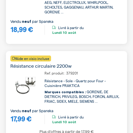
AEG, NEFF, ELECTROLUX, WHIRLPOOL,
SCHOLTES, GAGGENAU, ARTHUR MARTIN,
GORENJE ...
Vendu
par
Spareka
neuf
18,99 €
Livré à partir du
Lundi
10 août
Aide en visio incluse
Résistance circulaire 2200w
Ref. produit : 379201
Résistance - Sole - Quartz pour Four -
Cuisinière PRAKTICA
GORENJE, DE
Marques compatibles :
DIETRICH, PRIVILEG, BOSCH, FORON, AIRLUX,
FRIAC, SIDEX, MIELE, SIEMENS ...
Vendu
par
Spareka
neuf
17,99 €
Livré à partir du
Lundi
10 août
Plus d’offres à partir de
17,99 €