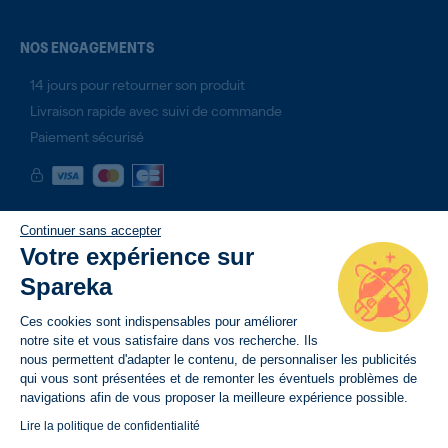
NOS ENGAGEMENTS
14 jours pour retourner son produit
Livraison rapide avec suivi de commande
Paiement sécurisé
Continuer sans accepter
Votre expérience sur
Spareka
Ces cookies sont indispensables pour améliorer
notre site et vous satisfaire dans vos recherche. Ils
nous permettent d'adapter le contenu, de personnaliser les publicités
qui vous sont présentées et de remonter les éventuels problèmes de
navigations afin de vous proposer la meilleure expérience possible.
Lire la politique de confidentialité