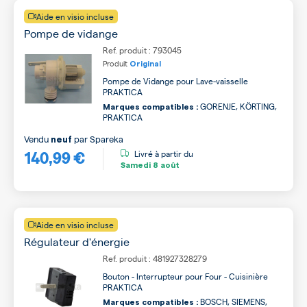
Aide en visio incluse
Pompe de vidange
Ref. produit : 793045
Produit
Original
Pompe de Vidange pour Lave-vaisselle
PRAKTICA
GORENJE, KÖRTING,
Marques compatibles :
PRAKTICA
Vendu
par
Spareka
neuf
140,99 €
Livré à partir du
Samedi
8 août
Aide en visio incluse
Régulateur d'énergie
Ref. produit : 481927328279
Bouton - Interrupteur pour Four - Cuisinière
PRAKTICA
BOSCH, SIEMENS,
Marques compatibles :