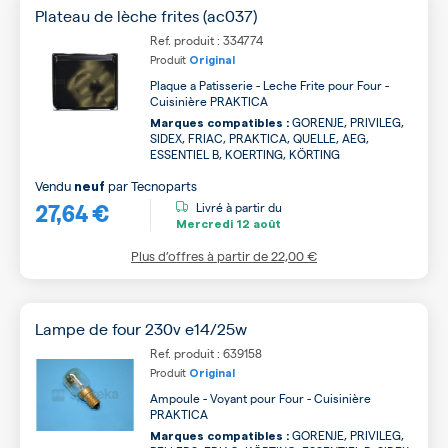
Plateau de lèche frites (ac037)
Ref. produit : 334774
Produit
Original
Plaque a Patisserie - Leche Frite pour Four -
Cuisinière PRAKTICA
GORENJE, PRIVILEG,
Marques compatibles :
SIDEX, FRIAC, PRAKTICA, QUELLE, AEG,
ESSENTIEL B, KOERTING, KÖRTING
Vendu
par
Tecnoparts
neuf
27,64 €
Livré à partir du
Mercredi
12 août
Plus d’offres à partir de
22,00 €
Lampe de four 230v e14/25w
Ref. produit : 639158
Produit
Original
Ampoule - Voyant pour Four - Cuisinière
PRAKTICA
GORENJE, PRIVILEG,
Marques compatibles :