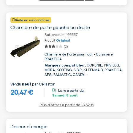
Aide en visio incluse
Charnière de porte gauche ou droite
Ref. produit : 166667
Produit
Original
(2)
Charniere de Porte pour Four - Cuisinière
PRAKTICA
GORENJE, PRIVILEG,
Marques compatibles :
MORA, KÖRTING, SIBIR, KLEENMAID, PRAKTICA,
AEG, BAUMATIC, CANDY ...
Vendu
par
Cellastor
neuf
20,47 €
Livré à partir du
Samedi
8 août
Plus d’offres à partir de
18,52 €
Doseur d energie