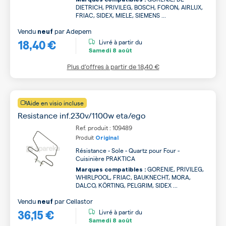
DIETRICH, PRIVILEG, BOSCH, FORON, AIRLUX,
FRIAC, SIDEX, MIELE, SIEMENS ...
Vendu
par
Adepem
neuf
18,40 €
Livré à partir du
Samedi
8 août
Plus d’offres à partir de
18,40 €
Aide en visio incluse
Resistance inf.230v/1100w eta/ego
Ref. produit : 109489
Produit
Original
Résistance - Sole - Quartz pour Four -
Cuisinière PRAKTICA
GORENJE, PRIVILEG,
Marques compatibles :
WHIRLPOOL, FRIAC, BAUKNECHT, MORA,
DALCO, KÖRTING, PELGRIM, SIDEX ...
Vendu
par
Cellastor
neuf
36,15 €
Livré à partir du
Samedi
8 août