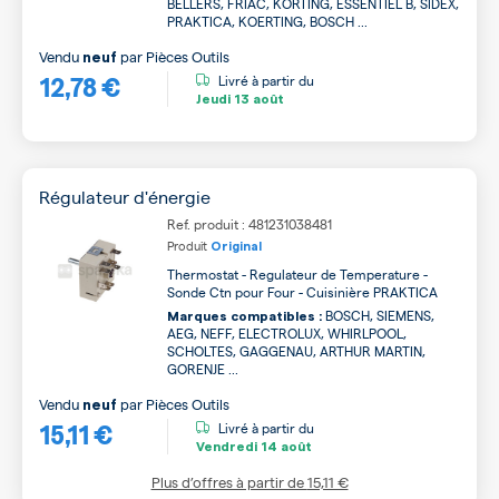
BELLERS, FRIAC, KÖRTING, ESSENTIEL B, SIDEX,
PRAKTICA, KOERTING, BOSCH ...
Vendu
par
Pièces Outils
neuf
12,78 €
Livré à partir du
Jeudi
13 août
Régulateur d'énergie
Ref. produit : 481231038481
Produit
Original
Thermostat - Regulateur de Temperature -
Sonde Ctn pour Four - Cuisinière PRAKTICA
BOSCH, SIEMENS,
Marques compatibles :
AEG, NEFF, ELECTROLUX, WHIRLPOOL,
SCHOLTES, GAGGENAU, ARTHUR MARTIN,
GORENJE ...
Vendu
par
Pièces Outils
neuf
15,11 €
Livré à partir du
Vendredi
14 août
Plus d’offres à partir de
15,11 €