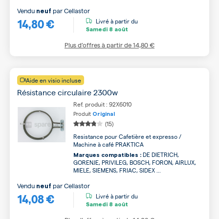
Vendu
par
Cellastor
neuf
14,80 €
Livré à partir du
Samedi
8 août
Plus d’offres à partir de
14,80 €
Aide en visio incluse
Résistance circulaire 2300w
Ref. produit : 92X6010
Produit
Original
(15)
Resistance pour Cafetière et expresso /
Machine à café PRAKTICA
DE DIETRICH,
Marques compatibles :
GORENJE, PRIVILEG, BOSCH, FORON, AIRLUX,
MIELE, SIEMENS, FRIAC, SIDEX ...
Vendu
par
Cellastor
neuf
14,08 €
Livré à partir du
Samedi
8 août