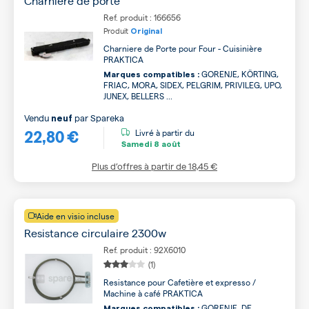
Charnière de porte
Ref. produit : 166656
Produit
Original
Charniere de Porte pour Four - Cuisinière
PRAKTICA
GORENJE, KÖRTING,
Marques compatibles :
FRIAC, MORA, SIDEX, PELGRIM, PRIVILEG, UPO,
JUNEX, BELLERS ...
Vendu
par
Spareka
neuf
22,80 €
Livré à partir du
Samedi
8 août
Plus d’offres à partir de
18,45 €
Aide en visio incluse
Resistance circulaire 2300w
Ref. produit : 92X6010
(1)
Resistance pour Cafetière et expresso /
Machine à café PRAKTICA
GORENJE, DE
Marques compatibles :