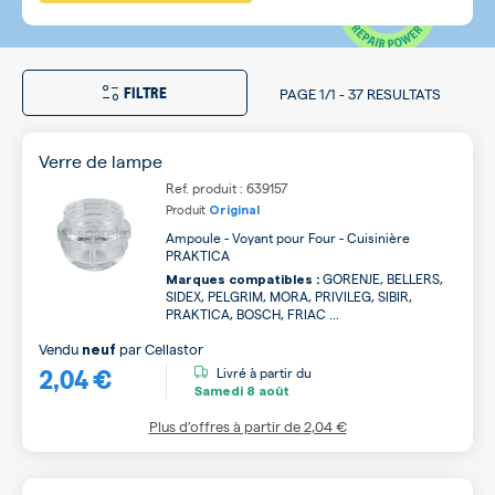
FILTRE
PAGE
1/1
-
37 RESULTATS
Verre de lampe
Ref. produit : 639157
Produit
Original
Ampoule - Voyant pour Four - Cuisinière
PRAKTICA
GORENJE, BELLERS,
Marques compatibles :
SIDEX, PELGRIM, MORA, PRIVILEG, SIBIR,
PRAKTICA, BOSCH, FRIAC ...
Vendu
par
Cellastor
neuf
2,04 €
Livré à partir du
Samedi
8 août
Plus d’offres à partir de
2,04 €