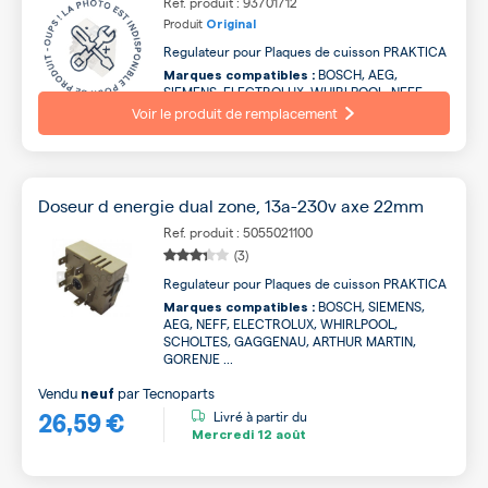
Ref. produit : 93701712
Produit
Original
Regulateur pour Plaques de cuisson PRAKTICA
BOSCH, AEG,
Marques compatibles :
SIEMENS, ELECTROLUX, WHIRLPOOL, NEFF,
SCHOLTES, ARTHUR MARTIN, GAGGENAU,
Voir le produit de remplacement
GORENJE ...
Doseur d energie dual zone, 13a-230v axe 22mm
Ref. produit : 5055021100
(3)
Regulateur pour Plaques de cuisson PRAKTICA
BOSCH, SIEMENS,
Marques compatibles :
AEG, NEFF, ELECTROLUX, WHIRLPOOL,
SCHOLTES, GAGGENAU, ARTHUR MARTIN,
GORENJE ...
Vendu
par
Tecnoparts
neuf
26,59 €
Livré à partir du
Mercredi
12 août