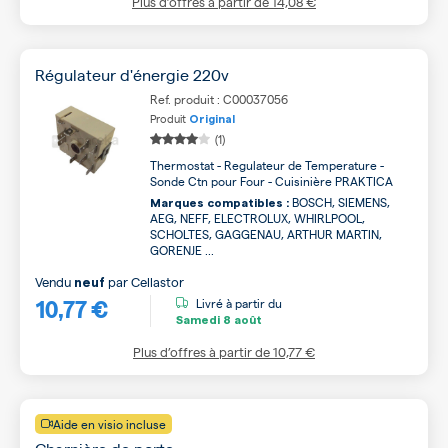
Plus d’offres à partir de
14,08 €
Régulateur d'énergie 220v
Ref. produit : C00037056
Produit
Original
(1)
Thermostat - Regulateur de Temperature -
Sonde Ctn pour Four - Cuisinière PRAKTICA
BOSCH, SIEMENS,
Marques compatibles :
AEG, NEFF, ELECTROLUX, WHIRLPOOL,
SCHOLTES, GAGGENAU, ARTHUR MARTIN,
GORENJE ...
Vendu
par
Cellastor
neuf
10,77 €
Livré à partir du
Samedi
8 août
Plus d’offres à partir de
10,77 €
Aide en visio incluse