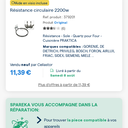
Aide en visio incluse
Résistance circulaire 2200w
Ref. produit : 379201
Produit
Original
(6)
Résistance - Sole - Quartz pour Four -
Cuisinière PRAKTICA
GORENJE, DE
Marques compatibles :
DIETRICH, PRIVILEG, BOSCH, FORON, AIRLUX,
FRIAC, SIDEX, SIEMENS, MIELE ...
Vendu
par
Cellastor
neuf
11,39 €
Livré à partir du
Samedi
8 août
Plus d’offres à partir de
11,39 €
SPAREKA VOUS ACCOMPAGNE DANS LA
RÉPARATION:
Pour trouver
à vos
la piece compatible
appareils