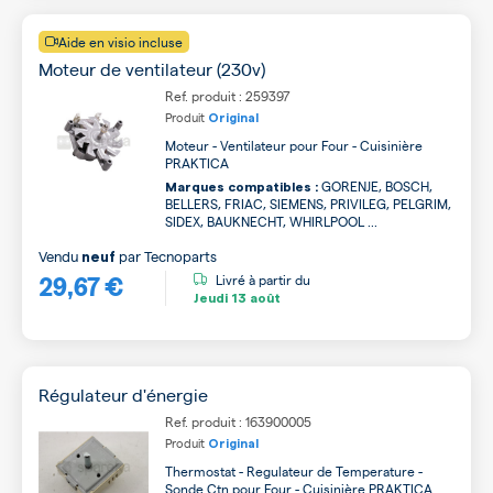
Aide en visio incluse
Moteur de ventilateur (230v)
Ref. produit : 259397
Produit
Original
Moteur - Ventilateur pour Four - Cuisinière
PRAKTICA
GORENJE, BOSCH,
Marques compatibles :
BELLERS, FRIAC, SIEMENS, PRIVILEG, PELGRIM,
SIDEX, BAUKNECHT, WHIRLPOOL ...
Vendu
par
Tecnoparts
neuf
29,67 €
Livré à partir du
Jeudi
13 août
Régulateur d'énergie
Ref. produit : 163900005
Produit
Original
Thermostat - Regulateur de Temperature -
Sonde Ctn pour Four - Cuisinière PRAKTICA