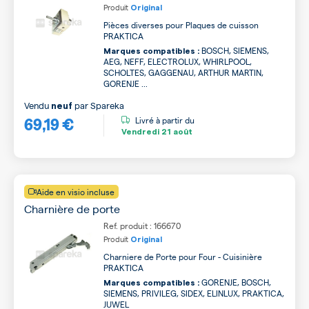
Produit
Original
Pièces diverses pour Plaques de cuisson
PRAKTICA
BOSCH, SIEMENS,
Marques compatibles :
AEG, NEFF, ELECTROLUX, WHIRLPOOL,
SCHOLTES, GAGGENAU, ARTHUR MARTIN,
GORENJE ...
Vendu
par
Spareka
neuf
69,19 €
Livré à partir du
Vendredi
21 août
Aide en visio incluse
Charnière de porte
Ref. produit : 166670
Produit
Original
Charniere de Porte pour Four - Cuisinière
PRAKTICA
GORENJE, BOSCH,
Marques compatibles :
SIEMENS, PRIVILEG, SIDEX, ELINLUX, PRAKTICA,
JUWEL