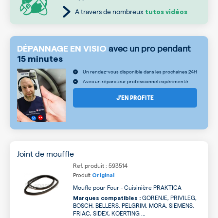
A travers de nombreux
tutos vidéos
avec un pro pendant
DÉPANNAGE EN VISIO
15 minutes
Un rendez-vous disponible dans les prochaines 24H
Avec un réparateur professionnel expérimenté
J’EN PROFITE
Joint de mouffle
Ref. produit : 593514
Produit
Original
Moufle pour Four - Cuisinière PRAKTICA
GORENJE, PRIVILEG,
Marques compatibles :
BOSCH, BELLERS, PELGRIM, MORA, SIEMENS,
FRIAC, SIDEX, KOERTING ...