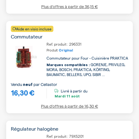
Plus d’offres à partir de
36,15 €
Aide en visio incluse
Commutateur
Ref. produit : 296331
Produit
Original
Commutateur pour Four - Cuisinière PRAKTICA
GORENJE, PRIVILEG,
Marques compatibles :
MORA, BOSCH, PRAKTICA, KÖRTING,
BAUMATIC, BELLERS, UPO, SIBIR ...
Vendu
par
Cellastor
neuf
16,30 €
Livré à partir du
Mardi
11 août
Plus d’offres à partir de
16,30 €
Régulateur halogène
Ref. produit : 79X5201