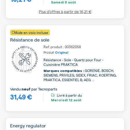
Samedi
8 août
Plus d’offres à partir de
16,21 €
Aide en visio incluse
Résistance de sole
Ref. produit : 00362058
Produit
Original
Résistance - Sole - Quartz pour Four -
Cuisinière PRAKTICA
GORENJE, BOSCH,
Marques compatibles :
SIEMENS, PRIVILEG, SIDEX, FRIAC, KOERTING,
PRAKTICA, ESSENTIEL B, AEG ...
Vendu
par
Tecnoparts
neuf
31,49 €
Livré à partir du
Mercredi
12 août
Energy regulator