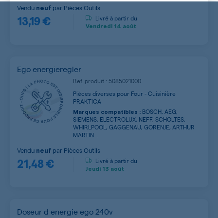
Vendu
par
Pièces Outils
neuf
13,19 €
Livré à partir du
Vendredi
14 août
Ego energieregler
Ref. produit : 5085021000
Pièces diverses pour Four - Cuisinière
PRAKTICA
BOSCH, AEG,
Marques compatibles :
SIEMENS, ELECTROLUX, NEFF, SCHOLTES,
WHIRLPOOL, GAGGENAU, GORENJE, ARTHUR
MARTIN ...
Vendu
par
Pièces Outils
neuf
21,48 €
Livré à partir du
Jeudi
13 août
Doseur d energie ego 240v