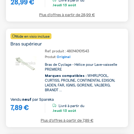
28,99 €
Jeudi
13 août
Plus d’offres à partir de
28,99 €
Aide en visio incluse
Bras supérieur
Ref. produit : 480140101543
Produit
Original
Bras de Cyclage - Hélice pour Lave-vaisselle
PREMIERE
WHIRLPOOL,
Marques compatibles :
CURTISS, PROLINE, CONTINENTAL EDISON,
LADEN, FAR, IGNIS, GORENJE, VALBERG,
BRANDT ...
Vendu
par
Spareka
neuf
7,89 €
Livré à partir du
Jeudi
13 août
Plus d’offres à partir de
7,89 €