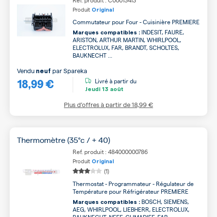
Ref. produit : C00013413
Produit
Original
Commutateur pour Four - Cuisinière PREMIERE
INDESIT, FAURE,
Marques compatibles :
ARISTON, ARTHUR MARTIN, WHIRLPOOL,
ELECTROLUX, FAR, BRANDT, SCHOLTES,
BAUKNECHT ...
Vendu
par
Spareka
neuf
18,99 €
Livré à partir du
Jeudi
13 août
Plus d’offres à partir de
18,99 €
Thermomètre (35°c / + 40)
Ref. produit : 484000000786
Produit
Original
(1)
Thermostat - Programmateur - Régulateur de
Température pour Réfrigérateur PREMIERE
BOSCH, SIEMENS,
Marques compatibles :
AEG, WHIRLPOOL, LIEBHERR, ELECTROLUX,