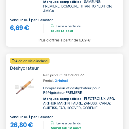
SAMSUNG,
Marques compatibles :
PREMIERE, DOMOLINE, TITAN, TOP EDITION,
AMICA
Vendu
par
Cellastor
neuf
6,69 €
Livré à partir du
Jeudi
13 août
Plus d’offres à partir de
6,69 €
Aide en visio incluse
Déshydrateur
Ref. produit : 2053836033
Produit
Original
Compresseur et déshydrateur pour
Réfrigérateur PREMIERE
ELECTROLUX, AEG,
Marques compatibles :
ARTHUR MARTIN, FAURE, ZANUSSI, CANDY,
CURTISS, FAR, HOOVER, GORENJE ...
Vendu
par
Cellastor
neuf
26,80 €
Livré à partir du
Mercredi
12 août