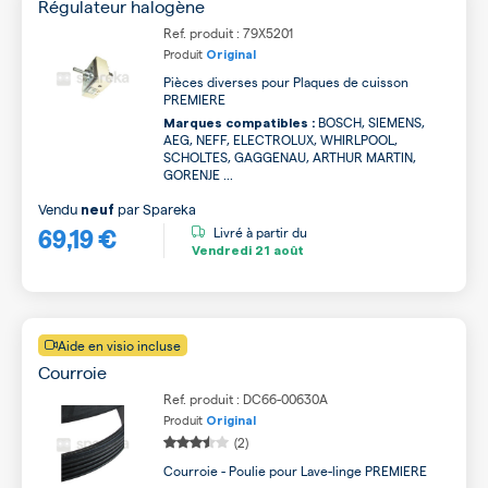
Régulateur halogène
Ref. produit : 79X5201
Produit
Original
Pièces diverses pour Plaques de cuisson
PREMIERE
BOSCH, SIEMENS,
Marques compatibles :
AEG, NEFF, ELECTROLUX, WHIRLPOOL,
SCHOLTES, GAGGENAU, ARTHUR MARTIN,
GORENJE ...
Vendu
par
Spareka
neuf
69,19 €
Livré à partir du
Vendredi
21 août
Aide en visio incluse
Courroie
Ref. produit : DC66-00630A
Produit
Original
(2)
Courroie - Poulie pour Lave-linge PREMIERE