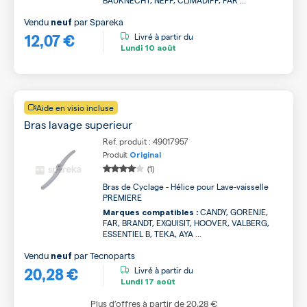
BAUKNECHT, NEFF, CLIMADIFF, FAR ...
Vendu
par
Spareka
neuf
12,07 €
Livré à partir du
Lundi
10 août
Aide en visio incluse
Bras lavage superieur
Ref. produit : 49017957
Produit
Original
(1)
Bras de Cyclage - Hélice pour Lave-vaisselle
PREMIERE
CANDY, GORENJE,
Marques compatibles :
FAR, BRANDT, EXQUISIT, HOOVER, VALBERG,
ESSENTIEL B, TEKA, AYA ...
Vendu
par
Tecnoparts
neuf
20,28 €
Livré à partir du
Lundi
17 août
Plus d’offres à partir de
20,28 €