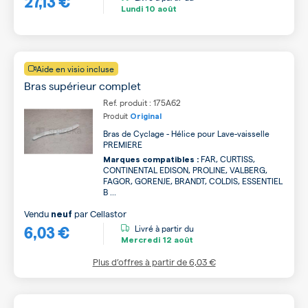
27,13 €
Lundi
10 août
Aide en visio incluse
Bras supérieur complet
Ref. produit : 175A62
Produit
Original
Bras de Cyclage - Hélice pour Lave-vaisselle
PREMIERE
FAR, CURTISS,
Marques compatibles :
CONTINENTAL EDISON, PROLINE, VALBERG,
FAGOR, GORENJE, BRANDT, COLDIS, ESSENTIEL
B ...
Vendu
par
Cellastor
neuf
6,03 €
Livré à partir du
Mercredi
12 août
Plus d’offres à partir de
6,03 €