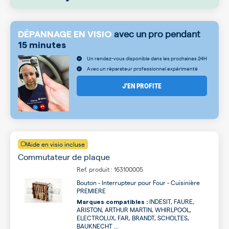
avec un pro pendant
DÉPANNAGE EN VISIO
15 minutes
Un rendez-vous disponible dans les prochaines 24H
Avec un réparateur professionnel expérimenté
J’EN PROFITE
Aide en visio incluse
Commutateur de plaque
Ref. produit : 163100005
Bouton - Interrupteur pour Four - Cuisinière
PREMIERE
INDESIT, FAURE,
Marques compatibles :
ARISTON, ARTHUR MARTIN, WHIRLPOOL,
ELECTROLUX, FAR, BRANDT, SCHOLTES,
BAUKNECHT ...