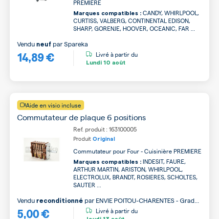
PREMIERE
CANDY, WHIRLPOOL,
Marques compatibles :
CURTISS, VALBERG, CONTINENTAL EDISON,
SHARP, GORENJE, HOOVER, OCEANIC, FAR ...
Vendu
par
Spareka
neuf
14,89 €
Livré à partir du
Lundi
10 août
Aide en visio incluse
Commutateur de plaque 6 positions
Ref. produit : 163100005
Produit
Original
Commutateur pour Four - Cuisinière PREMIERE
INDESIT, FAURE,
Marques compatibles :
ARTHUR MARTIN, ARISTON, WHIRLPOOL,
ELECTROLUX, BRANDT, ROSIERES, SCHOLTES,
SAUTER ...
Vendu
par
ENVIE POITOU-CHARENTES - Grade
reconditionné
5,00 €
B
Livré à partir du
Jeudi
13 août