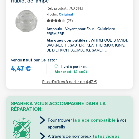
Hublot de lampe
Ref. produit : 76X3143
Produit
Original
(27)
Ampoule - Voyant pour Four - Cuisinière
PREMIERE
WHIRLPOOL, BRANDT,
Marques compatibles :
BAUKNECHT, SAUTER, IKEA, THERMOR, IGNIS,
DE DIETRICH, BLOMBERG, SAMET ...
Vendu
par
Cellastor
neuf
4,47 €
Livré à partir du
Mercredi
12 août
Plus d’offres à partir de
4,47 €
SPAREKA VOUS ACCOMPAGNE DANS LA
RÉPARATION:
Pour trouver
à vos
la piece compatible
appareils
A travers de nombreux
tutos vidéos