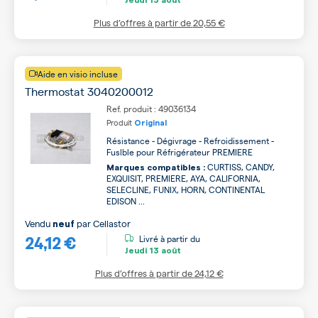
Plus d’offres à partir de
20,55 €
Aide en visio incluse
Thermostat 3040200012
Ref. produit : 49036134
Produit
Original
Résistance - Dégivrage - Refroidissement -
Fuslble pour Réfrigérateur PREMIERE
CURTISS, CANDY,
Marques compatibles :
EXQUISIT, PREMIERE, AYA, CALIFORNIA,
SELECLINE, FUNIX, HORN, CONTINENTAL
EDISON ...
Vendu
par
Cellastor
neuf
24,12 €
Livré à partir du
Jeudi
13 août
Plus d’offres à partir de
24,12 €