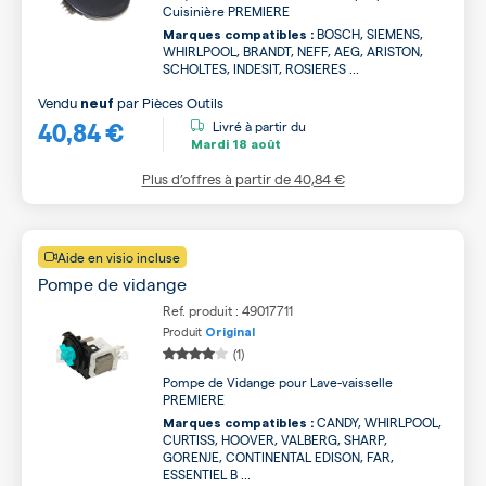
Cuisinière PREMIERE
BOSCH, SIEMENS,
Marques compatibles :
WHIRLPOOL, BRANDT, NEFF, AEG, ARISTON,
SCHOLTES, INDESIT, ROSIERES ...
Vendu
par
Pièces Outils
neuf
40,84 €
Livré à partir du
Mardi
18 août
Plus d’offres à partir de
40,84 €
Aide en visio incluse
Pompe de vidange
Ref. produit : 49017711
Produit
Original
(1)
Pompe de Vidange pour Lave-vaisselle
PREMIERE
CANDY, WHIRLPOOL,
Marques compatibles :
CURTISS, HOOVER, VALBERG, SHARP,
GORENJE, CONTINENTAL EDISON, FAR,
ESSENTIEL B ...