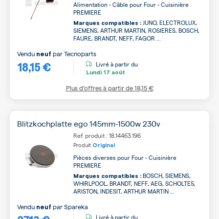
Alimentation - Câble pour Four - Cuisinière
PREMIERE
JUNO, ELECTROLUX,
Marques compatibles :
SIEMENS, ARTHUR MARTIN, ROSIERES, BOSCH,
FAURE, BRANDT, NEFF, FAGOR ...
Vendu
par
Tecnoparts
neuf
18,15 €
Livré à partir du
Lundi
17 août
Plus d’offres à partir de
18,15 €
Blitzkochplatte ego 145mm-1500w 230v
Ref. produit : 18.14463.196
Produit
Original
Pièces diverses pour Four - Cuisinière
PREMIERE
BOSCH, SIEMENS,
Marques compatibles :
WHIRLPOOL, BRANDT, NEFF, AEG, SCHOLTES,
ARISTON, INDESIT, ARTHUR MARTIN ...
Vendu
par
Spareka
neuf
Livré à partir du