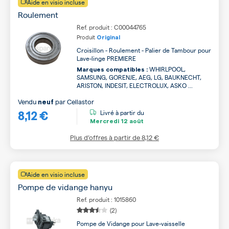
Aide en visio incluse
Roulement
Ref. produit : C00044765
Produit
Original
Croisillon - Roulement - Palier de Tambour pour
Lave-linge PREMIERE
WHIRLPOOL,
Marques compatibles :
SAMSUNG, GORENJE, AEG, LG, BAUKNECHT,
ARISTON, INDESIT, ELECTROLUX, ASKO ...
Vendu
par
Cellastor
neuf
8,12 €
Livré à partir du
Mercredi
12 août
Plus d’offres à partir de
8,12 €
Aide en visio incluse
Pompe de vidange hanyu
Ref. produit : 1015860
(2)
Pompe de Vidange pour Lave-vaisselle