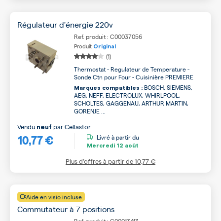
Régulateur d'énergie 220v
Ref. produit : C00037056
Produit
Original
(1)
Thermostat - Regulateur de Temperature -
Sonde Ctn pour Four - Cuisinière PREMIERE
BOSCH, SIEMENS,
Marques compatibles :
AEG, NEFF, ELECTROLUX, WHIRLPOOL,
SCHOLTES, GAGGENAU, ARTHUR MARTIN,
GORENJE ...
Vendu
par
Cellastor
neuf
10,77 €
Livré à partir du
Mercredi
12 août
Plus d’offres à partir de
10,77 €
Aide en visio incluse
Commutateur à 7 positions