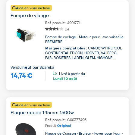
Aide en visio incluse
Pompe de viange
Ref. produit : 49017711
(6)
Pompe de cyclage - Moteur pour Lave-vaisselle
PREMIERE
CANDY, WHIRLPOOL,
Marques compatibles :
CONTINENTAL EDISON, HOOVER, VALBERG,
FAR, ROSIERES, LADEN, GLEM, HIGHONE ...
Vendu
par
Spareka
neuf
14,74 €
Livré à partir du
Lundi
10 août
Aide en visio incluse
Plaque rapide 145mm 1500w
Ref. produit : C00377496
Produit
Original
Plaque de Cuisson - Bruleur - Foyer pour Four -