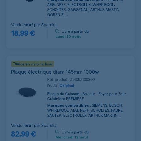
AEG, NEFF, ELECTROLUX, WHIRLPOOL,
SCHOLTES, GAGGENAU, ARTHUR MARTIN,
GORENJE ...
Vendu
par
Spareka
neuf
18,99 €
Livré à partir du
Lundi
10 août
Aide en visio incluse
Plaque électrique diam 145mm 1000w
Ref. produit : 314092100800
Produit
Original
Plaque de Cuisson - Bruleur - Foyer pour Four -
Cuisinière PREMIERE
SIEMENS, BOSCH,
Marques compatibles :
WHIRLPOOL, AEG, NEFF, SCHOLTES, FAURE,
SAUTER, ELECTROLUX, ARTHUR MARTIN ...
Vendu
par
Spareka
neuf
82,99 €
Livré à partir du
Mercredi
12 août