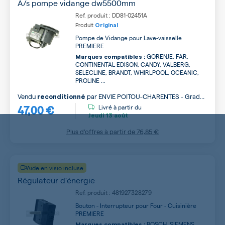
A/s pompe vidange dw5500mm
Ref. produit : DD81-02451A
Produit
Original
Pompe de Vidange pour Lave-vaisselle
PREMIERE
GORENJE, FAR,
Marques compatibles :
CONTINENTAL EDISON, CANDY, VALBERG,
SELECLINE, BRANDT, WHIRLPOOL, OCEANIC,
PROLINE ...
Vendu
par
ENVIE POITOU-CHARENTES - Grade
reconditionné
47,00 €
B
Livré à partir du
Jeudi
13 août
Plus d’offres à partir de
76,85 €
Aide en visio incluse
Régulateur d'énergie
Ref. produit : 481927328279
Bouton - Interrupteur pour Four - Cuisinière
PREMIERE
BOSCH, SIEMENS,
Marques compatibles :