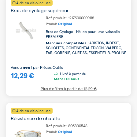
Aide en visio incluse
Bras de cyclage supérieur
Ref. produit : 12176000009118
Produit
Original
Bras de Cyclage - Hélice pour Lave-vaisselle
PREMIERE
ARISTON, INDESIT,
Marques compatibles :
SCHOLTES, CONTINENTAL EDISON, VALBERG,
FAR, GORENJE, CURTISS, ESSENTIEL B, PROLINE
...
Vendu
par
Pièces Outils
neuf
12,29 €
Livré à partir du
Mardi
18 août
Plus d’offres à partir de
12,29 €
Aide en visio incluse
Résistance de chauffe
Ref. produit : 806890548
Produit
Original