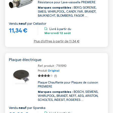
Résistance pour Lave-vaisselle PREMIERE
BEKO, GORENJE,
Marques compatibles :
SMEG, WHIRLPOOL, CANDY, FAR, BRANDT,
BAUKNECHT, BLOMBERG, FAGOR ...
Vendu
par
Cellastor
neuf
11,34 €
Livré à partir du
Mercredi
12 août
Plus d’offres à partir de
11,34 €
Plaque électrique
Ref. produit : 71X1910
Produit
Original
(1)
Plaque Chauffante pour Plaques de cuisson
PREMIERE
BOSCH, SIEMENS,
Marques compatibles :
WHIRLPOOL, BRANDT, NEFF, AEG, ARISTON,
SCHOLTES, INDESIT, ROSIERES ...
Vendu
par
Spareka
neuf
Livré à partir du