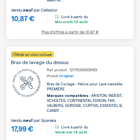
MARTIN ...
Vendu
par
Cellastor
neuf
10,87 €
Livré à partir du
Mercredi
12 août
Plus d’offres à partir de
10,87 €
Aide en visio incluse
Bras de lavage du dessus
Ref. produit : 12176000009189
Produit
Original
Bras de Cyclage - Hélice pour Lave-vaisselle
PREMIERE
ARISTON, INDESIT,
Marques compatibles :
SCHOLTES, CONTINENTAL EDISON, FAR,
VALBERG, GORENJE, CURTISS, ESSENTIEL B,
CANDY ...
Vendu
par
Spareka
neuf
17,99 €
Livré à partir du
Vendredi
14 août