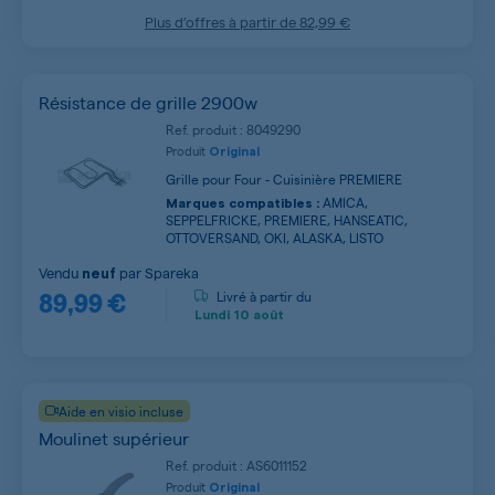
Plus d’offres à partir de
82,99 €
Résistance de grille 2900w
Ref. produit : 8049290
Produit
Original
Grille pour Four - Cuisinière PREMIERE
AMICA,
Marques compatibles :
SEPPELFRICKE, PREMIERE, HANSEATIC,
OTTOVERSAND, OKI, ALASKA, LISTO
Vendu
par
Spareka
neuf
89,99 €
Livré à partir du
Lundi
10 août
Aide en visio incluse
Moulinet supérieur
Ref. produit : AS6011152
Produit
Original