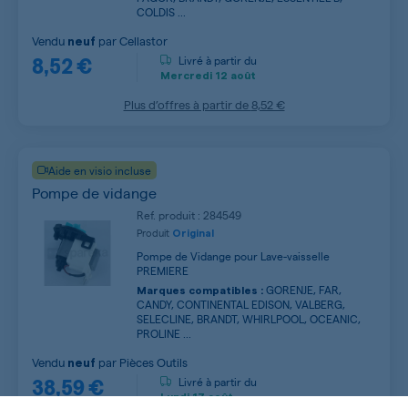
COLDIS ...
Vendu
par
Cellastor
neuf
8,52 €
Livré à partir du
Mercredi
12 août
Plus d’offres à partir de
8,52 €
Aide en visio incluse
Pompe de vidange
Ref. produit : 284549
Produit
Original
Pompe de Vidange pour Lave-vaisselle
PREMIERE
GORENJE, FAR,
Marques compatibles :
CANDY, CONTINENTAL EDISON, VALBERG,
SELECLINE, BRANDT, WHIRLPOOL, OCEANIC,
PROLINE ...
Vendu
par
Pièces Outils
neuf
38,59 €
Livré à partir du
Lundi
17 août