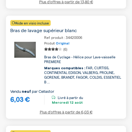
Plus d’offres à partir de
13,80 €
Aide en visio incluse
Bras de lavage supérieur blanc
Ref. produit : 34420006
Produit
Original
(6)
Bras de Cyclage - Hélice pour Lave-vaisselle
PREMIERE
FAR, CURTISS,
Marques compatibles :
CONTINENTAL EDISON, VALBERG, PROLINE,
GORENJE, BRANDT, FAGOR, COLDIS, ESSENTIEL
B ...
Vendu
par
Cellastor
neuf
6,03 €
Livré à partir du
Mercredi
12 août
Plus d’offres à partir de
6,03 €