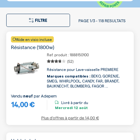
FILTRE
PAGE
1/3
-
118 RESULTATS
Aide en visio incluse
Résistance (1800w)
Ref. produit : 1888150100
(52)
Résistance pour Lave-vaisselle PREMIERE
BEKO, GORENJE,
Marques compatibles :
SMEG, WHIRLPOOL, CANDY, FAR, BRANDT,
BAUKNECHT, BLOMBERG, FAGOR ...
Vendu
par
Adepem
neuf
14,00 €
Livré à partir du
Mercredi
12 août
Plus d’offres à partir de
14,00 €