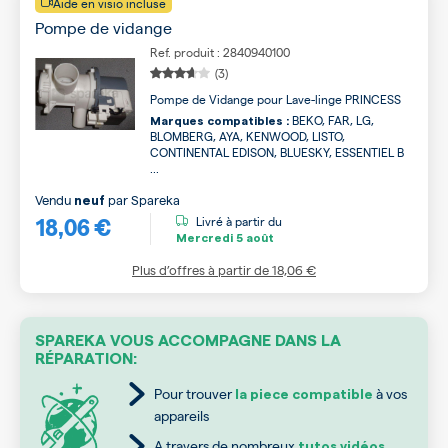
Aide en visio incluse
Pompe de vidange
Ref. produit : 2840940100
(3)
Pompe de Vidange pour Lave-linge PRINCESS
BEKO, FAR, LG,
Marques compatibles :
BLOMBERG, AYA, KENWOOD, LISTO,
CONTINENTAL EDISON, BLUESKY, ESSENTIEL B
...
Vendu
par
Spareka
neuf
18,06 €
Livré à partir du
Mercredi
5 août
Plus d’offres à partir de
18,06 €
SPAREKA VOUS ACCOMPAGNE DANS LA
RÉPARATION:
Pour trouver
à vos
la piece compatible
appareils
A travers de nombreux
tutos vidéos