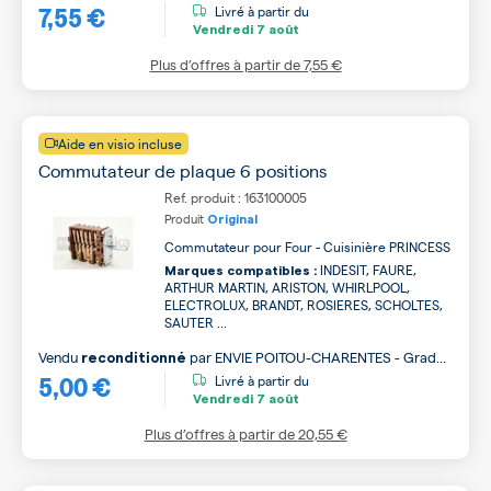
7,55 €
Livré à partir du
Vendredi
7 août
Plus d’offres à partir de
7,55 €
Aide en visio incluse
Commutateur de plaque 6 positions
Ref. produit : 163100005
Produit
Original
Commutateur pour Four - Cuisinière PRINCESS
INDESIT, FAURE,
Marques compatibles :
ARTHUR MARTIN, ARISTON, WHIRLPOOL,
ELECTROLUX, BRANDT, ROSIERES, SCHOLTES,
SAUTER ...
Vendu
par
ENVIE POITOU-CHARENTES - Grade
reconditionné
5,00 €
B
Livré à partir du
Vendredi
7 août
Plus d’offres à partir de
20,55 €