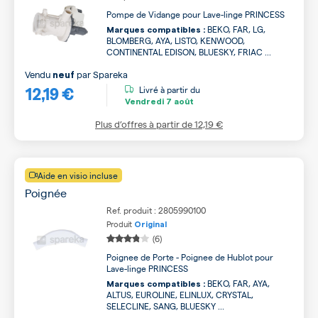
Pompe de Vidange pour Lave-linge PRINCESS
BEKO, FAR, LG,
Marques compatibles :
BLOMBERG, AYA, LISTO, KENWOOD,
CONTINENTAL EDISON, BLUESKY, FRIAC ...
Vendu
par
Spareka
neuf
12,19 €
Livré à partir du
Vendredi
7 août
Plus d’offres à partir de
12,19 €
Aide en visio incluse
Poignée
Ref. produit : 2805990100
Produit
Original
(6)
Poignee de Porte - Poignee de Hublot pour
Lave-linge PRINCESS
BEKO, FAR, AYA,
Marques compatibles :
ALTUS, EUROLINE, ELINLUX, CRYSTAL,
SELECLINE, SANG, BLUESKY ...