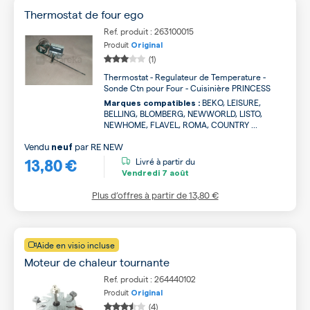
Thermostat de four ego
Ref. produit : 263100015
Produit
Original
(1)
Thermostat - Regulateur de Temperature -
Sonde Ctn pour Four - Cuisinière PRINCESS
BEKO, LEISURE,
Marques compatibles :
BELLING, BLOMBERG, NEWWORLD, LISTO,
NEWHOME, FLAVEL, ROMA, COUNTRY ...
Vendu
par
RE NEW
neuf
13,80 €
Livré à partir du
Vendredi
7 août
Plus d’offres à partir de
13,80 €
Aide en visio incluse
Moteur de chaleur tournante
Ref. produit : 264440102
Produit
Original
(4)