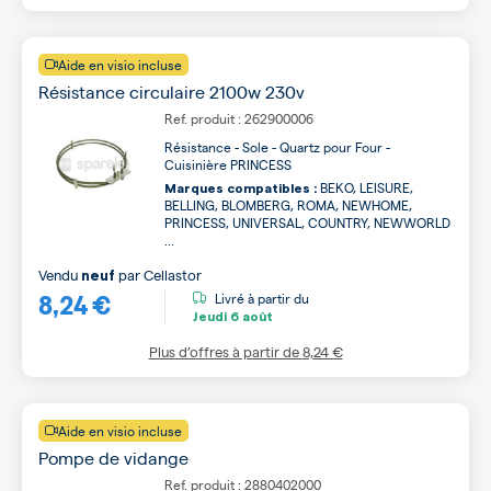
Aide en visio incluse
Résistance circulaire 2100w 230v
Ref. produit : 262900006
Résistance - Sole - Quartz pour Four -
Cuisinière PRINCESS
BEKO, LEISURE,
Marques compatibles :
BELLING, BLOMBERG, ROMA, NEWHOME,
PRINCESS, UNIVERSAL, COUNTRY, NEWWORLD
...
Vendu
par
Cellastor
neuf
8,24 €
Livré à partir du
Jeudi
6 août
Plus d’offres à partir de
8,24 €
Aide en visio incluse
Pompe de vidange
Ref. produit : 2880402000