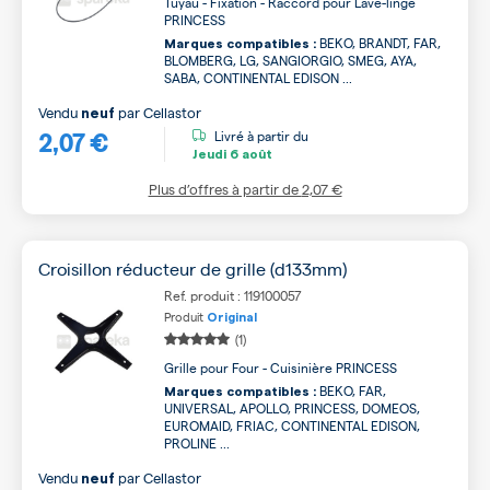
Tuyau - Fixation - Raccord pour Lave-linge
PRINCESS
BEKO, BRANDT, FAR,
Marques compatibles :
BLOMBERG, LG, SANGIORGIO, SMEG, AYA,
SABA, CONTINENTAL EDISON ...
Vendu
par
Cellastor
neuf
2,07 €
Livré à partir du
Jeudi
6 août
Plus d’offres à partir de
2,07 €
Croisillon réducteur de grille (d133mm)
Ref. produit : 119100057
Produit
Original
(1)
Grille pour Four - Cuisinière PRINCESS
BEKO, FAR,
Marques compatibles :
UNIVERSAL, APOLLO, PRINCESS, DOMEOS,
EUROMAID, FRIAC, CONTINENTAL EDISON,
PROLINE ...
Vendu
par
Cellastor
neuf