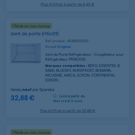
Plus d’offres à partir de
6,45 €
Aide en visio incluse
Joint de porte (rf6c01)
Ref. produit : 4546850200
Produit
Original
Joint de Porte Réfrigérateur - Congélateur pour
Réfrigérateur PRINCESS
BEKO, ESSENTIEL B,
Marques compatibles :
SABA, BLUESKY, NORDFROST, BOMANN,
INCUISINE, AMICA, ECRON, CONTINENTAL
EDISON ...
Vendu
par
Spareka
neuf
32,88 €
Livré à partir du
Mercredi
5 août
Plus d’offres à partir de
32,88 €
Aide en visio incluse