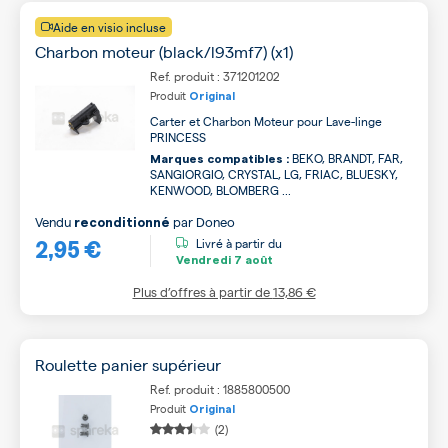
Aide en visio incluse
Charbon moteur (black/l93mf7) (x1)
Ref. produit : 371201202
Produit
Original
Carter et Charbon Moteur pour Lave-linge
PRINCESS
BEKO, BRANDT, FAR,
Marques compatibles :
SANGIORGIO, CRYSTAL, LG, FRIAC, BLUESKY,
KENWOOD, BLOMBERG ...
Vendu
par
Doneo
reconditionné
2,95 €
Livré à partir du
Vendredi
7 août
Plus d’offres à partir de
13,86 €
Roulette panier supérieur
Ref. produit : 1885800500
Produit
Original
(2)