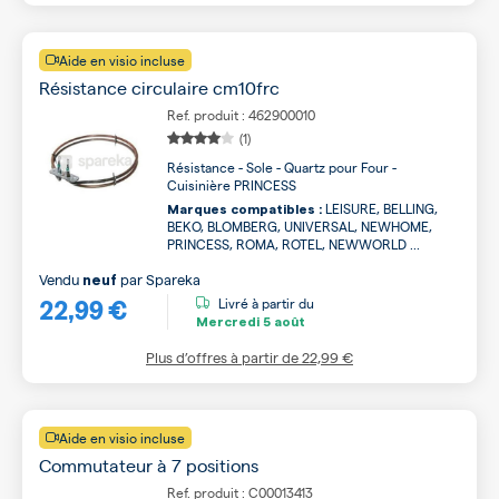
Aide en visio incluse
Résistance circulaire cm10frc
Ref. produit : 462900010
(1)
Résistance - Sole - Quartz pour Four -
Cuisinière PRINCESS
LEISURE, BELLING,
Marques compatibles :
BEKO, BLOMBERG, UNIVERSAL, NEWHOME,
PRINCESS, ROMA, ROTEL, NEWWORLD ...
Vendu
par
Spareka
neuf
22,99 €
Livré à partir du
Mercredi
5 août
Plus d’offres à partir de
22,99 €
Aide en visio incluse
Commutateur à 7 positions
Ref. produit : C00013413