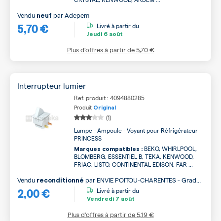
Vendu
par
Adepem
neuf
5,70 €
Livré à partir du
Jeudi
6 août
Plus d’offres à partir de
5,70 €
Interrupteur lumier
Ref. produit : 4094880285
Produit
Original
(1)
Lampe - Ampoule - Voyant pour Réfrigérateur
PRINCESS
BEKO, WHIRLPOOL,
Marques compatibles :
BLOMBERG, ESSENTIEL B, TEKA, KENWOOD,
FRIAC, LISTO, CONTINENTAL EDISON, FAR ...
Vendu
par
ENVIE POITOU-CHARENTES - Grade
reconditionné
2,00 €
B
Livré à partir du
Vendredi
7 août
Plus d’offres à partir de
5,19 €