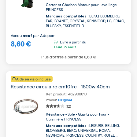
Carter et Charbon Moteur pour Lave-linge
PRINCESS
BEKO, BLOMBERG,
Marques compatibles :
FAR, BRANDT, CRYSTAL, KENWOOD, LG, FRIAC,
BLUESKY, ESSENTIEL B ...
Vendu
par
Adepem
neuf
8,60 €
Livré à partir du
Jeudi
6 août
Plus d’offres à partir de
8,60 €
Aide en visio incluse
Resistance circulaire cm10frc - 1800w 40cm
Ref. produit : 462900010
Produit
Original
(12)
Résistance - Sole - Quartz pour Four -
Cuisinière PRINCESS
LEISURE, BELLING,
Marques compatibles :
BLOMBERG, BEKO, UNIVERSAL, ROMA,
NEWHOME, PRINCESS, COUNTRY, ROTEL ...