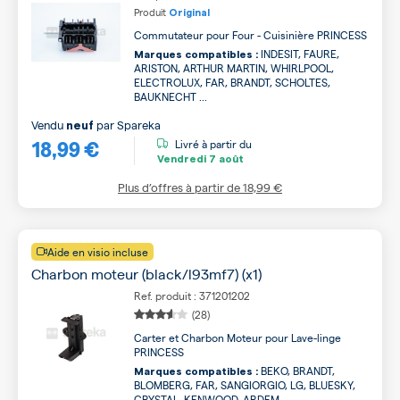
Produit
Original
Commutateur pour Four - Cuisinière PRINCESS
INDESIT, FAURE,
Marques compatibles :
ARISTON, ARTHUR MARTIN, WHIRLPOOL,
ELECTROLUX, FAR, BRANDT, SCHOLTES,
BAUKNECHT ...
Vendu
par
Spareka
neuf
18,99 €
Livré à partir du
Vendredi
7 août
Plus d’offres à partir de
18,99 €
Aide en visio incluse
Charbon moteur (black/l93mf7) (x1)
Ref. produit : 371201202
(28)
Carter et Charbon Moteur pour Lave-linge
PRINCESS
BEKO, BRANDT,
Marques compatibles :
BLOMBERG, FAR, SANGIORGIO, LG, BLUESKY,
CRYSTAL, KENWOOD, ARDEM ...