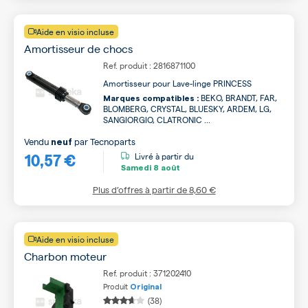
Aide en visio incluse
Amortisseur de chocs
Ref. produit : 2816871100
Amortisseur pour Lave-linge PRINCESS
BEKO, BRANDT, FAR,
Marques compatibles :
BLOMBERG, CRYSTAL, BLUESKY, ARDEM, LG,
SANGIORGIO, CLATRONIC ...
Vendu
par
Tecnoparts
neuf
10,57 €
Livré à partir du
Samedi
8 août
Plus d’offres à partir de
8,60 €
Aide en visio incluse
Charbon moteur
Ref. produit : 371202410
Produit
Original
(38)