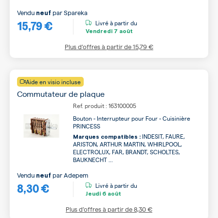
Vendu
par
Spareka
neuf
15,79 €
Livré à partir du
Vendredi
7 août
Plus d’offres à partir de
15,79 €
Aide en visio incluse
Commutateur de plaque
Ref. produit : 163100005
Bouton - Interrupteur pour Four - Cuisinière
PRINCESS
INDESIT, FAURE,
Marques compatibles :
ARISTON, ARTHUR MARTIN, WHIRLPOOL,
ELECTROLUX, FAR, BRANDT, SCHOLTES,
BAUKNECHT ...
Vendu
par
Adepem
neuf
8,30 €
Livré à partir du
Jeudi
6 août
Plus d’offres à partir de
8,30 €