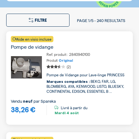
FILTRE
PAGE
1/5
-
240 RESULTATS
Aide en visio incluse
Pompe de vidange
Ref. produit : 2840940100
Produit
Original
(2)
Pompe de Vidange pour Lave-linge PRINCESS
BEKO, FAR, LG,
Marques compatibles :
BLOMBERG, AYA, KENWOOD, LISTO, BLUESKY,
CONTINENTAL EDISON, ESSENTIEL B ...
Vendu
par
Spareka
neuf
38,26 €
Livré à partir du
Mardi
4 août