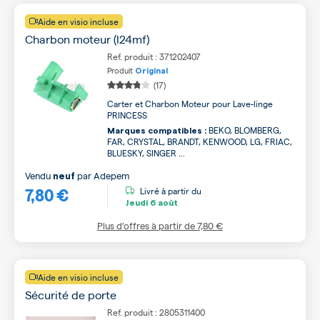
Aide en visio incluse
Charbon moteur (l24mf)
Ref. produit : 371202407
Produit
Original
(17)
Carter et Charbon Moteur pour Lave-linge
PRINCESS
BEKO, BLOMBERG,
Marques compatibles :
FAR, CRYSTAL, BRANDT, KENWOOD, LG, FRIAC,
BLUESKY, SINGER ...
Vendu
par
Adepem
neuf
7,80 €
Livré à partir du
Jeudi
6 août
Plus d’offres à partir de
7,80 €
Aide en visio incluse
Sécurité de porte
Ref. produit : 2805311400