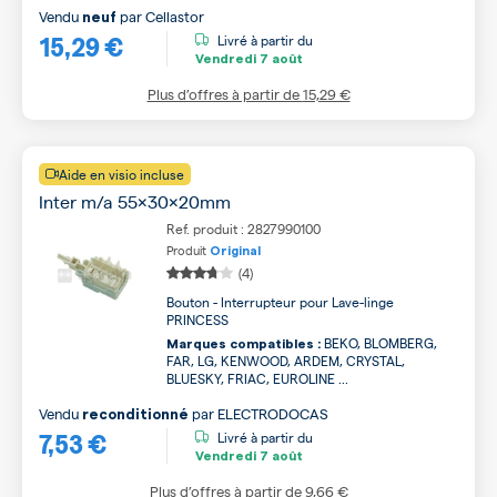
Vendu
par
Cellastor
neuf
15,29 €
Livré à partir du
Vendredi
7 août
Plus d’offres à partir de
15,29 €
Aide en visio incluse
Inter m/a 55x30x20mm
Ref. produit : 2827990100
Produit
Original
(4)
Bouton - Interrupteur pour Lave-linge
PRINCESS
BEKO, BLOMBERG,
Marques compatibles :
FAR, LG, KENWOOD, ARDEM, CRYSTAL,
BLUESKY, FRIAC, EUROLINE ...
Vendu
par
ELECTRODOCAS
reconditionné
7,53 €
Livré à partir du
Vendredi
7 août
Plus d’offres à partir de
9,66 €