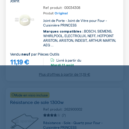
Joint
Ref. produit : 00034308
Produit
Original
Joint de Porte - Joint de Vitre pour Four -
Cuisinière PRINCESS
BOSCH, SIEMENS,
Marques compatibles :
WHIRLPOOL, ELECTROLUX, NEFF, HOTPOINT
ARISTON, ARISTON, INDESIT, ARTHUR MARTIN,
AEG ...
Vendu
par
Pièces Outils
neuf
11,19 €
Livré à partir du
Mardi
11 août
Plus d’offres à partir de
11,19 €
Aide en visio incluse
Résistance de sole 1300w
Ref. produit : 262900002
(7)
Résistance - Sole - Quartz pour Four -
Cuisinière PRINCESS