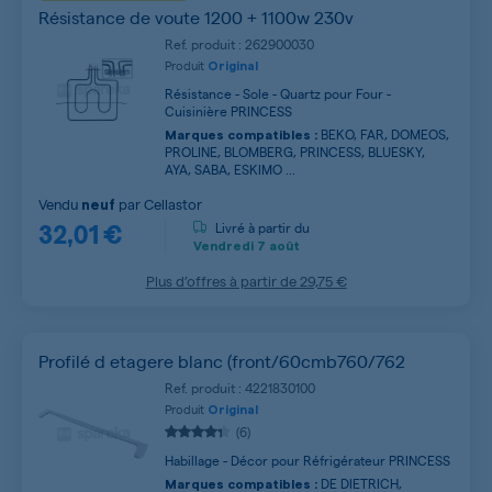
Résistance de voute 1200 + 1100w 230v
Ref. produit : 262900030
Produit
Original
Résistance - Sole - Quartz pour Four -
Cuisinière PRINCESS
BEKO, FAR, DOMEOS,
Marques compatibles :
PROLINE, BLOMBERG, PRINCESS, BLUESKY,
AYA, SABA, ESKIMO ...
Vendu
par
Cellastor
neuf
32,01 €
Livré à partir du
Vendredi
7 août
Plus d’offres à partir de
29,75 €
Profilé d etagere blanc (front/60cmb760/762
Ref. produit : 4221830100
Produit
Original
(6)
Habillage - Décor pour Réfrigérateur PRINCESS
DE DIETRICH,
Marques compatibles :