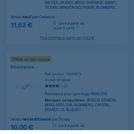
SAUTER, BRANDT, BEKO, THERMOR, SAMET,
OCEAN, SANGIORGIO, FAGOR, BLOMBERG ...
Vendu
par
Cellastor
neuf
11,63 €
Livré à partir du
Jeudi
6 août
Plus d’offres à partir de
11,63 €
Aide en visio incluse
Résistance
Ref. produit : 12004179
Produit
Original
(1)
Resistance pour Lave-linge PRINCESS
BOSCH, SIEMENS,
Marques compatibles :
BEKO, NEFF, FAR, BLOMBERG, CRYSTAL,
BRANDT, LG, BLUESKY ...
Vendu
par
Doneo
reconditionné
10,00 €
Livré à partir du
Vendredi
7 août