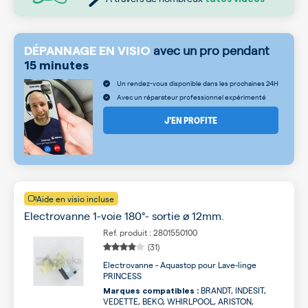
avec un pro pendant
DÉPANNAGE EN VISIO
15 minutes
Un rendez-vous disponible dans les prochaines 24H
Avec un réparateur professionnel expérimenté
J’EN PROFITE
Aide en visio incluse
Electrovanne 1-voie 180°- sortie ø 12mm.
Ref. produit : 2801550100
(31)
Electrovanne - Aquastop pour Lave-linge
PRINCESS
BRANDT, INDESIT,
Marques compatibles :
VEDETTE, BEKO, WHIRLPOOL, ARISTON,