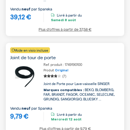
Vendu
par
Spareka
neuf
39,12 €
Livré à partir du
Samedi
8 août
Plus d’offres à partir de
37,58 €
Aide en visio incluse
Joint de tour de porte
Ref. produit : 1749190100
Produit
Original
(7)
Joint de Porte pour Lave-vaisselle SINGER
BEKO, BLOMBERG,
Marques compatibles :
FAR, BRANDT, FAGOR, OCEANIC, SELECLINE,
GRUNDIG, SANGIORGIO, BLUESKY ...
Vendu
par
Spareka
neuf
9,79 €
Livré à partir du
Mercredi
12 août
Plus d’offres à partir de
9,79 €