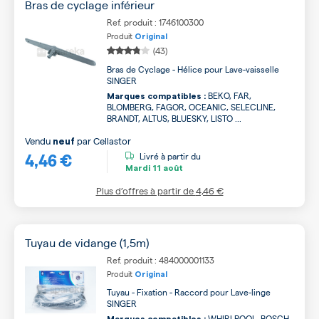
Bras de cyclage inférieur
Ref. produit : 1746100300
Produit
Original
(43)
Bras de Cyclage - Hélice pour Lave-vaisselle
SINGER
BEKO, FAR,
Marques compatibles :
BLOMBERG, FAGOR, OCEANIC, SELECLINE,
BRANDT, ALTUS, BLUESKY, LISTO ...
Vendu
par
Cellastor
neuf
4,46 €
Livré à partir du
Mardi
11 août
Plus d’offres à partir de
4,46 €
Tuyau de vidange (1,5m)
Ref. produit : 484000001133
Produit
Original
Tuyau - Fixation - Raccord pour Lave-linge
SINGER
WHIRLPOOL, BOSCH,