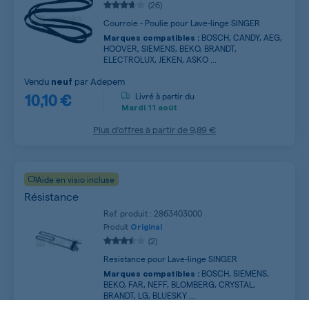
(26)
Courroie - Poulie pour Lave-linge SINGER
BOSCH, CANDY, AEG,
Marques compatibles :
HOOVER, SIEMENS, BEKO, BRANDT,
ELECTROLUX, JEKEN, ASKO ...
Vendu
par
Adepem
neuf
10,10 €
Livré à partir du
Mardi
11 août
Plus d’offres à partir de
9,89 €
Aide en visio incluse
Résistance
Ref. produit : 2863403000
Produit
Original
(2)
Resistance pour Lave-linge SINGER
BOSCH, SIEMENS,
Marques compatibles :
BEKO, FAR, NEFF, BLOMBERG, CRYSTAL,
BRANDT, LG, BLUESKY ...