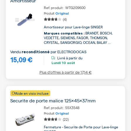
Amortisseur
Ref. produit : WTG209600
Produit
Original
(4)
Amortisseur pour Lave-linge SINGER
BRANDT, BOSCH,
Marques compatibles :
VEDETTE, SIEMENS, FAGOR, THOMSON,
CRYSTAL, SANGIORGIO, OCEAN, BALAY ...
Vendu
par
ELECTRODOCAS
reconditionné
15,09 €
Livré à partir du
Lundi
10 août
Plus d’offres à partir de
17,14 €
Aide en visio incluse
Securite de porte malice 125x45x37mm
Ref. produit : 55X3548
Produit
Original
(22)
Fermeture - Securite de Porte pour Lave-linge