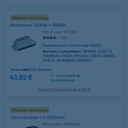
Aide en visio incluse
Résistance 1200w + 1000w
Ref. produit : 57X0059
(29)
Resistance pour Sèche-linge SINGER
BRANDT, VEDETTE,
Marques compatibles :
THOMSON, FAGOR, PRIVILEG, EDESA, SINGER,
QUELLE, BLOMBERG, ROSIERES ...
Vendu
par
Spareka
neuf
43,82 €
Livré à partir du
Samedi
8 août
Plus d’offres à partir de
41,20 €
Aide en visio incluse
Courroie poly-v l=1930mm
Ref. produit : 00096426