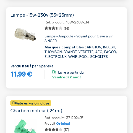
Lampe -15w-230v (55x25mm)
Ref. produit : 15W-230V-E14
(14)
Lampe - Ampoule - Voyant pour Cave à vin
SINGER
ARISTON, INDESIT,
Marques compatibles :
THOMSON, BRANDT, VEDETTE, AEG, FAGOR,
ELECTROLUX, WHIRLPOOL, SCHOLTES ...
Vendu
par
Spareka
neuf
11,99 €
Livré à partir du
Vendredi
7 août
Aide en visio incluse
Charbon moteur (l24mf)
Ref. produit : 371202407
Produit
Original
(17)