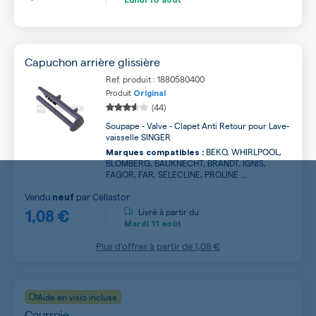
Capuchon arrière glissière
Ref. produit : 1880580400
Produit
Original
(44)
Soupape - Valve - Clapet Anti Retour pour Lave-
vaisselle SINGER
BEKO, WHIRLPOOL,
Marques compatibles :
BLOMBERG, BAUKNECHT, BRANDT, IGNIS,
FAGOR, FAR, SELECLINE, PROLINE ...
Vendu
par
Cellastor
neuf
1,08 €
Livré à partir du
Mardi
11 août
Plus d’offres à partir de
1,08 €
Aide en visio incluse
Courroie