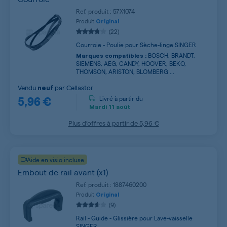
Ref. produit : 57X1074
Produit
Original
(22)
Courroie - Poulie pour Sèche-linge SINGER
BOSCH, BRANDT,
Marques compatibles :
SIEMENS, AEG, CANDY, HOOVER, BEKO,
THOMSON, ARISTON, BLOMBERG ...
Vendu
par
Cellastor
neuf
5,96 €
Livré à partir du
Mardi
11 août
Plus d’offres à partir de
5,96 €
Aide en visio incluse
Embout de rail avant (x1)
Ref. produit : 1887460200
Produit
Original
(9)
Rail - Guide - Glissière pour Lave-vaisselle
SINGER