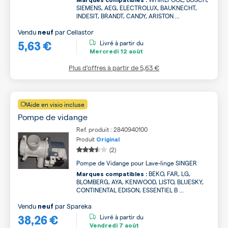
Marques compatibles :
SIEMENS, AEG, ELECTROLUX, BAUKNECHT,
INDESIT, BRANDT, CANDY, ARISTON ...
Vendu
par
Cellastor
neuf
5,63 €
Livré à partir du
Mercredi
12 août
Plus d’offres à partir de
5,63 €
Aide en visio incluse
Pompe de vidange
Ref. produit : 2840940100
Produit
Original
(2)
Pompe de Vidange pour Lave-linge SINGER
BEKO, FAR, LG,
Marques compatibles :
BLOMBERG, AYA, KENWOOD, LISTO, BLUESKY,
CONTINENTAL EDISON, ESSENTIEL B ...
Vendu
par
Spareka
neuf
38,26 €
Livré à partir du
Vendredi
7 août