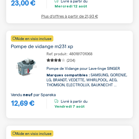
23,00 €
Livré à partir du
Mercredi
12 août
Plus d’offres à partir de
21,93 €
Aide en visio incluse
Pompe de vidange m231 xp
Ref. produit : 480181701068
(204)
Pompe de Vidange pour Lave-linge SINGER
SAMSUNG, GORENJE,
Marques compatibles :
LG, BRANDT, VEDETTE, WHIRLPOOL, AEG,
THOMSON, ELECTROLUX, BAUKNECHT ...
Vendu
par
Spareka
neuf
12,69 €
Livré à partir du
Vendredi
7 août
Aide en visio incluse