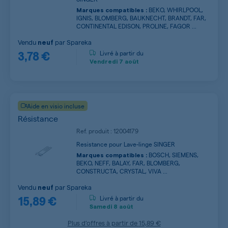
BEKO, WHIRLPOOL,
Marques compatibles :
IGNIS, BLOMBERG, BAUKNECHT, BRANDT, FAR,
CONTINENTAL EDISON, PROLINE, FAGOR ...
Vendu
par
Spareka
neuf
3,78 €
Livré à partir du
Vendredi
7 août
Aide en visio incluse
Résistance
Ref. produit : 12004179
Resistance pour Lave-linge SINGER
BOSCH, SIEMENS,
Marques compatibles :
BEKO, NEFF, BALAY, FAR, BLOMBERG,
CONSTRUCTA, CRYSTAL, VIVA ...
Vendu
par
Spareka
neuf
15,89 €
Livré à partir du
Samedi
8 août
Plus d’offres à partir de
15,89 €