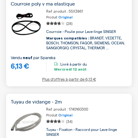
Courroie poly v ma elastique
Ref. produit : 55X3861
Produit
Original
(28)
Courroie - Poulie pour Lave-linge SINGER
BRANDT, VEDETTE,
Marques compatibles :
BOSCH, THOMSON, FAGOR, SIEMENS, OCEAN,
SANGIORGIO, CRYSTAL, THERMOR ...
Vendu
par
Spareka
neuf
6,13 €
Livré à partir du
Mercredi
12 août
Plus d’offres à partir de
6,13 €
Tuyau de vidange - 2m
Ref. produit : 1740160300
Produit
Original
(34)
Tuyau - Fixation - Raccord pour Lave-linge
SINGER