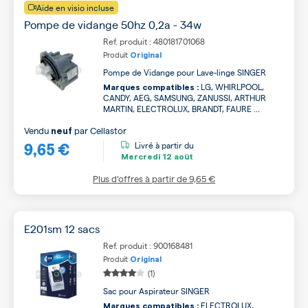
Aide en visio incluse
Pompe de vidange 50hz 0,2a - 34w
Ref. produit : 480181701068
Produit
Original
Pompe de Vidange pour Lave-linge SINGER
LG, WHIRLPOOL,
Marques compatibles :
CANDY, AEG, SAMSUNG, ZANUSSI, ARTHUR
MARTIN, ELECTROLUX, BRANDT, FAURE ...
Vendu
par
Cellastor
neuf
9,65 €
Livré à partir du
Mercredi
12 août
Plus d’offres à partir de
9,65 €
E201sm 12 sacs
Ref. produit : 900168481
Produit
Original
(1)
Sac pour Aspirateur SINGER
ELECTROLUX,
Marques compatibles :