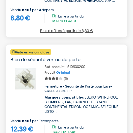
CONTINENTAL EDISON, WHIRLPOOL, AYA ...
Vendu
par
Adepem
neuf
8,80 €
Livré à partir du
Mardi
11 août
Plus d’offres à partir de
8,80 €
Aide en visio incluse
Bloc de sécurité verrou de porte
Ref. produit : 1510600200
Produit
Original
(6)
Fermeture - Sécurité de Porte pour Lave-
vaisselle SINGER
BEKO, WHIRLPOOL,
Marques compatibles :
BLOMBERG, FAR, BAUKNECHT, BRANDT,
CONTINENTAL EDISON, OCEANIC, SELECLINE,
LISTO ...
Vendu
par
Tecnoparts
neuf
12,39 €
Livré à partir du
Jeudi
13 août