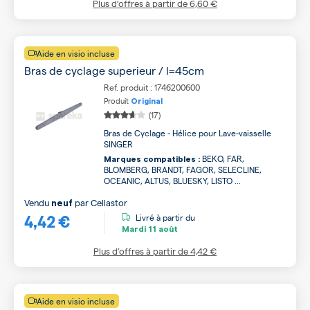
Plus d’offres à partir de
6,60 €
Aide en visio incluse
Bras de cyclage superieur / l=45cm
Ref. produit : 1746200600
Produit
Original
(17)
Bras de Cyclage - Hélice pour Lave-vaisselle
SINGER
BEKO, FAR,
Marques compatibles :
BLOMBERG, BRANDT, FAGOR, SELECLINE,
OCEANIC, ALTUS, BLUESKY, LISTO ...
Vendu
par
Cellastor
neuf
4,42 €
Livré à partir du
Mardi
11 août
Plus d’offres à partir de
4,42 €
Aide en visio incluse