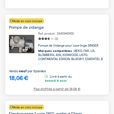
Aide en visio incluse
Pompe de vidange
Ref. produit : 2840940100
(3)
Pompe de Vidange pour Lave-linge SINGER
BEKO, FAR, LG,
Marques compatibles :
BLOMBERG, AYA, KENWOOD, LISTO,
CONTINENTAL EDISON, BLUESKY, ESSENTIEL B
...
Vendu
par
Spareka
neuf
18,06 €
Livré à partir du
Samedi
8 août
Plus d’offres à partir de
18,06 €
Aide en visio incluse
Electrovanne 1-voie 180°- sortie ø 12mm.