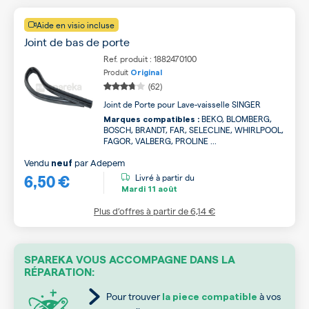
Aide en visio incluse
Joint de bas de porte
Ref. produit : 1882470100
Produit
Original
(62)
Joint de Porte pour Lave-vaisselle SINGER
BEKO, BLOMBERG,
Marques compatibles :
BOSCH, BRANDT, FAR, SELECLINE, WHIRLPOOL,
FAGOR, VALBERG, PROLINE ...
Vendu
par
Adepem
neuf
6,50 €
Livré à partir du
Mardi
11 août
Plus d’offres à partir de
6,14 €
SPAREKA VOUS ACCOMPAGNE DANS LA
RÉPARATION:
Pour trouver
à vos
la piece compatible