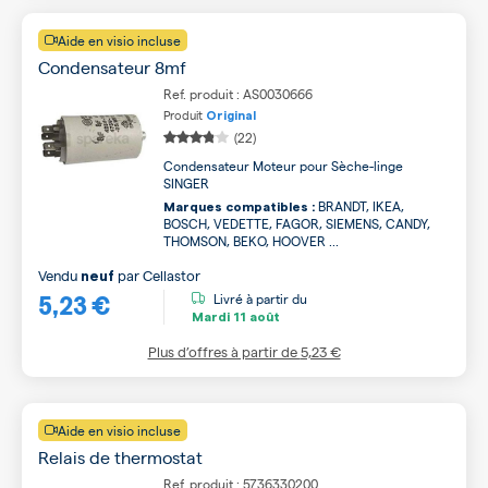
Aide en visio incluse
Condensateur 8mf
Ref. produit : AS0030666
Produit
Original
(22)
Condensateur Moteur pour Sèche-linge
SINGER
BRANDT, IKEA,
Marques compatibles :
BOSCH, VEDETTE, FAGOR, SIEMENS, CANDY,
THOMSON, BEKO, HOOVER ...
Vendu
par
Cellastor
neuf
5,23 €
Livré à partir du
Mardi
11 août
Plus d’offres à partir de
5,23 €
Aide en visio incluse
Relais de thermostat
Ref. produit : 5736330200