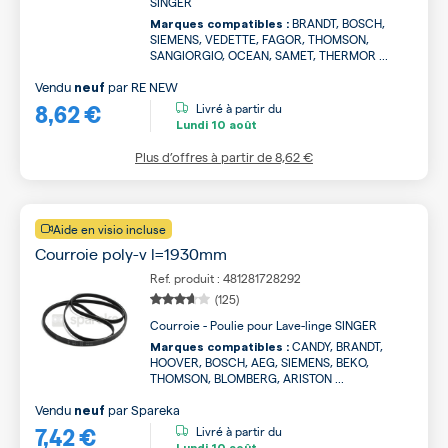
SINGER
BRANDT, BOSCH,
Marques compatibles :
SIEMENS, VEDETTE, FAGOR, THOMSON,
SANGIORGIO, OCEAN, SAMET, THERMOR ...
Vendu
par
RE NEW
neuf
8,62 €
Livré à partir du
Lundi
10 août
Plus d’offres à partir de
8,62 €
Aide en visio incluse
Courroie poly-v l=1930mm
Ref. produit : 481281728292
(125)
Courroie - Poulie pour Lave-linge SINGER
CANDY, BRANDT,
Marques compatibles :
HOOVER, BOSCH, AEG, SIEMENS, BEKO,
THOMSON, BLOMBERG, ARISTON ...
Vendu
par
Spareka
neuf
7,42 €
Livré à partir du
Lundi
10 août