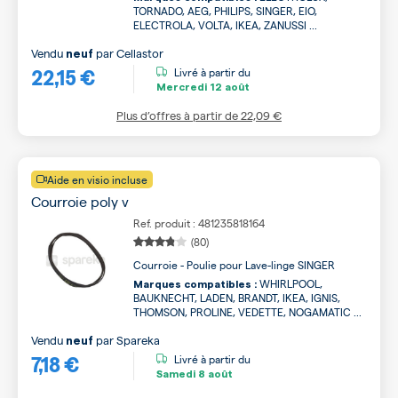
TORNADO, AEG, PHILIPS, SINGER, EIO,
ELECTROLA, VOLTA, IKEA, ZANUSSI ...
Vendu
par
Cellastor
neuf
22,15 €
Livré à partir du
Mercredi
12 août
Plus d’offres à partir de
22,09 €
Aide en visio incluse
Courroie poly v
Ref. produit : 481235818164
(80)
Courroie - Poulie pour Lave-linge SINGER
WHIRLPOOL,
Marques compatibles :
BAUKNECHT, LADEN, BRANDT, IKEA, IGNIS,
THOMSON, PROLINE, VEDETTE, NOGAMATIC ...
Vendu
par
Spareka
neuf
7,18 €
Livré à partir du
Samedi
8 août