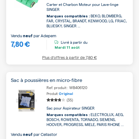
Carter et Charbon Moteur pour Lave-linge
SINGER
BEKO, BLOMBERG,
Marques compatibles :
FAR, CRYSTAL, BRANDT, KENWOOD, LG, FRIAC,
BLUESKY, SINGER ...
Vendu
par
Adepem
neuf
7,80 €
Livré à partir du
Mardi
11 août
Plus d’offres à partir de
7,80 €
Sac à poussières en micro-fibre
Ref. produit : WB406120
Produit
Original
(35)
Sac pour Aspirateur SINGER
ELECTROLUX, AEG,
Marques compatibles :
BOSCH, ROWENTA, TORNADO, SIEMENS,
HOOVER, PROGRESS, MIELE, PARIS RHONE ...
Vendu
par
Cellastor
neuf