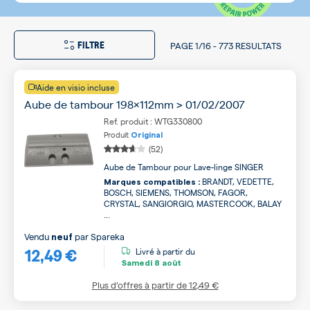
FILTRE
PAGE
1/16
-
773 RESULTATS
Aide en visio incluse
Aube de tambour 198x112mm > 01/02/2007
Ref. produit : WTG330800
Produit
Original
(52)
Aube de Tambour pour Lave-linge SINGER
BRANDT, VEDETTE,
Marques compatibles :
BOSCH, SIEMENS, THOMSON, FAGOR,
CRYSTAL, SANGIORGIO, MASTERCOOK, BALAY
...
Vendu
par
Spareka
neuf
12,49 €
Livré à partir du
Samedi
8 août
Plus d’offres à partir de
12,49 €