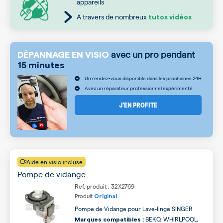
appareils
A travers de nombreux
tutos vidéos
avec un pro pendant
DÉPANNAGE EN VISIO
15 minutes
Un rendez-vous disponible dans les prochaines 24H
Avec un réparateur professionnel expérimenté
J’EN PROFITE
Aide en visio incluse
Pompe de vidange
Ref. produit : 32X2769
Produit
Original
Pompe de Vidange pour Lave-linge SINGER
BEKO, WHIRLPOOL,
Marques compatibles :