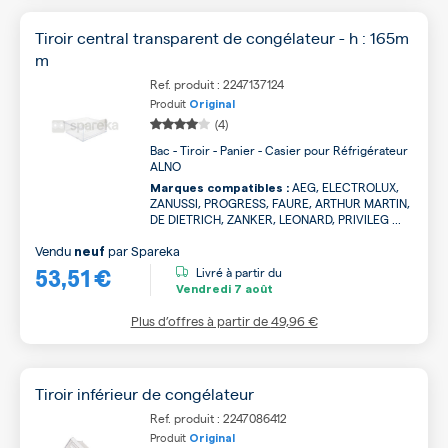
Tiroir central transparent de congélateur - h : 165m
m
Ref. produit : 2247137124
Produit
Original
(4)
Bac - Tiroir - Panier - Casier pour Réfrigérateur
ALNO
AEG, ELECTROLUX,
Marques compatibles :
ZANUSSI, PROGRESS, FAURE, ARTHUR MARTIN,
DE DIETRICH, ZANKER, LEONARD, PRIVILEG ...
Vendu
par
Spareka
neuf
53,51 €
Livré à partir du
Vendredi
7 août
Plus d’offres à partir de
49,96 €
Tiroir inférieur de congélateur
Ref. produit : 2247086412
Produit
Original