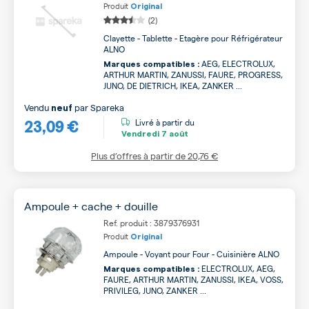
Produit
Original
(2)
Clayette - Tablette - Etagère pour Réfrigérateur
ALNO
AEG, ELECTROLUX,
Marques compatibles :
ARTHUR MARTIN, ZANUSSI, FAURE, PROGRESS,
JUNO, DE DIETRICH, IKEA, ZANKER ...
Vendu
par
Spareka
neuf
23,09 €
Livré à partir du
Vendredi
7 août
Plus d’offres à partir de
20,76 €
Ampoule + cache + douille
Ref. produit : 3879376931
Produit
Original
Ampoule - Voyant pour Four - Cuisinière ALNO
ELECTROLUX, AEG,
Marques compatibles :
FAURE, ARTHUR MARTIN, ZANUSSI, IKEA, VOSS,
PRIVILEG, JUNO, ZANKER ...