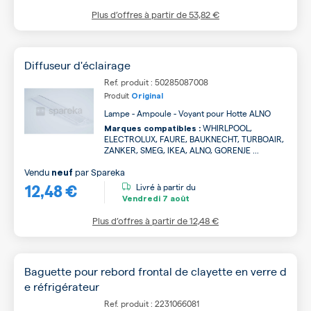
Plus d’offres à partir de
53,82 €
Diffuseur d'éclairage
Ref. produit : 50285087008
Produit
Original
Lampe - Ampoule - Voyant pour Hotte ALNO
WHIRLPOOL,
Marques compatibles :
ELECTROLUX, FAURE, BAUKNECHT, TURBOAIR,
ZANKER, SMEG, IKEA, ALNO, GORENJE ...
Vendu
par
Spareka
neuf
12,48 €
Livré à partir du
Vendredi
7 août
Plus d’offres à partir de
12,48 €
Baguette pour rebord frontal de clayette en verre d
e réfrigérateur
Ref. produit : 2231066081