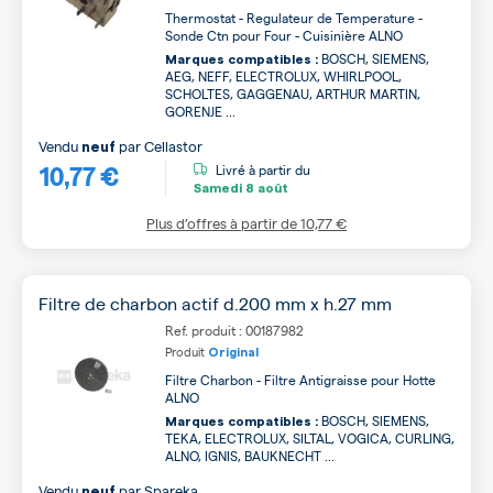
Thermostat - Regulateur de Temperature -
Sonde Ctn pour Four - Cuisinière ALNO
BOSCH, SIEMENS,
Marques compatibles :
AEG, NEFF, ELECTROLUX, WHIRLPOOL,
SCHOLTES, GAGGENAU, ARTHUR MARTIN,
GORENJE ...
Vendu
par
Cellastor
neuf
10,77 €
Livré à partir du
Samedi
8 août
Plus d’offres à partir de
10,77 €
Filtre de charbon actif d.200 mm x h.27 mm
Ref. produit : 00187982
Produit
Original
Filtre Charbon - Filtre Antigraisse pour Hotte
ALNO
BOSCH, SIEMENS,
Marques compatibles :
TEKA, ELECTROLUX, SILTAL, VOGICA, CURLING,
ALNO, IGNIS, BAUKNECHT ...
Vendu
par
Spareka
neuf