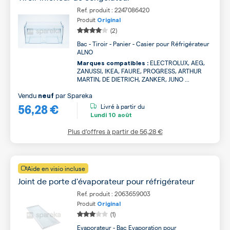
Ref. produit : 2247086420
Produit
Original
(2)
Bac - Tiroir - Panier - Casier pour Réfrigérateur
ALNO
ELECTROLUX, AEG,
Marques compatibles :
ZANUSSI, IKEA, FAURE, PROGRESS, ARTHUR
MARTIN, DE DIETRICH, ZANKER, JUNO ...
Vendu
par
Spareka
neuf
56,28 €
Livré à partir du
Lundi
10 août
Plus d’offres à partir de
56,28 €
Aide en visio incluse
Joint de porte d'évaporateur pour réfrigérateur
Ref. produit : 2063659003
Produit
Original
(1)
Evaporateur - Bac Evaporation pour