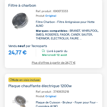
Filtre à charbon
Ref. produit : 690073333
Produit
Original
Filtre Charbon - Filtre Antigraisse pour Hotte
ALNO
BRANDT, WHIRLPOOL,
Marques compatibles :
SMEG, ROSIERES, FAGOR, CANDY, SAUTER,
THERMOR, ELECTROLUX, FAURE ...
Vendu
par
Tecnoparts
neuf
24,77 €
Livré à partir du
Mercredi
12 août
Plus d’offres à partir de
24,77 €
Aide en visio incluse
Plaque chauffante électrique 1200w
Ref. produit : 3740635218
Produit
Original
Plaque de Cuisson - Bruleur - Foyer pour Four -
Cuisinière ALNO