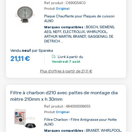
Ref. produit : C690034C0
Produit
Original
Plaque Chauffante pour Plaques de cuisson
ALNO
BOSCH, SIEMENS,
Marques compatibles :
AEG, NEFF, ELECTROLUX, WHIRLPOOL,
ARTHUR MARTIN, BRANDT, GAGGENAU, DE
DIETRICH ...
Vendu
par
Spareka
neuf
21,11 €
Livré à partir du
Vendredi
7 août
Plus d’offres à partir de
21,11 €
Filtre à charbon d210 avec pattes de montage dia
mètre 210mm x h 30mm
Ref. produit : 484000008655
Produit
Original
Filtre Charbon - Filtre Antigraisse pour Hotte
ALNO
BRANDT, WHIRLPOOL,
Marques compatibles :