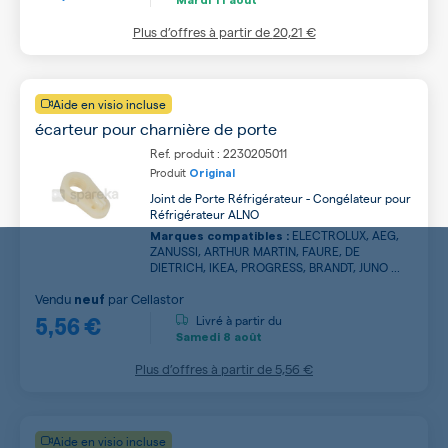
Plus d’offres à partir de
20,21 €
Aide en visio incluse
écarteur pour charnière de porte
Ref. produit : 2230205011
Produit
Original
Joint de Porte Réfrigérateur - Congélateur pour
Réfrigérateur ALNO
ELECTROLUX, AEG,
Marques compatibles :
ZANUSSI, ARTHUR MARTIN, FAURE, DE
DIETRICH, IKEA, PROGRESS, BRANDT, JUNO ...
Vendu
par
Cellastor
neuf
5,56 €
Livré à partir du
Samedi
8 août
Plus d’offres à partir de
5,56 €
Aide en visio incluse