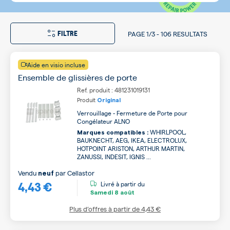
FILTRE
PAGE
1/3
-
106 RESULTATS
Aide en visio incluse
Ensemble de glissières de porte
Ref. produit : 481231019131
Produit
Original
Verrouillage - Fermeture de Porte pour
Congélateur ALNO
WHIRLPOOL,
Marques compatibles :
BAUKNECHT, AEG, IKEA, ELECTROLUX,
HOTPOINT ARISTON, ARTHUR MARTIN,
ZANUSSI, INDESIT, IGNIS ...
Vendu
par
Cellastor
neuf
4,43 €
Livré à partir du
Samedi
8 août
Plus d’offres à partir de
4,43 €