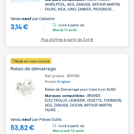
WHIRLPOOL, AEG, ZANUSSI, ARTHUR MARTIN,
FAURE, IKEA, JUNO, ZANKER, PROGRESS ...
Vendu
par
Cellastor
neuf
3,14 €
Livré à partir du
Mardi
11 août
Plus d’offres à partir de
3,14 €
Aide en visio incluse
Relais de démarrage
Ref. produit : 45X1192
Produit
Original
Relais de Demarrage pour Cave à vin ALNO
BRANDT,
Marques compatibles :
ELECTROLUX, LIEBHERR, VEDETTE, THOMSON,
AEG, ZANUSSI, OCEAN, ARTHUR MARTIN,
FAURE ...
Vendu
par
Pièces Outils
neuf
53,82 €
Livré à partir du
Mercredi
12 août