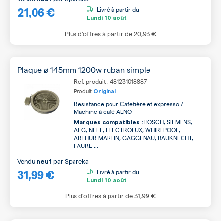
21,06 €
Livré à partir du
Lundi
10 août
Plus d’offres à partir de
20,93 €
Plaque ø 145mm 1200w ruban simple
Ref. produit : 481231018887
Produit
Original
Resistance pour Cafetière et expresso /
Machine à café ALNO
BOSCH, SIEMENS,
Marques compatibles :
AEG, NEFF, ELECTROLUX, WHIRLPOOL,
ARTHUR MARTIN, GAGGENAU, BAUKNECHT,
FAURE ...
Vendu
par
Spareka
neuf
31,99 €
Livré à partir du
Lundi
10 août
Plus d’offres à partir de
31,99 €