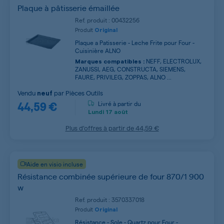
Plaque à pâtisserie émaillée
Ref. produit : 00432256
Produit
Original
Plaque a Patisserie - Leche Frite pour Four -
Cuisinière ALNO
NEFF, ELECTROLUX,
Marques compatibles :
ZANUSSI, AEG, CONSTRUCTA, SIEMENS,
FAURE, PRIVILEG, ZOPPAS, ALNO ...
Vendu
par
Pièces Outils
neuf
44,59 €
Livré à partir du
Lundi
17 août
Plus d’offres à partir de
44,59 €
Aide en visio incluse
Résistance combinée supérieure de four 870/1 900
w
Ref. produit : 3570337018
Produit
Original
Résistance - Sole - Quartz pour Four -