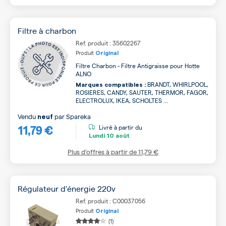
Filtre à charbon
Ref. produit : 35602267
Produit
Original
Filtre Charbon - Filtre Antigraisse pour Hotte
ALNO
BRANDT, WHIRLPOOL,
Marques compatibles :
ROSIERES, CANDY, SAUTER, THERMOR, FAGOR,
ELECTROLUX, IKEA, SCHOLTES ...
Vendu
par
Spareka
neuf
11,79 €
Livré à partir du
Lundi
10 août
Plus d’offres à partir de
11,79 €
Régulateur d'énergie 220v
Ref. produit : C00037056
Produit
Original
(1)