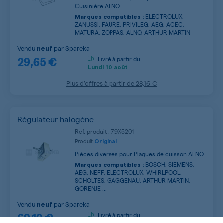
Cuisinière ALNO
ELECTROLUX,
Marques compatibles :
ZANUSSI, FAURE, PRIVILEG, AEG, ACEC,
MATURA, ZOPPAS, ALNO, ARTHUR MARTIN
Vendu
par
Spareka
neuf
29,65 €
Livré à partir du
Lundi
10 août
Plus d’offres à partir de
28,16 €
Régulateur halogène
Ref. produit : 79X5201
Produit
Original
Pièces diverses pour Plaques de cuisson ALNO
BOSCH, SIEMENS,
Marques compatibles :
AEG, NEFF, ELECTROLUX, WHIRLPOOL,
SCHOLTES, GAGGENAU, ARTHUR MARTIN,
GORENJE ...
Vendu
par
Spareka
neuf
69,19 €
Livré à partir du
Jeudi
20 août