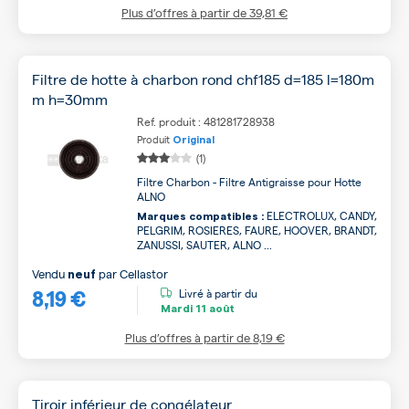
Plus d’offres à partir de
39,81 €
Filtre de hotte à charbon rond chf185 d=185 l=180m
m h=30mm
Ref. produit : 481281728938
Produit
Original
(1)
Filtre Charbon - Filtre Antigraisse pour Hotte
ALNO
ELECTROLUX, CANDY,
Marques compatibles :
PELGRIM, ROSIERES, FAURE, HOOVER, BRANDT,
ZANUSSI, SAUTER, ALNO ...
Vendu
par
Cellastor
neuf
8,19 €
Livré à partir du
Mardi
11 août
Plus d’offres à partir de
8,19 €
Tiroir inférieur de congélateur