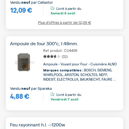
Vendu
par
Cellastor
neuf
12,09 €
Livré à partir du
Samedi
8 août
Plus d’offres à partir de
12,09 €
Ampoule de four 300°c, l:48mm.
Ref. produit : CU4409
(32)
Ampoule - Voyant pour Four - Cuisinière ALNO
BOSCH, SIEMENS,
Marques compatibles :
WHIRLPOOL, ARISTON, SCHOLTES, NEFF,
INDESIT, ELECTROLUX, BAUKNECHT, FAURE ...
Vendu
par
Spareka
neuf
4,88 €
Livré à partir du
Vendredi
7 août
Feu rayonnant h.l. --1200w