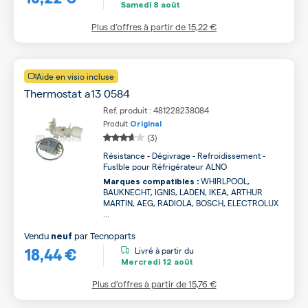
Samedi
8 août
Plus d’offres à partir de
15,22 €
Aide en visio incluse
Thermostat a13 0584
Ref. produit : 481228238084
Produit
Original
(3)
Résistance - Dégivrage - Refroidissement -
Fuslble pour Réfrigérateur ALNO
WHIRLPOOL,
Marques compatibles :
BAUKNECHT, IGNIS, LADEN, IKEA, ARTHUR
MARTIN, AEG, RADIOLA, BOSCH, ELECTROLUX
...
Vendu
par
Tecnoparts
neuf
18,44 €
Livré à partir du
Mercredi
12 août
Plus d’offres à partir de
15,76 €