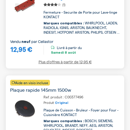
(1)
Fermeture - Securite de Porte pour Lave-linge
KONTACT
WHIRLPOOL, LADEN,
Marques compatibles :
RADIOLA, IGNIS, ARISTON, BAUKNECHT,
INDESIT, HOTPOINT ARISTON, PHILIPS, OTSEIN ...
Vendu
par
Cellastor
neuf
12,95 €
Livré à partir du
Samedi
8 août
Plus d’offres à partir de
12,95 €
Aide en visio incluse
Plaque rapide 145mm 1500w
Ref. produit : C00377496
Produit
Original
Plaque de Cuisson - Bruleur - Foyer pour Four -
Cuisinière KONTACT
BOSCH, SIEMENS,
Marques compatibles :
WHIRLPOOL, BRANDT, NEFF, AEG, ARISTON,