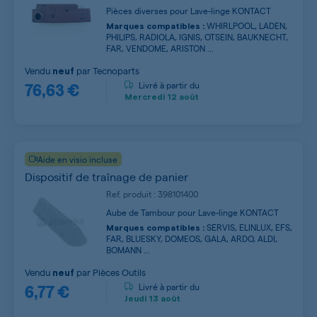
Pièces diverses pour Lave-linge KONTACT
WHIRLPOOL, LADEN,
Marques compatibles :
PHILIPS, RADIOLA, IGNIS, OTSEIN, BAUKNECHT,
FAR, VENDOME, ARISTON ...
Vendu
par
Tecnoparts
neuf
76,63 €
Livré à partir du
Mercredi
12 août
Aide en visio incluse
Dispositif de traînage de panier
Ref. produit : 398101400
Aube de Tambour pour Lave-linge KONTACT
SERVIS, ELINLUX, EFS,
Marques compatibles :
FAR, BLUESKY, DOMEOS, GALA, ARDO, ALDI,
BOMANN ...
Vendu
par
Pièces Outils
neuf
6,77 €
Livré à partir du
Jeudi
13 août