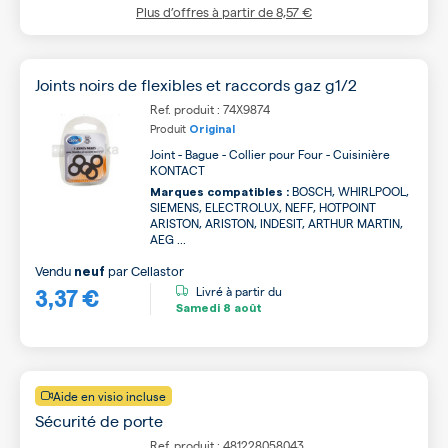
Plus d’offres à partir de
8,57 €
Joints noirs de flexibles et raccords gaz g1/2
Ref. produit : 74X9874
Produit
Original
Joint - Bague - Collier pour Four - Cuisinière
KONTACT
BOSCH, WHIRLPOOL,
Marques compatibles :
SIEMENS, ELECTROLUX, NEFF, HOTPOINT
ARISTON, ARISTON, INDESIT, ARTHUR MARTIN,
AEG ...
Vendu
par
Cellastor
neuf
3,37 €
Livré à partir du
Samedi
8 août
Aide en visio incluse
Sécurité de porte
Ref. produit : 481228058043