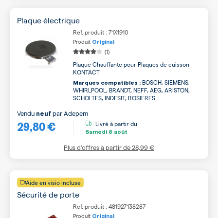
Plaque électrique
Ref. produit : 71X1910
Produit
Original
(1)
Plaque Chauffante pour Plaques de cuisson
KONTACT
BOSCH, SIEMENS,
Marques compatibles :
WHIRLPOOL, BRANDT, NEFF, AEG, ARISTON,
SCHOLTES, INDESIT, ROSIERES ...
Vendu
par
Adepem
neuf
29,80 €
Livré à partir du
Samedi
8 août
Plus d’offres à partir de
28,99 €
Aide en visio incluse
Sécurité de porte
Ref. produit : 481927138287
Produit
Original