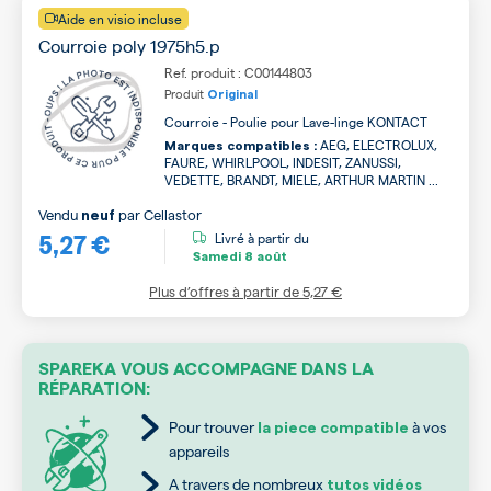
Aide en visio incluse
Courroie poly 1975h5.p
Ref. produit : C00144803
Produit
Original
Courroie - Poulie pour Lave-linge KONTACT
AEG, ELECTROLUX,
Marques compatibles :
FAURE, WHIRLPOOL, INDESIT, ZANUSSI,
VEDETTE, BRANDT, MIELE, ARTHUR MARTIN ...
Vendu
par
Cellastor
neuf
5,27 €
Livré à partir du
Samedi
8 août
Plus d’offres à partir de
5,27 €
SPAREKA VOUS ACCOMPAGNE DANS LA
RÉPARATION:
Pour trouver
à vos
la piece compatible
appareils
A travers de nombreux
tutos vidéos