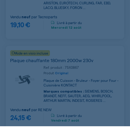
ARISTON, EUROTECH, CURLING, FAR, EBD,
LACO, BLUESKY, FORON ...
Vendu
par
Tecnoparts
neuf
19,10 €
Livré à partir du
Mercredi
12 août
Aide en visio incluse
Plaque chauffante 180mm 2000w 230v
Ref. produit : 75X0867
Produit
Original
Plaque de Cuisson - Bruleur - Foyer pour Four -
Cuisinière KONTACT
SIEMENS, BOSCH,
Marques compatibles :
BRANDT, NEFF, SAUTER, AEG, WHIRLPOOL,
ARTHUR MARTIN, INDESIT, ROSIERES ...
Vendu
par
RE NEW
neuf
24,15 €
Livré à partir du
Vendredi
7 août