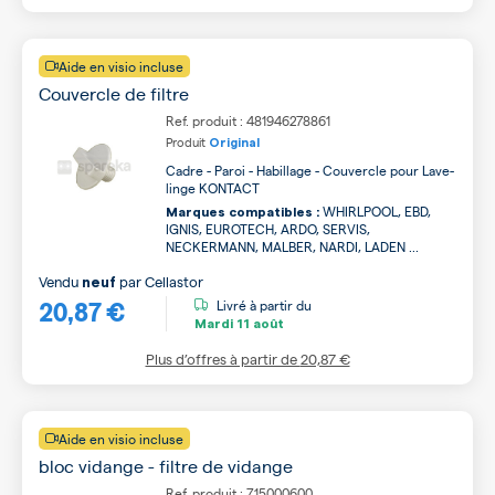
Aide en visio incluse
Couvercle de filtre
Ref. produit : 481946278861
Produit
Original
Cadre - Paroi - Habillage - Couvercle pour Lave-
linge KONTACT
WHIRLPOOL, EBD,
Marques compatibles :
IGNIS, EUROTECH, ARDO, SERVIS,
NECKERMANN, MALBER, NARDI, LADEN ...
Vendu
par
Cellastor
neuf
20,87 €
Livré à partir du
Mardi
11 août
Plus d’offres à partir de
20,87 €
Aide en visio incluse
bloc vidange - filtre de vidange
Ref. produit : 715000600