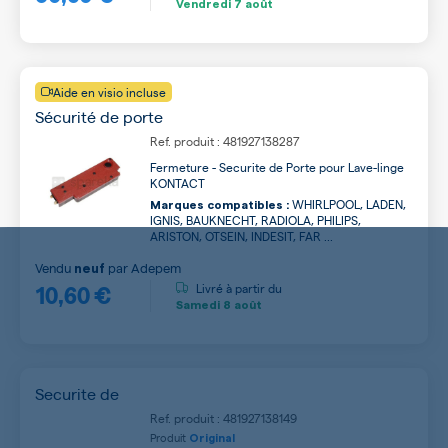
Vendredi
7 août
Aide en visio incluse
Sécurité de porte
Ref. produit : 481927138287
Fermeture - Securite de Porte pour Lave-linge
KONTACT
WHIRLPOOL, LADEN,
Marques compatibles :
IGNIS, BAUKNECHT, RADIOLA, PHILIPS,
ARISTON, OTSEIN, INDESIT, FAR ...
Vendu
par
Adepem
neuf
10,60 €
Livré à partir du
Samedi
8 août
Securite de
Ref. produit : 481927138149
Produit
Original