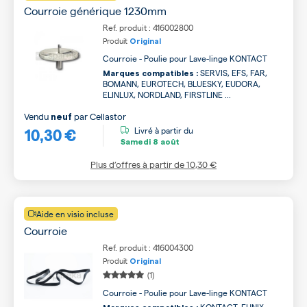
Courroie générique 1230mm
Ref. produit : 416002800
Produit
Original
Courroie - Poulie pour Lave-linge KONTACT
SERVIS, EFS, FAR,
Marques compatibles :
BOMANN, EUROTECH, BLUESKY, EUDORA,
ELINLUX, NORDLAND, FIRSTLINE ...
Vendu
par
Cellastor
neuf
10,30 €
Livré à partir du
Samedi
8 août
Plus d’offres à partir de
10,30 €
Aide en visio incluse
Courroie
Ref. produit : 416004300
Produit
Original
(1)
Courroie - Poulie pour Lave-linge KONTACT
KONTACT, FUNIX,