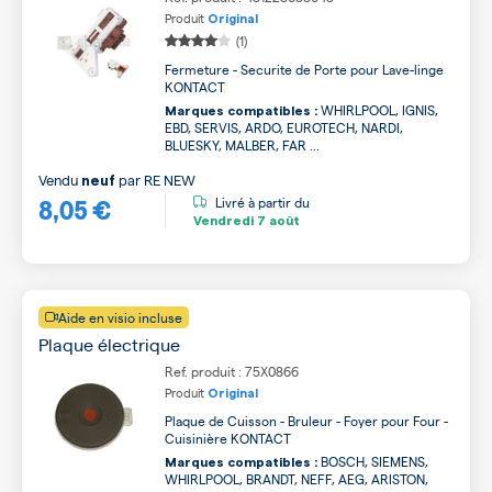
Produit
Original
(1)
Fermeture - Securite de Porte pour Lave-linge
KONTACT
WHIRLPOOL, IGNIS,
Marques compatibles :
EBD, SERVIS, ARDO, EUROTECH, NARDI,
BLUESKY, MALBER, FAR ...
Vendu
par
RE NEW
neuf
8,05 €
Livré à partir du
Vendredi
7 août
Aide en visio incluse
Plaque électrique
Ref. produit : 75X0866
Produit
Original
Plaque de Cuisson - Bruleur - Foyer pour Four -
Cuisinière KONTACT
BOSCH, SIEMENS,
Marques compatibles :
WHIRLPOOL, BRANDT, NEFF, AEG, ARISTON,