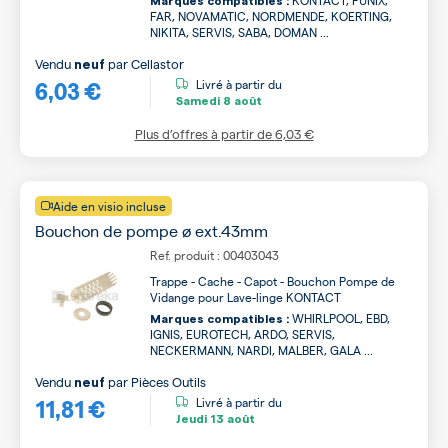
Marques compatibles :
FAR, NOVAMATIC, NORDMENDE, KOERTING,
NIKITA, SERVIS, SABA, DOMAN ...
Vendu
par
Cellastor
neuf
6,03 €
Livré à partir du
Samedi
8 août
Plus d’offres à partir de
6,03 €
Aide en visio incluse
Bouchon de pompe ø ext.43mm
Ref. produit : 00403043
Trappe - Cache - Capot - Bouchon Pompe de
Vidange pour Lave-linge KONTACT
WHIRLPOOL, EBD,
Marques compatibles :
IGNIS, EUROTECH, ARDO, SERVIS,
NECKERMANN, NARDI, MALBER, GALA ...
Vendu
par
Pièces Outils
neuf
11,81 €
Livré à partir du
Jeudi
13 août