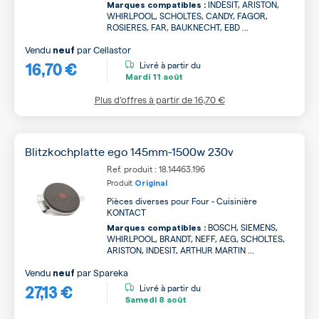
INDESIT, ARISTON,
Marques compatibles :
WHIRLPOOL, SCHOLTES, CANDY, FAGOR,
ROSIERES, FAR, BAUKNECHT, EBD ...
Vendu
par
Cellastor
neuf
16,70 €
Livré à partir du
Mardi
11 août
Plus d’offres à partir de
16,70 €
Blitzkochplatte ego 145mm-1500w 230v
Ref. produit : 18.14463.196
Produit
Original
Pièces diverses pour Four - Cuisinière
KONTACT
BOSCH, SIEMENS,
Marques compatibles :
WHIRLPOOL, BRANDT, NEFF, AEG, SCHOLTES,
ARISTON, INDESIT, ARTHUR MARTIN ...
Vendu
par
Spareka
neuf
27,13 €
Livré à partir du
Samedi
8 août