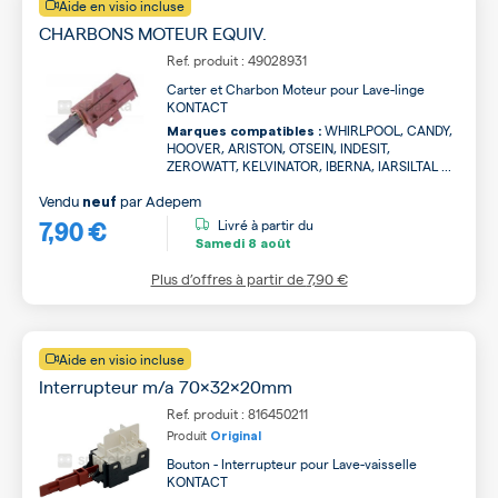
Aide en visio incluse
CHARBONS MOTEUR EQUIV.
Ref. produit : 49028931
Carter et Charbon Moteur pour Lave-linge
KONTACT
WHIRLPOOL, CANDY,
Marques compatibles :
HOOVER, ARISTON, OTSEIN, INDESIT,
ZEROWATT, KELVINATOR, IBERNA, IARSILTAL ...
Vendu
par
Adepem
neuf
7,90 €
Livré à partir du
Samedi
8 août
Plus d’offres à partir de
7,90 €
Aide en visio incluse
Interrupteur m/a 70x32x20mm
Ref. produit : 816450211
Produit
Original
Bouton - Interrupteur pour Lave-vaisselle
KONTACT