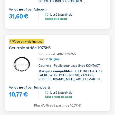
SCHOLTES, INDESIT, ROSIERES ...
Vendu
par
Adepem
neuf
31,60 €
Livré à partir du
Samedi
8 août
Aide en visio incluse
Courroie striée 1975h5
Ref. produit : 481281718156
Produit
Original
Courroie - Poulie pour Lave-linge KONTACT
ELECTROLUX, AEG,
Marques compatibles :
FAURE, WHIRLPOOL, INDESIT, ZANUSSI,
VEDETTE, BRANDT, MIELE, ARTHUR MARTIN ...
Vendu
par
Tecnoparts
neuf
10,77 €
Livré à partir du
Mercredi
12 août
Plus d’offres à partir de
10,77 €