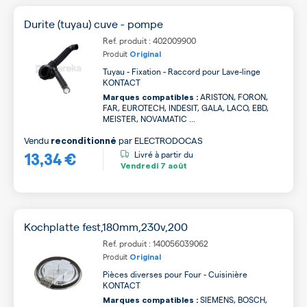
Durite (tuyau) cuve - pompe
Ref. produit : 402009900
Produit
Original
Tuyau - Fixation - Raccord pour Lave-linge
KONTACT
ARISTON, FORON,
Marques compatibles :
FAR, EUROTECH, INDESIT, GALA, LACO, EBD,
MEISTER, NOVAMATIC ...
Vendu
par
ELECTRODOCAS
reconditionné
13,34 €
Livré à partir du
Vendredi
7 août
Kochplatte fest,180mm,230v,200
Ref. produit : 140056039062
Produit
Original
Pièces diverses pour Four - Cuisinière
KONTACT
SIEMENS, BOSCH,
Marques compatibles :