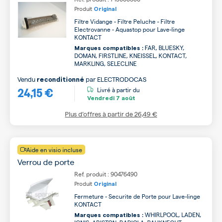
Produit
Original
Filtre Vidange - Filtre Peluche - Filtre
Electrovanne - Aquastop pour Lave-linge
KONTACT
FAR, BLUESKY,
Marques compatibles :
DOMAN, FIRSTLINE, KNEISSEL, KONTACT,
MARKLING, SELECLINE
Vendu
par
ELECTRODOCAS
reconditionné
24,15 €
Livré à partir du
Vendredi
7 août
Plus d’offres à partir de
26,49 €
Aide en visio incluse
Verrou de porte
Ref. produit : 90476490
Produit
Original
Fermeture - Securite de Porte pour Lave-linge
KONTACT
WHIRLPOOL, LADEN,
Marques compatibles :