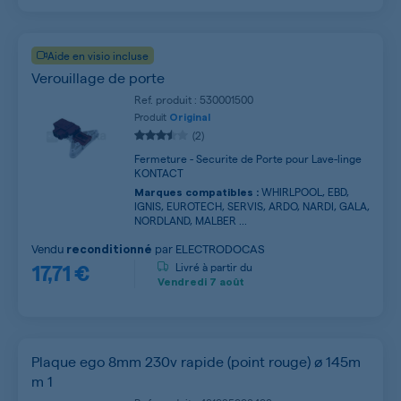
Aide en visio incluse
Verouillage de porte
Ref. produit : 530001500
Produit
Original
(2)
Fermeture - Securite de Porte pour Lave-linge
KONTACT
WHIRLPOOL, EBD,
Marques compatibles :
IGNIS, EUROTECH, SERVIS, ARDO, NARDI, GALA,
NORDLAND, MALBER ...
Vendu
par
ELECTRODOCAS
reconditionné
17,71 €
Livré à partir du
Vendredi
7 août
Plaque ego 8mm 230v rapide (point rouge) ø 145m
m 1