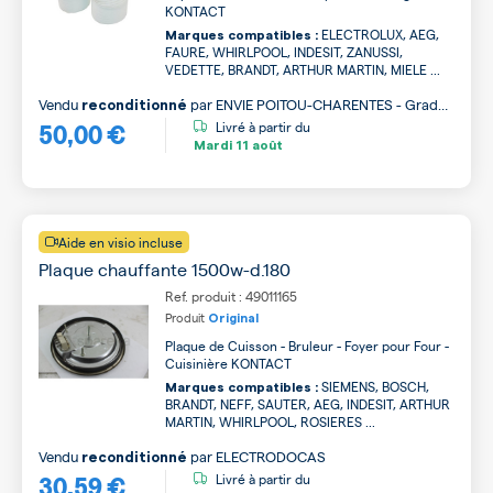
KONTACT
ELECTROLUX, AEG,
Marques compatibles :
FAURE, WHIRLPOOL, INDESIT, ZANUSSI,
VEDETTE, BRANDT, ARTHUR MARTIN, MIELE ...
Vendu
par
ENVIE POITOU-CHARENTES - Grade
reconditionné
50,00 €
A
Livré à partir du
Mardi
11 août
Aide en visio incluse
Plaque chauffante 1500w-d.180
Ref. produit : 49011165
Produit
Original
Plaque de Cuisson - Bruleur - Foyer pour Four -
Cuisinière KONTACT
SIEMENS, BOSCH,
Marques compatibles :
BRANDT, NEFF, SAUTER, AEG, INDESIT, ARTHUR
MARTIN, WHIRLPOOL, ROSIERES ...
Vendu
par
ELECTRODOCAS
reconditionné
30,59 €
Livré à partir du