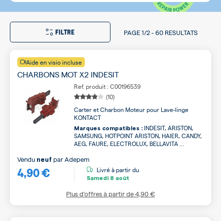
FILTRE
PAGE
1/2
-
60 RESULTATS
Aide en visio incluse
CHARBONS MOT X2 INDESIT
Ref. produit : C00196539
(10)
Carter et Charbon Moteur pour Lave-linge
KONTACT
INDESIT, ARISTON,
Marques compatibles :
SAMSUNG, HOTPOINT ARISTON, HAIER, CANDY,
AEG, FAURE, ELECTROLUX, BELLAVITA ...
Vendu
par
Adepem
neuf
4,90 €
Livré à partir du
Samedi
8 août
Plus d’offres à partir de
4,90 €