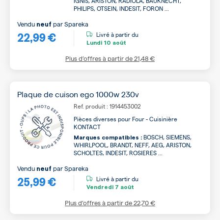
IGNIS, ARISTON, RADIOLA, BAUKNECHT,
PHILIPS, OTSEIN, INDESIT, FORON ...
Vendu
par
Spareka
neuf
22,99 €
Livré à partir du
Lundi
10 août
Plus d’offres à partir de
21,48 €
Plaque de cuison ego 1000w 230v
Ref. produit : 1914453002
Pièces diverses pour Four - Cuisinière
KONTACT
BOSCH, SIEMENS,
Marques compatibles :
WHIRLPOOL, BRANDT, NEFF, AEG, ARISTON,
SCHOLTES, INDESIT, ROSIERES ...
Vendu
par
Spareka
neuf
25,99 €
Livré à partir du
Vendredi
7 août
Plus d’offres à partir de
22,70 €