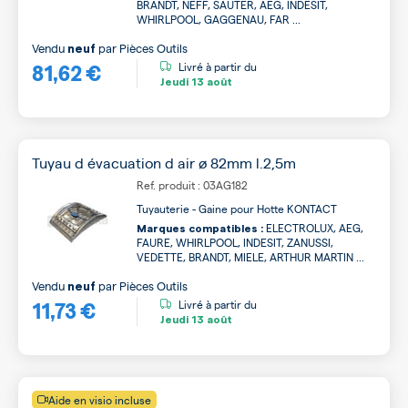
BRANDT, NEFF, SAUTER, AEG, INDESIT,
WHIRLPOOL, GAGGENAU, FAR ...
Vendu
par
Pièces Outils
neuf
81,62 €
Livré à partir du
Jeudi
13 août
Tuyau d évacuation d air ø 82mm l.2,5m
Ref. produit : 03AG182
Tuyauterie - Gaine pour Hotte KONTACT
ELECTROLUX, AEG,
Marques compatibles :
FAURE, WHIRLPOOL, INDESIT, ZANUSSI,
VEDETTE, BRANDT, MIELE, ARTHUR MARTIN ...
Vendu
par
Pièces Outils
neuf
11,73 €
Livré à partir du
Jeudi
13 août
Aide en visio incluse