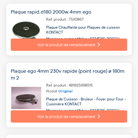
Plaque rapid.d180 2000w 4mm ego
Ref. produit : 75X0867
Plaque Chauffante pour Plaques de cuisson
KONTACT
SIEMENS, BOSCH,
Marques compatibles :
BRANDT, NEFF, SAUTER, INDESIT, AEG, ARTHUR
Voir le produit de remplacement
MARTIN, WHIRLPOOL, ROSIERES ...
Plaque ego 4mm 230v rapide (point rouge) ø 180m
m 2
Ref. produit : 481925998515
Produit
Original
Plaque de Cuisson - Bruleur - Foyer pour Four -
Cuisinière KONTACT
SIEMENS, BOSCH,
Marques compatibles :
BRANDT, NEFF, SAUTER, AEG, INDESIT, ARTHUR
Voir le produit de remplacement
MARTIN, WHIRLPOOL, GAGGENAU ...