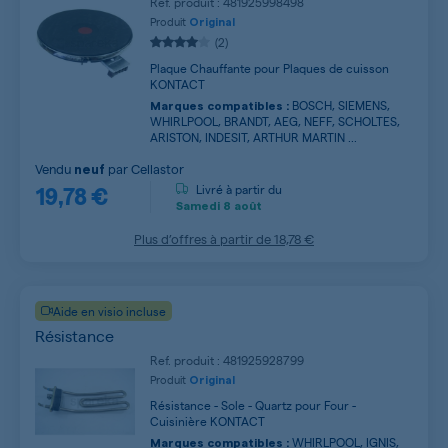
Ref. produit : 481925998498
Produit
Original
(2)
Plaque Chauffante pour Plaques de cuisson
KONTACT
BOSCH, SIEMENS,
Marques compatibles :
WHIRLPOOL, BRANDT, AEG, NEFF, SCHOLTES,
ARISTON, INDESIT, ARTHUR MARTIN ...
Vendu
par
Cellastor
neuf
19,78 €
Livré à partir du
Samedi
8 août
Plus d’offres à partir de
18,78 €
Aide en visio incluse
Résistance
Ref. produit : 481925928799
Produit
Original
Résistance - Sole - Quartz pour Four -
Cuisinière KONTACT
WHIRLPOOL, IGNIS,
Marques compatibles :