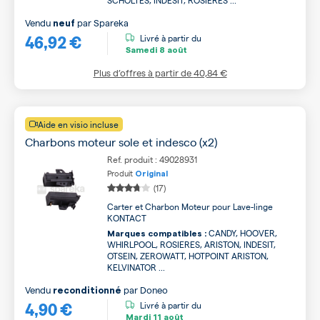
SCHOLTES, INDESIT, ROSIERES ...
Vendu
par
Spareka
neuf
46,92 €
Livré à partir du
Samedi
8 août
Plus d’offres à partir de
40,84 €
Aide en visio incluse
Charbons moteur sole et indesco (x2)
Ref. produit : 49028931
Produit
Original
(17)
Carter et Charbon Moteur pour Lave-linge
KONTACT
CANDY, HOOVER,
Marques compatibles :
WHIRLPOOL, ROSIERES, ARISTON, INDESIT,
OTSEIN, ZEROWATT, HOTPOINT ARISTON,
KELVINATOR ...
Vendu
par
Doneo
reconditionné
4,90 €
Livré à partir du
Mardi
11 août