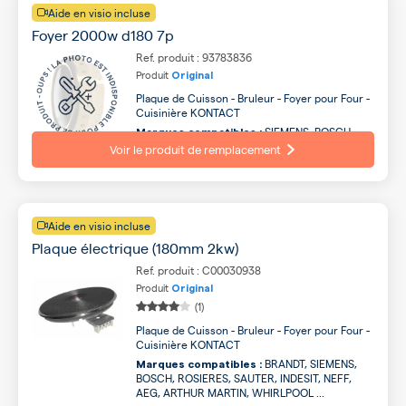
Aide en visio incluse
Foyer 2000w d180 7p
Ref. produit : 93783836
Produit
Original
Plaque de Cuisson - Bruleur - Foyer pour Four -
Cuisinière KONTACT
SIEMENS, BOSCH,
Marques compatibles :
BRANDT, NEFF, SAUTER, AEG, INDESIT,
Voir le produit de remplacement
WHIRLPOOL, ARTHUR MARTIN, GAGGENAU ...
Aide en visio incluse
Plaque électrique (180mm 2kw)
Ref. produit : C00030938
Produit
Original
(1)
Plaque de Cuisson - Bruleur - Foyer pour Four -
Cuisinière KONTACT
BRANDT, SIEMENS,
Marques compatibles :
BOSCH, ROSIERES, SAUTER, INDESIT, NEFF,
AEG, ARTHUR MARTIN, WHIRLPOOL ...