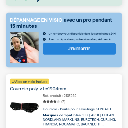
avec un pro pendant
DÉPANNAGE EN VISIO
15 minutes
Un rendez-vous disponible dans les prochaines 24H
Avec un réparateur professionnel expérimenté
J’EN PROFITE
Aide en visio incluse
Courroie poly-v l =1904mm
Ref. produit : 2107252
(7)
Courroie - Poulie pour Lave-linge KONTACT
EBD, ARDO, OCEAN,
Marques compatibles :
NORDLAND, MARKLING, EUROTECH, CURLING,
FRANCIA, NOGAMATIC, BAUKNECHT ...