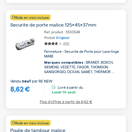
Aide en visio incluse
Securite de porte malice 125x45x37mm
Ref. produit : 55X3548
Produit
Original
(22)
Fermeture - Securite de Porte pour Lave-linge
MABE
BRANDT, BOSCH,
Marques compatibles :
SIEMENS, VEDETTE, FAGOR, THOMSON,
SANGIORGIO, OCEAN, SAMET, THERMOR ...
Vendu
par
RE NEW
neuf
8,62 €
Livré à partir du
Lundi
10 août
Plus d’offres à partir de
8,62 €
Aide en visio incluse
Poulie de tambour malice