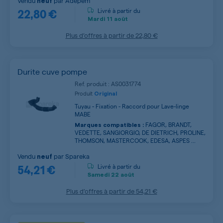
Vendu
par
Adepem
neuf
22,80 €
Livré à partir du
Mardi
11 août
Plus d’offres à partir de
22,80 €
Durite cuve pompe
Ref. produit : AS0031774
Produit
Original
Tuyau - Fixation - Raccord pour Lave-linge
MABE
FAGOR, BRANDT,
Marques compatibles :
VEDETTE, SANGIORGIO, DE DIETRICH, PROLINE,
THOMSON, MASTERCOOK, EDESA, ASPES ...
Vendu
par
Spareka
neuf
54,21 €
Livré à partir du
Samedi
22 août
Plus d’offres à partir de
54,21 €