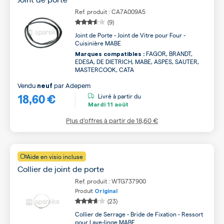
Ref. produit : CA7A009A5
(9)
Joint de Porte - Joint de Vitre pour Four -
Cuisinière MABE
FAGOR, BRANDT,
Marques compatibles :
EDESA, DE DIETRICH, MABE, ASPES, SAUTER,
MASTERCOOK, CATA
Vendu
par
Adepem
neuf
18,60 €
Livré à partir du
Mardi
11 août
Plus d’offres à partir de
18,60 €
Aide en visio incluse
Collier de joint de porte
Ref. produit : WTG737900
Produit
Original
(23)
Collier de Serrage - Bride de Fixation - Ressort
pour Lave-linge MABE