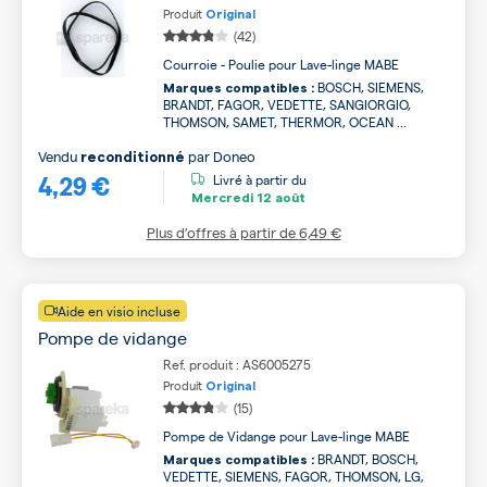
Produit
Original
(42)
Courroie - Poulie pour Lave-linge MABE
BOSCH, SIEMENS,
Marques compatibles :
BRANDT, FAGOR, VEDETTE, SANGIORGIO,
THOMSON, SAMET, THERMOR, OCEAN ...
Vendu
par
Doneo
reconditionné
4,29 €
Livré à partir du
Mercredi
12 août
Plus d’offres à partir de
6,49 €
Aide en visio incluse
Pompe de vidange
Ref. produit : AS6005275
Produit
Original
(15)
Pompe de Vidange pour Lave-linge MABE
BRANDT, BOSCH,
Marques compatibles :
VEDETTE, SIEMENS, FAGOR, THOMSON, LG,