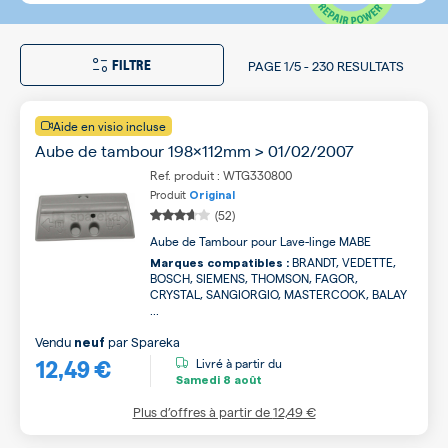
FILTRE
PAGE
1/5
-
230 RESULTATS
Aide en visio incluse
Aube de tambour 198x112mm > 01/02/2007
Ref. produit : WTG330800
Produit
Original
(52)
Aube de Tambour pour Lave-linge MABE
BRANDT, VEDETTE,
Marques compatibles :
BOSCH, SIEMENS, THOMSON, FAGOR,
CRYSTAL, SANGIORGIO, MASTERCOOK, BALAY
...
Vendu
par
Spareka
neuf
12,49 €
Livré à partir du
Samedi
8 août
Plus d’offres à partir de
12,49 €