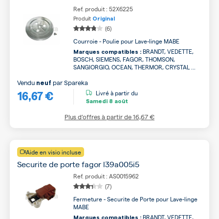
Ref. produit : 52X6225
Produit
Original
(6)
Courroie - Poulie pour Lave-linge MABE
BRANDT, VEDETTE,
Marques compatibles :
BOSCH, SIEMENS, FAGOR, THOMSON,
SANGIORGIO, OCEAN, THERMOR, CRYSTAL ...
Vendu
par
Spareka
neuf
16,67 €
Livré à partir du
Samedi
8 août
Plus d’offres à partir de
16,67 €
Aide en visio incluse
Securite de porte fagor l39a005i5
Ref. produit : AS0015962
(7)
Fermeture - Securite de Porte pour Lave-linge
MABE
BRANDT, VEDETTE,
Marques compatibles :