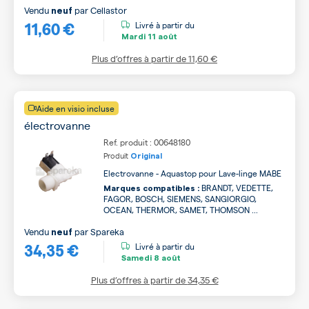
Vendu
par
Cellastor
neuf
11,60 €
Livré à partir du
Mardi
11 août
Plus d’offres à partir de
11,60 €
Aide en visio incluse
électrovanne
Ref. produit : 00648180
Produit
Original
Electrovanne - Aquastop pour Lave-linge MABE
BRANDT, VEDETTE,
Marques compatibles :
FAGOR, BOSCH, SIEMENS, SANGIORGIO,
OCEAN, THERMOR, SAMET, THOMSON ...
Vendu
par
Spareka
neuf
34,35 €
Livré à partir du
Samedi
8 août
Plus d’offres à partir de
34,35 €