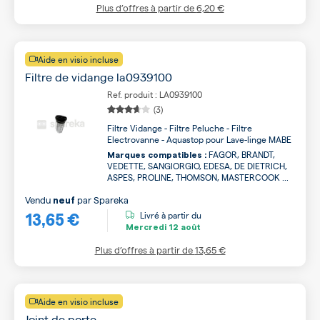
Plus d’offres à partir de
6,20 €
Aide en visio incluse
Filtre de vidange la0939100
Ref. produit : LA0939100
(3)
Filtre Vidange - Filtre Peluche - Filtre
Electrovanne - Aquastop pour Lave-linge MABE
FAGOR, BRANDT,
Marques compatibles :
VEDETTE, SANGIORGIO, EDESA, DE DIETRICH,
ASPES, PROLINE, THOMSON, MASTERCOOK ...
Vendu
par
Spareka
neuf
13,65 €
Livré à partir du
Mercredi
12 août
Plus d’offres à partir de
13,65 €
Aide en visio incluse
Joint de porte