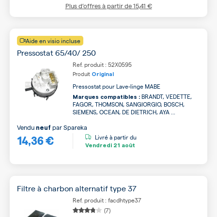
Plus d’offres à partir de
15,41 €
Aide en visio incluse
Pressostat 65/40/ 250
Ref. produit : 52X0595
Produit
Original
Pressostat pour Lave-linge MABE
BRANDT, VEDETTE,
Marques compatibles :
FAGOR, THOMSON, SANGIORGIO, BOSCH,
SIEMENS, OCEAN, DE DIETRICH, AYA ...
Vendu
par
Spareka
neuf
14,36 €
Livré à partir du
Vendredi
21 août
Filtre à charbon alternatif type 37
Ref. produit : facdhtype37
(7)