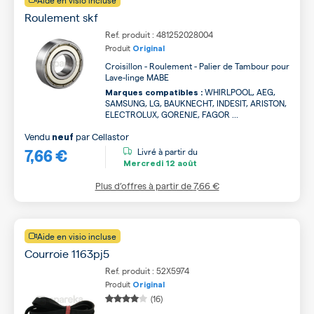
Aide en visio incluse
Roulement skf
Ref. produit : 481252028004
Produit
Original
Croisillon - Roulement - Palier de Tambour pour
Lave-linge MABE
WHIRLPOOL, AEG,
Marques compatibles :
SAMSUNG, LG, BAUKNECHT, INDESIT, ARISTON,
ELECTROLUX, GORENJE, FAGOR ...
Vendu
par
Cellastor
neuf
7,66 €
Livré à partir du
Mercredi
12 août
Plus d’offres à partir de
7,66 €
Aide en visio incluse
Courroie 1163pj5
Ref. produit : 52X5974
Produit
Original
(16)