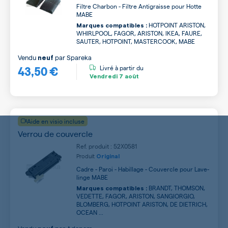
Filtre Charbon - Filtre Antigraisse pour Hotte
MABE
HOTPOINT ARISTON,
Marques compatibles :
WHIRLPOOL, FAGOR, ARISTON, IKEA, FAURE,
SAUTER, HOTPOINT, MASTERCOOK, MABE
Vendu
par
Spareka
neuf
43,50 €
Livré à partir du
Vendredi
7 août
Aide en visio incluse
Verrou de couvercle
Ref. produit : 52X0581
Produit
Original
Cadre - Paroi - Habillage - Couvercle pour Lave-
linge MABE
BRANDT, THOMSON,
Marques compatibles :
VEDETTE, FAGOR, ARISTON, SANGIORGIO,
BLOMBERG, HOTPOINT ARISTON, DE DIETRICH,
OCEAN ...