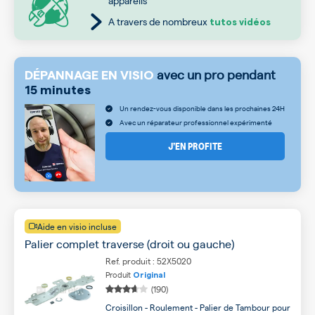
appareils
A travers de nombreux
tutos vidéos
avec un pro pendant
DÉPANNAGE EN VISIO
15 minutes
Un rendez-vous disponible dans les prochaines 24H
Avec un réparateur professionnel expérimenté
J’EN PROFITE
Aide en visio incluse
Palier complet traverse (droit ou gauche)
Ref. produit : 52X5020
Produit
Original
(190)
Croisillon - Roulement - Palier de Tambour pour