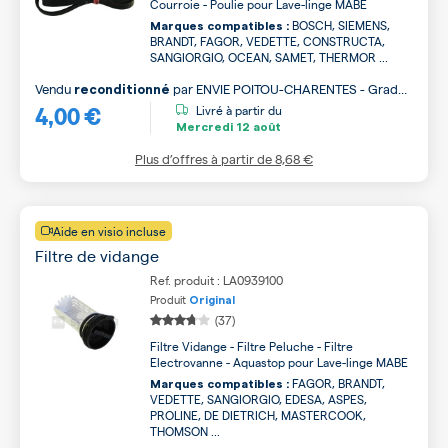
Courroie - Poulie pour Lave-linge MABE
BOSCH, SIEMENS,
Marques compatibles :
BRANDT, FAGOR, VEDETTE, CONSTRUCTA,
SANGIORGIO, OCEAN, SAMET, THERMOR ...
Vendu
par
ENVIE POITOU-CHARENTES - Grade
reconditionné
4,00 €
B
Livré à partir du
Mercredi
12 août
Plus d’offres à partir de
8,68 €
Aide en visio incluse
Filtre de vidange
Ref. produit : LA0939100
Produit
Original
(37)
Filtre Vidange - Filtre Peluche - Filtre
Electrovanne - Aquastop pour Lave-linge MABE
FAGOR, BRANDT,
Marques compatibles :
VEDETTE, SANGIORGIO, EDESA, ASPES,
PROLINE, DE DIETRICH, MASTERCOOK,
THOMSON ...