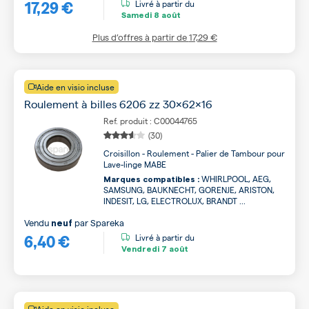
17,29 €
Livré à partir du
Samedi
8 août
Plus d’offres à partir de
17,29 €
Aide en visio incluse
Roulement à billes 6206 zz 30x62x16
Ref. produit : C00044765
(30)
Croisillon - Roulement - Palier de Tambour pour
Lave-linge MABE
WHIRLPOOL, AEG,
Marques compatibles :
SAMSUNG, BAUKNECHT, GORENJE, ARISTON,
INDESIT, LG, ELECTROLUX, BRANDT ...
Vendu
par
Spareka
neuf
6,40 €
Livré à partir du
Vendredi
7 août