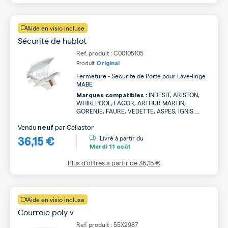
Aide en visio incluse
Sécurité de hublot
Ref. produit : C00105105
Produit
Original
Fermeture - Securite de Porte pour Lave-linge
MABE
INDESIT, ARISTON,
Marques compatibles :
WHIRLPOOL, FAGOR, ARTHUR MARTIN,
GORENJE, FAURE, VEDETTE, ASPES, IGNIS ...
Vendu
par
Cellastor
neuf
36,15 €
Livré à partir du
Mardi
11 août
Plus d’offres à partir de
36,15 €
Aide en visio incluse
Courroie poly v
Ref. produit : 55X2987