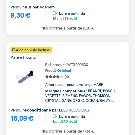
Vendu
par
Adepem
neuf
9,30 €
Livré à partir du
Mardi
11 août
Plus d’offres à partir de
9,30 €
Aide en visio incluse
Amortisseur
Ref. produit : WTG209600
Produit
Original
(4)
Amortisseur pour Lave-linge MABE
BRANDT, BOSCH,
Marques compatibles :
VEDETTE, SIEMENS, FAGOR, THOMSON,
CRYSTAL, SANGIORGIO, OCEAN, BALAY ...
Vendu
par
ELECTRODOCAS
reconditionné
15,09 €
Livré à partir du
Lundi
10 août
Plus d’offres à partir de
17,14 €