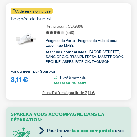
Aide en visio incluse
Poignée de hublot
Ref. produit : 55X9898
(330)
Poignee de Porte - Poignee de Hublot pour
Lave-linge MABE
FAGOR, VEDETTE,
Marques compatibles :
SANGIORGIO, BRANDT, EDESA, MASTERCOOK,
PROLINE, ASPES, PATRICK, THOMSON ...
Vendu
par
Spareka
neuf
3,11 €
Livré à partir du
Mercredi
12 août
Plus d’offres à partir de
3,11 €
SPAREKA VOUS ACCOMPAGNE DANS LA
RÉPARATION:
Pour trouver
à vos
la piece compatible