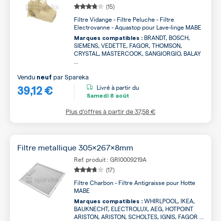
(15)
Filtre Vidange - Filtre Peluche - Filtre
Electrovanne - Aquastop pour Lave-linge MABE
BRANDT, BOSCH,
Marques compatibles :
SIEMENS, VEDETTE, FAGOR, THOMSON,
CRYSTAL, MASTERCOOK, SANGIORGIO, BALAY
...
Vendu
par
Spareka
neuf
39,12 €
Livré à partir du
Samedi
8 août
Plus d’offres à partir de
37,58 €
Filtre metallique 305x267x8mm
Ref. produit : GRI0009219A
(17)
Filtre Charbon - Filtre Antigraisse pour Hotte
MABE
WHIRLPOOL, IKEA,
Marques compatibles :
BAUKNECHT, ELECTROLUX, AEG, HOTPOINT
ARISTON, ARISTON, SCHOLTES, IGNIS, FAGOR ...