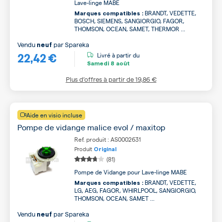
Lave-linge MABE
BRANDT, VEDETTE,
Marques compatibles :
BOSCH, SIEMENS, SANGIORGIO, FAGOR,
THOMSON, OCEAN, SAMET, THERMOR ...
Vendu
par
Spareka
neuf
22,42 €
Livré à partir du
Samedi
8 août
Plus d’offres à partir de
19,86 €
Aide en visio incluse
Pompe de vidange malice evol / maxitop
Ref. produit : AS0002631
Produit
Original
(81)
Pompe de Vidange pour Lave-linge MABE
BRANDT, VEDETTE,
Marques compatibles :
LG, AEG, FAGOR, WHIRLPOOL, SANGIORGIO,
THOMSON, OCEAN, SAMET ...
Vendu
par
Spareka
neuf