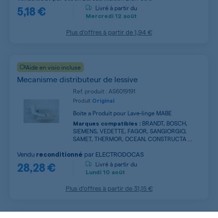
5,18 €
Livré à partir du
Mercredi
12 août
Plus d’offres à partir de
1,94 €
Aide en visio incluse
Mecanisme distributeur de lessive
Ref. produit : AS6019191
Produit
Original
Boite a Produit pour Lave-linge MABE
BRANDT, BOSCH,
Marques compatibles :
SIEMENS, VEDETTE, FAGOR, SANGIORGIO,
SAMET, THERMOR, OCEAN, CONSTRUCTA ...
Vendu
par
ELECTRODOCAS
reconditionné
28,28 €
Livré à partir du
Lundi
10 août
Plus d’offres à partir de
31,15 €