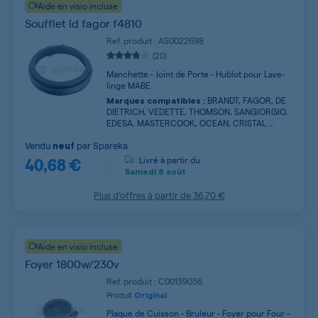
Aide en visio incluse
Soufflet ld fagor f4810
Ref. produit : AS0022698
(20)
Manchette - Joint de Porte - Hublot pour Lave-
linge MABE
BRANDT, FAGOR, DE
Marques compatibles :
DIETRICH, VEDETTE, THOMSON, SANGIORGIO,
EDESA, MASTERCOOK, OCEAN, CRISTAL ...
Vendu
par
Spareka
neuf
40,68 €
Livré à partir du
Samedi
8 août
Plus d’offres à partir de
36,70 €
Aide en visio incluse
Foyer 1800w/230v
Ref. produit : C00139036
Produit
Original
Plaque de Cuisson - Bruleur - Foyer pour Four -