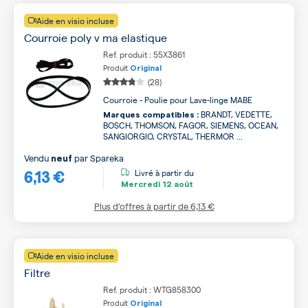
Aide en visio incluse
Courroie poly v ma elastique
Ref. produit : 55X3861
Produit
Original
(28)
Courroie - Poulie pour Lave-linge MABE
BRANDT, VEDETTE,
Marques compatibles :
BOSCH, THOMSON, FAGOR, SIEMENS, OCEAN,
SANGIORGIO, CRYSTAL, THERMOR ...
Vendu
par
Spareka
neuf
6,13 €
Livré à partir du
Mercredi
12 août
Plus d’offres à partir de
6,13 €
Aide en visio incluse
Filtre
Ref. produit : WTG858300
Produit
Original