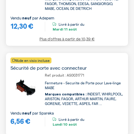
FAGOR, THOMSON, EDESA, SANGIORGIO,
MABE, OCEAN, DE DIETRICH
Vendu
par
Adepem
neuf
12,30 €
Livré à partir du
Mardi
11 août
Plus d’offres à partir de
10,39 €
Aide en visio incluse
Sécurité de porte avec connecteur
Ref. produit : AS0031771
Fermeture - Securite de Porte pour Lave-linge
MABE
INDESIT, WHIRLPOOL,
Marques compatibles :
ARISTON, FAGOR, ARTHUR MARTIN, FAURE,
GORENJE, VEDETTE, ASPES, FAR ...
Vendu
par
Spareka
neuf
6,56 €
Livré à partir du
Lundi
10 août