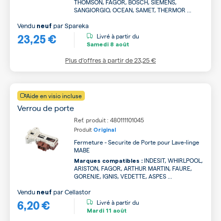
THOMSON, FAGOR, BOSCH, SIEMENS,
SANGIORGIO, OCEAN, SAMET, THERMOR ...
Vendu
par
Spareka
neuf
23,25 €
Livré à partir du
Samedi
8 août
Plus d’offres à partir de
23,25 €
Aide en visio incluse
Verrou de porte
Ref. produit : 480111101045
Produit
Original
Fermeture - Securite de Porte pour Lave-linge
MABE
INDESIT, WHIRLPOOL,
Marques compatibles :
ARISTON, FAGOR, ARTHUR MARTIN, FAURE,
GORENJE, IGNIS, VEDETTE, ASPES ...
Vendu
par
Cellastor
neuf
6,20 €
Livré à partir du
Mardi
11 août