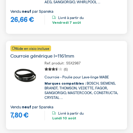
AEG, SANGIORGIO, WHIRLPOOL ...
Vendu
par
Spareka
neuf
26,66 €
Livré à partir du
Vendredi
7 août
Aide en visio incluse
Courroie générique l=1161mm
Ref. produit : 55X2987
(6)
Courroie - Poulie pour Lave-linge MABE
BOSCH, SIEMENS,
Marques compatibles :
BRANDT, THOMSON, VEDETTE, FAGOR,
SANGIORGIO, MASTERCOOK, CONSTRUCTA,
CRYSTAL ...
Vendu
par
Spareka
neuf
7,80 €
Livré à partir du
Lundi
10 août