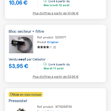
10,06 €
Livré à partir du
Mercredi
12 août
Plus d’offres à partir de
10,06 €
Bloc secteur + filtre
Ref. produit : 52X5171
Produit
Original
(1)
Vendu
par
Cellastor
neuf
53,95 €
Livré à partir du
Mardi
11 août
Plus d’offres à partir de
53,95 €
Aide en visio incluse
Pressostat
Ref. produit : WT6284700