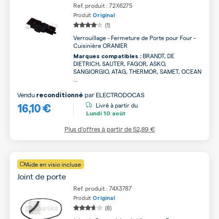
Ref. produit : 72X6275
Produit
Original
(1)
Verrouillage - Fermeture de Porte pour Four -
Cuisinière ORANIER
BRANDT, DE
Marques compatibles :
DIETRICH, SAUTER, FAGOR, ASKO,
SANGIORGIO, ATAG, THERMOR, SAMET, OCEAN
...
Vendu
par
ELECTRODOCAS
reconditionné
16,10 €
Livré à partir du
Lundi
10 août
Plus d’offres à partir de
52,89 €
Aide en visio incluse
Joint de porte
Ref. produit : 74X3787
Produit
Original
(8)