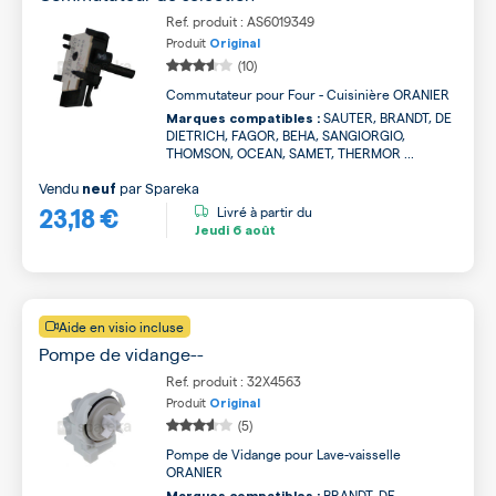
Ref. produit : AS6019349
Produit
Original
(10)
Commutateur pour Four - Cuisinière ORANIER
SAUTER, BRANDT, DE
Marques compatibles :
DIETRICH, FAGOR, BEHA, SANGIORGIO,
THOMSON, OCEAN, SAMET, THERMOR ...
Vendu
par
Spareka
neuf
23,18 €
Livré à partir du
Jeudi
6 août
Aide en visio incluse
Pompe de vidange--
Ref. produit : 32X4563
Produit
Original
(5)
Pompe de Vidange pour Lave-vaisselle
ORANIER
BRANDT, DE