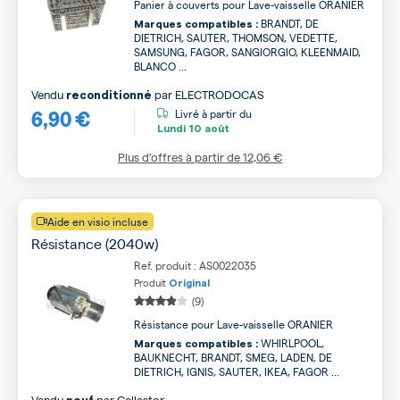
Panier à couverts pour Lave-vaisselle ORANIER
BRANDT, DE
Marques compatibles :
DIETRICH, SAUTER, THOMSON, VEDETTE,
SAMSUNG, FAGOR, SANGIORGIO, KLEENMAID,
BLANCO ...
Vendu
par
ELECTRODOCAS
reconditionné
6,90 €
Livré à partir du
Lundi
10 août
Plus d’offres à partir de
12,06 €
Aide en visio incluse
Résistance (2040w)
Ref. produit : AS0022035
Produit
Original
(9)
Résistance pour Lave-vaisselle ORANIER
WHIRLPOOL,
Marques compatibles :
BAUKNECHT, BRANDT, SMEG, LADEN, DE
DIETRICH, IGNIS, SAUTER, IKEA, FAGOR ...
Vendu
par
Cellastor