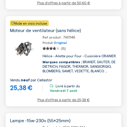
Plus d’offres à partir de
50,60 €
Aide en visio incluse
Moteur de ventilateur (sans hélice)
Ref. produit : 74X1146
Produit
Original
(15)
Hélice - Ailette pour Four - Cuisinière ORANIER
BRANDT, SAUTER, DE
Marques compatibles :
DIETRICH, FAGOR, THERMOR, SANGIORGIO,
BLOMBERG, SAMET, VEDETTE, BLANCO ...
Vendu
par
Cellastor
neuf
25,38 €
Livré à partir du
Vendredi
7 août
Plus d’offres à partir de
25,38 €
Lampe -15w-230v (55x25mm)