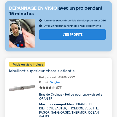
avec un pro pendant
DÉPANNAGE EN VISIO
15 minutes
Un rendez-vous disponible dans les prochaines 24H
Avec un réparateur professionnel expérimenté
J’EN PROFITE
Aide en visio incluse
Moulinet superieur chassis atlantis
Ref. produit : AS6022292
Produit
Original
(176)
Bras de Cyclage - Hélice pour Lave-vaisselle
ORANIER
BRANDT, DE
Marques compatibles :
DIETRICH, SAUTER, THOMSON, VEDETTE,
FAGOR, SANGIORGIO, THERMOR, OCEAN,
SAMET ...