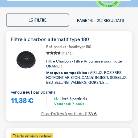
FILTRE
PAGE
1/5
-
212 RESULTATS
Filtre à charbon alternatif type 180
Ref. produit : facdhtype180
(73)
Filtre Charbon - Filtre Antigraisse pour Hotte
ORANIER
AIRLUX, ROSIERES,
Marques compatibles :
HOTPOINT ARISTON, CANDY, INDESIT, SOGELUX,
EBD, BELLING, VALBERG, GORENJE ...
Vendu
par
Spareka
neuf
11,38 €
Livré à partir du
Vendredi
7 août
Plus d’offres à partir de
11,38 €
Aide en visio incluse