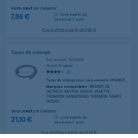
Vendu
par
Cellastor
neuf
7,86 €
Livré à partir du
Vendredi
7 août
Plus d’offres à partir de
7,86 €
Tuyau de vidange
Ref. produit : 32X2029
Produit
Original
(3)
Tuyau de vidange pour Lave-vaisselle ORANIER
BRANDT, DE
Marques compatibles :
DIETRICH, SAUTER, FAGOR, VEDETTE,
THOMSON, SANGIORGIO, THERMOR, SAMET,
OCEAN ...
Vendu
par
Cellastor
neuf
21,10 €
Livré à partir du
Vendredi
7 août
Plus d’offres à partir de
21,10 €