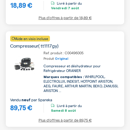
18,89 €
Livré à partir du
Vendredi
7 août
Plus d’offres à partir de
18,89 €
Aide en visio incluse
Compresseur( tt1117gy)
Ref. produit : C00496005
Produit
Original
Compresseur et déshydrateur pour
Réfrigérateur ORANIER
WHIRLPOOL,
Marques compatibles :
ELECTROLUX, INDESIT, HOTPOINT ARISTON,
AEG, FAURE, ARTHUR MARTIN, BEKO, ZANUSSI,
ARISTON ...
Vendu
par
Spareka
neuf
89,75 €
Livré à partir du
Samedi
8 août
Plus d’offres à partir de
89,75 €