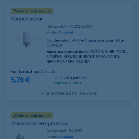
Aide en visio incluse
Condensateur
Ref. produit : 481212028054
Produit
Original
Condensateur - Filtre Antiparasite pour Hotte
ORANIER
BOSCH, WHIRLPOOL,
Marques compatibles :
SIEMENS, AEG, BAUKNECHT, BEKO, CANDY,
NEFF, ROSIERES, BRANDT ...
Vendu
par
Cellastor
neuf
5,76 €
Livré à partir du
Samedi
8 août
Plus d’offres à partir de
5,76 €
Aide en visio incluse
Thermostat réfrigération
Ref. produit : 540263
Produit
Original