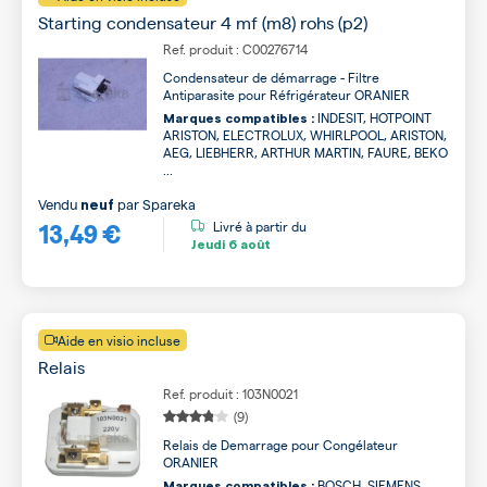
Starting condensateur 4 mf (m8) rohs (p2)
Ref. produit : C00276714
Condensateur de démarrage - Filtre
Antiparasite pour Réfrigérateur ORANIER
INDESIT, HOTPOINT
Marques compatibles :
ARISTON, ELECTROLUX, WHIRLPOOL, ARISTON,
AEG, LIEBHERR, ARTHUR MARTIN, FAURE, BEKO
...
Vendu
par
Spareka
neuf
13,49 €
Livré à partir du
Jeudi
6 août
Aide en visio incluse
Relais
Ref. produit : 103N0021
(9)
Relais de Demarrage pour Congélateur
ORANIER
BOSCH, SIEMENS,
Marques compatibles :