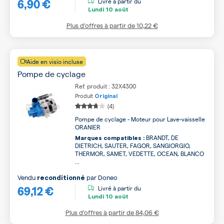
6,90 €
Livré à partir du
Lundi
10 août
Plus d’offres à partir de
10,22 €
Aide en visio incluse
Pompe de cyclage
Ref. produit : 32X4300
Produit
Original
(4)
Pompe de cyclage - Moteur pour Lave-vaisselle
ORANIER
BRANDT, DE
Marques compatibles :
DIETRICH, SAUTER, FAGOR, SANGIORGIO,
THERMOR, SAMET, VEDETTE, OCEAN, BLANCO
...
Vendu
par
Doneo
reconditionné
69,12 €
Livré à partir du
Lundi
10 août
Plus d’offres à partir de
84,06 €