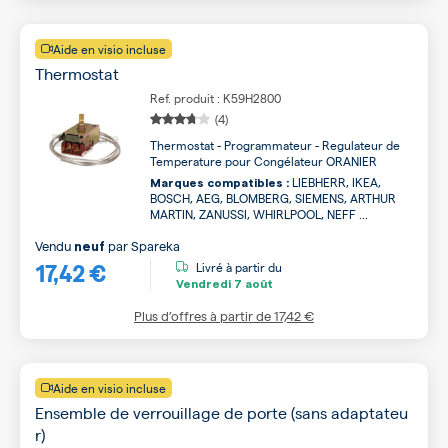
Aide en visio incluse
Thermostat
Ref. produit : K59H2800
(4)
Thermostat - Programmateur - Regulateur de
Temperature pour Congélateur ORANIER
LIEBHERR, IKEA,
Marques compatibles :
BOSCH, AEG, BLOMBERG, SIEMENS, ARTHUR
MARTIN, ZANUSSI, WHIRLPOOL, NEFF ...
Vendu
par
Spareka
neuf
17,42 €
Livré à partir du
Vendredi
7 août
Plus d’offres à partir de
17,42 €
Aide en visio incluse
Ensemble de verrouillage de porte (sans adaptateu
r)