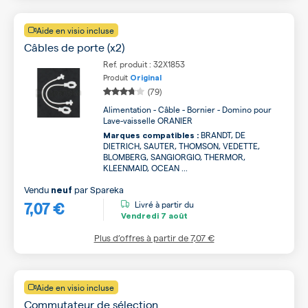
Aide en visio incluse
Câbles de porte (x2)
Ref. produit : 32X1853
Produit
Original
(79)
Alimentation - Câble - Bornier - Domino pour
Lave-vaisselle ORANIER
BRANDT, DE
Marques compatibles :
DIETRICH, SAUTER, THOMSON, VEDETTE,
BLOMBERG, SANGIORGIO, THERMOR,
KLEENMAID, OCEAN ...
Vendu
par
Spareka
neuf
7,07 €
Livré à partir du
Vendredi
7 août
Plus d’offres à partir de
7,07 €
Aide en visio incluse
Commutateur de sélection