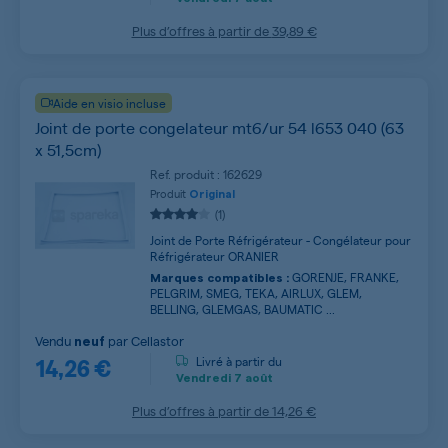
Plus d’offres à partir de
39,89 €
Aide en visio incluse
Joint de porte congelateur mt6/ur 54 l653 040 (63
x 51,5cm)
Ref. produit : 162629
Produit
Original
(1)
Joint de Porte Réfrigérateur - Congélateur pour
Réfrigérateur ORANIER
GORENJE, FRANKE,
Marques compatibles :
PELGRIM, SMEG, TEKA, AIRLUX, GLEM,
BELLING, GLEMGAS, BAUMATIC ...
Vendu
par
Cellastor
neuf
14,26 €
Livré à partir du
Vendredi
7 août
Plus d’offres à partir de
14,26 €