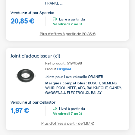
FRANKE ...
Vendu
par
Spareka
neuf
20,85 €
Livré à partir du
Vendredi
7 août
Plus d’offres à partir de
20,85 €
Joint d'adoucisseur (x1)
Ref. produit : 91941698
Produit
Original
Joints pour Lave-vaisselle ORANIER
BOSCH, SIEMENS,
Marques compatibles :
WHIRLPOOL, NEFF, AEG, BAUKNECHT, CANDY,
GAGGENAU, ELECTROLUX, BALAY ...
Vendu
par
Cellastor
neuf
1,97 €
Livré à partir du
Vendredi
7 août
Plus d’offres à partir de
1,97 €