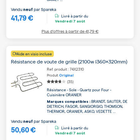
Vendu
par
Spareka
neuf
41,79 €
Livré à partir du
Vendredi
7 août
Plus d’offres à partir de
41,79 €
Aide en visio incluse
Résistance de voute de grille (2100w l360x320mm)
Ref. produit : 74X2310
Produit
Original
(35)
Résistance - Sole - Quartz pour Four -
Cuisinière ORANIER
BRANDT, SAUTER, DE
Marques compatibles :
DIETRICH, FAGOR, SANGIORGIO, THOMSON,
THERMOR, ORANIER, ASKO, VEDETTE ...
Vendu
par
Spareka
neuf
50,60 €
Livré à partir du
Vendredi
7 août