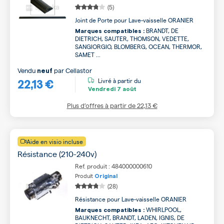
(5)
Joint de Porte pour Lave-vaisselle ORANIER
BRANDT, DE
Marques compatibles :
DIETRICH, SAUTER, THOMSON, VEDETTE,
SANGIORGIO, BLOMBERG, OCEAN, THERMOR,
SAMET ...
Vendu
par
Cellastor
neuf
22,13 €
Livré à partir du
Vendredi
7 août
Plus d’offres à partir de
22,13 €
Aide en visio incluse
Résistance (210-240v)
Ref. produit : 484000000610
Produit
Original
(28)
Résistance pour Lave-vaisselle ORANIER
WHIRLPOOL,
Marques compatibles :
BAUKNECHT, BRANDT, LADEN, IGNIS, DE