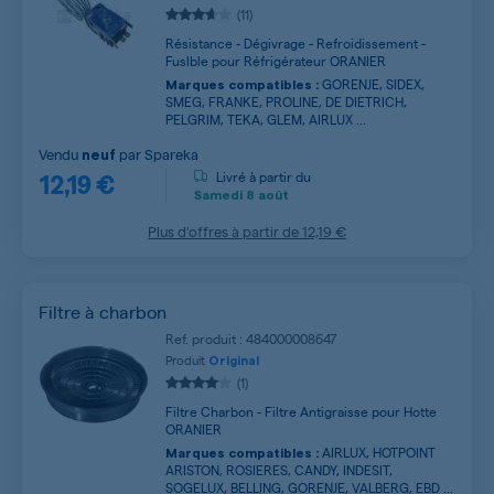
(11)
Résistance - Dégivrage - Refroidissement -
Fuslble pour Réfrigérateur ORANIER
GORENJE, SIDEX,
Marques compatibles :
SMEG, FRANKE, PROLINE, DE DIETRICH,
PELGRIM, TEKA, GLEM, AIRLUX ...
Vendu
par
Spareka
neuf
12,19 €
Livré à partir du
Samedi
8 août
Plus d’offres à partir de
12,19 €
Filtre à charbon
Ref. produit : 484000008647
Produit
Original
(1)
Filtre Charbon - Filtre Antigraisse pour Hotte
ORANIER
AIRLUX, HOTPOINT
Marques compatibles :
ARISTON, ROSIERES, CANDY, INDESIT,
SOGELUX, BELLING, GORENJE, VALBERG, EBD ...