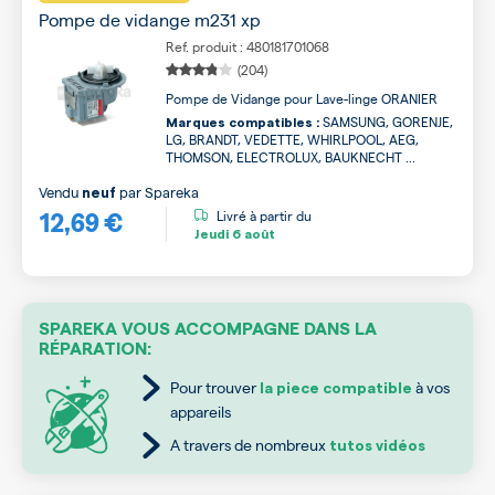
Pompe de vidange m231 xp
Ref. produit : 480181701068
(204)
Pompe de Vidange pour Lave-linge ORANIER
SAMSUNG, GORENJE,
Marques compatibles :
LG, BRANDT, VEDETTE, WHIRLPOOL, AEG,
THOMSON, ELECTROLUX, BAUKNECHT ...
Vendu
par
Spareka
neuf
12,69 €
Livré à partir du
Jeudi
6 août
SPAREKA VOUS ACCOMPAGNE DANS LA
RÉPARATION:
Pour trouver
à vos
la piece compatible
appareils
A travers de nombreux
tutos vidéos