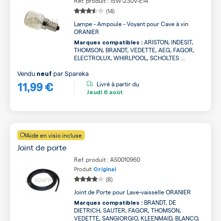
Ref. produit : 15W-230V-E14
(14)
Lampe - Ampoule - Voyant pour Cave à vin
ORANIER
ARISTON, INDESIT,
Marques compatibles :
THOMSON, BRANDT, VEDETTE, AEG, FAGOR,
ELECTROLUX, WHIRLPOOL, SCHOLTES ...
Vendu
par
Spareka
neuf
11,99 €
Livré à partir du
Jeudi
6 août
Aide en visio incluse
Joint de porte
Ref. produit : AS0010960
Produit
Original
(8)
Joint de Porte pour Lave-vaisselle ORANIER
BRANDT, DE
Marques compatibles :
DIETRICH, SAUTER, FAGOR, THOMSON,
VEDETTE, SANGIORGIO, KLEENMAID, BLANCO,