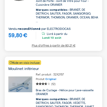
Joint de Porte - Joint de Vitre pour Four -
Cuisinière ORANIER
BRANDT, DE
Marques compatibles :
DIETRICH, SAUTER, FAGOR, SANGIORGIO,
THERMOR, THOMSON, ORANIER, OCEAN, BEHA
...
Vendu
par
ELECTRODOCAS
reconditionné
59,80 €
Livré à partir du
Lundi
10 août
Plus d’offres à partir de
80,21 €
Aide en visio incluse
Moulinet inférieur
Ref. produit : 32X2157
Produit
Original
(12)
Bras de Cyclage - Hélice pour Lave-vaisselle
ORANIER
BRANDT, DE
Marques compatibles :
DIETRICH, SAUTER, FAGOR, VEDETTE,
SANGIORGIO, THOMSON, THERMOR, SAMET,