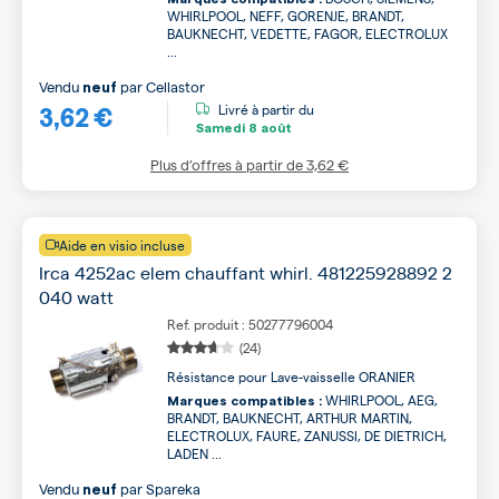
WHIRLPOOL, NEFF, GORENJE, BRANDT,
BAUKNECHT, VEDETTE, FAGOR, ELECTROLUX
...
Vendu
par
Cellastor
neuf
3,62 €
Livré à partir du
Samedi
8 août
Plus d’offres à partir de
3,62 €
Aide en visio incluse
Irca 4252ac elem chauffant whirl. 481225928892 2
040 watt
Ref. produit : 50277796004
(24)
Résistance pour Lave-vaisselle ORANIER
WHIRLPOOL, AEG,
Marques compatibles :
BRANDT, BAUKNECHT, ARTHUR MARTIN,
ELECTROLUX, FAURE, ZANUSSI, DE DIETRICH,
LADEN ...
Vendu
par
Spareka
neuf