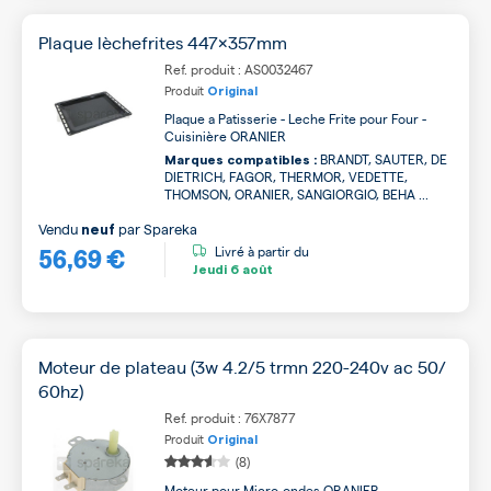
Plaque lèchefrites 447x357mm
Ref. produit : AS0032467
Produit
Original
Plaque a Patisserie - Leche Frite pour Four -
Cuisinière ORANIER
BRANDT, SAUTER, DE
Marques compatibles :
DIETRICH, FAGOR, THERMOR, VEDETTE,
THOMSON, ORANIER, SANGIORGIO, BEHA ...
Vendu
par
Spareka
neuf
56,69 €
Livré à partir du
Jeudi
6 août
Moteur de plateau (3w 4.2/5 trmn 220-240v ac 50/
60hz)
Ref. produit : 76X7877
Produit
Original
(8)
Moteur pour Micro-ondes ORANIER