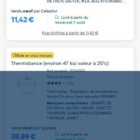
DIETRICH, SAUTER, IKEA, AEG, KITCHENAID ...
Vendu
par
Cellastor
neuf
11,42 €
Livré à partir du
Vendredi
7 août
Plus d’offres à partir de
11,42 €
Aide en visio incluse
Thermistance (environ 47 kω valeur à 25°c)
Ref. produit : 32X2023
Produit
Original
(25)
Thermostat - Régulateur de température -
Sonde Ctn pour Lave-vaisselle ORANIER
BRANDT, DE
Marques compatibles :
DIETRICH, SAUTER, FAGOR, VEDETTE,
THOMSON, SANGIORGIO, KLEENMAID,
THERMOR, SAMET ...
Vendu
par
Spareka
neuf
39,89 €
Livré à partir du
Vendredi
7 août