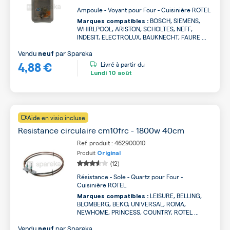
Ampoule - Voyant pour Four - Cuisinière ROTEL
BOSCH, SIEMENS,
Marques compatibles :
WHIRLPOOL, ARISTON, SCHOLTES, NEFF,
INDESIT, ELECTROLUX, BAUKNECHT, FAURE ...
Vendu
par
Spareka
neuf
4,88 €
Livré à partir du
Lundi
10 août
Aide en visio incluse
Resistance circulaire cm10frc - 1800w 40cm
Ref. produit : 462900010
Produit
Original
(12)
Résistance - Sole - Quartz pour Four -
Cuisinière ROTEL
LEISURE, BELLING,
Marques compatibles :
BLOMBERG, BEKO, UNIVERSAL, ROMA,
NEWHOME, PRINCESS, COUNTRY, ROTEL ...
Vendu
par
Spareka
neuf