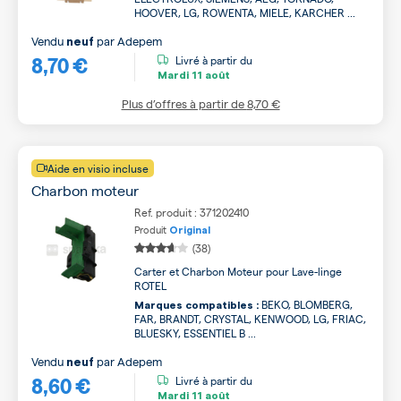
HOOVER, LG, ROWENTA, MIELE, KARCHER ...
Vendu
par
Adepem
neuf
8,70 €
Livré à partir du
Mardi
11 août
Plus d’offres à partir de
8,70 €
Aide en visio incluse
Charbon moteur
Ref. produit : 371202410
Produit
Original
(38)
Carter et Charbon Moteur pour Lave-linge
ROTEL
BEKO, BLOMBERG,
Marques compatibles :
FAR, BRANDT, CRYSTAL, KENWOOD, LG, FRIAC,
BLUESKY, ESSENTIEL B ...
Vendu
par
Adepem
neuf
8,60 €
Livré à partir du
Mardi
11 août