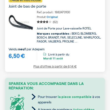
Aide en visio incluse
Joint de bas de porte
Ref. produit : 1882470100
Produit
Original
(62)
Joint de Porte pour Lave-vaisselle ROTEL
BEKO, BLOMBERG,
Marques compatibles :
BOSCH, BRANDT, FAR, SELECLINE, WHIRLPOOL,
FAGOR, VALBERG, PROLINE ...
Vendu
par
Adepem
neuf
6,50 €
Livré à partir du
Mardi
11 août
Plus d’offres à partir de
6,14 €
SPAREKA VOUS ACCOMPAGNE DANS LA
RÉPARATION:
Pour trouver
à vos
la piece compatible
appareils
A travers de nombreux
tutos vidéos