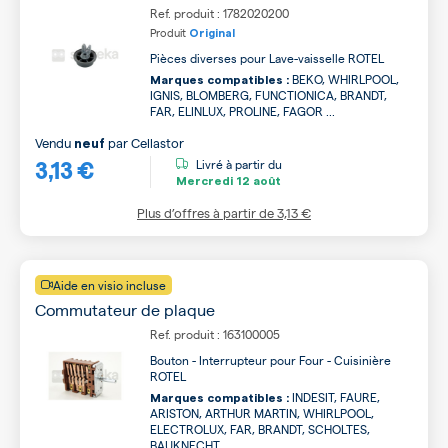
Ref. produit : 1782020200
Produit
Original
Pièces diverses pour Lave-vaisselle ROTEL
BEKO, WHIRLPOOL,
Marques compatibles :
IGNIS, BLOMBERG, FUNCTIONICA, BRANDT,
FAR, ELINLUX, PROLINE, FAGOR ...
Vendu
par
Cellastor
neuf
3,13 €
Livré à partir du
Mercredi
12 août
Plus d’offres à partir de
3,13 €
Aide en visio incluse
Commutateur de plaque
Ref. produit : 163100005
Bouton - Interrupteur pour Four - Cuisinière
ROTEL
INDESIT, FAURE,
Marques compatibles :
ARISTON, ARTHUR MARTIN, WHIRLPOOL,
ELECTROLUX, FAR, BRANDT, SCHOLTES,
BAUKNECHT ...