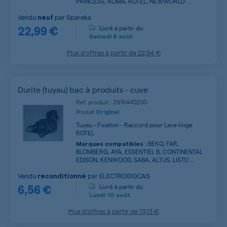
PRINCESS, ROMA, ROTEL, NEWWORLD ...
Vendu
par
Spareka
neuf
22,99 €
Livré à partir du
Samedi
8 août
Plus d’offres à partir de
22,54 €
Durite (tuyau) bac à produits - cuve
Ref. produit : 2818440200
Produit
Original
Tuyau - Fixation - Raccord pour Lave-linge
ROTEL
BEKO, FAR,
Marques compatibles :
BLOMBERG, AYA, ESSENTIEL B, CONTINENTAL
EDISON, KENWOOD, SABA, ALTUS, LISTO ...
Vendu
par
ELECTRODOCAS
reconditionné
6,56 €
Livré à partir du
Lundi
10 août
Plus d’offres à partir de
13,13 €