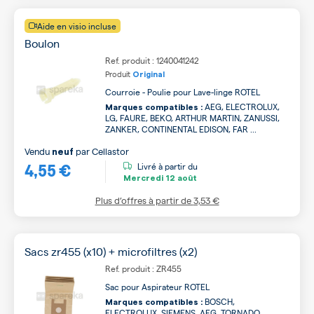
Aide en visio incluse
Boulon
Ref. produit : 1240041242
Produit
Original
Courroie - Poulie pour Lave-linge ROTEL
AEG, ELECTROLUX,
Marques compatibles :
LG, FAURE, BEKO, ARTHUR MARTIN, ZANUSSI,
ZANKER, CONTINENTAL EDISON, FAR ...
Vendu
par
Cellastor
neuf
4,55 €
Livré à partir du
Mercredi
12 août
Plus d’offres à partir de
3,53 €
Sacs zr455 (x10) + microfiltres (x2)
Ref. produit : ZR455
Sac pour Aspirateur ROTEL
BOSCH,
Marques compatibles :
ELECTROLUX, SIEMENS, AEG, TORNADO,