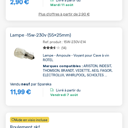
2,90 €
Mardi
11 août
Plus d’offres à partir de
2,90 €
Lampe -15w-230v (55x25mm)
Ref. produit : 15W-230V-E14
(14)
Lampe - Ampoule - Voyant pour Cave à vin
ROTEL
ARISTON, INDESIT,
Marques compatibles :
THOMSON, BRANDT, VEDETTE, AEG, FAGOR,
ELECTROLUX, WHIRLPOOL, SCHOLTES ...
Vendu
par
Spareka
neuf
11,99 €
Livré à partir du
Vendredi
7 août
Aide en visio incluse
Roulement skf