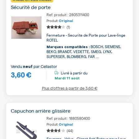
Sécurité de porte
Ref. produit : 2805311400
Produit
Original
(1)
Fermeture - Securite de Porte pour Lave-linge
ROTEL
BOSCH, SIEMENS,
Marques compatibles :
BEKO, BRANDT, VEDETTE, SMEG, LYNX,
SUPERSER, BLOMBERG, FAR ...
Vendu
par
Cellastor
neuf
3,60 €
Livré à partir du
Mardi
11 août
Plus d’offres à partir de
3,60 €
Capuchon arrière glissière
Ref. produit : 1880580400
Produit
Original
(44)
Soupape - Valve - Clapet Anti Retour pour Lave-