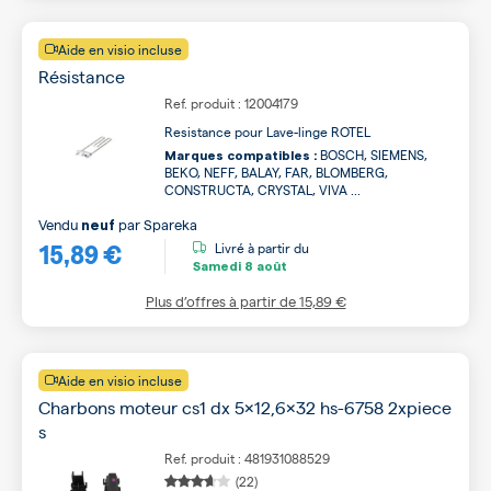
Aide en visio incluse
Résistance
Ref. produit : 12004179
Resistance pour Lave-linge ROTEL
BOSCH, SIEMENS,
Marques compatibles :
BEKO, NEFF, BALAY, FAR, BLOMBERG,
CONSTRUCTA, CRYSTAL, VIVA ...
Vendu
par
Spareka
neuf
15,89 €
Livré à partir du
Samedi
8 août
Plus d’offres à partir de
15,89 €
Aide en visio incluse
Charbons moteur cs1 dx 5x12,6x32 hs-6758 2xpiece
s
Ref. produit : 481931088529
(22)