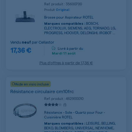
Ref. produit : 35600700
Produit
Original
Brosse pour Aspirateur ROTEL
BOSCH,
Marques compatibles :
ELECTROLUX, SIEMENS, AEG, TORNADO, LG,
PROGRESS, HOOVER, DELONGHI, IROBOT ...
Vendu
par
Cellastor
neuf
17,36 €
Livré à partir du
Mardi
11 août
Plus d’offres à partir de
17,36 €
Aide en visio incluse
Résistance circulaire cm10frc
Ref. produit : 462900010
(1)
Résistance - Sole - Quartz pour Four -
Cuisinière ROTEL
LEISURE, BELLING,
Marques compatibles :
BEKO, BLOMBERG, UNIVERSAL, NEWHOME,