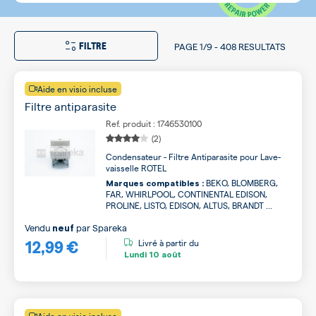
FILTRE
PAGE
1/9
-
408 RESULTATS
Aide en visio incluse
Filtre antiparasite
Ref. produit : 1746530100
(2)
Condensateur - Filtre Antiparasite pour Lave-
vaisselle ROTEL
BEKO, BLOMBERG,
Marques compatibles :
FAR, WHIRLPOOL, CONTINENTAL EDISON,
PROLINE, LISTO, EDISON, ALTUS, BRANDT ...
Vendu
par
Spareka
neuf
12,99 €
Livré à partir du
Lundi
10 août