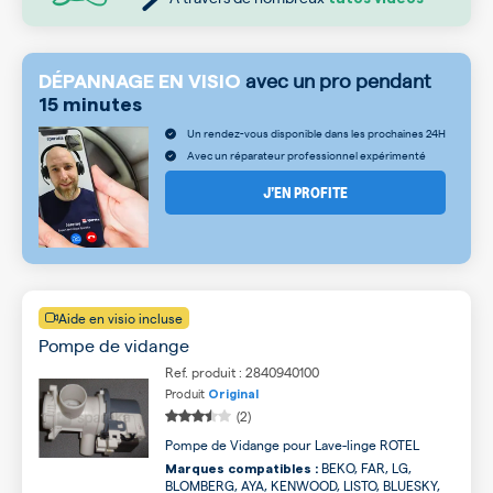
avec un pro pendant
DÉPANNAGE EN VISIO
15 minutes
Un rendez-vous disponible dans les prochaines 24H
Avec un réparateur professionnel expérimenté
J’EN PROFITE
Aide en visio incluse
Pompe de vidange
Ref. produit : 2840940100
Produit
Original
(2)
Pompe de Vidange pour Lave-linge ROTEL
BEKO, FAR, LG,
Marques compatibles :
BLOMBERG, AYA, KENWOOD, LISTO, BLUESKY,