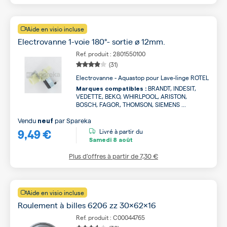
Aide en visio incluse
Electrovanne 1-voie 180°- sortie ø 12mm.
Ref. produit : 2801550100
(31)
Electrovanne - Aquastop pour Lave-linge ROTEL
BRANDT, INDESIT,
Marques compatibles :
VEDETTE, BEKO, WHIRLPOOL, ARISTON,
BOSCH, FAGOR, THOMSON, SIEMENS ...
Vendu
par
Spareka
neuf
9,49 €
Livré à partir du
Samedi
8 août
Plus d’offres à partir de
7,30 €
Aide en visio incluse
Roulement à billes 6206 zz 30x62x16
Ref. produit : C00044765