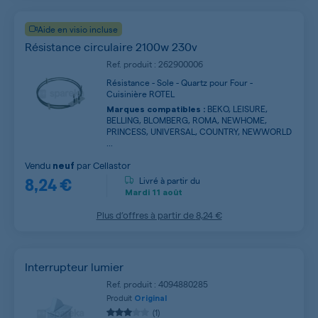
Aide en visio incluse
Résistance circulaire 2100w 230v
Ref. produit : 262900006
Résistance - Sole - Quartz pour Four -
Cuisinière ROTEL
BEKO, LEISURE,
Marques compatibles :
BELLING, BLOMBERG, ROMA, NEWHOME,
PRINCESS, UNIVERSAL, COUNTRY, NEWWORLD
...
Vendu
par
Cellastor
neuf
8,24 €
Livré à partir du
Mardi
11 août
Plus d’offres à partir de
8,24 €
Interrupteur lumier
Ref. produit : 4094880285
Produit
Original
(1)