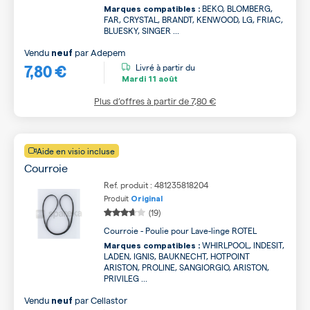
BEKO, BLOMBERG,
Marques compatibles :
FAR, CRYSTAL, BRANDT, KENWOOD, LG, FRIAC,
BLUESKY, SINGER ...
Vendu
par
Adepem
neuf
7,80 €
Livré à partir du
Mardi
11 août
Plus d’offres à partir de
7,80 €
Aide en visio incluse
Courroie
Ref. produit : 481235818204
Produit
Original
(19)
Courroie - Poulie pour Lave-linge ROTEL
WHIRLPOOL, INDESIT,
Marques compatibles :
LADEN, IGNIS, BAUKNECHT, HOTPOINT
ARISTON, PROLINE, SANGIORGIO, ARISTON,
PRIVILEG ...
Vendu
par
Cellastor
neuf