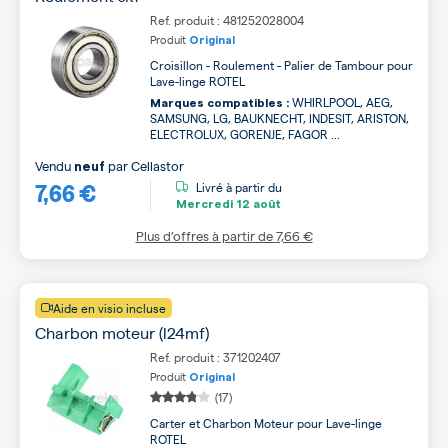
Ref. produit : 481252028004
Produit
Original
Croisillon - Roulement - Palier de Tambour pour
Lave-linge ROTEL
WHIRLPOOL, AEG,
Marques compatibles :
SAMSUNG, LG, BAUKNECHT, INDESIT, ARISTON,
ELECTROLUX, GORENJE, FAGOR ...
Vendu
par
Cellastor
neuf
7,66 €
Livré à partir du
Mercredi
12 août
Plus d’offres à partir de
7,66 €
Aide en visio incluse
Charbon moteur (l24mf)
Ref. produit : 371202407
Produit
Original
(17)
Carter et Charbon Moteur pour Lave-linge
ROTEL