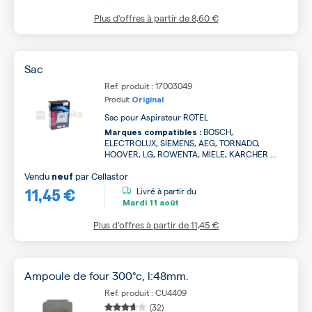
Plus d’offres à partir de
8,60 €
Sac
Ref. produit : 17003049
Produit
Original
Sac pour Aspirateur ROTEL
BOSCH,
Marques compatibles :
ELECTROLUX, SIEMENS, AEG, TORNADO,
HOOVER, LG, ROWENTA, MIELE, KARCHER ...
Vendu
par
Cellastor
neuf
11,45 €
Livré à partir du
Mardi
11 août
Plus d’offres à partir de
11,45 €
Ampoule de four 300°c, l:48mm.
Ref. produit : CU4409
(32)