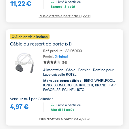
11,22 €
Livré à partir du
Samedi
8 août
Plus d’offres à partir de
11,22 €
Aide en visio incluse
Câble du ressort de porte (x1)
Ref. produit : 1881050100
Produit
Original
(14)
Alimentation - Câble - Bornier - Domino pour
Lave-vaisselle ROTEL
BEKO, WHIRLPOOL,
Marques compatibles :
IGNIS, BLOMBERG, BAUKNECHT, BRANDT, FAR,
FAGOR, SELECLINE, LISTO ...
Vendu
par
Cellastor
neuf
4,97 €
Livré à partir du
Mardi
11 août
Plus d’offres à partir de
4,97 €