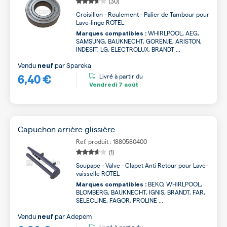
(30)
Croisillon - Roulement - Palier de Tambour pour
Lave-linge ROTEL
WHIRLPOOL, AEG,
Marques compatibles :
SAMSUNG, BAUKNECHT, GORENJE, ARISTON,
INDESIT, LG, ELECTROLUX, BRANDT ...
Vendu
par
Spareka
neuf
6,40 €
Livré à partir du
Vendredi
7 août
Capuchon arrière glissière
Ref. produit : 1880580400
(1)
Soupape - Valve - Clapet Anti Retour pour Lave-
vaisselle ROTEL
BEKO, WHIRLPOOL,
Marques compatibles :
BLOMBERG, BAUKNECHT, IGNIS, BRANDT, FAR,
SELECLINE, FAGOR, PROLINE ...
Vendu
par
Adepem
neuf
Livré à partir du