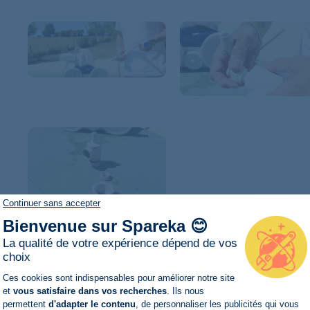
Continuer sans accepter
Bienvenue sur Spareka 😊
La qualité de votre expérience dépend de vos
Avant de vous lancer dans l’opération, c
choix
Plateforme de Gestion du Consentemen
électrique de votre appareil.
Ces cookies sont indispensables pour améliorer notre site
Il se peut que vous arriviez à retirer le 
et
vous satisfaire dans vos recherches
. Ils nous
permettent
d'adapter le contenu
, de personnaliser les publicités qui vous
bras.
Dans le cas contraire, vous n’avez q