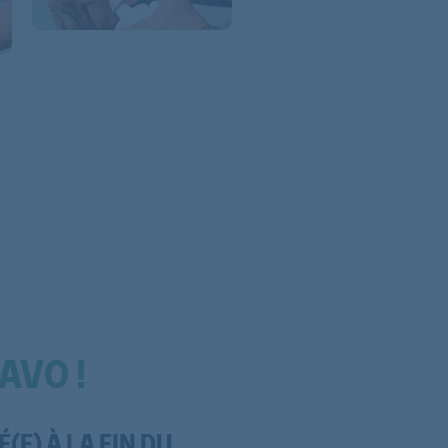
AVO !
(E) À LA FIN DU