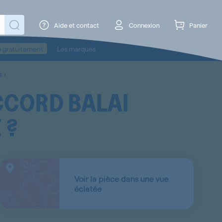
Aide et contact
Connexion
Panier
o gratuitement
Les marques
E ?
CCORD BALAI
 ?
Voir la pièce dans une vue
éclatée