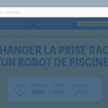
ides pour réparer
L’abonnement Spareka+
Réparez en visi
UR ROBOT DE PISCINE
COMMENT CHANGER LA PRISE RACCORD BALAI D'UN ROBOT DE PISCIN
ANGER LA PRISE RA
'UN ROBOT DE PISCINE
DÉBUTANT
EXPERT
DIFFICULTÉ
15MIN
7MIN