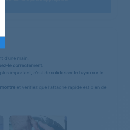
nt d'une main.
ixez-le correctement.
 plus important, c'est de
solidariser le tuyau sur le
e montre
et vérifiez que l’attache rapide est bien de