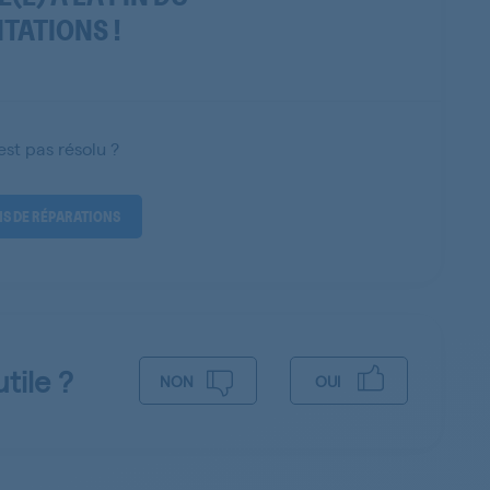
ITATIONS !
st pas résolu ?
NS DE RÉPARATIONS
tile ?
NON
OUI