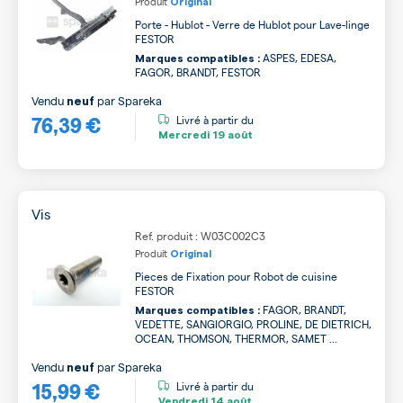
Produit
Original
Porte - Hublot - Verre de Hublot pour Lave-linge
FESTOR
ASPES, EDESA,
Marques compatibles :
FAGOR, BRANDT, FESTOR
Vendu
par
Spareka
neuf
76,39 €
Livré à partir du
Mercredi
19 août
Vis
Ref. produit : W03C002C3
Produit
Original
Pieces de Fixation pour Robot de cuisine
FESTOR
FAGOR, BRANDT,
Marques compatibles :
VEDETTE, SANGIORGIO, PROLINE, DE DIETRICH,
OCEAN, THOMSON, THERMOR, SAMET ...
Vendu
par
Spareka
neuf
15,99 €
Livré à partir du
Vendredi
14 août