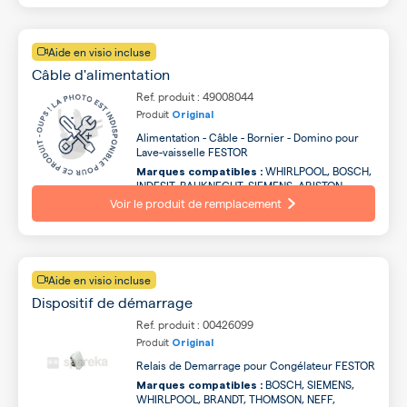
Aide en visio incluse
Câble d'alimentation
Ref. produit : 49008044
Produit
Original
Alimentation - Câble - Bornier - Domino pour
Lave-vaisselle FESTOR
WHIRLPOOL, BOSCH,
Marques compatibles :
INDESIT, BAUKNECHT, SIEMENS, ARISTON,
HOTPOINT ARISTON, BRANDT, FAGOR,
Voir le produit de remplacement
ELECTROLUX ...
Aide en visio incluse
Dispositif de démarrage
Ref. produit : 00426099
Produit
Original
Relais de Demarrage pour Congélateur FESTOR
BOSCH, SIEMENS,
Marques compatibles :
WHIRLPOOL, BRANDT, THOMSON, NEFF,