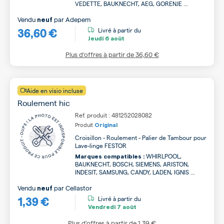
VEDETTE, BAUKNECHT, AEG, GORENJE ...
Vendu
par
Adepem
neuf
36,60 €
Livré à partir du
Jeudi
6 août
Plus d’offres à partir de
36,60 €
Aide en visio incluse
Roulement hic
Ref. produit : 481252028082
Produit
Original
Croisillon - Roulement - Palier de Tambour pour
Lave-linge FESTOR
WHIRLPOOL,
Marques compatibles :
BAUKNECHT, BOSCH, SIEMENS, ARISTON,
INDESIT, SAMSUNG, CANDY, LADEN, IGNIS ...
Vendu
par
Cellastor
neuf
1,39 €
Livré à partir du
Vendredi
7 août
Plus d’offres à partir de
1,39 €