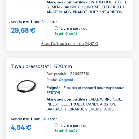
WHIRLPOOL, BOSCH,
Marques compatibles :
SIEMENS, BAUKNECHT, INDESIT, ELECTROLUX,
ARISTON, AEG, BRANDT, HOTPOINT ARISTON ...
Vendu
par
Cellastor
neuf
29,68 €
Livré à partir du
Jeudi
6 août
Plus d’offres à partir de
24,47 €
Tuyau pressostat l=620mm
Ref. produit : 1326423710
Produit
Original
Poignée - Flexible et raccord pour Aspirateur
FESTOR
AEG, WHIRLPOOL,
Marques compatibles :
INDESIT, ELECTROLUX, CANDY, ARISTON,
BAUKNECHT, BRANDT, SIEMENS, FAURE ...
Vendu
par
Cellastor
neuf
4,54 €
Livré à partir du
Jeudi
6 août