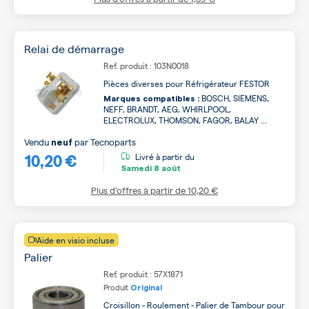
Relai de démarrage
Ref. produit : 103N0018
Pièces diverses pour Réfrigérateur FESTOR
BOSCH, SIEMENS,
Marques compatibles :
NEFF, BRANDT, AEG, WHIRLPOOL,
ELECTROLUX, THOMSON, FAGOR, BALAY ...
Vendu
par
Tecnoparts
neuf
10,20 €
Livré à partir du
Samedi
8 août
Plus d’offres à partir de
10,20 €
Aide en visio incluse
Palier
Ref. produit : 57X1871
Produit
Original
Croisillon - Roulement - Palier de Tambour pour