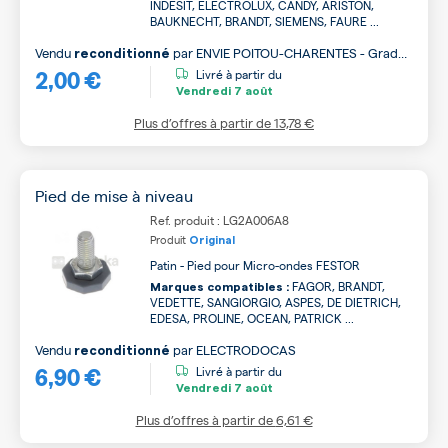
INDESIT, ELECTROLUX, CANDY, ARISTON,
BAUKNECHT, BRANDT, SIEMENS, FAURE ...
Vendu
par
ENVIE POITOU-CHARENTES - Grade
reconditionné
2,00 €
B
Livré à partir du
Vendredi
7 août
Plus d’offres à partir de
13,78 €
Pied de mise à niveau
Ref. produit : LG2A006A8
Produit
Original
Patin - Pied pour Micro-ondes FESTOR
FAGOR, BRANDT,
Marques compatibles :
VEDETTE, SANGIORGIO, ASPES, DE DIETRICH,
EDESA, PROLINE, OCEAN, PATRICK ...
Vendu
par
ELECTRODOCAS
reconditionné
6,90 €
Livré à partir du
Vendredi
7 août
Plus d’offres à partir de
6,61 €