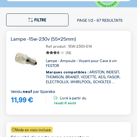
FILTRE
PAGE
1/2
-
67 RESULTATS
Lampe -15w-230v (55x25mm)
Ref. produit : 15W-230V-E14
(14)
Lampe - Ampoule - Voyant pour Cave à vin
FESTOR
ARISTON, INDESIT,
Marques compatibles :
THOMSON, BRANDT, VEDETTE, AEG, FAGOR,
ELECTROLUX, WHIRLPOOL, SCHOLTES ...
Vendu
par
Spareka
neuf
11,99 €
Livré à partir du
Jeudi
6 août
Aide en visio incluse