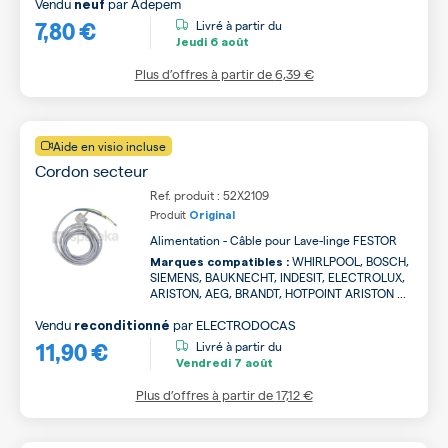
Vendu
par
Adepem
neuf
7,80 €
Livré à partir du
Jeudi
6 août
Plus d’offres à partir de
6,39 €
Aide en visio incluse
Cordon secteur
Ref. produit : 52X2109
Produit
Original
Alimentation - Câble pour Lave-linge FESTOR
WHIRLPOOL, BOSCH,
Marques compatibles :
SIEMENS, BAUKNECHT, INDESIT, ELECTROLUX,
ARISTON, AEG, BRANDT, HOTPOINT ARISTON ...
Vendu
par
ELECTRODOCAS
reconditionné
11,90 €
Livré à partir du
Vendredi
7 août
Plus d’offres à partir de
17,12 €