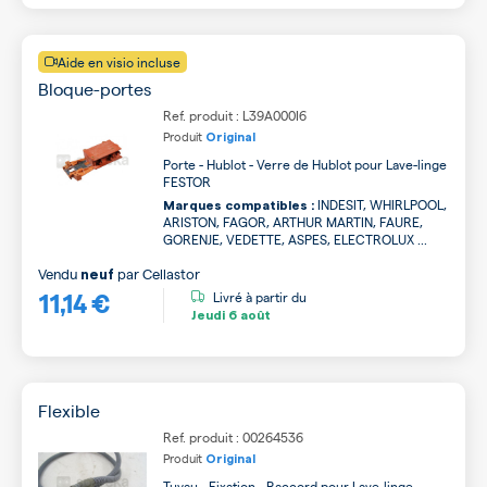
Aide en visio incluse
Bloque-portes
Ref. produit : L39A000I6
Produit
Original
Porte - Hublot - Verre de Hublot pour Lave-linge
FESTOR
INDESIT, WHIRLPOOL,
Marques compatibles :
ARISTON, FAGOR, ARTHUR MARTIN, FAURE,
GORENJE, VEDETTE, ASPES, ELECTROLUX ...
Vendu
par
Cellastor
neuf
11,14 €
Livré à partir du
Jeudi
6 août
Flexible
Ref. produit : 00264536
Produit
Original
Tuyau - Fixation - Raccord pour Lave-linge