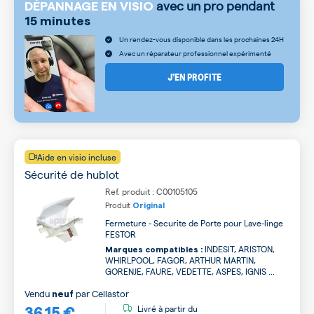
avec un pro pendant
DÉPANNAGE EN VISIO
15 minutes
Un rendez-vous disponible dans les prochaines 24H
Avec un réparateur professionnel expérimenté
J’EN PROFITE
Aide en visio incluse
Sécurité de hublot
Ref. produit : C00105105
Produit
Original
Fermeture - Securite de Porte pour Lave-linge
FESTOR
INDESIT, ARISTON,
Marques compatibles :
WHIRLPOOL, FAGOR, ARTHUR MARTIN,
GORENJE, FAURE, VEDETTE, ASPES, IGNIS ...
Vendu
par
Cellastor
neuf
36,15 €
Livré à partir du