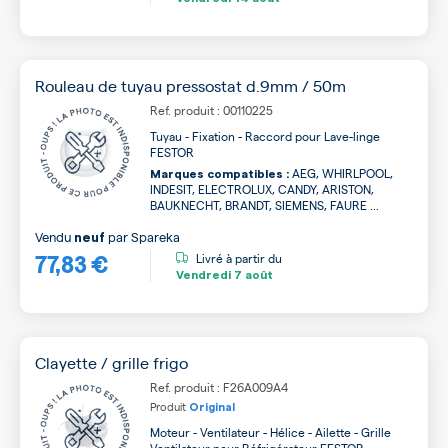
Rouleau de tuyau pressostat d.9mm / 50m
Ref. produit : 00110225
Tuyau - Fixation - Raccord pour Lave-linge
FESTOR
AEG, WHIRLPOOL,
Marques compatibles :
INDESIT, ELECTROLUX, CANDY, ARISTON,
BAUKNECHT, BRANDT, SIEMENS, FAURE ...
Vendu
par
Spareka
neuf
77,83 €
Livré à partir du
Vendredi
7 août
Clayette / grille frigo
Ref. produit : F26A009A4
Produit
Original
Moteur - Ventilateur - Hélice - Ailette - Grille