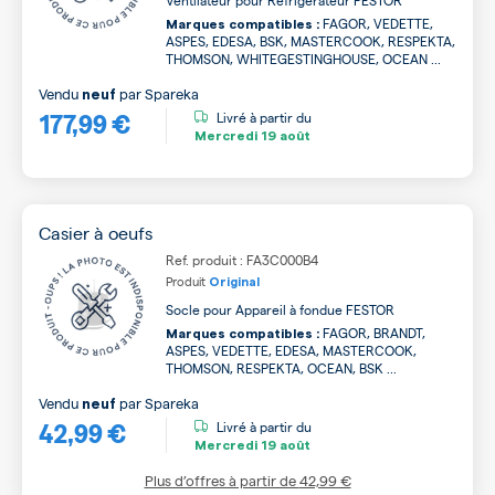
Ventilateur pour Réfrigérateur FESTOR
FAGOR, VEDETTE,
Marques compatibles :
ASPES, EDESA, BSK, MASTERCOOK, RESPEKTA,
THOMSON, WHITEGESTINGHOUSE, OCEAN ...
Vendu
par
Spareka
neuf
177,99 €
Livré à partir du
Mercredi
19 août
Casier à oeufs
Ref. produit : FA3C000B4
Produit
Original
Socle pour Appareil à fondue FESTOR
FAGOR, BRANDT,
Marques compatibles :
ASPES, VEDETTE, EDESA, MASTERCOOK,
THOMSON, RESPEKTA, OCEAN, BSK ...
Vendu
par
Spareka
neuf
42,99 €
Livré à partir du
Mercredi
19 août
Plus d’offres à partir de
42,99 €