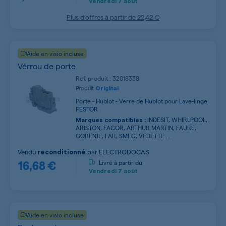
Vendredi
7 août
Plus d’offres à partir de
22,42 €
Aide en visio incluse
Vérrou de porte
Ref. produit : 32018338
Produit
Original
Porte - Hublot - Verre de Hublot pour Lave-linge
FESTOR
INDESIT, WHIRLPOOL,
Marques compatibles :
ARISTON, FAGOR, ARTHUR MARTIN, FAURE,
GORENJE, FAR, SMEG, VEDETTE ...
Vendu
par
ELECTRODOCAS
reconditionné
16,68 €
Livré à partir du
Vendredi
7 août
Aide en visio incluse