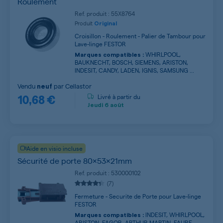
Roulement
Ref. produit : 55X8764
Produit
Original
Croisillon - Roulement - Palier de Tambour pour
Lave-linge FESTOR
WHIRLPOOL,
Marques compatibles :
BAUKNECHT, BOSCH, SIEMENS, ARISTON,
INDESIT, CANDY, LADEN, IGNIS, SAMSUNG ...
Vendu
par
Cellastor
neuf
10,68 €
Livré à partir du
Jeudi
6 août
Aide en visio incluse
Sécurité de porte 80x53x21mm
Ref. produit : 530000102
(7)
Fermeture - Securite de Porte pour Lave-linge
FESTOR
INDESIT, WHIRLPOOL,
Marques compatibles :
ARISTON, FAGOR, ARTHUR MARTIN, FAURE,