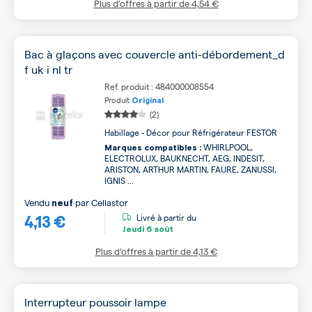
Plus d’offres à partir de
4,54 €
Bac à glaçons avec couvercle anti-débordement_d
f uk i nl tr
Ref. produit : 484000008554
Produit
Original
(2)
Habillage - Décor pour Réfrigérateur FESTOR
WHIRLPOOL,
Marques compatibles :
ELECTROLUX, BAUKNECHT, AEG, INDESIT,
ARISTON, ARTHUR MARTIN, FAURE, ZANUSSI,
IGNIS ...
Vendu
par
Cellastor
neuf
4,13 €
Livré à partir du
Jeudi
6 août
Plus d’offres à partir de
4,13 €
Interrupteur poussoir lampe