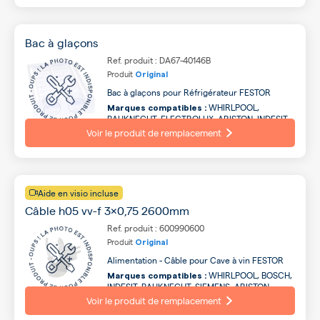
Bac à glaçons
Ref. produit : DA67-40146B
Produit
Original
Bac à glaçons pour Réfrigérateur FESTOR
WHIRLPOOL,
Marques compatibles :
BAUKNECHT, ELECTROLUX, ARISTON, INDESIT,
AEG, IGNIS, HOTPOINT ARISTON, FAURE,
Voir le produit de remplacement
ARTHUR MARTIN ...
Aide en visio incluse
Câble h05 vv-f 3x0,75 2600mm
Ref. produit : 600990600
Produit
Original
Alimentation - Câble pour Cave à vin FESTOR
WHIRLPOOL, BOSCH,
Marques compatibles :
INDESIT, BAUKNECHT, SIEMENS, ARISTON,
HOTPOINT ARISTON, BRANDT, ELECTROLUX,
Voir le produit de remplacement
FAGOR ...