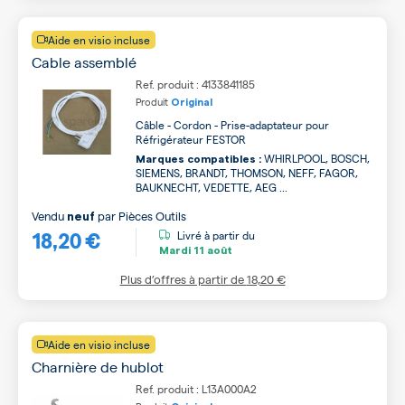
Aide en visio incluse
Cable assemblé
Ref. produit : 4133841185
Produit
Original
Câble - Cordon - Prise-adaptateur pour
Réfrigérateur FESTOR
WHIRLPOOL, BOSCH,
Marques compatibles :
SIEMENS, BRANDT, THOMSON, NEFF, FAGOR,
BAUKNECHT, VEDETTE, AEG ...
Vendu
par
Pièces Outils
neuf
18,20 €
Livré à partir du
Mardi
11 août
Plus d’offres à partir de
18,20 €
Aide en visio incluse
Charnière de hublot
Ref. produit : L13A000A2