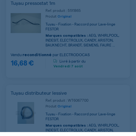
Tuyau pressostat 1m
Ref. produit : 51X1865
Produit
Original
Tuyau - Fixation - Raccord pour Lave-linge
FESTOR
AEG, WHIRLPOOL,
Marques compatibles :
INDESIT, ELECTROLUX, CANDY, ARISTON,
BAUKNECHT, BRANDT, SIEMENS, FAURE ...
Vendu
par
ELECTRODOCAS
reconditionné
16,68 €
Livré à partir du
Vendredi
7 août
Tuyau distributeur lessive
Ref. produit : WT6067700
Produit
Original
Tuyau - Fixation - Raccord pour Lave-linge
FESTOR
AEG, WHIRLPOOL,
Marques compatibles :
INDESIT, ELECTROLUX, CANDY, ARISTON,
BAUKNECHT, BRANDT, SIEMENS, FAURE ...