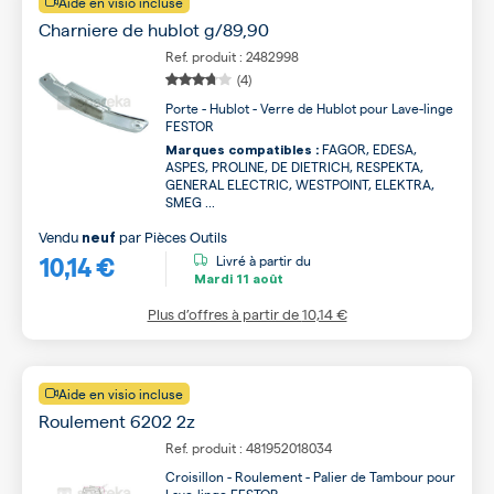
Aide en visio incluse
Charniere de hublot g/89,90
Ref. produit : 2482998
(4)
Porte - Hublot - Verre de Hublot pour Lave-linge
FESTOR
FAGOR, EDESA,
Marques compatibles :
ASPES, PROLINE, DE DIETRICH, RESPEKTA,
GENERAL ELECTRIC, WESTPOINT, ELEKTRA,
SMEG ...
Vendu
par
Pièces Outils
neuf
10,14 €
Livré à partir du
Mardi
11 août
Plus d’offres à partir de
10,14 €
Aide en visio incluse
Roulement 6202 2z
Ref. produit : 481952018034
Croisillon - Roulement - Palier de Tambour pour