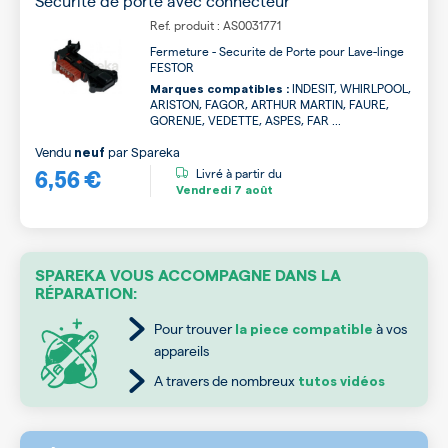
Sécurité de porte avec connecteur
Ref. produit : AS0031771
Fermeture - Securite de Porte pour Lave-linge
FESTOR
INDESIT, WHIRLPOOL,
Marques compatibles :
ARISTON, FAGOR, ARTHUR MARTIN, FAURE,
GORENJE, VEDETTE, ASPES, FAR ...
Vendu
par
Spareka
neuf
6,56 €
Livré à partir du
Vendredi
7 août
SPAREKA VOUS ACCOMPAGNE DANS LA
RÉPARATION:
Pour trouver
à vos
la piece compatible
appareils
A travers de nombreux
tutos vidéos