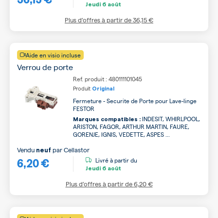
Jeudi
6 août
Plus d’offres à partir de
36,15 €
Aide en visio incluse
Verrou de porte
Ref. produit : 480111101045
Produit
Original
Fermeture - Securite de Porte pour Lave-linge
FESTOR
INDESIT, WHIRLPOOL,
Marques compatibles :
ARISTON, FAGOR, ARTHUR MARTIN, FAURE,
GORENJE, IGNIS, VEDETTE, ASPES ...
Vendu
par
Cellastor
neuf
6,20 €
Livré à partir du
Jeudi
6 août
Plus d’offres à partir de
6,20 €