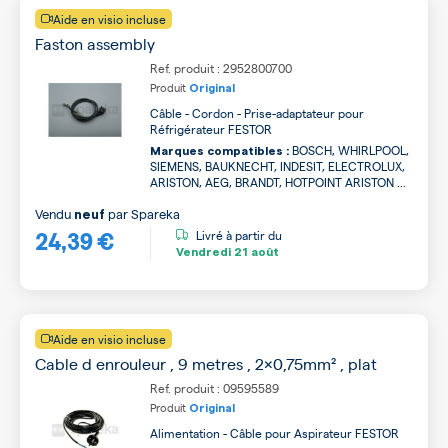
Aide en visio incluse
Faston assembly
Ref. produit : 2952800700
Produit
Original
Câble - Cordon - Prise-adaptateur pour
Réfrigérateur FESTOR
BOSCH, WHIRLPOOL,
Marques compatibles :
SIEMENS, BAUKNECHT, INDESIT, ELECTROLUX,
ARISTON, AEG, BRANDT, HOTPOINT ARISTON ...
Vendu
par
Spareka
neuf
24,39 €
Livré à partir du
Vendredi
21 août
Aide en visio incluse
Cable d enrouleur , 9 metres , 2x0,75mm² , plat
Ref. produit : 09595589
Produit
Original
Alimentation - Câble pour Aspirateur FESTOR