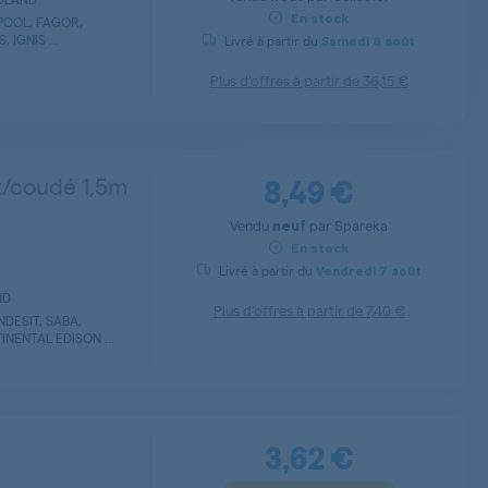
En stock
POOL, FAGOR,
IGNIS ...
Livré à partir du
Samedi
8 août
Plus d’offres à partir de
36,15 €
8,49 €
t/coudé 1,5m
Vendu
par
Spareka
neuf
En stock
Livré à partir du
Vendredi
7 août
ND
Plus d’offres à partir de
7,40 €
NDESIT, SABA,
INENTAL EDISON ...
3,62 €