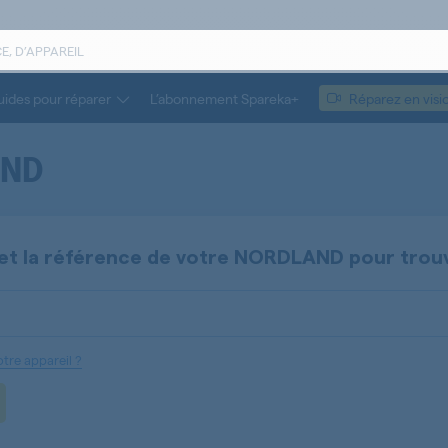
ides pour réparer
L’abonnement Spareka+
Réparez en visi
AND
et la référence de votre
NORDLAND
pour trou
tre appareil ?