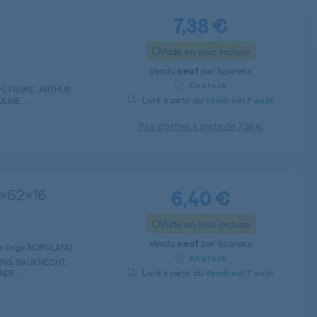
7,38 €
Aide en visio incluse
Vendu
par
Spareka
neuf
En stock
H, FAURE, ARTHUR
Livré à partir du
INE ...
Vendredi
7 août
Plus d’offres à partir de
7,38 €
6,40 €
0x62x16
Aide en visio incluse
Vendu
par
Spareka
neuf
ave-linge NORDLAND
En stock
NG, BAUKNECHT,
Livré à partir du
DT ...
Vendredi
7 août