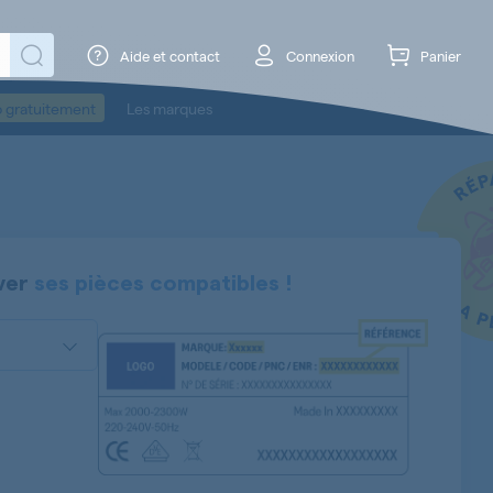
Aide et contact
Connexion
Panier
o gratuitement
Les marques
ver
ses pièces compatibles !