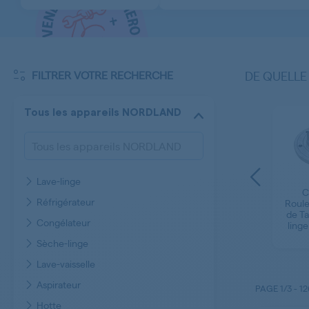
FILTRER VOTRE RECHERCHE
DE QUELLE
Tous les appareils NORDLAND
Lave-linge
 -
C
Lames - Couteaux
Réfrigérateur
ur
Accessoires Hotte
Roule
Tondeuse
r
NORDLAND
de T
NORDLAND
Congélateur
ling
Sèche-linge
Lave-vaisselle
Aspirateur
PAGE
1/3
-
12
Hotte