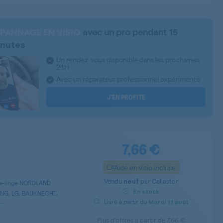
avec un pro pendant
PANNAGE EN VISIO
15
nutes
Un rendez-vous disponible dans les prochaines
24H
Avec un réparateur professionnel expérimenté
J’EN PROFITE
7,66 €
Aide en visio incluse
Vendu
par
Cellastor
neuf
ave-linge NORDLAND
En stock
NG, LG, BAUKNECHT,
..
Livré à partir du
Mardi
11 août
Plus d’offres à partir de
7,66 €