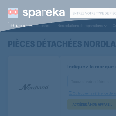
Nos solutions de réparations
Gu
Nos pièces détachées
PIÈCES DÉTACHÉES
NORDL
Indiquez la marque 
Tapez ici votre référence
Où trouver la référence de vo
ACCÉDER À MON APPAREIL