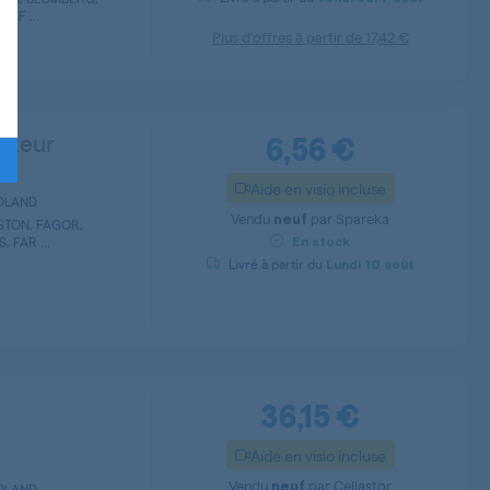
FF ...
Plus d’offres à partir de
17,42 €
6,56 €
cteur
Aide en visio incluse
RDLAND
Vendu
par
Spareka
neuf
STON, FAGOR,
 FAR ...
En stock
Livré à partir du
Lundi
10 août
36,15 €
Aide en visio incluse
Vendu
par
Cellastor
neuf
RDLAND