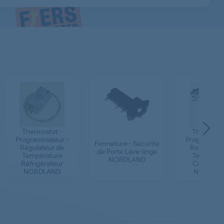
Thermostat -
Thermosta
Programmateur -
Programmat
Fermeture - Securite
Régulateur de
Regulateur
de Porte Lave-linge
Température
Temperat
NORDLAND
Réfrigérateur
Congélat
NORDLAND
NORDLA