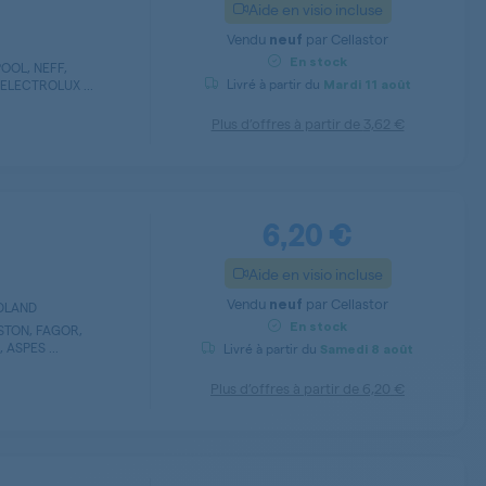
Aide en visio incluse
Vendu
par
Cellastor
neuf
En stock
OOL, NEFF,
Livré à partir du
ELECTROLUX ...
Mardi
11 août
Plus d’offres à partir de
3,62 €
6,20 €
Aide en visio incluse
Vendu
par
Cellastor
neuf
RDLAND
En stock
STON, FAGOR,
ASPES ...
Livré à partir du
Samedi
8 août
Plus d’offres à partir de
6,20 €