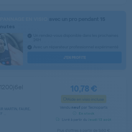
avec un pro pendant
PANNAGE EN VISIO
15
nutes
Un rendez-vous disponible dans les prochaines
24H
Avec un réparateur professionnel expérimenté
J’EN PROFITE
10,78 €
 1200j6el
Aide en visio incluse
Vendu
par
Tecnoparts
neuf
R MARTIN, FAURE,
 ...
En stock
Livré à partir du
Jeudi
13 août
Plus d’offres à partir de
9,60 €