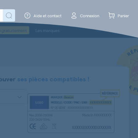
Aide et contact
Connexion
Panier
o gratuitement
Les marques
ouver
ses pièces compatibles !