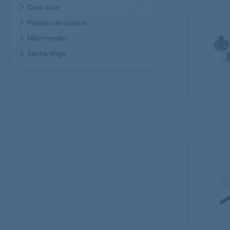
Cave à vin
Plaques de cuisson
Micro-ondes
Sèche-linge
Climatiseur
Robot de cuisine
Aspirateur
Cafetière et expresso / Machine à café
Tondeuse
Table à repasser
Chauffe-plats - Pierrade
Centrale vapeur - Fer à repasser
Nettoyeur vapeur - pression