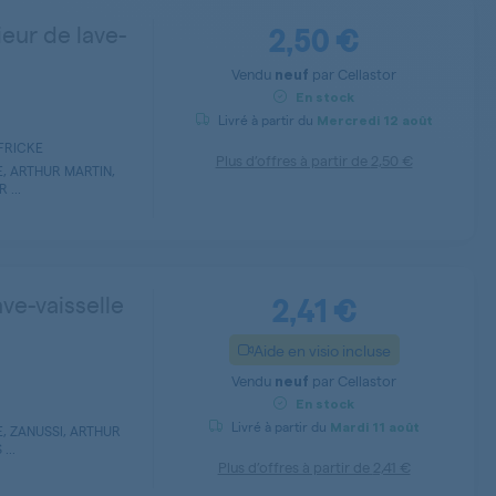
2,50 €
ieur de lave-
Vendu
par
Cellastor
neuf
En stock
Livré à partir du
Mercredi
12 août
LFRICKE
Plus d’offres à partir de
2,50 €
, ARTHUR MARTIN,
 ...
2,41 €
ave-vaisselle
Aide en visio incluse
Vendu
par
Cellastor
neuf
En stock
Livré à partir du
Mardi
11 août
, ZANUSSI, ARTHUR
...
Plus d’offres à partir de
2,41 €