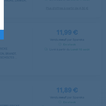
SI, FAURE, ZANKER,
S ...
Plus d’offres à partir de
4,30 €
11,99 €
Vendu
par
Spareka
neuf
En stock
FRICKE
Livré à partir du
Lundi
10 août
ON, BRANDT,
SCHOLTES ...
11,89 €
Vendu
par
Spareka
neuf
En stock
n SEPPELFRICKE