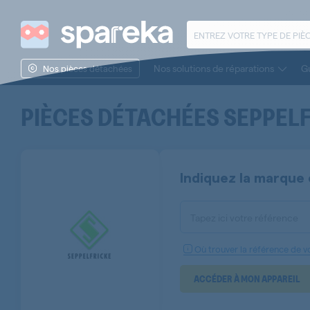
Nos solutions de réparations
Gu
Nos pièces détachées
PIÈCES DÉTACHÉES
SEPPEL
Indiquez la marque 
Tapez ici votre référence
Où trouver la référence de vo
ACCÉDER À MON APPAREIL