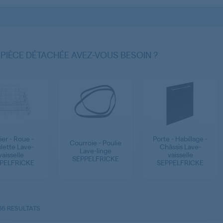
 PIÈCE DÉTACHÉE AVEZ-VOUS BESOIN ?
ier - Roue -
Porte - Habillage -
Courroie - Poulie
lette Lave-
Châssis Lave-
Lave-linge
vaisselle
vaisselle
SEPPELFRICKE
PELFRICKE
SEPPELFRICKE
36 RESULTATS