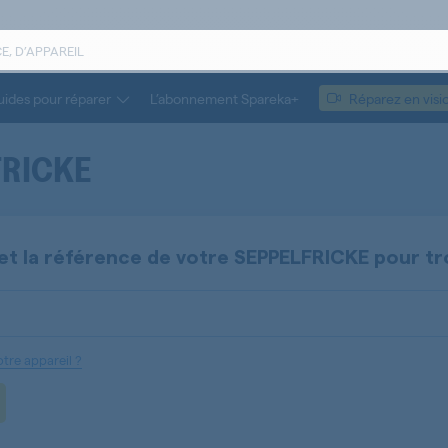
ides pour réparer
L’abonnement Spareka+
Réparez en visi
FRICKE
et la référence de votre
SEPPELFRICKE
pour tr
tre appareil ?