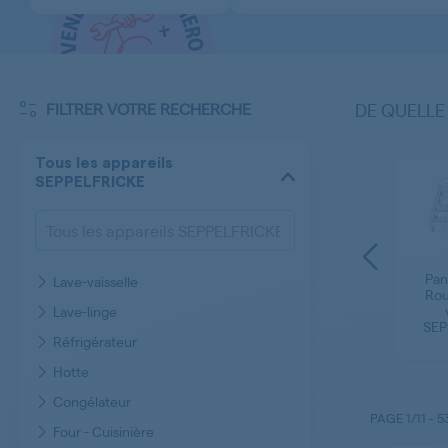
FILTRER VOTRE RECHERCHE
DE QUELLE
Tous les appareils
SEPPELFRICKE
Thermostat -
Pan
Lave-vaisselle
Régulateur de
-
Diode Micro-ondes
Rou
température - Sonde
SEPPELFRICKE
Lave-linge
Ctn Lave-vaisselle
E
SEP
SEPPELFRICKE
Réfrigérateur
Hotte
Congélateur
PAGE
1/11
-
5
Four - Cuisinière