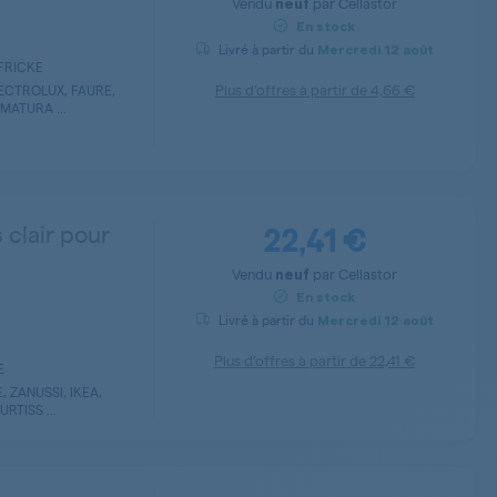
Vendu
par
Cellastor
neuf
En stock
Livré à partir du
Mercredi
12 août
LFRICKE
Plus d’offres à partir de
4,66 €
ECTROLUX, FAURE,
MATURA ...
22,41 €
 clair pour
Vendu
par
Cellastor
neuf
En stock
Livré à partir du
Mercredi
12 août
Plus d’offres à partir de
22,41 €
E
 ZANUSSI, IKEA,
RTISS ...