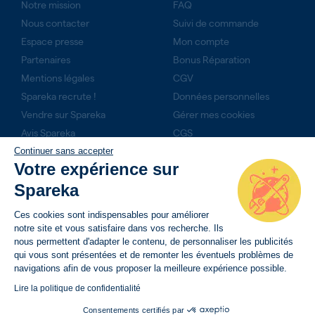
Notre mission
FAQ
Nous contacter
Suivi de commande
Espace presse
Mon compte
Partenaires
Bonus Réparation
Mentions légales
CGV
Spareka recrute !
Données personnelles
Vendre sur Spareka
Gérer mes cookies
Avis Spareka
CGS
Technicien expert ?
Continuer sans accepter
Rejoignez-nous
Votre expérience sur
Produits du mois
Spareka
Ces cookies sont indispensables pour améliorer
NOS ENGAGEMENTS
notre site et vous satisfaire dans vos recherche. Ils
nous permettent d'adapter le contenu, de personnaliser les publicités
14 jours pour retourner son produit
qui vous sont présentées et de remonter les éventuels problèmes de
Livraison rapide avec suivi de commande
navigations afin de vous proposer la meilleure expérience possible.
Paiement sécurisé
Lire la politique de confidentialité
Consentements certifiés par